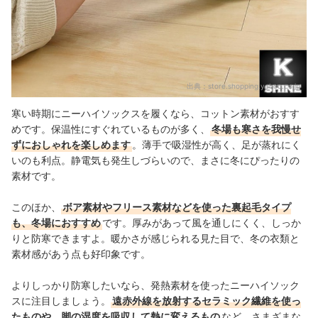
出典：
store.shopping.yahoo.co.jp
寒い時期にニーハイソックスを履くなら、コットン素材がおすす
めです。保温性にすぐれているものが多く、
冬場も寒さを我慢せ
ずにおしゃれを楽しめます
。薄手で吸湿性が高く、足が蒸れにく
いのも利点。静電気も発生しづらいので、まさに冬にぴったりの
素材です。
このほか、
ボア素材やフリース素材などを使った裏起毛タイプ
も、冬場におすすめ
です。厚みがあって風を通しにくく、しっか
りと防寒できますよ。暖かさが感じられる見た目で、冬の衣類と
素材感があう点も好印象です。
よりしっかり防寒したいなら、発熱素材を使ったニーハイソック
スに注目しましょう。
遠赤外線を放射するセラミック繊維を使っ
たものや、脚の湿度を吸収して熱に変えるもの
など、さまざまな