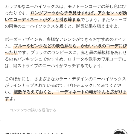
カラフルなニーハイソックスは、モノトーンコーデの差し色にぴ
ったりです。
ロングブーツからチラ見せすれば、アクセントが効
いてコーディネートがグッと引き締まる
でしょう。またシューズ
の同色のニーハイソックスを履くと、脚長効果を狙えますよ。
ボーダーデザインも、多様なアレンジができるおすすめのアイテ
ム。
ブルーやピンクなどの淡色系なら、かわいい系のコーデにぴ
ったり
です。ブラックのワンピースに、赤と黒の縞模様をあわせ
るのもパンキッシュでおすすめ。ロリータや派手カワ系コーデに
は、縦ストライプのニーハイがマッチするでしょう。
このほかにも、さまざまなカラー・デザインのニーハイソックス
がラインナップされているので、ぜひチェックしてみてくださ
い。
複数そろえておくと、コーディネートの幅がぐんと広がりま
す
よ。
コンテンツの誤りを送信する