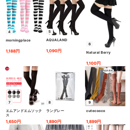
5
4
AQUALAND
morningplace
6
1,090円
1,188円
Natural Berry
1,100円
7
8
9
エムアンドエムソック
ラングレー
cutecooco
ス
1,650円
1,890円
1,899円