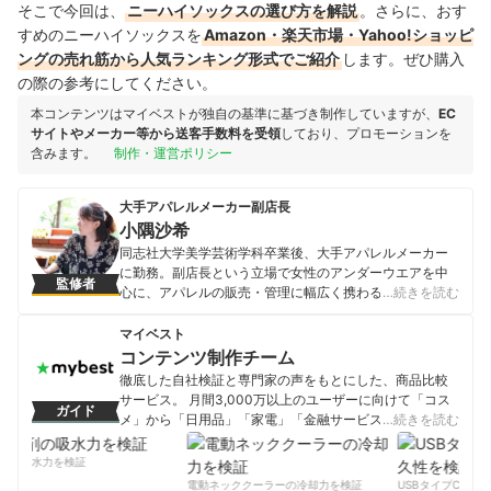
そこで今回は、
ニーハイソックスの選び方を解説
。さらに、おす
すめのニーハイソックスを
Amazon・楽天市場・Yahoo!ショッピ
ングの売れ筋から人気ランキング形式でご紹介
します。ぜひ購入
の際の参考にしてください。
本コンテンツはマイベストが独自の基準に基づき制作していますが、
EC
サイトやメーカー等から送客手数料を受領
しており、プロモーションを
含みます。
制作・運営ポリシー
大手アパレルメーカー副店長
小隅沙希
同志社大学美学芸術学科卒業後、大手アパレルメーカー
に勤務。副店長という立場で女性のアンダーウエアを中
監修者
心に、アパレルの販売・管理に幅広く携わる。流行の一
…続きを読む
歩先のアイテムを取り入れるのが得意。
小隅沙希のプロフィール
マイベスト
コンテンツ制作チーム
徹底した自社検証と専門家の声をもとにした、商品比較
サービス。 月間3,000万以上のユーザーに向けて「コス
ガイド
メ」から「日用品」「家電」「金融サービス」まで、ベ
…続きを読む
ストな商品を選んでもらうために、毎日コンテンツを制
作中。
の吸水力を検証
コンテンツ制作チームのプロフィール
電動ネッククーラーの冷却力を検証
USBタイプCケーブ