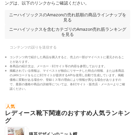
ングは、以下のリンクからご確認ください。
ニーハイソックスのAmazonの売れ筋順の商品ラインナップを
見る
ニーハイソックスを含むカテゴリのAmazon売れ筋ランキング
を見る
コンテンツの誤りを送信する
コンテンツ内で紹介した商品を購入すると、売上の一部がマイベストに還元されるこ
とがあります。
各商品の紹介文は、メーカー・ECサイト等の内容を参照しております。
掲載されている情報は、マイベストが独自にリサーチした時点の情報、または各商品
のJANコードをもとにECサイトが提供するAPIを使用し自動で生成しています。掲載
価格に変動がある場合や、登録ミス等の理由により情報が異なる場合がありますの
で、最新の価格や商品の詳細等については、各ECサイト・販売店・メーカーよりご確
認ください。
人気
レディース靴下関連のおすすめ人気ランキン
グ
猫耳デザインのニット帽