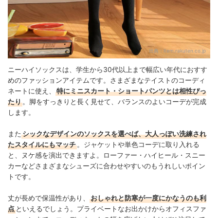
出典：
item.rakuten.co.jp
ニーハイソックスは、学生から30代以上まで幅広い年代におすす
めのファッションアイテムです。さまざまなテイストのコーディ
ネートに使え、
特にミニスカート・ショートパンツとは相性ぴっ
たり
。脚をすっきりと長く見せて、バランスのよいコーデが完成
します。
また
シックなデザインのソックスを選べば、大人っぽい洗練され
たスタイルにもマッチ
。ジャケットや単色コーデに取り入れる
と、ヌケ感を演出できますよ。ローファー・ハイヒール・スニー
カーなどさまざまなシューズに合わせやすいのもうれしいポイン
トです。
丈が長めで保温性があり、
おしゃれと防寒が一度にかなうのも利
点
といえるでしょう。プライベートなお出かけからオフィスファ