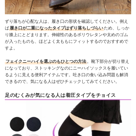
出典：
item.rakuten.co.jp
ずり落ちが心配な人は、履き口の形状を確認してください。例え
ば
履き口が二重になったタイプはずり落ちしづらい
ため、しっか
り膝上にとどまります。伸縮性のあるポリウレタンや太めのゴム
が入ったものも、ほどよく太ももにフィットするのでおすすめで
すよ。
フェイクニーハイを選ぶのもひとつの方法
。靴下部分が切り替え
になっており、ストッキングなのにニーハイソックスを履いてい
るように見える便利アイテムです。吐き口の食い込み問題も解消
できるので、
気になる人はぜひチェックしてみてください。
足のむくみが気になる人は着圧タイプをチョイス