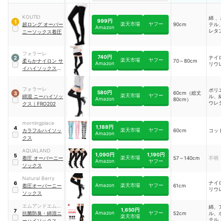
KOUTEI
綿 
999円
1
楽天市場
ヤフー
超ロング オーバー
90cm
テル
Amazon
レタ
ニーソックス着圧
フォラーレ
740円
ナイ
2
楽天市場
ヤフー
柔らかナイロン サ
70～80cm
Amazon
リウ
イハイソックス
｜
FRTTK80
フォラーレ
ポリ
580円
60cm（総丈
3
楽天市場
ヤフー
綿混 ニーハイソッ
ル、
Amazon
80cm）
ウレ
クス
｜
FRO202
morningplace
1,188円
4
楽天市場
ヤフー
カラフルハイソッ
60cm
コッ
Amazon
クス
AQUALAND
1,090円
1,190円
5
楽天市場
着圧 オーバーニー
57～140cm
不明
Amazon
ヤフー
ソックス
Natural Berry
ナイ
6
Amazon
楽天市場
ヤフー
着圧オーバーニー
61cm
リウ
ソックス
エムアンドエムソ
綿、
1,650円
7
Amazon
ヤフー
ックス
抗菌防臭・綿混ニ
52cm
ル、
楽天市場
テル
ーハイソックス