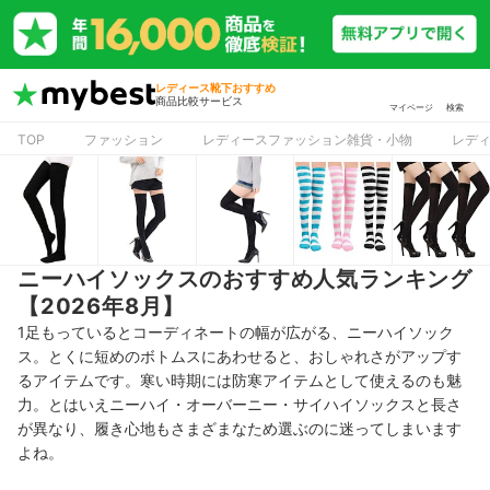
レディース靴下おすすめ
商品比較サービス
マイページ
検索
TOP
ファッション
レディースファッション雑貨・小物
レデ
ニーハイソックスのおすすめ人気ランキング
【2026年8月】
1足もっているとコーディネートの幅が広がる、ニーハイソック
ス。とくに短めのボトムスにあわせると、おしゃれさがアップす
るアイテムです。寒い時期には防寒アイテムとして使えるのも魅
力。とはいえニーハイ・オーバーニー・サイハイソックスと長さ
が異なり、履き心地もさまざまなため選ぶのに迷ってしまいます
よね
。