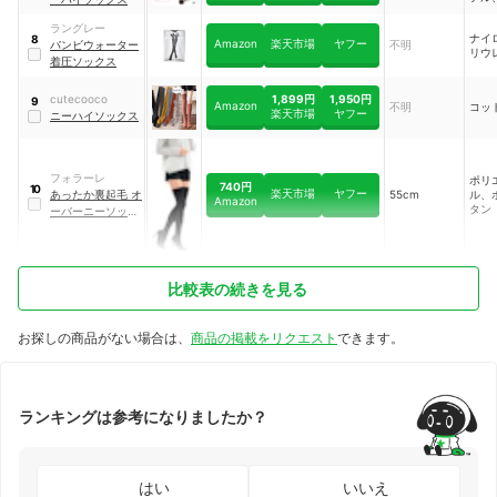
レタ
ラングレー
ナイ
8
Amazon
楽天市場
ヤフー
バンビウォーター
不明
リウ
着圧ソックス
1,899円
1,950円
cutecooco
9
Amazon
不明
コッ
楽天市場
ヤフー
ニーハイソックス
フォラーレ
ポリ
740円
10
楽天市場
ヤフー
あったか裏起毛 オ
55cm
ル、
Amazon
タン
ーバーニーソック
ス
比較表の続きを見る
お探しの商品がない場合は、
商品の掲載をリクエスト
できます。
ランキングは参考になりましたか？
はい
いいえ