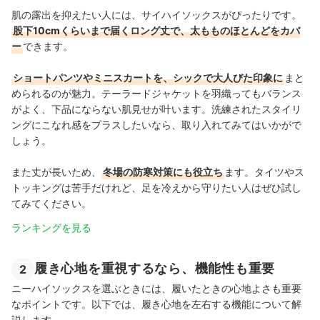
肌の露出を抑えたい人には、サイハイソックスがぴったりです。
股下10cmくらいまで届くロング丈で、太もものほとんどをカバ
ー
できます。
ショートパンツやミニスカートを、シックで大人びた印象に
まと
められるのが魅力。テーラードジャケットを羽織ってもバランス
がよく、下品にならない肌見せが叶います。洗練されたスタイリ
ングにこなれ感をプラスしたいなら、取り入れてみてはいかがで
しょう。
また丈が長いため、
冬場の防寒対策にも役立ち
ます。タイツやス
トッキングは苦手だけれど、足を冷えから守りたい人はぜひ試し
てみてください。
ランキングを見る
履き心地を重視するなら、機能性も重要
2
ニーハイソックスを選ぶときには、履いたときの心地よさも重要
なポイントです。以下では、履き心地を左右する機能について解
説します。