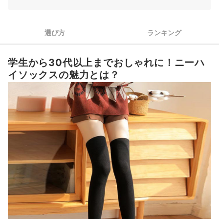
3
カラーはワードローブにあわせて選ぼう
ニーハイソックス全28商品おすすめ人気ランキング
選び方
ランキング
ニーハイストッキングもおすすめ！
学生から30代以上までおしゃれに！ニーハ
ニーハイソックスの売れ筋ランキングもチェック！
イソックスの魅力とは？