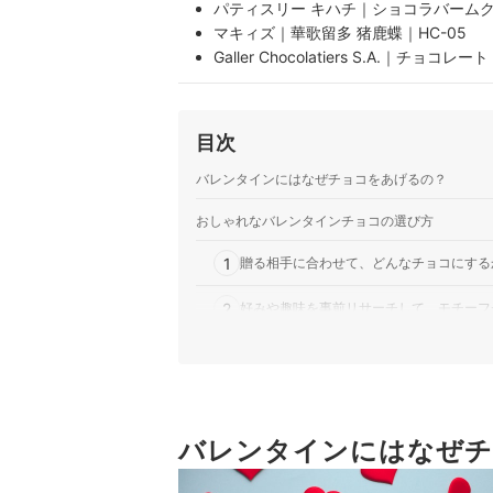
パティスリー キハチ｜ショコラバームクーヘ
マキィズ｜華歌留多 猪鹿蝶｜HC-05
Galler Chocolatiers S.A.｜チョコ
マキィズ｜フローリスト
DADACA｜CACAOCAT｜北海道産 プレ
LINDT & SPRUNGLI｜LINDOR｜
目次
LINDT & SPRUNGLI｜LINDOR
LINDT & SPRUNGLI｜LINDOR｜リ
バレンタインにはなぜチョコをあげるの？
Lindt｜LINDOR｜4種アソート
おしゃれなバレンタインチョコの選び方
プレス・オールターナティブ｜第3世界ショ
ョコレート（蝶々とお花）｜s16-0503-
1
贈る相手に合わせて、どんなチョコにする
モロゾフ｜フェイバリット｜0093
ロワール｜桜花紋 チョコレート
2
好みや趣味を事前リサーチして、モチーフ
Lindt(リンツ)｜LINDOR｜ダークフレー
フェアトレードカンパニー｜People 
3
有名ブランドのバレンタイン限定チョコに
ュ
Lindt＆Sprungli Japan｜LIND
おしゃれなバレンタインチョコ全16商品おすすめ
おしゃれなバレンタインチョコは手作りできる？
バレンタインにはなぜチ
人気ブランドのバレンタインチョコをチェック