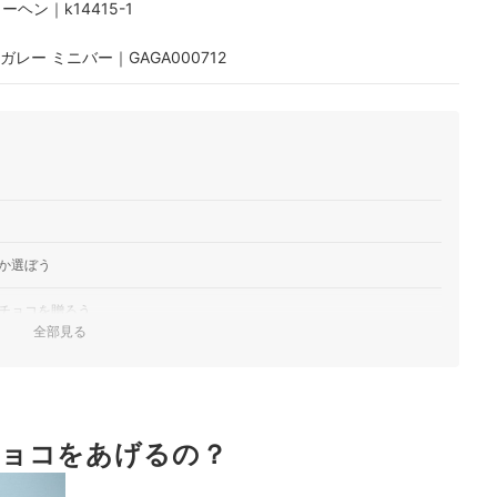
ン｜k14415-1
レート ガレー ミニバー｜GAGA000712
ミアムチョコレート 選べる猫缶｜CACAOCATmother
リンドール リボンギフトボックス｜9701910
｜リンドール テイスティングセット
ボンギフトボックス｜9701910
ップ Artisan フェアトレード有機レーズン＆ヘーゼルナッツチ
1
か選ぼう
チョコを贈ろう
バー アソート 5個入｜9701921
全部見る
Tree｜有機ビター ウィズ ストロベリー＆マール・ド・シャンパーニ
も注目
OR｜リンドール アソートチョコレート
人気ランキング
ョコをあげるの？