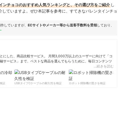
インチョコ
のおすすめ人気ランキングと、その選び方をご紹介
し
介していますよ。ぜひ本記事を参考に、すてきなバレンタインチョ
制作していますが、
ECサイトやメーカー等から送客手数料を受領
しており、
ー
にした、商品比較サービス。 月間3,000万以上のユーザーに向けて「コ
融サービス」まで、ベストな商品を選んでもらうために、毎日コンテンツ
…続きを読む
ィール
証
USBタイプCケーブルの耐久性を検証
ロボット掃除機の賢さを検証
サー