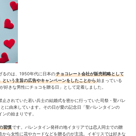
グもチェック！
るのは、1950年代に日本の
チョコレート会社が販売戦略として
」という主旨の広告やキャンペーンをしたことから
始まっている
性が好きな男性にチョコを贈る日」として定着しました。
禁止されていた若い兵士の結婚式を密かに行っていた司祭・聖バレ
たことに由来しています。その日が愛の記念日「聖バレンタインの
インの始まりです。
の習慣
です。バレンタイン発祥の地イタリアでは恋人同士での贈
性から女性に花やカードなどを贈るのが主流。イギリスでは好きな