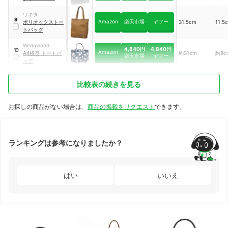
ワキタ
9
Amazon
楽天市場
ヤフー
ポリオックストー
31.5cm
11.5
トバッグ
Wedgwood
4,840円
4,840円
10
Amazon
A4横長 トートバ
約31cm
約8c
楽天市場
ヤフー
ッグ
比較表の続きを見る
お探しの商品がない場合は、
商品の掲載をリクエスト
できます。
ランキングは参考になりましたか？
はい
いいえ