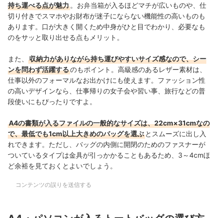
持ち運べる点が魅力
。お弁当箱が入るほどマチが広いものや、仕
切り付きでスマホやお財布が迷子にならない機能性の高いものも
あります。口が大きく開くため中身がひと目でわかり、必要なも
のをサッと取り出せる点もメリット。
また、
収納力がありながら持ち運びやすいサイズ感なので、シー
ンを問わず活躍する
のもポイント。高級感のあるレザー素材は、
仕事以外のフォーマルなお出かけにも使えます。ファッション性
の高いデザインなら、仕事帰りの女子会や習い事、旅行などの普
段使いにもぴったりですよ。
A4の書類が入るファイルの一般的なサイズは、22cm×31cmなの
で、最低でも1cm以上大きめのバッグを選ぶ
とスムーズに出し入
れできます。ただし、バッグの内側に開閉のためのファスナーが
ついているタイプは金具が引っかかることもあるため、3～4cmほ
ど余裕を見ておくとよいでしょう。
コンテンツの誤りを送信する