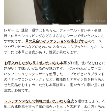
出典：
item.rakuten.co.jp
レザーは、通勤・通学はもちろん、フォーマル・習い事・参観
日・休日のショッピングなどさまざまなシーンで使いたい人にお
すすめです。
革の風合いがファッションを格上げする
ので、スー
ツやワンピースなどのきれいめスタイルにもぴったり。なお、レ
ザーには本革と合皮があり、性質が異なります。
お手入れしながら長く使いたいなら本革
が好適。使い込むほどに
艶が増して味わいが出るのが魅力です。キズや汚れが目立ちにく
いソフトシュリンクレザーを使用した、トプカピというブランド
の「テープコンビバッグ」など、機能性とデザイン性を持ちあわ
せた商品がおすすめ。ただし本革は重く、雨やカビに弱い点には
注意が必要です。
メンテナンスなしで気軽に使いたいなら合皮
を選びましょう。布
地に合成樹脂を塗って革の風合いを出した素材で、水に強く汚れ