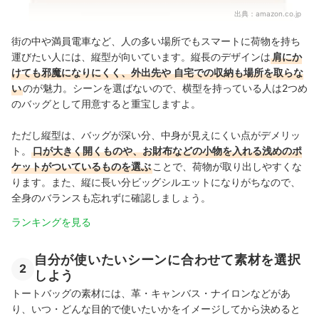
出典：
amazon.co.jp
街の中や満員電車など、人の多い場所でもスマートに荷物を持ち
運びたい人には、縦型が向いています。縦長のデザインは
肩にか
けても邪魔になりにくく、外出先や
自宅での収納も場所を取らな
い
のが魅力。シーンを選ばないので、横型を持っている人は2つめ
のバッグとして用意すると重宝しますよ。
ただし縦型は、バッグが深い分、中身が見えにくい点がデメリッ
ト。
口が大きく開くものや、お財布などの小物を入れる浅めのポ
ケットがついているものを選ぶ
ことで、荷物が取り出しやすくな
ります。また、縦に長い分ビッグシルエットになりがちなので、
全身のバランスも忘れずに確認しましょう。
ランキングを見る
自分が使いたいシーンに合わせて素材を選択
2
しよう
トートバッグの素材には、革・キャンバス・ナイロンなどがあ
り、いつ・どんな目的で使いたいかをイメージしてから決めると