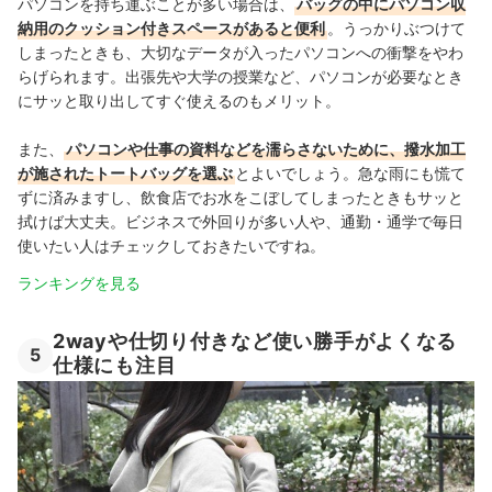
パソコンを持ち運ぶことが多い場合は、
バッグの中にパソコン収
納用のクッション付きスペースがあると便利
。うっかりぶつけて
しまったときも、大切なデータが入ったパソコンへの衝撃をやわ
らげられます。出張先や大学の授業など、パソコンが必要なとき
にサッと取り出してすぐ使えるのもメリット。
また、
パソコンや仕事の資料などを濡らさないために、撥水加工
が施されたトートバッグを選ぶ
とよいでしょう。急な雨にも慌て
ずに済みますし、飲食店でお水をこぼしてしまったときもサッと
拭けば大丈夫。ビジネスで外回りが多い人や、通勤・通学で毎日
使いたい人はチェックしておきたいですね。
ランキングを見る
2wayや仕切り付きなど使い勝手がよくなる
5
仕様にも注目