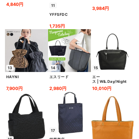
4,840円
11
3,984円
YFFSFDC
1,735円
13
14
15
HAYNI
エスリード
エー
ス
|
W&.Day/Night
7,900円
2,980円
10,010円
17