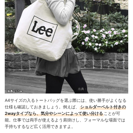
出典：
store.shopping.yahoo.co.jp
A4サイズの入るトートバッグを選ぶ際には、使い勝手がよくなる
仕様も確認しておきましょう。例えば、
ショルダーベルト付きの
2wayタイプなら、気分やシーンによって使い分ける
ことが可
能。仕事では両手が使えるよう肩掛けし、フォーマルな場面では
手持ちするなど広く活用できますよ。