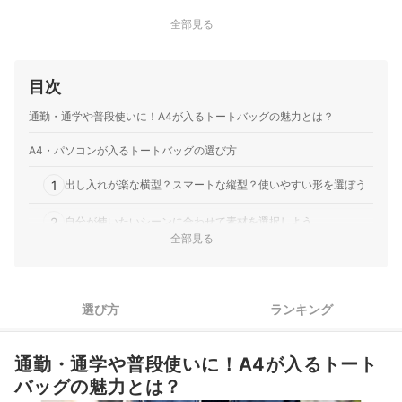
全部見る
目次
通勤・通学や普段使いに！A4が入るトートバッグの魅力とは？
A4・パソコンが入るトートバッグの選び方
1
出し入れが楽な横型？スマートな縦型？使いやすい形を選ぼう
2
自分が使いたいシーンに合わせて素材を選択しよう
全部見る
3
肩掛けしたいなら、持ち手は50～60cmを目安にチョイス
4
パソコンを持ち運ぶならクッション性や防水性も確認しよう
選び方
ランキング
5
2wayや仕切り付きなど使い勝手がよくなる仕様にも注目
通勤・通学や普段使いに！A4が入るトート
A4・パソコンが入るトートバッグ全23商品おすすめ人気ランキング
バッグの魅力とは？