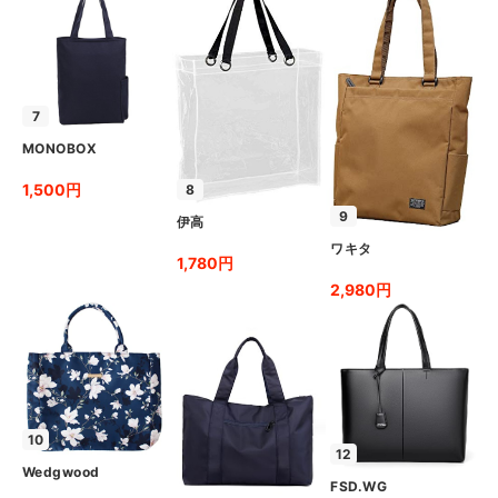
7
MONOBOX
1,500円
8
9
伊高
ワキタ
1,780円
2,980円
10
12
Wedgwood
FSD.WG