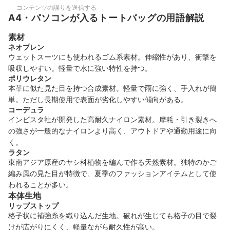
コンテンツの誤りを送信する
A4・パソコンが入るトートバッグの用語解説
素材
ネオプレン
ウェットスーツにも使われるゴム系素材。伸縮性があり、衝撃を
吸収しやすい。軽量で水に強い特性を持つ。
ポリウレタン
本革に似た見た目を持つ合成素材。軽量で雨に強く、手入れが簡
単。ただし長期使用で表面が劣化しやすい傾向がある。
コーデュラ
インビスタ社が開発した高耐久ナイロン素材。摩耗・引き裂きへ
の強さが一般的なナイロンより高く、アウトドアや通勤用途に向
く。
ラタン
東南アジア原産のヤシ科植物を編んで作る天然素材。独特のかご
編み風の見た目が特徴で、夏季のファッションアイテムとして使
われることが多い。
本体生地
リップストップ
格子状に補強糸を織り込んだ生地。破れが生じても格子の目で裂
けが広がりにくく、軽量ながら耐久性が高い。