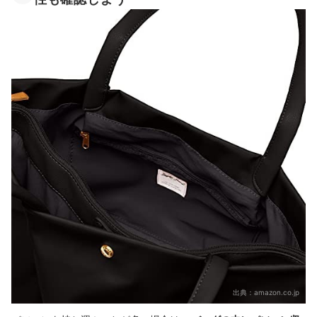
出典：
amazon.co.jp