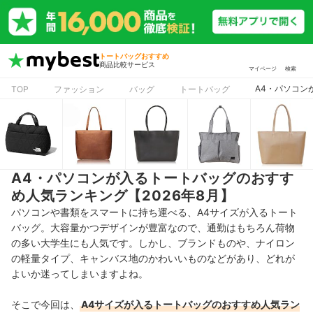
トートバッグおすすめ
商品比較サービス
マイページ
検索
A4・パソコン
TOP
ファッション
バッグ
トートバッグ
A4・パソコンが入るトートバッグのおすす
め人気ランキング【2026年8月】
パソコンや書類をスマートに持ち運べる、A4サイズが入るトート
バッグ。大容量かつデザインが豊富なので、通勤はもちろん荷物
の多い大学生にも人気です。しかし、ブランドものや、ナイロン
の軽量タイプ、キャンバス地のかわいいものなどがあり、どれが
よいか迷ってしまいますよね。
そこで今回は、
A4サイズが入るトートバッグ
のおすすめ人気ラン