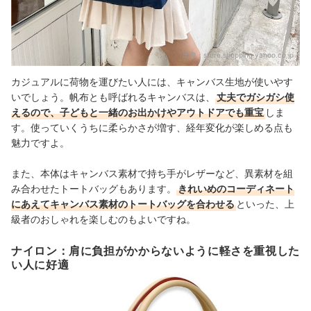
出典：
store.shopping.yahoo.co.jp
カジュアルに荷物を運びたい人には、キャンバス生地が使いやす
いでしょう。帆布とも呼ばれるキャンバスは、
丈夫でガシガシ使
えるので、子どもと一緒のお出かけやアウトドアでも重宝
しま
す。使っていくうちに柔らかさが増す、経年変化が楽しめる点も
魅力ですよ。
また、本体はキャンバス素材で持ち手がレザーなど、異素材を組
み合わせたトートバッグもあります。
きれいめのコーディネート
にあえてキャンバス素材のトートバッグを合わせる
といった、上
級者のおしゃれを楽しむのもよいですね。
ナイロン：肩に負担がかからないように軽さを重視した
い人に好適