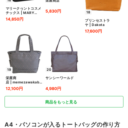
16
栄屋商店
マリークヮントコスメ
5,830円
18
チックス
|
MARY
QUANT
14,850円
プリンセストラ
ヤ
|
Dakota
17,600円
19
20
栄屋商
サンシーワールド
店
|
memezawakaba
n
12,100円
4,980円
商品をもっと見る
A4・パソコンが入るトートバッグの作り方