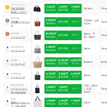
ゴールドウイン
7,202円
7,189円
7,189円
1
THE NORTH
29.5cm
15c
Amazon
楽天市場
ヤフー
FACE
｜
ジオフェ
イスボックストー
RATOM
ト
3,999円
下辺36～上辺
2
楽天市場
ヤフー
大容量トートバッ
12c
Amazon
42cm
グ
16,999円
RATOM
46cm、下
3
楽天市場
ヤフー
12c
Amazon
辺：36cm
トートバッグ
3,500円
NEVEREND
4
楽天市場
ヤフー
38cm
14c
Amazon
トートバッグ
12,800円
13,980円
14,667円
MURA
5
約45cm
約15
Amazon
楽天市場
ヤフー
トートバッグ
3,723円
5,956円
4,164円
UNISOUL
6
40cm
13c
Amazon
楽天市場
ヤフー
トートバッグ
MONOBOX
下辺：25cm
1,999円
1,500円
7
ヤフー
トートバック
｜
／上辺：
10c
Amazon
楽天市場
33cm
bg-monotote
伊高
1,780円
1,780円
1,780円
8
透明ビニールバッ
40cm
15c
Amazon
楽天市場
ヤフー
グ
｜
CB-4040