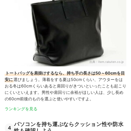
出典：
item.rakuten.co.jp
トートバッグを肩掛けするなら、持ち手の長さは50～60cmを目
安に
選びましょう。薄着をする夏は50cmくらい、アウターをは
おる冬は60cmくらいあると肩回りがきついといったことも起こり
にくいといえます。男性や肩回りに余裕がほしい人は、少し長め
の60cm前後のものを選ぶと使いやすいですよ。
ランキングを見る
パソコンを持ち運ぶならクッション性や防水
4
性も確認しよう