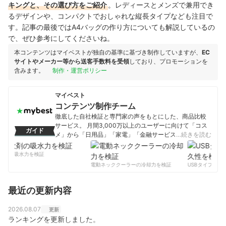
キングと、その選び方をご紹介
。レディースとメンズで兼用でき
るデザインや、コンパクトでおしゃれな縦長タイプなども注目で
す。記事の最後ではA4バッグの作り方についても解説しているの
で、ぜひ参考にしてくださいね。
本コンテンツはマイベストが独自の基準に基づき制作していますが、
EC
サイトやメーカー等から送客手数料を受領
しており、プロモーションを
含みます。
制作・運営ポリシー
マイベスト
コンテンツ制作チーム
徹底した自社検証と専門家の声をもとにした、商品比較
サービス。 月間3,000万以上のユーザーに向けて「コス
ガイド
メ」から「日用品」「家電」「金融サービス」まで、ベ
…続きを読む
ストな商品を選んでもらうために、毎日コンテンツを制
作中。
剤の吸水力を検証
コンテンツ制作チームのプロフィール
電動ネッククーラーの冷却力を検証
USBタイプCケー
最近の更新内容
2026.08.07
更新
ランキングを更新しました。