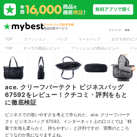
トートバッグおすすめ
商品比較サービス
マイページ
検索
TOP
ファッション
バッグ
トートバッグ
おすすめのビ
TOP
すべての商品レビュー
ファッションの商品レビュー
バ
ace. クリーフバーテクト ビジネスバッグ
67592をレビュー！クチコミ・評判をもと
に徹底検証
ビジネスでの使いやすさを考えて作られた、ace. クリーフバーテ
クト ビジネスバッグ 67592。インターネット上の口コミでは「軽
量で生地も柔らかく、持ちやすい」と評判ですが、実際のところ
どうなのか気になりますよね。