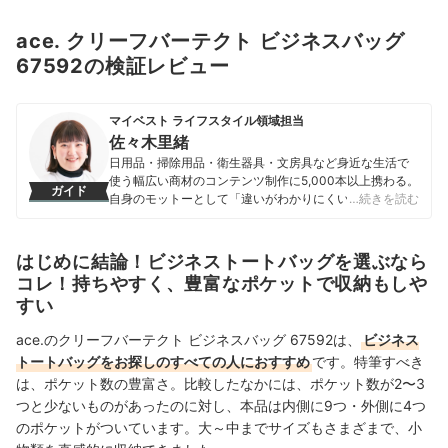
ace. クリーフバーテクト ビジネスバッグ
67592の検証レビュー
マイベスト ライフスタイル領域担当
佐々木里緒
日用品・掃除用品・衛生器具・文房具など身近な生活で
使う幅広い商材のコンテンツ制作に5,000本以上携わる。
ガイド
自身のモットーとして「違いがわかりにくい商材だから
…続きを読む
こそ、実際に検証しなければわからない情報を届けるこ
と」を心掛け、情報発信を行っている。
佐々木里緒のプロフィール
はじめに結論！ビジネストートバッグを選ぶなら
コレ！持ちやすく、豊富なポケットで収納もしや
すい
ace.のクリーフバーテクト ビジネスバッグ 67592は、
ビジネス
トートバッグをお探しのすべての人におすすめ
です。特筆すべき
は、ポケット数の豊富さ。比較したなかには、ポケット数が2〜3
つと少ないものがあったのに対し、本品は内側に9つ・外側に4つ
のポケットがついています。大～中までサイズもさまざまで、小