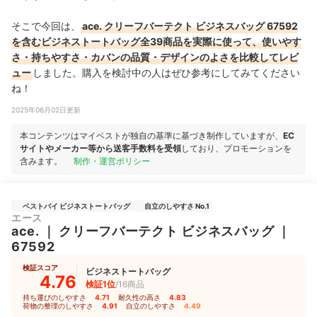
そこで今回は、
ace. クリーフバーテクト ビジネスバッグ 67592
を含むビジネストートバッグ全39商品を実際に使って、使いやす
さ・持ちやすさ・カバンの品質・デザインのよさを比較してレビ
ュー
しました。購入を検討中の人はぜひ参考にしてみてください
ね！
2025年06月02日更新
本コンテンツはマイベストが独自の基準に基づき制作していますが、
EC
サイトやメーカー等から送客手数料を受領
しており、プロモーションを
含みます。
制作・運営ポリシー
ベストバイ ビジネストートバッグ
自立のしやすさ No.1
エース
ace.
｜
クリーフバーテクト ビジネスバッグ
｜
67592
検証スコア
ビジネストートバッグ
4.76
検証1位
/16商品
持ち運びのしやすさ
4.71
｜
耐久性の高さ
4.83
｜
荷物の整理のしやすさ
4.91
｜
自立のしやすさ
4.49