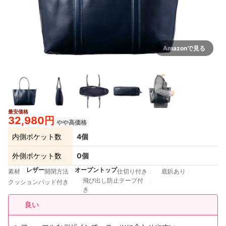
Amazonで見る
最安価格
32,980円
やや高価格
内側ポケット数
4個
外側ポケット数
0個
レザー
オープントップ
素材
開閉方法
仕切り付き
底鋲あり
飛び出し防止テープ付
クッションパッド付き
き
良い