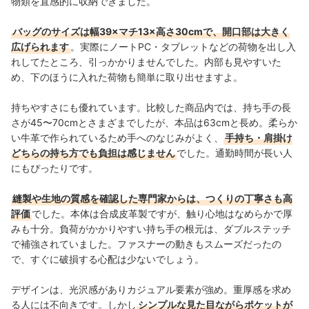
物類を直感的に収納できました。
バッグのサイズは幅39×マチ13×高さ30cmで、開口部は大きく
広げられます
。実際にノートPC・タブレットなどの荷物を出し入
れしてたところ、引っかかりませんでした。内部も見やすいた
め、下のほうに入れた荷物も簡単に取り出せますよ。
持ちやすさにも優れています。比較した商品内では、持ち手の長
さが45〜70cmとさまざまでしたが、本品は63cmと長め。柔らか
い牛革で作られているため手へのなじみがよく、
手持ち・肩掛け
どちらの持ち方でも負担は感じません
でした。通勤時間が長い人
にもぴったりです。
縫製や生地の質感を確認した専門家からは、つくりの丁寧さも高
評価
でした。
本体は合成皮革製ですが、触り心地はなめらかで厚
みも十分。負荷がかかりやすい持ち手の根元は、ダブルステッチ
で補強されていました。ファスナーの動きもスムーズだったの
で、すぐに破損する心配は少ないでしょう。
デザインは、光沢感がありカジュアル要素が強め。重厚感を求め
る人には不向きです。しかし
シンプルな見た目ながらポケットが