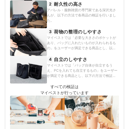
耐久性の高さ
2
アパレル・服飾雑貨の専門家である深沢光さ
んが、以下の方法で各商品の検証を行いまし
た。
荷物の整理のしやすさ
3
マイベストでは「必要な大きさのポケットが
あり、バッグに入れたいものが入れられるも
の」をユーザーが満足できる商品とし、以下
の方法で検証を行いました。
自立のしやすさ
4
マイベストでは「バッグ自体が自立するう
え、PCを入れても自立するもの」をユーザー
が満足できる商品とし、以下の方法で検証を
行いました。
すべての検証は
マイベストが行っています