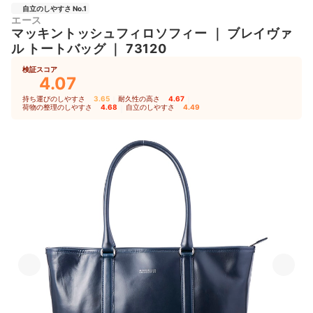
自立のしやすさ No.1
エース
マッキントッシュフィロソフィー
｜
ブレイヴァ
ル トートバッグ
｜
73120
検証スコア
4.07
持ち運びのしやすさ
3.65
｜
耐久性の高さ
4.67
｜
荷物の整理のしやすさ
4.68
｜
自立のしやすさ
4.49