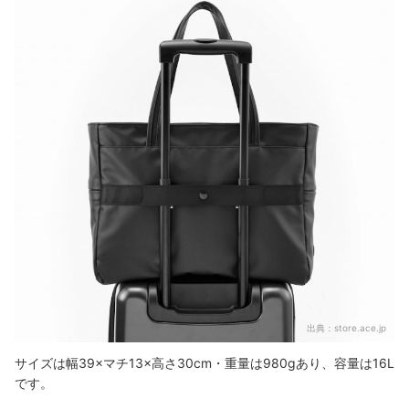
出典：
store.ace.jp
サイズは幅39×マチ13×高さ30cm・重量は980gあり、容量は16L
です。