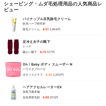
シェービング・ムダ毛処理用品の人気商品レ
ビュー
パイナップル豆乳除毛クリーム
鈴木ハーブ研究所
|
除毛クリーム
4.51
2,904円
足冷え女子の靴下
レック
|
暖かい靴下
4.73
517円
Oh！Baby ボディ スムーザー N
ハウスオブローゼ
|
ボディスクラブ
4.30
2,200円
ヘアアクセルレーターEX
加美乃素本舗
|
女性用育毛剤
4.65
972円