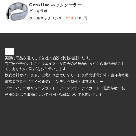
Genki Ice ネッククーラー
ゲンキラボ
|
クールネックリング
4.14
2,108円
実際に商品を購入して自社の施設で比較検証したり、
専門家を中心としたクリエイターが自らの愛用品やおすすめ商品を紹介し
て、あなたの“選ぶ”をお手伝いします
株式会社マイベストとは
私たちについて
サービス理念
運営会社・責任者概要
運営者ブログ（マイベ通信）
コンテンツ制作・運営ポリシー
プライバシーポリシー
ブランド・アイデンティティ
ガイド一覧
監修者一覧
利用規約
広告出稿について
引用・転載について
お問い合わせ