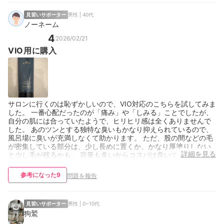
見習いサポーター
男性 | 40代
ノーネーム
4
2026/02/21
VIO用に購入
サロンに行くのは恥ずかしいので、VIO対応のこちらを試してみま
した。 一番心配だったのが「痛み」や「しみる」ことでしたが、
自分の肌には合っていたようで、ヒリヒリ感は全くありませんで
した。 あのツンとする独特な臭いもかなり抑えられているので、
風呂場に臭いが充満しなくて助かります。 ただ、股の間などの毛
が密集している部分は、少し長めに置くか、かなり厚塗りしない
詳細を見る
と少し毛が残るかも。 容量も多いからコスパは良いです。
参考になった
9
問題を報告
見習いサポーター
男性 | 0~10代
狗鷲