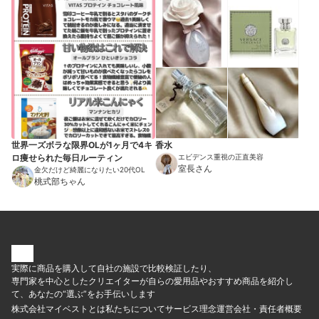
世界一ズボラな限界OLが1ヶ月で4キ
香水
ロ痩せられた毎日ルーティン
エビデンス重視の正直美容
室長さん
金欠だけど綺麗になりたい20代OL
桃式部ちゃん
実際に商品を購入して自社の施設で比較検証したり、
専門家を中心としたクリエイターが自らの愛用品やおすすめ商品を紹介し
て、あなたの“選ぶ”をお手伝いします
株式会社マイベストとは
私たちについて
サービス理念
運営会社・責任者概要