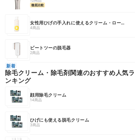
12商品
徹底比較
女性用ひげの手入れに使えるクリーム・ローシ
ョン
4商品
ビートツーの脱毛器
2商品
新着
除毛クリーム・除毛剤関連のおすすめ人気ラ
ンキング
顔用除毛クリーム
14商品
ひげにも使える脱毛クリーム
3商品