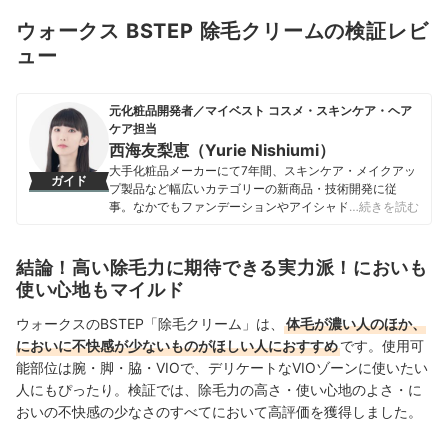
ウォークス BSTEP 除毛クリームの検証レビ
ュー
元化粧品開発者／マイベスト コスメ・スキンケア・ヘア
ケア担当
西海友梨恵（Yurie Nishiumi）
大手化粧品メーカーにて7年間、スキンケア・メイクアッ
ガイド
プ製品など幅広いカテゴリーの新商品・技術開発に従
事。なかでもファンデーションやアイシャドウ、口紅な
…続きを読む
どの技術開発を専門とし、日本国内はもちろん海外市場
向けの商品開発も多数経験。 現在はマイベストで年間
1500点以上のコスメを比較検証。開発現場で培った知識
結論！高い除毛力に期待できる実力派！においも
をもとに、成分や処方の背景をふまえながら、専門的な
使い心地もマイルド
内容もユーザーにわかりやすく伝えることを大切にしな
がらコンテンツを制作している。
ウォークスのBSTEP「除毛クリーム」は、
体毛が濃い人のほか、
西海友梨恵（Yurie Nishiumi）のプロフィール
においに不快感が少ないものがほしい人におすすめ
です。使用可
能部位は腕・脚・脇・VIOで、デリケートなVIOゾーンに使いたい
人にもぴったり。検証では、
除毛力の高さ・使い心地のよさ
・に
おいの不快感の少なさのすべてにおいて高評価を獲得しました。