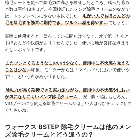
植毛シートを使って除毛力の高さを検証したところ、残った毛の
本数は平均18本ほど。今回検証したメンズ除毛クリームのなかで
は、トップレベルに少ない本数でした。
毛深い人でもほとんどの
毛を除毛する効果に期待でき、ツルツル感を得やすい
でしょう。
実際に使用すると、塗布している間だけでなく、水で流したあと
もほとんど不快感がありませんでした。使い心地が良好な点はう
れしいポイントです。
またツンとくるようなにおいは少なく、使用中に不快感を覚える
ことは少ない
印象。モニターからは「マイルドなにおいで使いや
すい」という声があがりました。
除毛力が高く期待できる実力派ながら、使用中の不快感やにおい
が気になりにくいメンズ除毛クリーム
。腕・脚・脇はもちろん、
VIOゾーンにも使える除毛クリームがほしい人はぜひチェックして
くださいね。
ウォークス BSTEP 除毛クリームは他のメン
ズ除毛クリームとどう違うの？