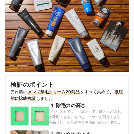
検証のポイント
売れ筋の
メンズ除毛クリーム20商品
をすべて集めて、
徹底
的に比較検証
しました
除毛力の高さ
1
マイベストでは「毛深い人でもほとんどの毛
が除毛できる」ものをユーザーが満足できる
商品とし、その基準を除毛後に残った毛の本
数が30本以下と定めて以下の方法で検証を行
いました。
使い心地のよさ
2