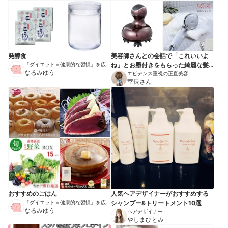
発酵食
美容師さんとの会話で「これいいよ
「ダイエット＝健康的な習慣」を広め
ね」とお墨付きをもらった綺麗な髪
る伝道師
なるみゆう
をキープする神ヘアアイテム
エビデンス重視の正直美容
室長さん
おすすめのごはん
人気ヘアデザイナーがおすすめする
「ダイエット＝健康的な習慣」を広め
シャンプー&トリートメント10選
る伝道師
なるみゆう
ヘアデザイナー
やしまひとみ