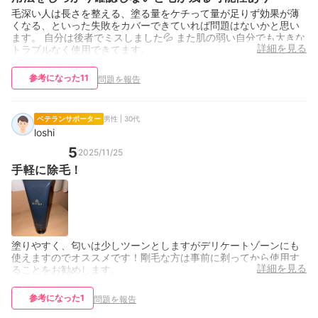
毛深い人は長さを整える、塗る量をケチって量が足りず効果が薄
くなる、といった失敗をカバーできていれば問題はないかと思い
ます。 自分は後者でミスしました💦 また肌の弱い自分でも大きな
詳細を見る
トラブルなく使用できてます。
参考になった
11
問題を報告
ベテランサポーター
男性 | 30代
loshi
5
2025/11/25
手軽に除毛！
塗りやすく、匂いは少しツーンとしますがデリケートゾーンにも
使えますのでオススメです！剛毛な方は事前に剃ってから使用す
詳細を見る
ることをお勧めします。
参考になった
1
問題を報告