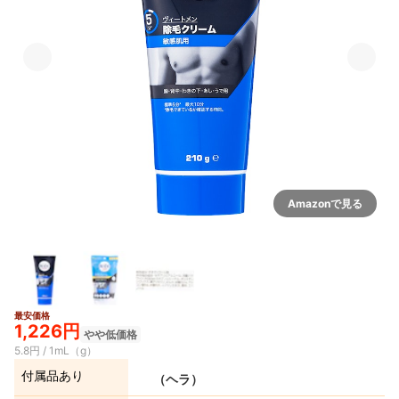
Amazonで見る
最安価格
1,226円
やや低価格
5.8円 / 1mL（g）
付属品あり
（ヘラ）