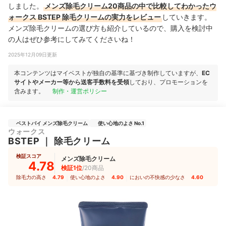
しました。
メンズ除毛クリーム20商品の中で比較してわかったウ
ォークス BSTEP 除毛クリームの実力をレビュー
していきます。
メンズ除毛クリームの選び方も紹介しているので、購入を検討中
の人はぜひ参考にしてみてくださいね！
2025年12月09日更新
本コンテンツはマイベストが独自の基準に基づき制作していますが、
EC
サイトやメーカー等から送客手数料を受領
しており、プロモーションを
含みます。
制作・運営ポリシー
ベストバイ メンズ除毛クリーム
使い心地のよさ No.1
ウォークス
BSTEP
｜
除毛クリーム
検証スコア
メンズ除毛クリーム
4.78
検証1位
/20商品
除毛力の高さ
4.79
｜
使い心地のよさ
4.90
｜
においの不快感の少なさ
4.60