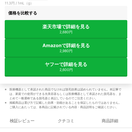
11.3円 / 1mL（g）
価格を比較する
楽天市場で詳細を見る
2,680円
Amazonで詳細を見る
2,980円
ヤフーで詳細を見る
2,600円
医療機器として承認された商品でなければ脱毛効果は認められていません。本記事で
は、家庭での使用ができる光美容器もしくは医療機器として承認された脱毛器を、ま
とめて一般通称である脱毛器と表記しているのでご注意ください。
掲載商品は選び方で記載した効果・効能があることを保証したものではありません。
ご購入にあたっては、各商品に記載されている内容・商品説明をご確認ください。
検証レビュー
クチコミ
商品詳細