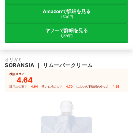
Amazonで詳細を見る
1,500円
ヤフーで詳細を見る
1,226円
オリガミ
SORANSIA
｜
リムーバークリーム
検証スコア
4.64
除毛力の高さ
4.64
｜
使い心地のよさ
4.70
｜
においの不快感の少なさ
4.55