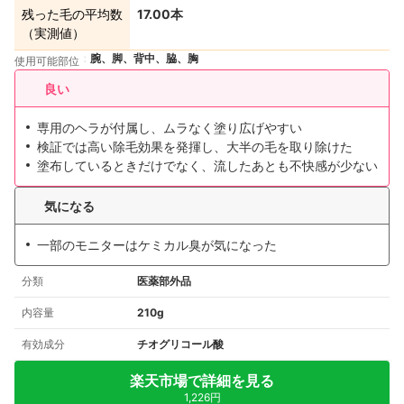
残った毛の平均数
17.00本
（実測値）
腕、脚、背中、脇、胸
使用可能部位
良い
専用のヘラが付属し、ムラなく塗り広げやすい
検証では高い除毛効果を発揮し、大半の毛を取り除けた
塗布しているときだけでなく、流したあとも不快感が少ない
気になる
一部のモニターはケミカル臭が気になった
分類
医薬部外品
内容量
210g
有効成分
チオグリコール酸
楽天市場で詳細を見る
1,226円