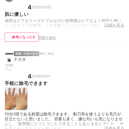
4
2025/05/25
肌に優しい
値段はとてもリーズナブルなのに使用感はとてもよく何回も使い
詳細を見る
たくなるような製品。つぎ必要になったらまたこれを買いたい
参考になった
4
問題を報告
見習いサポーター
男性 | 40代
ナカタ
4
2026/02/11
手軽に除毛できます
10分1回である程度は除毛できます。 剃刀等を使うよりも毛穴が
目立たないと思いました。 容量も多く、嫌な匂いも気になりませ
んし、 使用後にヒリヒリしたりすることもありませんでした。 す
詳細を見る
ね毛もやってみようと思います。