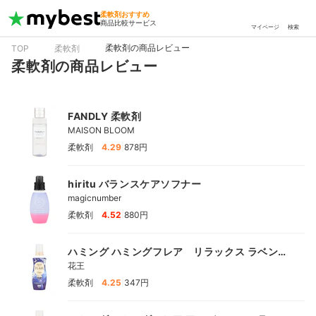
柔軟剤おすすめ
商品比較サービス
マイページ
検索
柔軟剤の商品レビュー
TOP
柔軟剤
柔軟剤の商品レビュー
FANDLY 柔軟剤
MAISON BLOOM
|
柔軟剤
4.29
878円
hiritu バランスケアソフナー
magicnumber
|
柔軟剤
4.52
880円
ハミング ハミングフレア リラックス ラベンダ
ーアロマ
花王
|
柔軟剤
4.25
347円