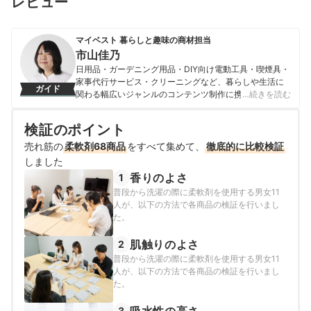
レビュー
マイベスト 暮らしと趣味の商材担当
市山佳乃
日用品・ガーデニング用品・DIY向け電動工具・喫煙具・
家事代行サービス・クリーニングなど、暮らしや生活に
ガイド
関わる幅広いジャンルのコンテンツ制作に携わる。「一
…続きを読む
人ひとりが選んでよかったと感じる選択肢を提供するこ
と」をモットーに、コンテンツ制作を行なっている。
検証のポイント
市山佳乃のプロフィール
売れ筋の
柔軟剤68商品
をすべて集めて、
徹底的に比較検証
しました
香りのよさ
1
普段から洗濯の際に柔軟剤を使用する男女11
人が、以下の方法で各商品の検証を行いまし
た。
肌触りのよさ
2
普段から洗濯の際に柔軟剤を使用する男女11
人が、以下の方法で各商品の検証を行いまし
た。
3