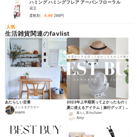
ハミング ハミングフレア アーバンフローラル
花王
|
柔軟剤
4.46
289円
人気
生活雑貨関連のfavlist
あたらしい定番
2023年上半期買ってよかったもの｜
インスタグラマー
夏に使えるアイテム｜旅行グッズ｜
asami
便利アイテム｜
暮らし系YouTuber
Amy