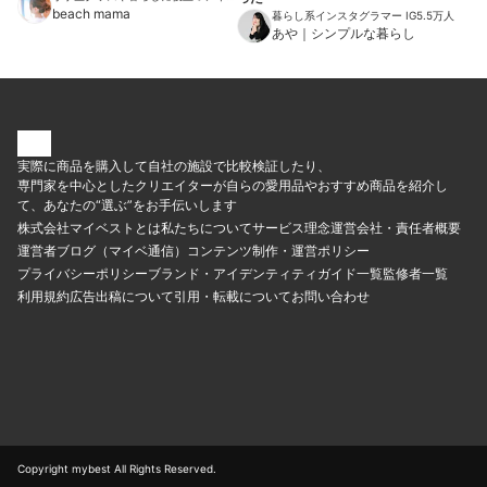
ムを紹介
beach mama
暮らし系インスタグラマー IG5.5万人
あや｜シンプルな暮らし
実際に商品を購入して自社の施設で比較検証したり、
専門家を中心としたクリエイターが自らの愛用品やおすすめ商品を紹介し
て、あなたの“選ぶ”をお手伝いします
株式会社マイベストとは
私たちについて
サービス理念
運営会社・責任者概要
運営者ブログ（マイベ通信）
コンテンツ制作・運営ポリシー
プライバシーポリシー
ブランド・アイデンティティ
ガイド一覧
監修者一覧
利用規約
広告出稿について
引用・転載について
お問い合わせ
Copyright mybest All Rights Reserved.