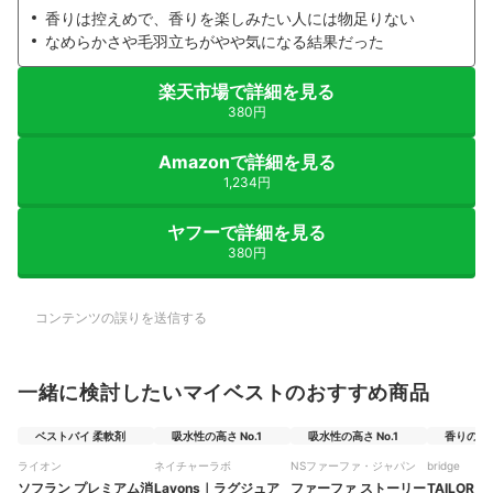
香りは控えめで、香りを楽しみたい人には物足りない
なめらかさや毛羽立ちがやや気になる結果だった
楽天市場で詳細を見る
380円
Amazonで詳細を見る
1,234円
ヤフーで詳細を見る
380円
コンテンツの誤りを送信する
一緒に検討したいマイベストのおすすめ商品
ベストバイ 柔軟剤
吸水性の高さ No.1
吸水性の高さ No.1
香りのよさ 
ライオン
ネイチャーラボ
NSファーファ・ジャパン
bridge
ソフラン
プレミアム消
Lavons
｜
ラグジュア
ファーファ
ストーリー
TAILOR
｜