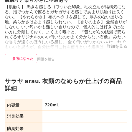
肌触りと柔らかさに不満あり
【肌触り】 渇きを感じるゴワついた印象。毛羽立ちが結構気にな
る。指でつかんで擦るとガサガサする感じであまり肌触りは良く
ない。 【やわらかさ】 布のヘタリを感じて、厚みのない握り心
地。柔らかさはあまり感じられない。 【香りのよさ】 全然香りが
しない。いい匂いかも難しい香りなので、個人的には好きではな
い方に分類しておく。よくよく嗅ぐと、 『昔ながらの銭湯で売ら
れてるオリジナルのいい匂いなのかよく分からない石鹸』 みたい
な香りが遠くのほうにいる感じ。 全く匂いがつかない人はこれで
詳細を見る
もいいと思うが、自分は毎日これを使うという選択はとらない。
参考になった
問題を報告
サラヤ arau. 衣類のなめらか仕上げの商品
詳細
内容量
720mL
消臭効果
防臭効果