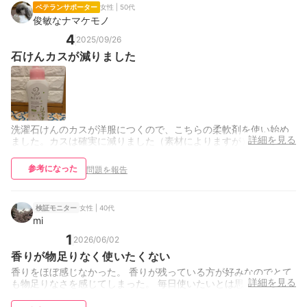
ベテランサポーター
女性 | 50代
俊敏なナマケモノ
4
2025/09/26
石けんカスが減りました
洗濯石けんのカスが洋服につくので、こちらの柔軟剤を使い始め
詳細を見る
ました。カスは確実に減りました（素材によりますが）
参考になった
問題を報告
女性 | 40代
検証モニター
mi
1
2026/06/02
香りが物足りなく使いたくない
香りをほぼ感じなかった。 香りが残っている方が好みなのでとて
詳細を見る
も物足りなさを感じてしまった。 毎日使いたいとは思わない。