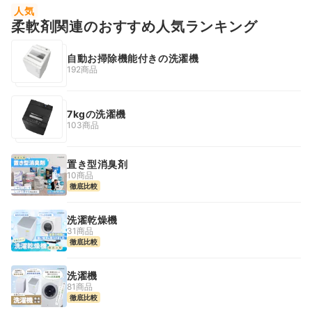
人気
柔軟剤関連のおすすめ人気ランキング
自動お掃除機能付きの洗濯機
192商品
7kgの洗濯機
103商品
置き型消臭剤
10商品
徹底比較
洗濯乾燥機
31商品
徹底比較
洗濯機
81商品
徹底比較