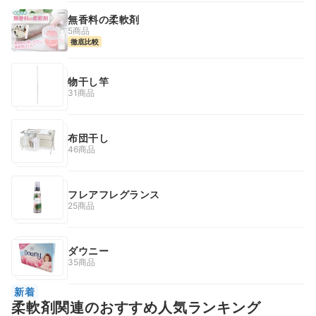
無香料の柔軟剤
5商品
徹底比較
物干し竿
31商品
布団干し
46商品
フレアフレグランス
25商品
ダウニー
35商品
新着
柔軟剤関連のおすすめ人気ランキング