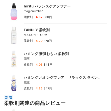
hiritu バランスケアソフナー
magicnumber
|
柔軟剤
4.52
880円
FANDLY 柔軟剤
MAISON BLOOM
|
柔軟剤
4.29
878円
ハミング 素肌おもい 柔軟剤
花王
|
柔軟剤
4.03
343円
ハミング ハミングフレア リラックス ラベンダ
ーアロマ
花王
|
柔軟剤
4.25
347円
新着
柔軟剤関連の商品レビュー