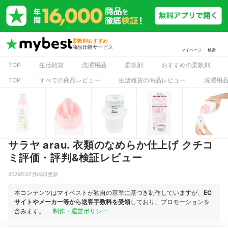
柔軟剤おすすめ
商品比較サービス
マイページ
検索
TOP
生活雑貨
洗濯用品
柔軟剤
おすすめの柔軟剤
TOP
すべての商品レビュー
生活雑貨の商品レビュー
洗濯用
サラヤ arau. 衣類のなめらか仕上げ クチコ
ミ評価・評判&検証レビュー
2026年07月03日更新
本コンテンツはマイベストが独自の基準に基づき制作していますが、
EC
サイトやメーカー等から送客手数料を受領
しており、プロモーションを
含みます。
制作・運営ポリシー