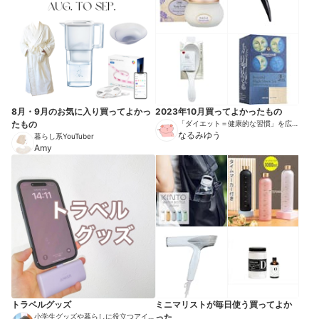
8月・9月のお気に入り買ってよかっ
2023年10月買ってよかったもの
たもの
「ダイエット＝健康的な習慣」を広め
る伝道師
なるみゆう
暮らし系YouTuber
Amy
トラベルグッズ
ミニマリストが毎日使う買ってよか
小学生グッズや暮らしに役立つアイテ
った