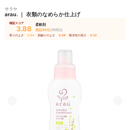
サラヤ
arau.
｜
衣類のなめらか仕上げ
検証スコア
柔軟剤
3.88
検証66位
/68商品
香りのよさ
3.64
｜
肌触りのよさ
4.09
｜
吸水性の高さ
4.32