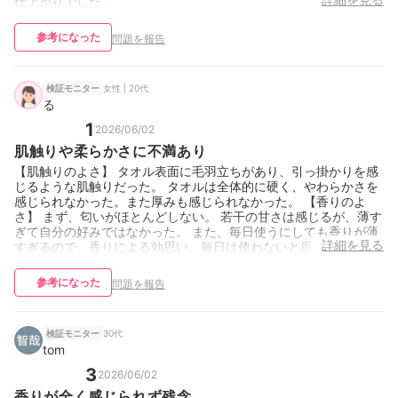
仕上がりでした。
参考になった
問題を報告
女性 | 20代
検証モニター
る
1
2026/06/02
肌触りや柔らかさに不満あり
【肌触りのよさ】 タオル表面に毛羽立ちがあり、引っ掛かりを感
じるような肌触りだった。 タオルは全体的に硬く、やわらかさを
感じられなかった。また厚みも感じられなかった。 【香りのよ
さ】 まず、匂いがほとんどしない。 若干の甘さは感じるが、薄す
ぎて自分の好みではなかった。 また、毎日使うにしても香りが薄
詳細を見る
すぎるので、香りによる効思い、毎日は使わないと思った。
参考になった
問題を報告
30代
検証モニター
tom
3
2026/06/02
香りが全く感じられず残念