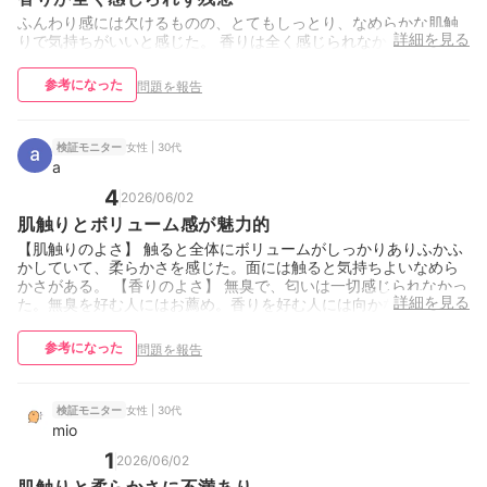
ふんわり感には欠けるものの、とてもしっとり、なめらかな肌触
詳細を見る
りで気持ちがいいと感じた。 香りは全く感じられなかった。
参考になった
問題を報告
女性 | 30代
検証モニター
a
4
2026/06/02
肌触りとボリューム感が魅力的
【肌触りのよさ】 触ると全体にボリュームがしっかりありふかふ
かしていて、柔らかさを感じた。面には触ると気持ちよいなめら
かさがある。 【香りのよさ】 無臭で、匂いは一切感じられなかっ
詳細を見る
た。無臭を好む人にはお薦め。香りを好む人には向かない。
参考になった
問題を報告
女性 | 30代
検証モニター
mio
1
2026/06/02