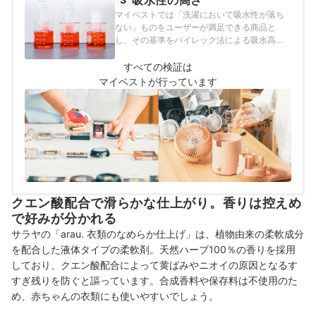
吸水性の高さ
マイベストでは「洗濯において吸水性が落ち
ない」ものをユーザーが満足できる商品と
し、その基準をバイレック法による吸水高さ
が110mm以上のものを満足と定めて以下の方
法で検証を行いました。
すべての検証は
マイベストが行っています
クエン酸配合で滑らかな仕上がり。香りは控えめ
で好みが分かれる
サラヤの「arau. 衣類のなめらか仕上げ」は、植物由来の柔軟成分
を配合した液体タイプの柔軟剤。天然ハーブ100％の香りを採用
しており、クエン酸配合によって黄ばみやニオイの原因となるす
すぎ残りを防ぐと謳っています。合成香料や保存料は不使用のた
め、赤ちゃんの衣類にも使いやすいでしょう。