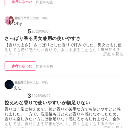
参考になった
問題を報告
女性 | 20代
検証モニター
Otty
5
2026/06/04
さっぱり香る男女兼用の使いやすさ
【香りのよさ】 さっぱりとした香りで好みでした。男女ともに使
用しても違和感のない香りで、きつすぎることもなく毎日使える
詳細を見る
と思います。
参考になった
問題を報告
女性 | 20代
検証モニター
えむ
3
2026/06/02
控えめな香りで使いやすいが物足りない
香りは非常に控えめで、強い香りが苦手な方でも使いやすいと感
じました。一方で、洗濯後もほとんど香りを感じなかったため、
香りを楽しみたい方には物足りなく感じるかもしれません。全体
としては、香りによる印象が少なく、良くも悪くも主張の少ない
詳細を見る