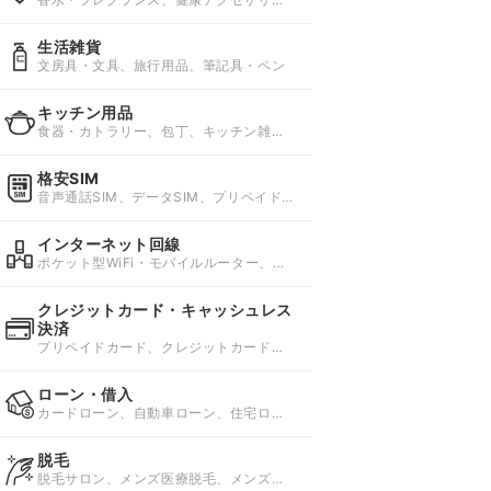
ー、健康グッズ
生活雑貨
文房具・文具、旅行用品、筆記具・ペン
キッチン用品
食器・カトラリー、包丁、キッチン雑
貨・消耗品
格安SIM
音声通話SIM、データSIM、プリペイド
SIM
インターネット回線
ポケット型WiFi・モバイルルーター、ホ
ームルーター、国内レンタルWi-Fi
クレジットカード・キャッシュレス
決済
プリペイドカード、クレジットカード、
スマホ決済
ローン・借入
カードローン、自動車ローン、住宅ロー
ン
脱毛
脱毛サロン、メンズ医療脱毛、メンズ脱