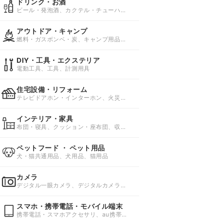
ドリンク・お酒
ビール・発泡酒、カクテル・チューハイ
(サワー)、ワイン
アウトドア・キャンプ
燃料・ガスボンベ・炭、キャンプ用品、
キャンプ用ベッド・コット
DIY・工具・エクステリア
電動工具、工具、計測用具
住宅設備・リフォーム
テレビドアホン・インターホン、火災警
報器、ガスコンロ
インテリア・家具
布団・寝具、クッション・座布団、収納
家具・収納用品
ペットフード ・ ペット用品
犬・猫共通用品、犬用品、猫用品
カメラ
デジタル一眼カメラ、デジタルカメラ、
天体望遠鏡
スマホ・携帯電話・モバイル端末
携帯電話・スマホアクセサリ、au携帯電