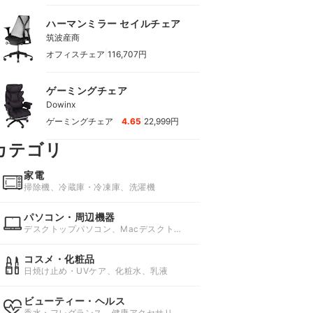
ハーマンミラー セイルチェア
筑波産商
|
オフィスチェア
116,707円
ゲーミングチェア
Dowinx
|
ゲーミングチェア
4.65
22,999円
カテゴリ
家電
掃除機、冷蔵庫・冷凍庫、洗濯機
パソコン・周辺機器
デスクトップパソコン、Macデスクトッ
プ、ノートパソコン
コスメ・化粧品
日焼け止め・UVケア、化粧水、乳液
ビューティー・ヘルス
香水・フレグランス、健康アクセサリ