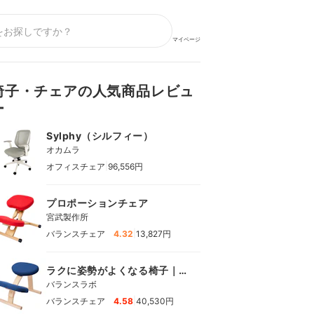
マイページ
椅子・チェアの人気商品レビュ
ー
Sylphy（シルフィー）
オカムラ
|
オフィスチェア
96,556円
プロポーションチェア
宮武製作所
|
バランスチェア
4.32
13,827円
ラクに姿勢がよくなる椅子｜
バランス イージー
バランスラボ
|
バランスチェア
4.58
40,530円