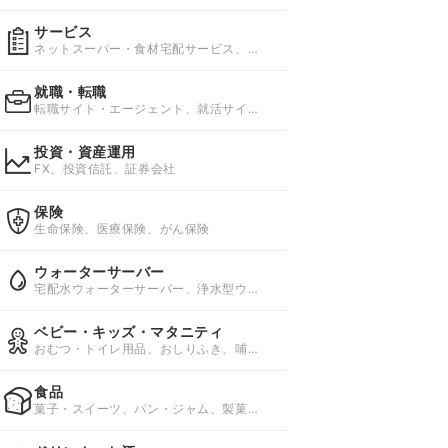
毛サロン
サービス
ネットスーパー・食材宅配サービス、資
格スクール、レンタル・リース
就職・転職
転職サイト・エージェント、就活サイ
ト・エージェント、バイト求人
投資・資産運用
FX、投資信託、証券会社
保険
生命保険、医療保険、がん保険
ウォーターサーバー
宅配水ウォーターサーバー、浄水型ウォ
ーターサーバー、ペットボトルウォータ
ーサーバー
ベビー・キッズ・マタニティ
おむつ・トイレ用品、おしりふき、哺乳
びん・授乳用品
食品
菓子・スイーツ、パン・ジャム、製菓・
製パン材料