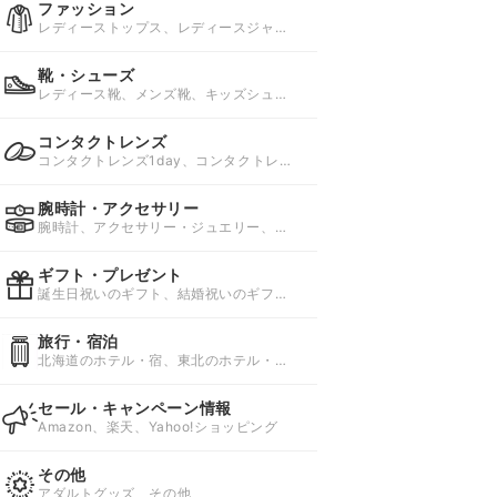
ファッション
レディーストップス、レディースジャケ
ット・アウター、レディースボトムス
靴・シューズ
レディース靴、メンズ靴、キッズシュー
ズ・子供靴
コンタクトレンズ
コンタクトレンズ1day、コンタクトレン
ズ1week、コンタクトレンズ2week
腕時計・アクセサリー
腕時計、アクセサリー・ジュエリー、ワ
インディングマシーン
ギフト・プレゼント
誕生日祝いのギフト、結婚祝いのギフ
ト、仕事のギフト
旅行・宿泊
北海道のホテル・宿、東北のホテル・
宿、関東のホテル・宿
セール・キャンペーン情報
Amazon、楽天、Yahoo!ショッピング
その他
アダルトグッズ、その他