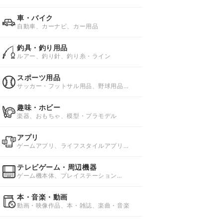
話、docomo携帯電話
車・バイク
自動車、カーナビ、カー用品
釣具・釣り用品
ルアー、釣り針、釣り糸・ライン
スポーツ用品
サッカー・フットサル用品、野球用品、
ソフトボール用品
趣味・ホビー
楽器、おもちゃ、模型・プラモデル
アプリ
ゲームアプリ、ライフスタイルアプリ、
ビジネスアプリ
テレビゲーム・周辺機器
ゲーム機本体、プレイステーション
4(PS4)ソフト、プレイステーション
3(PS3)ソフト
本・音楽・動画
動画・映像作品、本・雑誌、楽曲・音楽