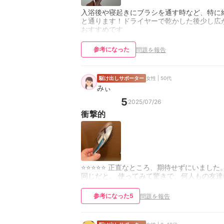
入浴後や寝起きにブラシを通す時など、特に
と通ります！ドライヤーで乾かした後少し広
おすすめです
参考になった
問題を報告
駆け出しサポーター
女性 | 50代
みぃ
5
2025/07/26
衝撃的
⭐️⭐️⭐️⭐️⭐️ 正直なところ、期待せずに
同じだと。 使ってみて驚きで、何人もの友
参考になった
5
問題を報告