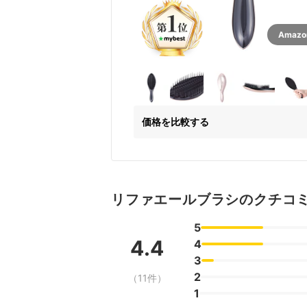
Amaz
価格を比較する
リファエールブラシのクチコ
5
4.4
4
3
2
（11件）
1