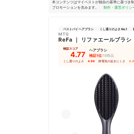
本コンテンツはマイベストが独自の基準に基づき
プロモーションを含みます。
制作・運営ポリシ
ベストバイ ヘアブラシ
くし通りのよさ No.1
MTG
ReFa
｜
リファエールブラシ
検証スコア
ヘアブラシ
4.77
検証1位
/18商品
くし通りのよさ
4.98
｜
静電気の起きにくさ
4.