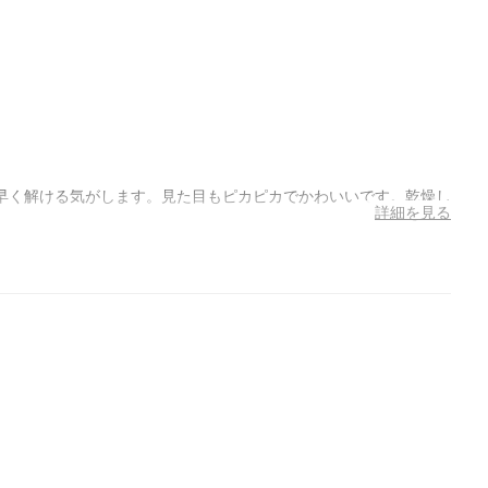
早く解ける気がします。見た目もピカピカでかわいいです。乾燥し
詳細を見る
。