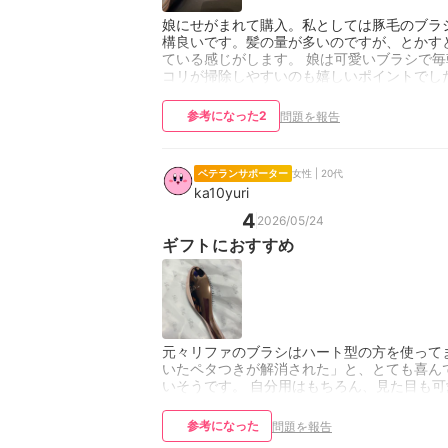
娘にせがまれて購入。私としては豚毛のブラ
構良いです。髪の量が多いのですが、とかす
ている感じがします。 娘は可愛いブラシで毎
コリが掃除しやすいのも嬉しいポイントでし
参考になった
2
問題を報告
ベテランサポーター
女性 | 20代
ka10yuri
4
2026/05/24
ギフトにおすすめ
元々リファのブラシはハート型の方を使ってま
いたペタつきが解消された」と、とても喜ん
いそうです。 自分用はもちろん、見た目も
参考になった
問題を報告