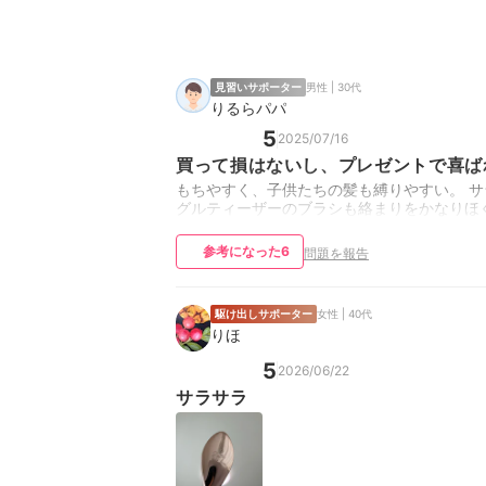
見習いサポーター
男性 | 30代
りるらパパ
5
2025/07/16
買って損はないし、プレゼントで喜ば
もちやすく、子供たちの髪も縛りやすい。 
グルティーザーのブラシも絡まりをかなりほ
参考になった
6
問題を報告
駆け出しサポーター
女性 | 40代
りほ
5
2026/06/22
サラサラ