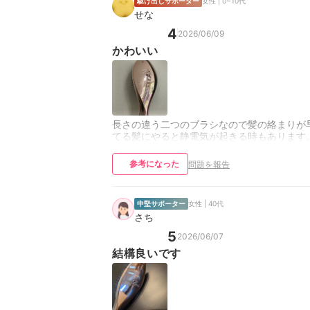
駆け出しサポーター
女性 | 0~10代
せな
4
2026/06/09
かわいい
長さの違う二つのブラシなので髪の絡まりが
てる髪にやると静電気が起きる時もあります
参考になった
問題を報告
中堅サポーター
女性 | 40代
さち
5
2026/06/07
結構良いです