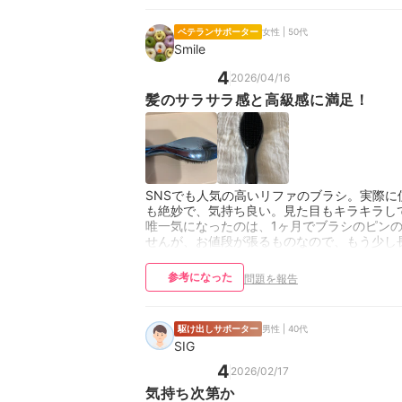
ベテランサポーター
女性 | 50代
Smile
4
2026/04/16
髪のサラサラ感と高級感に満足！
SNSでも人気の高いリファのブラシ。実際
も絶妙で、気持ち良い。見た目もキラキラし
唯一気になったのは、1ヶ月でブラシのピン
せんが、お値段が張るものなので、もう少し
参考になった
問題を報告
駆け出しサポーター
男性 | 40代
SIG
4
2026/02/17
気持ち次第か