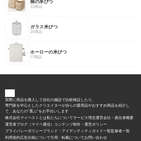
桐の米びつ
35商品
ガラス米びつ
25商品
ホーローの米びつ
17商品
実際に商品を購入して自社の施設で比較検証したり、
専門家を中心としたクリエイターが自らの愛用品やおすすめ商品を紹介し
て、あなたの“選ぶ”をお手伝いします
株式会社マイベストとは
私たちについて
サービス理念
運営会社・責任者概要
運営者ブログ（マイベ通信）
コンテンツ制作・運営ポリシー
プライバシーポリシー
ブランド・アイデンティティ
ガイド一覧
監修者一覧
利用規約
広告出稿について
引用・転載について
お問い合わせ