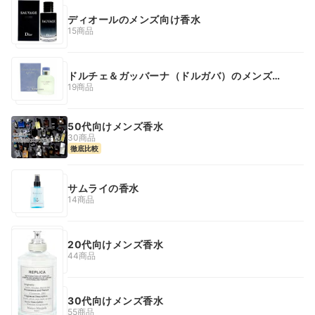
ディオールのメンズ向け香水
15商品
ドルチェ＆ガッバーナ（ドルガバ）のメンズ香
水
19商品
50代向けメンズ香水
30商品
徹底比較
サムライの香水
14商品
20代向けメンズ香水
44商品
30代向けメンズ香水
55商品