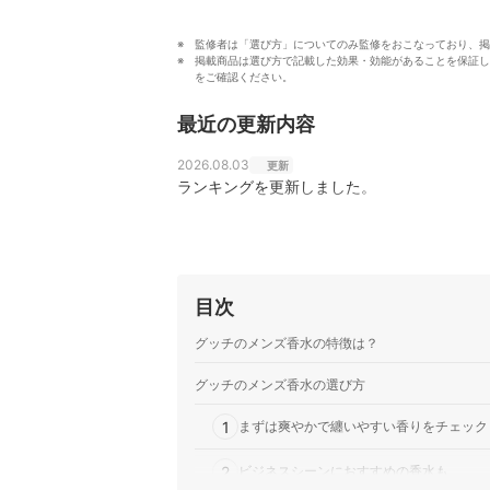
監修者は「選び方」についてのみ監修をおこなっており、掲
掲載商品は選び方で記載した効果・効能があることを保証し
をご確認ください。
最近の更新内容
2026.08.03
更新
ランキングを更新しました。
目次
グッチのメンズ香水の特徴は？
グッチのメンズ香水の選び方
1
まずは爽やかで纏いやすい香りをチェック
2
ビジネスシーンにおすすめの香水も