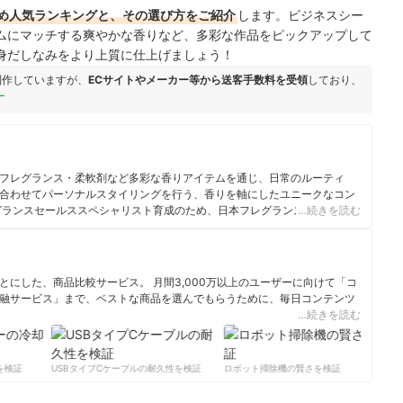
め人気ランキングと、その選び方をご紹介
します。ビジネスシー
ムにマッチする爽やかな香りなど、多彩な作品をピックアップして
身だしなみをより上質に仕上げましょう！
制作していますが、
ECサイトやメーカー等から送客手数料を受領
しており、
ー
フレグランス・柔軟剤など多彩な香りアイテムを通じ、日常のルーティ
合わせてパーソナルスタイリングを行う、香りを軸にしたユニークなコン
グランスセールススペシャリスト育成のため、日本フレグランス協会
…続きを読む
.org/）設立時より常任講師を務める。 日本調香技術普及協会理事
にした、商品比較サービス。 月間3,000万以上のユーザーに向けて「コ
融サービス」まで、ベストな商品を選んでもらうために、毎日コンテンツ
…続きを読む
ィール
検証
USBタイプCケーブルの耐久性を検証
ロボット掃除機の賢さを検証
サ