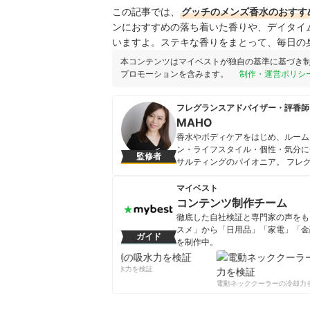
この記事では、
グッチのメンズ香水
のおすす
ンにおすすめの落ち着いた香りや、デイタイ
いますよ。ステキな香りをまとって、毎日の
本コンテンツはマイベストが独自の基準に基づき
プロモーションを含みます。
制作・運営ポリシ
フレグランスアドバイザー・評香師
MAHO
香水やボディケアをはじめ、ルーム
ン・ライフスタイル・個性・気分に
監修者
サルティングのパイオニア。 フレ
（http://japanfragrance
（https://www.jspt.jp/）。
マイベスト
MAHOのプロフィール
コンテンツ制作チーム
徹底した自社検証と専門家の声をもと
スメ」から「日用品」「家電」「金
ガイド
を制作中。
コンテンツ制作チームのプロフ
柔軟剤の吸水力を検証
電動ネッククーラーの冷却力を