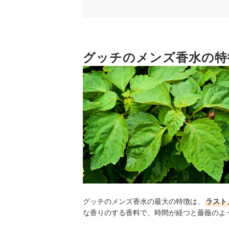
3
ナイトタイムには甘さを感じる香りが◎
グッチのメンズ香水全11商品おすすめ人気ランキ
恋人や奥様とお揃いのブランド香水をつけるのも
グッチのメンズ香水の特
グッチのメンズ香水の売れ筋ランキングもチェッ
グッチのメンズ香水の最大の特徴は、
ラスト
な香りのする香料で、時間が経つと薔薇のよ