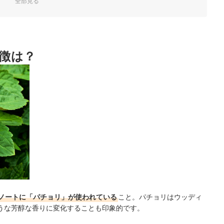
全部見る
ング
◎
徴は？
ク！
ノートに「パチョリ」が使われている
こと。パチョリはウッディ
うな芳醇な香りに変化することも印象的です。