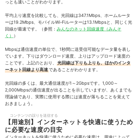
っとも速いことがわかります。
平均上り速度を比較しても、光回線は347.1Mbps、ホームルータ
ーは19.2Mbps、モバイルWi-Fiルーターは13.1Mbpsと、同じく光
回線が最速です。（参照：
みんなのネット回線速度
（みんそ
く）
）
Mbpsは通信速度の単位で、1秒間に送受信可能なデータ量を表し
ています。下りはダウンロード速度、上りはアップロード速度の
ことです。上記のとおり、
光回線は下りも上りも、ほかのインタ
ーネット回線より高速
であることがわかります。
光回線の多くは、最大通信速度が1～2Gbpsです。1,000～
2,000Mbpsの通信速度が出ることを示していますが、あくまでも
理論値であり、実際に使用する際には速度が落ちることを覚えて
おきましょう。
コンテンツの誤りを送信する
【用途別】インターネットを快適に使うため
に必要な速度の目安
インターネットを快適に使うために必要な速度は、用途によって