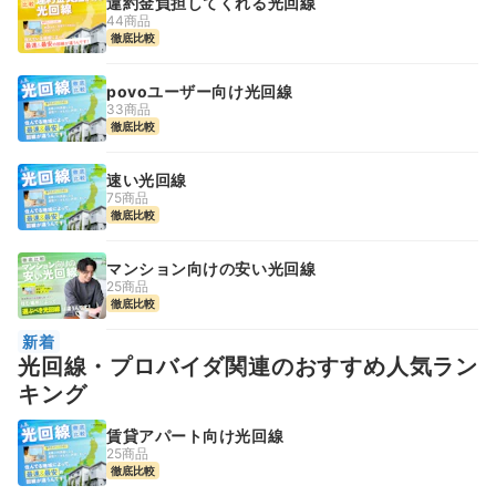
違約金負担してくれる光回線
44商品
徹底比較
povoユーザー向け光回線
33商品
徹底比較
速い光回線
75商品
徹底比較
マンション向けの安い光回線
25商品
徹底比較
新着
光回線・プロバイダ関連のおすすめ人気ラン
キング
賃貸アパート向け光回線
25商品
徹底比較