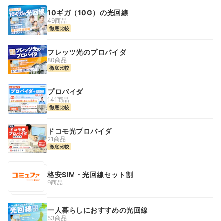
10ギガ（10G）の光回線
49商品
徹底比較
フレッツ光のプロバイダ
80商品
徹底比較
プロバイダ
141商品
徹底比較
ドコモ光プロバイダ
21商品
徹底比較
格安SIM・光回線セット割
9商品
一人暮らしにおすすめの光回線
53商品