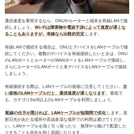
通信速度を重視するなら、ONUやルーターと端末を有線LANで接
続しましょう。
Wi-Fiは障害物や電波干渉によって速度が遅くな
ることもありますが、有線なら比較的安定
します。
有線LANで接続する場合は、ONUとデバイスをLANケーブルで接
続してください。複数のデバイスを有線接続したいときは、ONU
のLANポートとルーターのWANポートをLANケーブルで接続し、
さらにルーターのLANポートと各デバイスをLANケーブルで接続
しましょう。
有線接続する際は、LANケーブルの規格に注意してください。
古
い規格のLANケーブルだと、通信速度が遅くなります
。最低で
も、カテゴリ5e/6以上のLANケーブルを利用しましょう。
配線の仕方が悪ければ、LANケーブルが短期間で劣化
します。直
射日光があたる場所や高温多湿な場所での利用は避けてくださ
い。LANケーブルを強く引っ張ったり、無理やり曲げて配置した
りすることも劣化を招く原因になります。