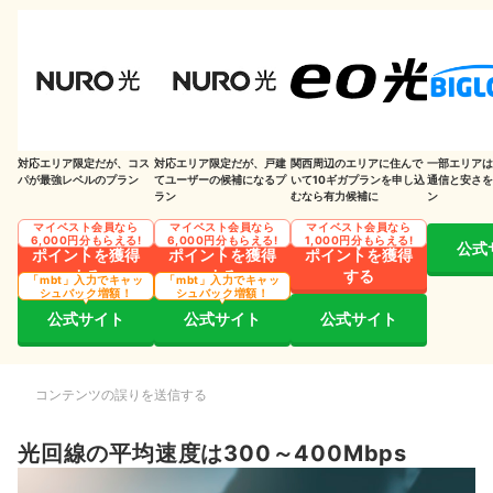
Wi-Fiルーターの設置場所や周波数帯を変更する
LANケーブルやWi-Fiルーターを買い換える
有線LANで接続する
IPv6に切り替える
対応エリア限定だが、コス
対応エリア限定だが、戸建
関西周辺のエリアに住んで
一部エリアは
パが最強レベルのプラン
てユーザーの候補になるプ
いて10ギガプランを申し込
通信と安さを
通信速度が速い光回線はどれ？mybestが徹底比較しました
ラン
むなら有力候補に
ン
マイベスト会員なら
マイベスト会員なら
マイベスト会員なら
6,000円分もらえる!
6,000円分もらえる!
1,000円分もらえる!
公式
ポイントを獲得
ポイントを獲得
ポイントを獲得
する
する
する
「mbt」入力でキャッ
「mbt」入力でキャッ
シュバック増額！
シュバック増額！
公式サイト
公式サイト
公式サイト
コンテンツの誤りを送信する
光回線の平均速度は300～400Mbps