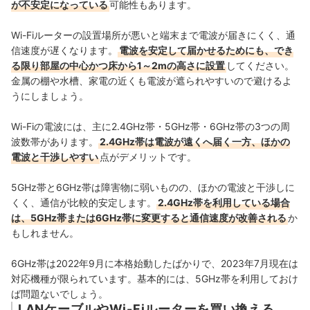
が不安定になっている
可能性もあります。
Wi-Fiルーターの設置場所が悪いと端末まで電波が届きにくく、通
信速度が遅くなります。
電波を安定して届かせるためにも、でき
る限り部屋の中心かつ床から1～2mの高さに設置
してください。
金属の棚や水槽、家電の近くも電波が遮られやすいので避けるよ
うにしましょう。
Wi-Fiの電波には、主に2.4GHz帯・5GHz帯・6GHz帯の3つの周
波数帯があります。
2.4GHz帯は電波が遠くへ届く一方、ほかの
電波と干渉しやすい
点がデメリット
です。
5GHz帯と6GHz帯は障害物に弱いものの、ほかの電波と干渉しに
くく、通信が比較的安定します。
2.4GHz帯を利用している場合
は、5GHz帯または6GHz帯に変更すると通信速度が改善される
か
もしれません
。
6GHz帯は2022年9月に本格始動したばかりで、2023年7月現在は
対応機種が限られています。基本的には、5GHz帯を利用しておけ
ば問題ないでしょう。
LANケーブルやWi-Fiルーターを買い換える