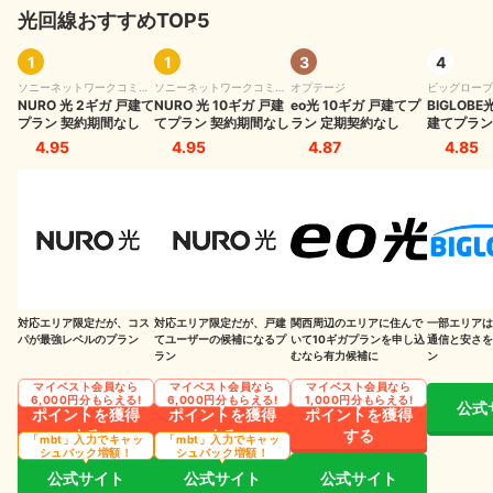
光回線おすすめTOP5
1
1
3
4
ソニーネットワークコミュ
ソニーネットワークコミュ
オプテージ
ビッグローブ
ニケーションズ
NURO 光 2ギガ 戸建て
ニケーションズ
NURO 光 10ギガ 戸建
eo光 10ギガ 戸建てプ
BIGLOBE
プラン 契約期間なし
てプラン 契約期間なし
ラン 定期契約なし
建てプラン
4.95
4.95
4.87
4.85
対応エリア限定だが、コス
対応エリア限定だが、戸建
関西周辺のエリアに住んで
一部エリアは
パが最強レベルのプラン
てユーザーの候補になるプ
いて10ギガプランを申し込
通信と安さを
ラン
むなら有力候補に
ン
マイベスト会員なら
マイベスト会員なら
マイベスト会員なら
6,000円分もらえる!
6,000円分もらえる!
1,000円分もらえる!
公式
ポイントを獲得
ポイントを獲得
ポイントを獲得
する
する
する
「mbt」入力でキャッ
「mbt」入力でキャッ
シュバック増額！
シュバック増額！
公式サイト
公式サイト
公式サイト