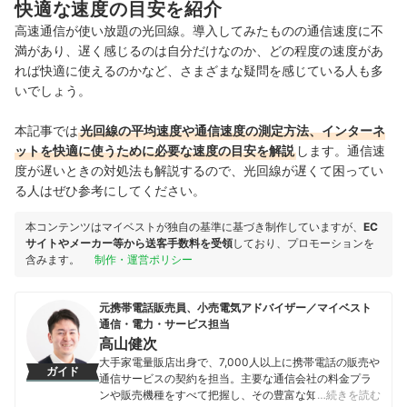
快適な速度の目安を紹介
高速通信が使い放題の光回線。導入してみたものの通信速度に不
満があり、遅く感じるのは自分だけなのか、どの程度の速度があ
れば快適に使えるのかなど、さまざまな疑問を感じている人も多
いでしょう。
本記事では
光回線の平均速度や通信速度の測定方法、インターネ
ットを快適に使うために必要な速度の目安を解説
します。通信速
度が遅いときの対処法も解説するので、光回線が遅くて困ってい
る人はぜひ参考にしてください。
本コンテンツはマイベストが独自の基準に基づき制作していますが、
EC
サイトやメーカー等から送客手数料を受領
しており、プロモーションを
含みます。
制作・運営ポリシー
元携帯電話販売員、小売電気アドバイザー／マイベスト
通信・電力・サービス担当
高山健次
大手家電量販店出身で、7,000人以上に携帯電話の販売や
ガイド
通信サービスの契約を担当。主要な通信会社の料金プラ
ンや販売機種をすべて把握し、その豊富な知識で店舗販
…続きを読む