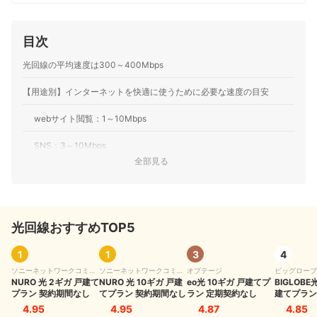
売ランキングにおいて個人表彰もされている。 その後マ
イベストに入社、携帯電話や光ファイバー回線キャリ
ア・インターネットプロバイダーなどの通信会社を専門
目次
に担当しており、格安SIMやホームルーターを実際に回線
契約し各社の料金プランや通信速度の比較を行うととも
光回線の平均速度は300～400Mbps
に、モバイルだけでなく10社以上の戸建て・マンション
向けの光回線の通信速度・速度制限も調査している。 ま
【用途別】インターネットを快適に使うために必要な速度の目安
た通信サービスだけでなく、ファイナンシャルプランナ
ーの視点含めて電気代など固定費支出見直しのガイドも
している。
webサイト閲覧：1～10Mbps
高山健次のプロフィール
SNS：3～10Mbps
全部見る
動画視聴：5～25Mbps
web会議：10～30Mbps
光回線おすすめTOP5
オンラインゲーム：50～100Mbps
光回線の速度は計測サイトで測定できる
1
1
3
4
ソニーネットワークコミュ
ソニーネットワークコミュ
オプテージ
ビッグローブ
光回線の速度が遅くなる原因と対処法
ニケーションズ
NURO 光 2ギガ 戸建て
ニケーションズ
NURO 光 10ギガ 戸建
eo光 10ギガ 戸建てプ
BIGLOBE
プラン 契約期間なし
てプラン 契約期間なし
ラン 定期契約なし
建てプラン
通信機器の再起動を試す
4.95
4.95
4.87
4.85