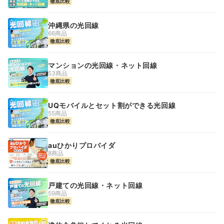
徹底比較
沖縄県の光回線
66商品
徹底比較
マンションの光回線・ネット回線
53商品
徹底比較
UQモバイルとセット割ができる光回線
55商品
徹底比較
auひかりプロバイダ
8商品
徹底比較
戸建ての光回線・ネット回線
59商品
徹底比較