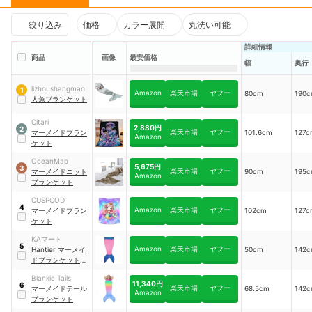
絞り込み
価格
カラー展開
丸洗い可能
詳細情報
商品
画像
最安価格
幅
奥行
lizhoushangmao
1
Amazon
楽天市場
ヤフー
80cm
190
人魚ブランケット
Citari
2,880円
2
楽天市場
ヤフー
マーメイドブラン
101.6cm
127c
Amazon
ケット
OceanMap
5,675円
3
楽天市場
ヤフー
マーメイドニット
90cm
195
Amazon
ブランケット
CUSPCOD
4
Amazon
楽天市場
ヤフー
マーメイドブラン
102cm
127c
ケット
KAマート
5
Amazon
楽天市場
ヤフー
Hantier マーメイ
50cm
142
ドブランケット
｜
MRY-1
Blankie Tails
11,340円
6
楽天市場
ヤフー
マーメイドテール
68.5cm
142
Amazon
ブランケット