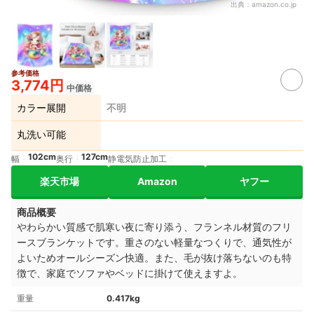
出典：
amazon.co.jp
参考価格
3,774円
中価格
カラー展開
不明
丸洗い可能
102cm
127cm
幅
奥行
静電気防止加工
楽天市場
Amazon
ヤフー
商品概要
やわらかい質感で肌寒い夜に寄り添う、フランネル材質のフリ
ースブランケットです。重さのない軽量なつくりで、通気性が
よいためオールシーズン快適。また、毛が抜け落ちないのも特
徴で、家庭でソファやベッドに掛けて使えますよ。
重量
0.417kg