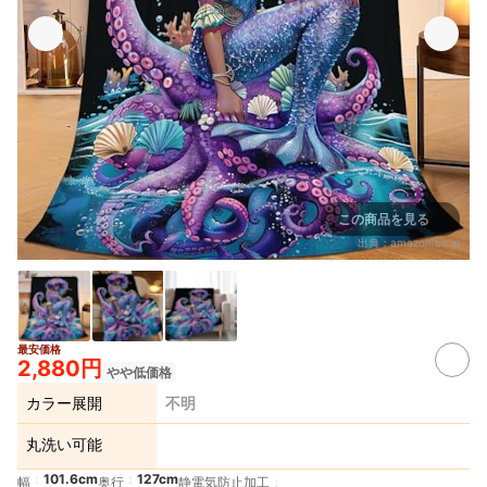
この商品を見る
出典：
amazon.co.jp
最安価格
2,880円
やや低価格
カラー展開
不明
丸洗い可能
101.6cm
127cm
幅
奥行
静電気防止加工