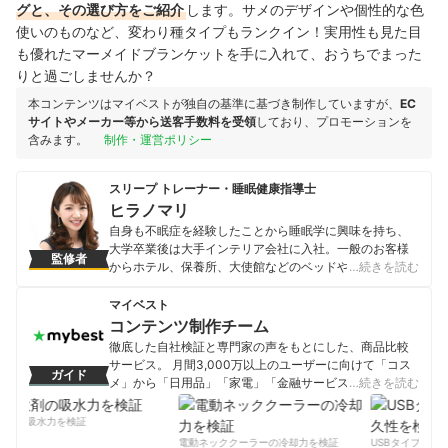
グと、その選び方をご紹介
します。サメのデザインや個性的な色
使いのものなど、変わり種タイプもランクイン！実用性も見た目
も優れたマーメイドブランケットを手に入れて、おうちでまった
りと過ごしませんか？
本コンテンツはマイベストが独自の基準に基づき制作していますが、
EC
サイトやメーカー等から送客手数料を受領
しており、プロモーションを
含みます。
制作・運営ポリシー
スリープ トレーナー・睡眠健康指導士
ヒラノマリ
自身も不眠症を経験したことから睡眠学に興味を持ち、
大学卒業後は大手インテリア会社に入社。一般のお客様
監修者
からホテル、保養所、大使館などのベッドや寝室全体の
…続きを読む
コンサルティングを経験する。現在は日本で唯一のアス
リート専門の睡眠のパーソナルトレーナー『スリープト
マイベスト
レーナー』としてメジャーリーガーの藤浪晋太郎投手、
コンテンツ制作チーム
プロ野球選手、Jリーガー、オリンピック選手などに試合
徹底した自社検証と専門家の声をもとにした、商品比較
時に合わせた睡眠アドバイスから寝具・パジャマ選びま
サービス。 月間3,000万以上のユーザーに向けて「コス
ガイド
で行っている。
メ」から「日用品」「家電」「金融サービス」まで、ベ
…続きを読む
ヒラノマリのプロフィール
ストな商品を選んでもらうために、毎日コンテンツを制
作中。
剤の吸水力を検証
コンテンツ制作チームのプロフィール
電動ネッククーラーの冷却力を検証
USBタイプCケー