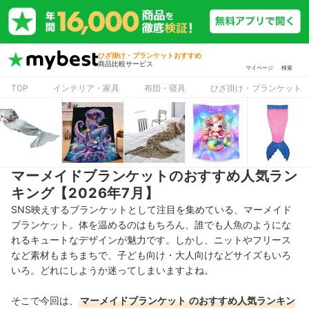
ひざ掛け・ブランケットおすすめ
商品比較サービス
マイページ
検索
TOP
インテリア・家具
布団・寝具
ひざ掛け・ブランケット
マーメイドブランケットのおすすめ人気ラン
キング【2026年7月】
SNS映えするブランケットとして注目を集めている、マーメイド
ブランケット。体を温めるのはもちろん、誰でも人魚のようにな
れるキュートなデザインが魅力です。しかし、ニットやフリース
など素材もまちまちで、子ども向け・大人向けなどサイズもいろ
いろ。どれにしようか迷ってしまいますよね。
そこで今回は、
マーメイドブランケット
のおすすめ人気ランキン