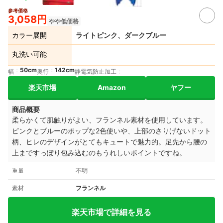
参考価格
3,058円
やや低価格
カラー展開
ライトピンク、ダークブルー
丸洗い可能
50cm
142cm
幅
奥行
静電気防止加工
楽天市場
Amazon
ヤフー
商品概要
柔らかくて肌触りがよい、フランネル素材を使用しています。
ピンクとブルーのポップな2色使いや、上部のさりげないドット
柄、ヒレのデザインがとてもキュートで魅力的。足先から腰の
上まですっぽり包み込むのもうれしいポイントですね。
重量
不明
素材
フランネル
楽天市場で詳細を見る