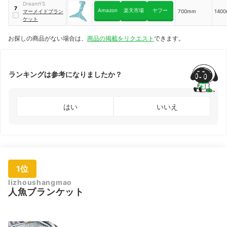
DreamYS
7
Amazon
楽天市場
ヤフー
マーメイドブラン
700mm
140
ケット
お探しの商品がない場合は、
商品の掲載をリクエスト
できます。
ランキングは参考になりましたか？
はい
いいえ
1位
lizhoushangmao
人魚ブランケット