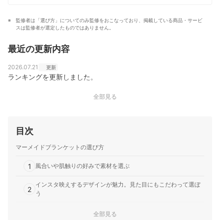
監修者は「選び方」についてのみ監修をおこなっており、掲載している商品・サービ
スは監修者が選定したものではありません。
最近の更新内容
2026.07.21
更新
ランキングを更新しました。
全部見る
目次
マーメイドブランケットの選び方
1
風合いや肌触りの好みで素材を選ぶ
インスタ映えするデザインが魅力。見た目にもこだわって選ぼ
2
う
3
大きめサイズを選べばゆったり過ごせる！
全部見る