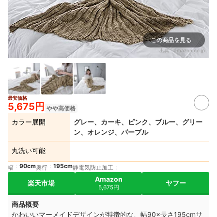
この商品を見る
出典：
amazon.co.jp
最安価格
5,675円
やや高価格
カラー展開
グレー、カーキ、ピンク、ブルー、グリー
ン、オレンジ、パープル
丸洗い可能
90cm
195cm
幅
奥行
静電気防止加工
Amazon
楽天市場
ヤフー
5,675円
商品概要
かわいいマーメイドデザインが特徴的な、幅90×長さ195cmサ