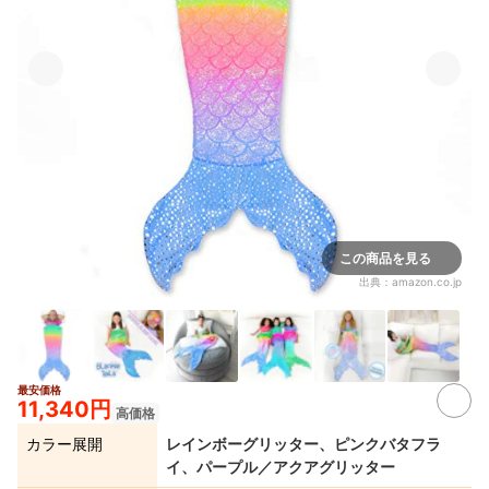
この商品を見る
出典：
amazon.co.jp
最安価格
4+
11,340円
高価格
カラー展開
レインボーグリッター、ピンクバタフラ
イ、パープル／アクアグリッター