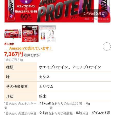
この商品を見る
出典：
amazon.co.jp
最安価格
Amazonで売れています！
7,367円
在庫わずか
1,841.7円 / 1g
種類
ホエイプロテイン 、アミノプロテイン
味
カシス
その他栄養素
カリウム
形状
粉末
1食あたりのエネルギー
18kcal
1食あたりのたんぱく質
4g
量
量
0.3g
0.1g
ダイエット用
1食あたりの炭水化物量
1食あたりの脂質量
用途