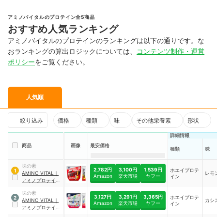
アミノバイタルのプロテイン全5商品
おすすめ人気ランキング
アミノバイタルのプロテインのランキングは以下の通りです。な
おランキングの算出ロジックについては、
コンテンツ制作・運営
ポリシー
をご覧ください。
人気順
絞り込み
価格
種類
味
その他栄養素
形状
詳細情報
商品
画像
最安価格
種類
味
味の素
2,782円
3,100円
1,539円
ホエイプロテ
1
AMINO VITAL
｜
レモ
Amazon
楽天市場
ヤフー
イン
アミノプロテイン
レモン味
味の素
3,127円
3,291円
3,365円
ホエイプロテ
2
AMINO VITAL
｜
カシ
Amazon
楽天市場
ヤフー
イン
アミノプロテイン
カシス味