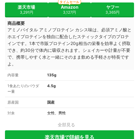
タイムセール
楽天市場
Amazon
ヤフー
3,291円
3,127円
3,365円
商品概要
アミノバイタル アミノプロテイン カシス味は、必須アミノ酸と
ホエイプロテインを独自に配合したスティックタイプのプロテ
インです。1本で市販プロテイン20g相当の栄養を効率よく摂取
でき、約30分で体内に吸収されます。シェイカーや計量が不要
で、携帯しやすく水と一緒にそのまま飲める手軽さが特長です
よ。
内容量
135g
1食あたりのパウダ
4.5g
ー量
原産国
国産
対象
女性、男性
全部見る
楽天市場で詳細を見る