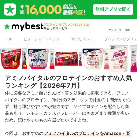
プロテインサプリメントおすすめ
商品比較サービス
マイページ
検索
TOP
ビューティー・ヘルス
サプリメント
プロテインサプリ
アミノバイタルのプロテインのおすすめ人気
ランキング【2026年7月】
体に必要なアミノ酸とたんぱく質を効果的に摂取できる、アミノ
バイタルのプロテイン。1回分のスティックで計量の手間がかから
ず、持ち運びやすいのが魅力です。ソイプロテインを配合した商
品もあり、レモン・カシスとフレーバーはさまざまで種類が多い
ため、続けやすいものを選びたいですよね。
今回は、おすすめの
アミノバイタルのプロテインをAmazon・楽