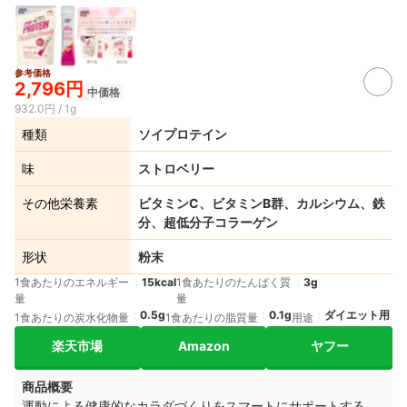
参考価格
2,796円
中価格
932.0円 / 1g
種類
ソイプロテイン
味
ストロベリー
その他栄養素
ビタミンC、ビタミンB群、カルシウム、鉄
分、超低分子コラーゲン
形状
粉末
1食あたりのエネルギー
15kcal
1食あたりのたんぱく質
3g
量
量
0.5g
0.1g
ダイエット用
1食あたりの炭水化物量
1食あたりの脂質量
用途
楽天市場
Amazon
ヤフー
商品概要
運動による健康的なカラダづくりをスマートにサポートする