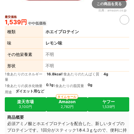
この商品を見る
出典：
amazon.co.jp
最安価格
1,539円
やや低価格
種類
ホエイプロテイン
味
レモン味
その他栄養素
不明
形状
不明
1食あたりのエネルギー
16.8kcal
1食あたりのたんぱく質
4g
量
量
0.1g
0g
1食あたりの炭水化物量
1食あたりの脂質量
ダイエット用など
用途
タイムセール
楽天市場
Amazon
ヤフー
3,100円
2,782円
1,539円
商品概要
必須アミノ酸とホエイプロテインを配合した、新しいタイプの
プロテインです。
1回分がスティック1本4.3ｇなので、便利に持