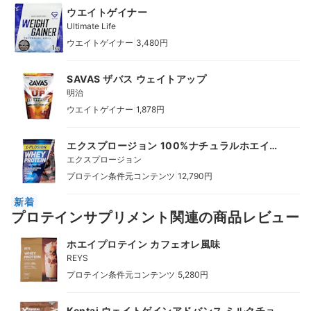
ウエイトゲイナー
Ultimate Life
|
ウエイトゲイナー
3,480円
SAVAS ザバス ウェイトアップ
明治
|
ウエイトゲイナー
1,878円
エクスプロージョン 100%ナチュラルホエイプ
ロテイン ミルクチョコレート味
エクスプロージョン
|
プロテイン条件元コンテンツ
12,790円
新着
プロテインサプリメント関連の商品レビュー
ホエイプロテイン カフェオレ風味
REYS
|
プロテイン条件元コンテンツ
5,280円
Kentai ウェイトゲインアドバンス ミルクチョ