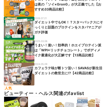
は夜の「ソイ×GronG」が大正義でした【お
すすめ33商品比較】
2026.07.21
ダイエット中でもOK！？スターバックスにそ
っくりと話題のプロテインをスタバマニアが
ガチ評価
2025.03.06
うまい！速い！効率的！ホエイプロテイン派
は「WPI×リッチチョコレート」でボディメ
イク最適化が大正解です【13商品比較】
2024.05.09
カフェラテ味が断トツ旨い！SAVASが新生活
ダイエットの救世主に!?【42商品比較】
人気
ビューティー・ヘルス関連のfavlist