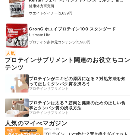
コ風味
健康体力研究所
|
ウエイトゲイナー
2,639円
GronG ホエイプロテイン100 スタンダード
Ultimate Life
|
プロテイン条件元コンテンツ
5,980円
人気
プロテインサプリメント関連のお役立ちコン
テンツ
プロテインがニキビの原因になる？対処方法を知
って正しくタンパク質を摂ろう
プロテインサプリメント
プロテインは太る？筋肉と健康のための正しい食
事とタンパク質の摂取方法
プロテインサプリメント
人気のマイべマガジン
2025.05.19
プロテイン、いつ飲む？置き換えダイエット