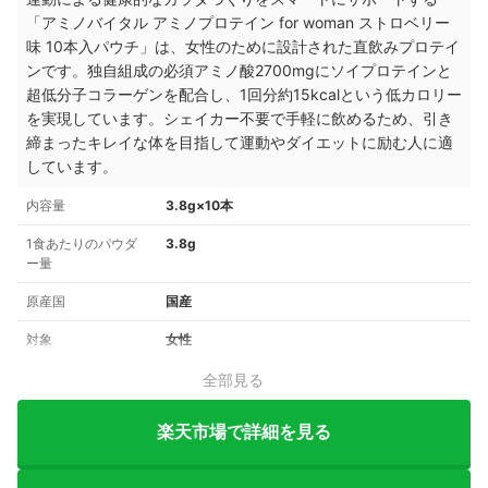
「アミノバイタル アミノプロテイン for woman ストロベリー
味 10本入パウチ」は、女性のために設計された直飲みプロテイ
ンです。独自組成の必須アミノ酸2700mgにソイプロテインと
超低分子コラーゲンを配合し、1回分約15kcalという低カロリー
を実現しています。シェイカー不要で手軽に飲めるため、引き
締まったキレイな体を目指して運動やダイエットに励む人に適
しています。
内容量
3.8g×10本
1食あたりのパウダ
3.8g
ー量
原産国
国産
対象
女性
全部見る
楽天市場で詳細を見る