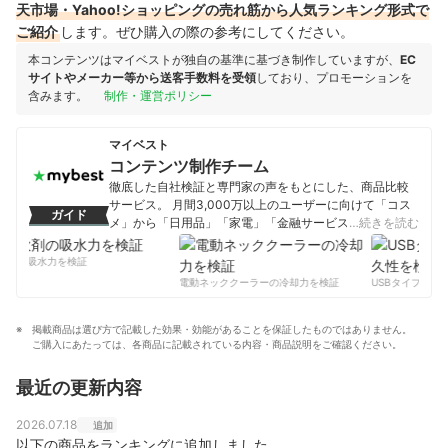
天市場・Yahoo!ショッピングの売れ筋から人気ランキング形式で
ご紹介
します。ぜひ購入の際の参考にしてください。
本コンテンツはマイベストが独自の基準に基づき制作していますが、
EC
サイトやメーカー等から送客手数料を受領
しており、プロモーションを
含みます。
制作・運営ポリシー
マイベスト
コンテンツ制作チーム
徹底した自社検証と専門家の声をもとにした、商品比較
サービス。 月間3,000万以上のユーザーに向けて「コス
ガイド
メ」から「日用品」「家電」「金融サービス」まで、ベ
…続きを読む
ストな商品を選んでもらうために、毎日コンテンツを制
作中。
剤の吸水力を検証
コンテンツ制作チームのプロフィール
電動ネッククーラーの冷却力を検証
USBタイプCケー
掲載商品は選び方で記載した効果・効能があることを保証したものではありません。
ご購入にあたっては、各商品に記載されている内容・商品説明をご確認ください。
最近の更新内容
2026.07.18
追加
以下の商品をランキングに追加しました。