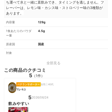
ち運べて水と一緒に直飲みでき、タイミングを逃しません。フ
レーバーは、レモン味・カシス味・ストロベリー味の3種類が
あります。
内容量
129g
1食あたりのパウダ
4.5g
ー量
原産国
国産
対象
全部見る
この商品のクチコミ
5
（1件）
ベテランサポーター
女性 | 40代
Yu-ko
5
2026/06/24
飲みやすい