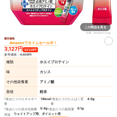
この商品を見る
出典：
amazon.co.jp
最安価格
Amazonでタイムセール中！
3,127円
32%OFF
参考価格：
4,608円
種類
ホエイプロテイン
味
カシス
その他栄養素
アミノ酸
形状
粉末
1食あたりのエネルギー
18kcal
1食あたりのたんぱく質
4.0g
量
量
0.4g
0.1g
1食あたりの炭水化物量
1食あたりの脂質量
ウェイトアップ用、ダイエット用
用途