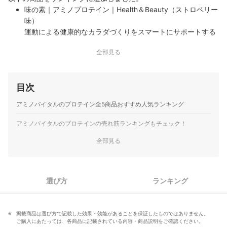
味の素｜アミノプロテイン｜Health＆Beauty（ストロベリー
味）
運動による健康的なカラダづくりをスマートにサポートする
「アミノバイタル アミノプロテイン for woman ストロベリ
全部見る
ー味 10本入パウチ」は、女性のために設計された直飲みプロ
テインです。独自組成の必須アミノ酸2700mgにソイプロテ
インと超低分…
目次
味の素｜アミノプロテイン｜カシス味
ホエイプロテインと必須アミノ酸を独自配合した、効率的な
アミノバイタルのプロテイン全5商品おすすめ人気ランキング
カラダづくりを支える新しいタイプのプロテインです。ステ
ィック1本4.3gあたり16.8kcalと低カロリーでありながら、
アミノバイタルのプロテインの売れ筋ランキングもチェック！
アミノ酸の組み合わせにより市販のプロテイン20gと同等の
全部見る
サポート力を発揮し…
選び方
ランキング
掲載商品は選び方で記載した効果・効能があることを保証したものではありません。
ご購入にあたっては、各商品に記載されている内容・商品説明をご確認ください。