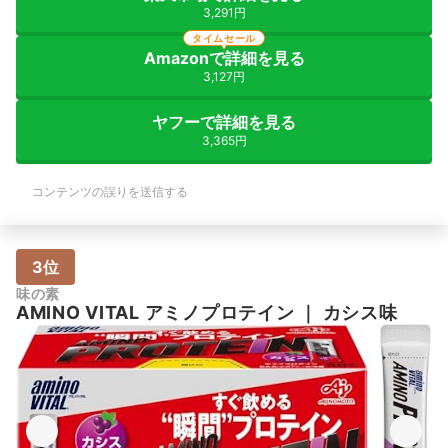
3,291円
タイムセール
Amazonで詳細を見る
3,127円
ヤフーで詳細を見る
3,365円
コンテンツの誤りを送信する
3位
味の素
AMINO VITAL
アミノプロテイン
｜
カシス味