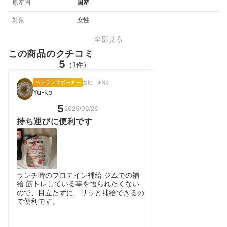
原産国
国産
対象
女性
全部見る
この商品のクチコミ
5
（1件）
ベテランサポーター
女性 | 40代
Yu-ko
5
2025/09/26
持ち運びに便利です
ランチ時のプロテイン補給 ジムでの補
給 筋トレしている事を悟られたくない
ので、目立たずに、サッと補給できるの
で便利です。