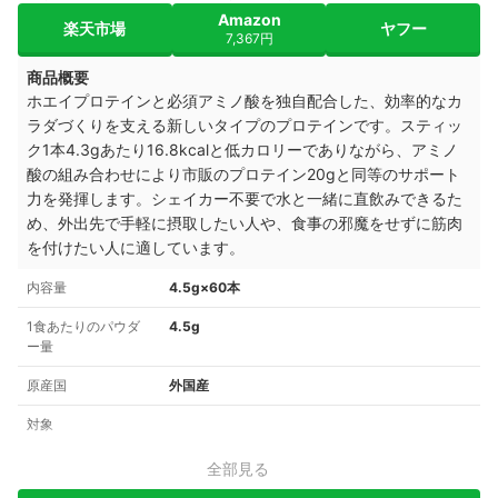
Amazon
楽天市場
ヤフー
7,367円
商品概要
ホエイプロテインと必須アミノ酸を独自配合した、効率的なカ
ラダづくりを支える新しいタイプのプロテインです。スティッ
ク1本4.3gあたり16.8kcalと低カロリーでありながら、アミノ
酸の組み合わせにより市販のプロテイン20gと同等のサポート
力を発揮します。シェイカー不要で水と一緒に直飲みできるた
め、外出先で手軽に摂取したい人や、食事の邪魔をせずに筋肉
を付けたい人に適しています。
内容量
4.5g×60本
1食あたりのパウダ
4.5g
ー量
原産国
外国産
対象
全部見る