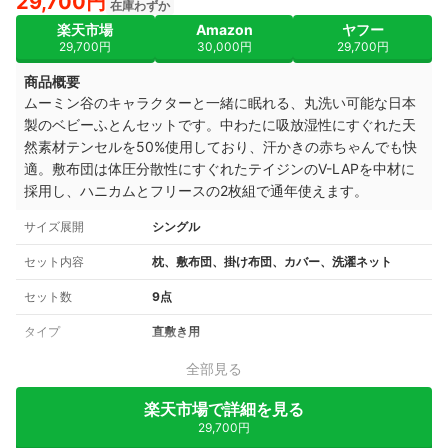
29,700円
在庫わずか
楽天市場
Amazon
ヤフー
29,700円
30,000円
29,700円
商品概要
ムーミン谷のキャラクターと一緒に眠れる、丸洗い可能な日本
製のベビーふとんセットです。中わたに吸放湿性にすぐれた天
然素材テンセルを50%使用しており、汗かきの赤ちゃんでも快
適。敷布団は体圧分散性にすぐれたテイジンのV-LAPを中材に
採用し、ハニカムとフリースの2枚組で通年使えます。
サイズ展開
シングル
セット内容
枕、敷布団、掛け布団、カバー、洗濯ネット
セット数
9点
タイプ
直敷き用
全部見る
楽天市場で詳細を見る
29,700円