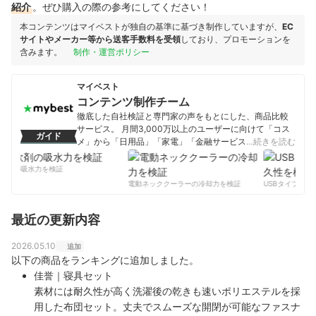
紹介
。ぜひ購入の際の参考にしてください！
本コンテンツはマイベストが独自の基準に基づき制作していますが、
EC
サイトやメーカー等から送客手数料を受領
しており、プロモーションを
含みます。
制作・運営ポリシー
マイベスト
コンテンツ制作チーム
徹底した自社検証と専門家の声をもとにした、商品比較
サービス。 月間3,000万以上のユーザーに向けて「コス
ガイド
メ」から「日用品」「家電」「金融サービス」まで、ベ
…続きを読む
ストな商品を選んでもらうために、毎日コンテンツを制
作中。
軟剤の吸水力を検証
コンテンツ制作チームのプロフィール
電動ネッククーラーの冷却力を検証
USBタイプCケ
最近の更新内容
2026.05.10
追加
以下の商品をランキングに追加しました。
佳誉｜寝具セット
素材には耐久性が高く洗濯後の乾きも速いポリエステルを採
用した布団セット。丈夫でスムーズな開閉が可能なファスナ