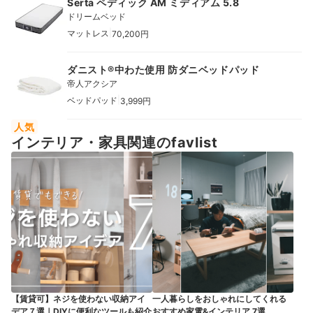
Serta ペディック AM ミディアム 5.8
ドリームベッド
|
マットレス
70,200円
ダニスト®中わた使用 防ダニベッドパッド
帝人アクシア
|
ベッドパッド
3,999円
人気
インテリア・家具関連のfavlist
【賃貸可】ネジを使わない収納アイ
一人暮らしをおしゃれにしてくれる
デア７選｜DIYに便利なツールも紹介
おすすめ家電&インテリア 7選