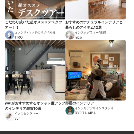
こだわり抜いた超オススメデスクツ
おすすめのナチュラルインテリアと
アー！！
暮らしのアイテム12選
コンクリ×ウッドのリノベ同棲
インスタグラマー/主婦
TIRO
nico
yuriがおすすめするオシャレ度アップ
部屋のインテリア
のインテリア雑貨10選
インテリアデザインスタジオ
RYOTA AIBA
インスタグラマー
yuri