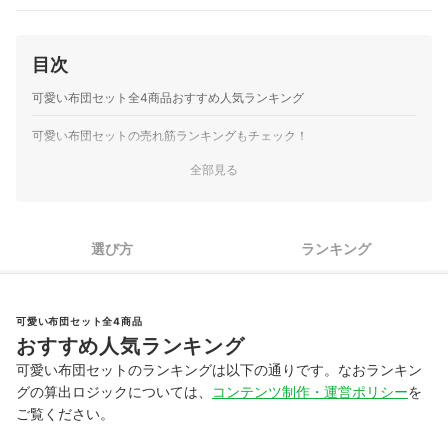
ーにより布団の出し入れが容易です。掛け布団カバー・シー
ツ・枕カバー2枚がそろう便利なセット構成となります。
PLEISE｜ベビー布団セット
目次
保育士の監修のもと、赤ちゃんの快適な眠りと衛生面を追求
した5点セットです。10社以上の工場からサンプルを取り寄
可愛い布団セット全4商品おすすめ人気ランキング
せ、厚さ約5cmのしっかりした敷布団と丸洗い可能な仕様を
可愛い布団セットの売れ筋ランキングもチェック！
両立。ミニサイズとレギュラーサイズの2展開があり、使用
後でも2週間以内なら全額返金…
全部見る
ニシザキ｜baby.e-sleep ｜ムーミン ベビーふとん9点セット
｜nsz-008
ムーミン谷のキャラクターと一緒に眠れる、丸洗い可能な日
選び方
ランキング
本製のベビーふとんセットです。中わたに吸放湿性にすぐれ
た天然素材テンセルを50%使用しており、汗かきの赤ちゃん
でも快適。敷布団は体圧分散性にすぐれたテイジンのV-LAP
を中材に採用し、ハニカムと…
可愛い布団セット全4商品
おすすめ人気ランキング
可愛い布団セットのランキングは以下の通りです。なおランキン
グの算出ロジックについては、
コンテンツ制作・運営ポリシー
を
ご覧ください。