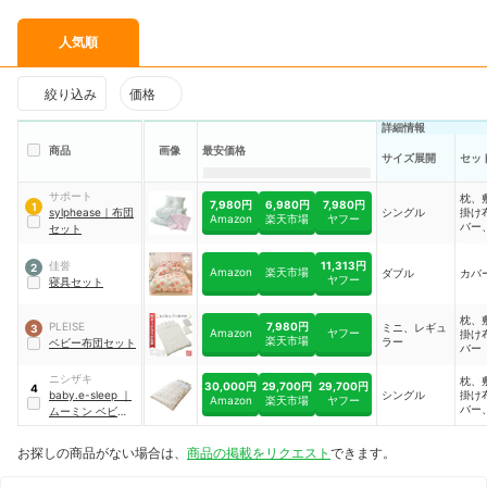
人気順
絞り込み
価格
詳細情報
商品
画像
最安価格
サイズ展開
セッ
サポート
枕、
7,980円
6,980円
7,980円
1
sylphease
｜
布団
シングル
掛け
Amazon
楽天市場
ヤフー
バー
セット
11,313円
佳誉
2
Amazon
楽天市場
ダブル
カバ
ヤフー
寝具セット
枕、
7,980円
PLEISE
ミニ、レギュ
3
Amazon
ヤフー
掛け
楽天市場
ラー
ベビー布団セット
バー
ニシザキ
枕、
30,000円
29,700円
29,700円
4
baby.e-sleep
｜
シングル
掛け
Amazon
楽天市場
ヤフー
バー
ムーミン ベビーふ
ット
とん9点セット
｜
nsz-008
お探しの商品がない場合は、
商品の掲載をリクエスト
できます。