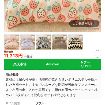
この商品を見る
出典：
store.shopping.yahoo.co.jp
最安価格
11,313円
中価格
ヤフー
楽天市場
Amazon
11,313円
商品概要
素材には耐久性が高く洗濯後の乾きも速いポリエステルを採用
した布団セット。丈夫でスムーズな開閉が可能なファスナーに
より布団の出し入れが容易です。掛け布団カバー・シーツ・枕
カバー2枚がそろう便利なセット構成となります。
サイズ展開
ダブル