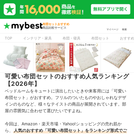
布団セットおすすめ
商品比較サービス
マイページ
検索
TOP
インテリア・家具
布団・寝具
布団セット
おすす
可愛い布団セットのおすすめ人気ランキング
【2026年】
ベッドルームをキュートに演出したいときや来客用には「可愛い
布団セット」がおすすめ。フリルのついたものやおしゃれなデザ
インのものなど、
様々なテイストの商品が展開されています。
部
屋の雰囲気に合わせて選びたいです
よね。
今回は、Amazon・楽天市場・Yahoo!ショッピングの売れ筋か
ら、
人気のおすすめ「可愛い布団セット」をランキング形式でご