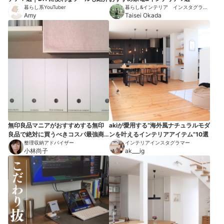
暮らし系YouTuber
暮らし&インテリア インスタグラマ
Amy
ー
Taisei Okada
無印良品マニアがおすすめする無印
akiが愛用する“海外風ナチュラルモダ
良品で絶対に買うべきコスパ最強商
ンを叶えるインテリアアイテム”10選
品７選
整理収納アドバイザー
インテリアインスタグラマー
小林尚子
ak___ig