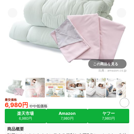
この商品を見る
出典：
amazon.co.jp
最安価格
2+
6,980円
やや低価格
楽天市場
Amazon
ヤフー
6,980円
7,980円
7,980円
商品概要