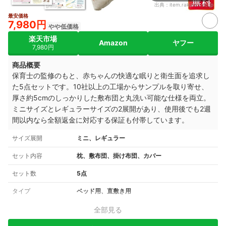
出典：
item.rakuten.co.jp
最安価格
7,980円
やや低価格
楽天市場
Amazon
ヤフー
7,980円
商品概要
保育士の監修のもと、赤ちゃんの快適な眠りと衛生面を追求し
た5点セットです。10社以上の工場からサンプルを取り寄せ、
厚さ約5cmのしっかりした敷布団と丸洗い可能な仕様を両立。
ミニサイズとレギュラーサイズの2展開があり、使用後でも2週
間以内なら全額返金に対応する保証も付帯しています。
サイズ展開
ミニ、レギュラー
セット内容
枕、敷布団、掛け布団、カバー
セット数
5点
タイプ
ベッド用、直敷き用
全部見る