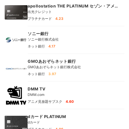
apollostation THE PLATINUM セゾン・アメリ
カン・エキスプレス®・カード
出光クレジット
プラチナカード
4.23
ソニー銀行
ソニー銀行株式会社
ネット銀行
4.17
GMOあおぞらネット銀行
GMOあおぞらネット銀行株式会社
ネット銀行
3.97
DMM TV
DMM.com
アニメ見放題サブスク
4.60
dカード PLATINUM
dカード