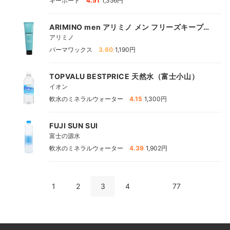
キーボード
4.51
1,356円
ARIMINO men アリミノ メン フリーズキープ
グリース
アリミノ
|
パーマワックス
3.60
1,190円
TOPVALU BESTPRICE 天然水（富士小山）
イオン
|
軟水のミネラルウォーター
4.15
1,300円
FUJI SUN SUI
富士の源水
|
軟水のミネラルウォーター
4.39
1,902円
1
2
3
4
77