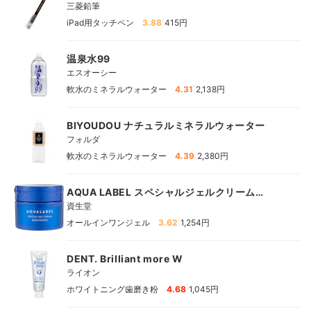
三菱鉛筆
|
iPad用タッチペン
3.88
415円
温泉水99
エスオーシー
|
軟水のミネラルウォーター
4.31
2,138円
BIYOUDOU ナチュラルミネラルウォーター
フォルダ
|
軟水のミネラルウォーター
4.39
2,380円
AQUA LABEL スペシャルジェルクリーム
EX（ブライトニング）
資生堂
|
オールインワンジェル
3.62
1,254円
DENT. Brilliant more W
ライオン
|
ホワイトニング歯磨き粉
4.68
1,045円