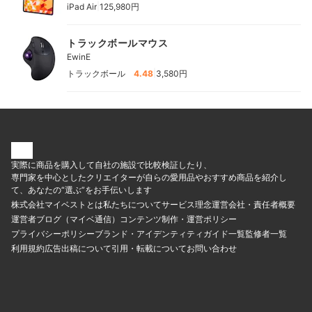
|
iPad Air
125,980円
トラックボールマウス
EwinE
|
トラックボール
4.48
3,580円
実際に商品を購入して自社の施設で比較検証したり、
専門家を中心としたクリエイターが自らの愛用品やおすすめ商品を紹介し
て、あなたの“選ぶ”をお手伝いします
株式会社マイベストとは
私たちについて
サービス理念
運営会社・責任者概要
運営者ブログ（マイベ通信）
コンテンツ制作・運営ポリシー
プライバシーポリシー
ブランド・アイデンティティ
ガイド一覧
監修者一覧
利用規約
広告出稿について
引用・転載について
お問い合わせ