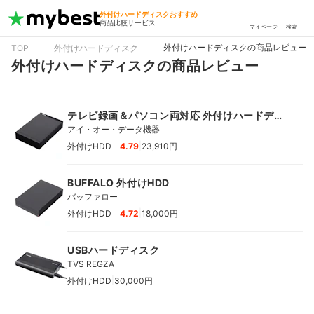
外付けハードディスクおすすめ
商品比較サービス
マイページ
検索
外付けハードディスクの商品レビュー
TOP
外付けハードディスク
外付けハードディスクの商品レビュー
テレビ録画＆パソコン両対応 外付けハードディ
スク
アイ・オー・データ機器
|
外付けHDD
4.79
23,910円
BUFFALO 外付けHDD
バッファロー
|
外付けHDD
4.72
18,000円
USBハードディスク
TVS REGZA
|
外付けHDD
30,000円