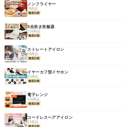
ノンフライヤー
19商品
徹底比較
5合炊き炊飯器
236商品
徹底比較
ストレートアイロン
58商品
徹底比較
イヤーカフ型イヤホン
35商品
徹底比較
電子レンジ
126商品
徹底比較
コードレスヘアアイロン
23商品
徹底比較