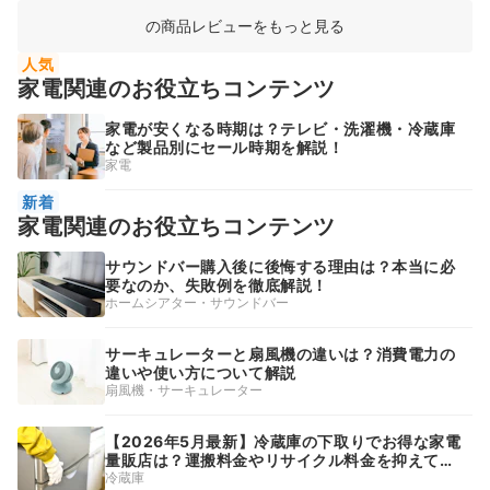
の商品レビューをもっと見る
人気
家電関連のお役立ちコンテンツ
家電が安くなる時期は？テレビ・洗濯機・冷蔵庫
など製品別にセール時期を解説！
家電
新着
家電関連のお役立ちコンテンツ
サウンドバー購入後に後悔する理由は？本当に必
要なのか、失敗例を徹底解説！
ホームシアター・サウンドバー
サーキュレーターと扇風機の違いは？消費電力の
違いや使い方について解説
扇風機・サーキュレーター
【2026年5月最新】冷蔵庫の下取りでお得な家電
量販店は？運搬料金やリサイクル料金を抑えて賢
く処分
冷蔵庫