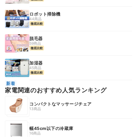
ロボット掃除機
44商品
徹底比較
脱毛器
59商品
徹底比較
加湿器
45商品
徹底比較
新着
家電関連のおすすめ人気ランキング
コンパクトなマッサージチェア
13商品
幅45cm以下の冷蔵庫
16商品