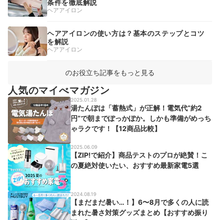
条件を徹底解説
ヘアアイロン
ヘアアイロンの使い方は？基本のステップとコツ
を解説
ヘアアイロン
のお役立ち記事をもっと見る
人気のマイべマガジン
2025.01.28
湯たんぽは「蓄熱式」が正解！電気代“約2
円”で朝までぽっかぽか。しかも準備がめっち
ゃラクです！【12商品比較】
2025.06.09
【ZIP!で紹介】商品テストのプロが絶賛！こ
の夏絶対使いたい、おすすめ最新家電5選
2024.08.19
【まだまだ暑い…！】6〜8月で多くの人に読
まれた暑さ対策グッズまとめ【おすすめ振り