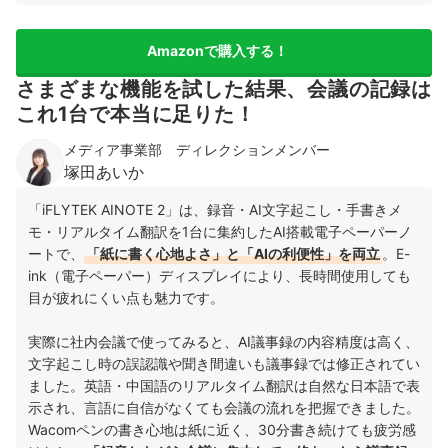
Amazonで購入する！
さまざまな機能を試した結果、会議の記録は
これ1台で本当に足りた！
メディア事業部 ディレクションメンバー
塚田あいか
「iFLYTEK AINOTE 2」は、録音・AI文字起こし・手書きメ
モ・リアルタイム翻訳を1台に集約したAI搭載電子ペーパーノ
ートで、
「紙に書く心地よさ」と「AIの利便性」を両立
。E-
ink（電子ペーパー）ディスプレイにより、長時間使用しても
目が疲れにくい点も魅力です。
実際に社内会議で使ってみると、AI議事録の内容精度は高く、
文字起こし時の誤認識や聞き間違いも議事録では修正されてい
ました。英語・中国語のリアルタイム翻訳は自然な日本語で表
示され、言語に自信がなくても会議の流れを把握できました。
Wacomペンの書き心地は紙に近く、30分書き続けても疲労感