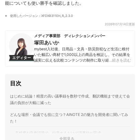
能についても使い勝手を確認しました。
使用したバージョン：XFDXB311EH_R_2.3.0
2026年07月14日更新
メディア事業部 ディレクションメンバー
塚田あいか
mybest入社後、日用品・文具・防災防犯など生活に根付
いた幅広い商材で1,000以上の商品を検証し、その結果を
エディター
誠実に伝える比較コンテンツの制作に取り組んだ。現在
…続きを読む
はレビューコンテンツのディレクターとして企画・編集
などを担当。商品選びで後悔してほしくないという思い
から、「読者が安心して購入判断のできる、根拠ある情
目次
報を届ける」をモットーに、日々制作に臨んでいる。
塚田あいかのプロフィール
はじめに結論！精度の高い議事録を数秒で作成、翻訳機能まで使えて会
議の負担が大幅に減った
どんな場所・会議でも役に立つ？AINOTE 2の魅力を開発者に聞いてみ
た！
高精度AI音声認識で、録音するだけで議事録が完成
全部見る