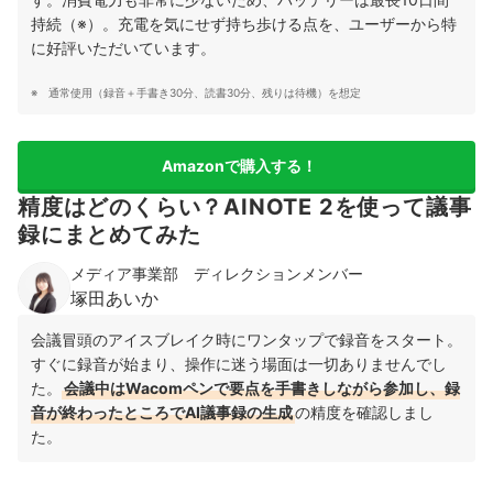
持続（※）。充電を気にせず持ち歩ける点を、ユーザーから特
に好評いただいています。
通常使用（録音＋手書き30分、読書30分、残りは待機）を想定
Amazonで購入する！
精度はどのくらい？AINOTE 2を使って議事
録にまとめてみた
メディア事業部 ディレクションメンバー
塚田あいか
会議冒頭のアイスブレイク時にワンタップで録音をスタート。
すぐに録音が始まり、操作に迷う場面は一切ありませんでし
た。
会議中はWacomペンで要点を手書きしながら参加し、録
音が終わったところでAI議事録の生成
の精度を確認しまし
た。