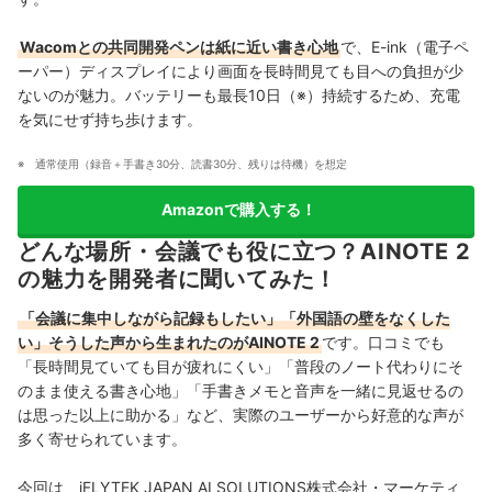
Wacomとの共同開発ペンは紙に近い書き心地
で、E-ink（電子ペ
ーパー）ディスプレイにより画面を長時間見ても目への負担が少
ないのが魅力。バッテリーも最長10日（※）持続するため、充電
を気にせず持ち歩けます。
通常使用（録音＋手書き30分、読書30分、残りは待機）を想定
Amazonで購入する！
どんな場所・会議でも役に立つ？AINOTE 2
の魅力を開発者に聞いてみた！
「会議に集中しながら記録もしたい」「外国語の壁をなくした
い」そうした声から生まれたのがAINOTE 2
です。口コミでも
「長時間見ていても目が疲れにくい」「普段のノート代わりにそ
のまま使える書き心地」「手書きメモと音声を一緒に見返せるの
は思った以上に助かる」など、実際のユーザーから好意的な声が
多く寄せられています。
今回は、iFLYTEK JAPAN AI SOLUTIONS株式会社・マーケティ