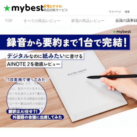
家電おすすめ
商品比較サービス
マイページ
検索
会議の議事録、
TOP
すべての商品レビュー
家電の商品レビュー