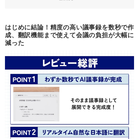
14言語の双方向リアルタイム翻訳で、外国語の壁をなくす
Wacomと共同開発したペンで、紙に近い書き心地を実現
はじめに結論！精度の高い議事録を数秒で作
E-ink（電子ペーパー）採用で、目に優しくバッテリーは最長10日
成、翻訳機能まで使えて会議の負担が大幅に
（※）
減った
精度はどのくらい？AINOTE 2を使って議事録にまとめてみた
AI議事録の生成結果がこちら！
さらに専用アプリでメモと議事録を同期できる
外国語の会議、リアルタイム翻訳だけで乗り切れる？英語・中国語の会
議で実際に試してみた
リアルタイム翻訳の様子がこちら！
さまざまな機能を試した結果、会議の記録はこれ1台で本当に足りた！
AINOTE 2をチェックしよう！