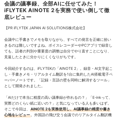
会議の議事録、全部AIに任せてみた！
iFLYTEK AINOTE 2を実務で使い倒して徹
底レビュー
【PR iFLYTEK JAPAN AI SOLUTIONS株式会社】
会議中に手書きでメモを取りながら、すべての発言を正確に拾い
きるのは難しいですよね。ボイスレコーダーやPCアプリで録音し
ても、話者の判別や重要度の調整は自分でやり直すことになり、
見返したときに分かりにくくなりがちです。
今回紹介するのは、iFLYTEKの「AINOTE 2」。録音・AI文字起こ
し・手書きメモ・リアルタイム翻訳を1台に集約したAI搭載電子ペ
ーパーノートです。「記録・言語の壁を同時に解消するツール」
として開発されました。
「AIだけで本当に精度の高い議事録が作れるの？」「E-inkって、
実際どのくらい紙に近いの？」と気になっている人も多いはず。
そこで今回は、
AINOTE 2を実務使用し、AI議事録の精度や書き
心地をレビュー
。外国語の飛び交う会議でのリアルタイム翻訳機