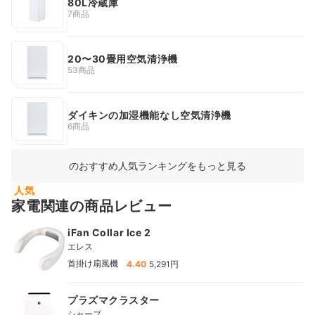
80L冷蔵庫
7商品
20〜30畳用空気清浄機
53商品
ダイキンの加湿機能なし空気清浄機
6商品
のおすすめ人気ランキングをもっと見る
人気
家電関連の商品レビュー
iFan Collar Ice 2
エレス
|
首掛け扇風機
4.40
5,291円
プラズマクラスター
シャープ