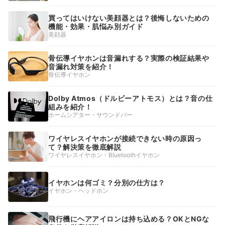
買ってはいけない美顔器とは？後悔しないための
機能・効果・肌悩み別ガイド
美顔器
骨伝導イヤホンは音漏れする？実際の検証結果や
音漏れ対策を紹介！
骨伝導イヤホン
Dolby Atmos（ドルビーアトモス）とは？音の仕
組みを紹介！
ホームシアター・サウンドバー
ワイヤレスイヤホンが接続できない時の原因っ
て？解決策を徹底解説
ワイヤレスイヤホン・Bluetoothイヤホン
イヤホンは何ゴミ？分別の仕方は？
イヤホン・ヘッドホン
飛行機にヘアアイロンは持ち込める？OKとNGな