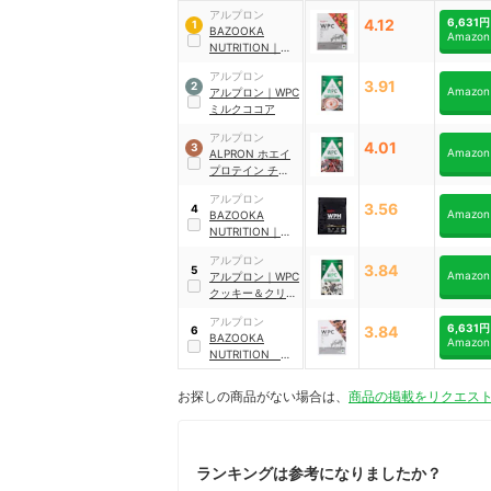
アルプロン
4.12
6,631円
1
BAZOOKA
Amazon
NUTRITION
｜
WPC（ホエイプロ
アルプロン
テイン）
3.91
2
Amazon
アルプロン
｜
WPC
ミルクココア
アルプロン
4.01
3
Amazon
ALPRON ホエイ
プロテイン チョコ
レート
アルプロン
3.56
4
Amazon
BAZOOKA
NUTRITION
｜
WPH（ホエイペプ
アルプロン
チド）
3.84
5
Amazon
アルプロン
｜
WPC
クッキー＆クリー
ム
アルプロン
6,631円
3.84
6
BAZOOKA
Amazon
NUTRITION ホ
エイプロテイン
お探しの商品がない場合は、
商品の掲載をリクエス
ランキングは参考になりましたか？