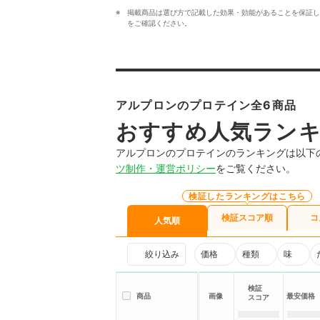
掲載商品は選び方で記載した効果・効能があることを保証し
をご確認ください。
アルプロンのプロテイン全6商品
おすすめ人気ラン
アルプロンのプロテインのランキングは以下
ツ制作・運営ポリシー
をご覧ください。
検証したランキングはこちら
検証スコア順
コ
人気順
絞り込み
価格
種類
味
検証
商品
画像
最安価格
スコア