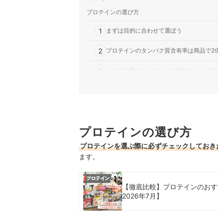
プロテインの選び方
1
まずは目的に合わせて選ぼう
2
プロテインのタンパク質含有率は商品で2
3
コスパで選ぶならタンパク質1gあたりの
4
ダマになりにくく、粉っぽさが少ないもの
アルプロンのプロテイン全6商品おすすめ人気ラ
プロテインの選び方
売れ筋の人気アルプロンのプロテイン全6商品を
プロテインを選ぶ際に必ずチェックしておき
アルプロンのプロテインの売れ筋ランキングもチ
ます。
【徹底比較】プロテインのおす
2026年7月】