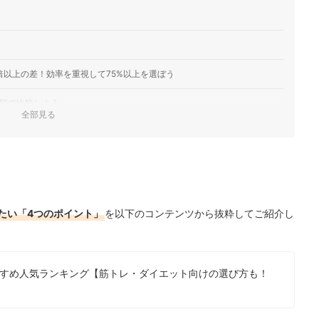
倍以上の差！効率を重視して75%以上を選ぼう
金額で比較しよう
全部見る
を選ぼう
ンキング
徹底比較！
たい「4つのポイント」
を以下のコンテンツから抜粋してご紹介し
ェック！
すめ人気ランキング【筋トレ・ダイエット向けの選び方も！