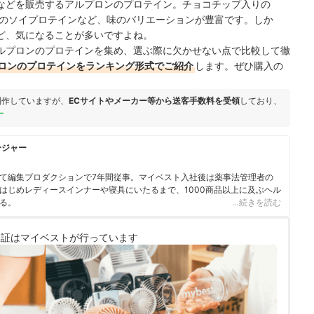
などを販売するアルプロンのプロテイン。チョコチップ入りの
味のソイプロテインなど、味のバリエーションが豊富です。しか
ど、気になることが多いですよね。
ルプロンのプロテインを集め、選ぶ際に欠かせない点で比較して徹
ロンのプロテインをランキング形式でご紹介
します。ぜひ購入の
制作していますが、
ECサイトやメーカー等から送客手数料を受領
しており、
ー
ージャー
て編集プロダクションで7年間従事。マイベスト入社後は薬事法管理者の
はじめレディースインナーや寝具にいたるまで、1000商品以上に及ぶヘル
る。
…続きを読む
検証は
マイベストが行っています