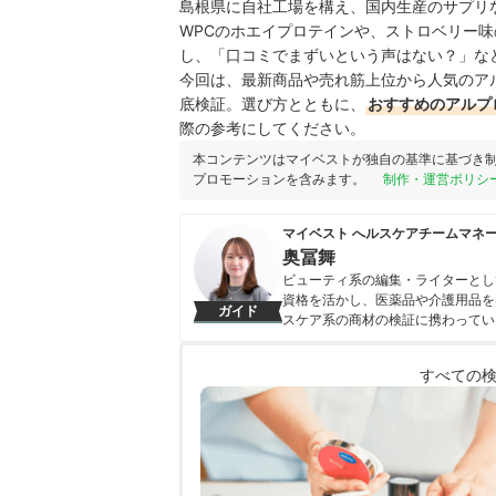
島根県に自社工場を構え、国内生産のサプリ
WPCのホエイプロテインや、ストロベリー
し、「口コミでまずいという声はない？」な
今回は、最新商品や売れ筋上位から人気のア
底検証。選び方とともに、
おすすめのアルプ
際の参考にしてください。
本コンテンツはマイベストが独自の基準に基づき
プロモーションを含みます。
制作・運営ポリシ
マイベスト へルスケアチームマネ
奥冨舞
ビューティ系の編集・ライターとし
資格を活かし、医薬品や介護用品を
ガイド
スケア系の商材の検証に携わってい
奥冨舞のプロフィール
すべての