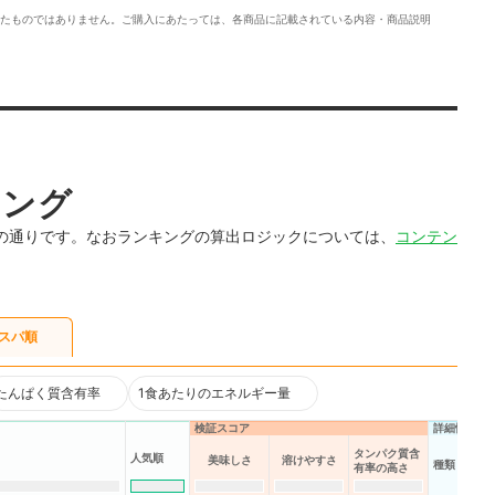
たものではありません。ご購入にあたっては、各商品に記載されている内容・商品説明
キング
の通りです。なおランキングの算出ロジックについては、
コンテン
スパ順
たんぱく質含有率
1食あたりのエネルギー量
検証スコア
詳細情報
タンパク質含
人気順
美味しさ
溶けやすさ
種類
有率の高さ