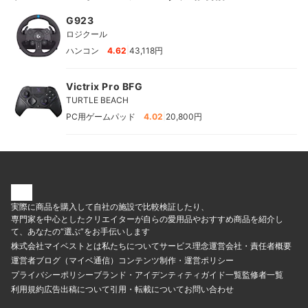
G923
ロジクール
|
ハンコン
4.62
43,118円
Victrix Pro BFG
TURTLE BEACH
|
PC用ゲームパッド
4.02
20,800円
実際に商品を購入して自社の施設で比較検証したり、
専門家を中心としたクリエイターが自らの愛用品やおすすめ商品を紹介し
て、あなたの“選ぶ”をお手伝いします
株式会社マイベストとは
私たちについて
サービス理念
運営会社・責任者概要
運営者ブログ（マイベ通信）
コンテンツ制作・運営ポリシー
プライバシーポリシー
ブランド・アイデンティティ
ガイド一覧
監修者一覧
利用規約
広告出稿について
引用・転載について
お問い合わせ