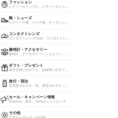
ファッション
レディーストップス、レディースジャケ
ット・アウター、レディースボトムス
靴・シューズ
レディース靴、メンズ靴、キッズシュー
ズ・子供靴
コンタクトレンズ
コンタクトレンズ1day、コンタクトレン
ズ1week、コンタクトレンズ2week
腕時計・アクセサリー
腕時計、アクセサリー・ジュエリー、ワ
インディングマシーン
ギフト・プレゼント
誕生日祝いのギフト、結婚祝いのギフ
ト、仕事のギフト
旅行・宿泊
北海道のホテル・宿、東北のホテル・
宿、関東のホテル・宿
セール・キャンペーン情報
Amazon、楽天、Yahoo!ショッピング
その他
アダルトグッズ、その他