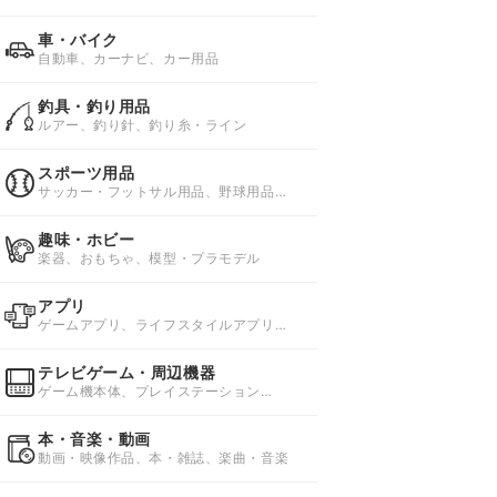
話、docomo携帯電話
車・バイク
自動車、カーナビ、カー用品
釣具・釣り用品
ルアー、釣り針、釣り糸・ライン
スポーツ用品
サッカー・フットサル用品、野球用品、
ソフトボール用品
趣味・ホビー
楽器、おもちゃ、模型・プラモデル
アプリ
ゲームアプリ、ライフスタイルアプリ、
ビジネスアプリ
テレビゲーム・周辺機器
ゲーム機本体、プレイステーション
4(PS4)ソフト、プレイステーション
3(PS3)ソフト
本・音楽・動画
動画・映像作品、本・雑誌、楽曲・音楽