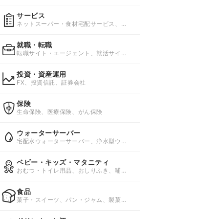
毛サロン
サービス
ネットスーパー・食材宅配サービス、資
格スクール、レンタル・リース
就職・転職
転職サイト・エージェント、就活サイ
ト・エージェント、バイト求人
投資・資産運用
FX、投資信託、証券会社
保険
生命保険、医療保険、がん保険
ウォーターサーバー
宅配水ウォーターサーバー、浄水型ウォ
ーターサーバー、ペットボトルウォータ
ーサーバー
ベビー・キッズ・マタニティ
おむつ・トイレ用品、おしりふき、哺乳
びん・授乳用品
食品
菓子・スイーツ、パン・ジャム、製菓・
製パン材料