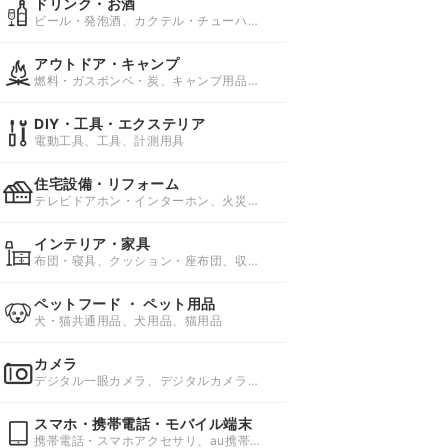
ドリンク・お酒
ビール・発泡酒、カクテル・チューハイ
(サワー)、ワイン
アウトドア・キャンプ
燃料・ガスボンベ・炭、キャンプ用品、
キャンプ用ベッド・コット
DIY・工具・エクステリア
電動工具、工具、計測用具
住宅設備・リフォーム
テレビドアホン・インターホン、火災警
報器、ガスコンロ
インテリア・家具
布団・寝具、クッション・座布団、収納
家具・収納用品
ペットフード ・ ペット用品
犬・猫共通用品、犬用品、猫用品
カメラ
デジタル一眼カメラ、デジタルカメラ、
天体望遠鏡
スマホ・携帯電話・モバイル端末
携帯電話・スマホアクセサリ、au携帯電