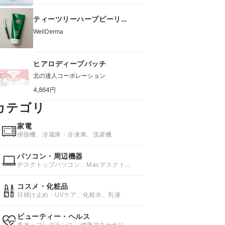
ティーツリーハーブピーリン
グパック
WellDerma
ヒアロディープパッチ
北の達人コーポレーション
4,864円
カテゴリ
家電
掃除機、冷蔵庫・冷凍庫、洗濯機
パソコン・周辺機器
デスクトップパソコン、Macデスクトッ
プ、ノートパソコン
コスメ・化粧品
日焼け止め・UVケア、化粧水、乳液
ビューティー・ヘルス
香水・フレグランス、健康アクセサリ