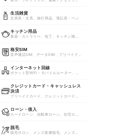
ー、健康グッズ
生活雑貨
文房具・文具、旅行用品、筆記具・ペン
キッチン用品
食器・カトラリー、包丁、キッチン雑
貨・消耗品
格安SIM
音声通話SIM、データSIM、プリペイド
SIM
インターネット回線
ポケット型WiFi・モバイルルーター、ホ
ームルーター、国内レンタルWi-Fi
クレジットカード・キャッシュレス
決済
プリペイドカード、クレジットカード、
スマホ決済
ローン・借入
カードローン、自動車ローン、住宅ロー
ン
脱毛
脱毛サロン、メンズ医療脱毛、メンズ脱