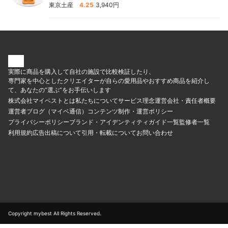
|
東京土産
4.25
3,940円
実際に商品を購入して自社の施設で比較検証したり、
専門家を中心としたクリエイターが自らの愛用品やおすすめ商品を紹介し
て、あなたの“選ぶ”をお手伝いします
株式会社マイベストとは
私たちについて
サービス理念
運営会社・責任者概要
運営者ブログ（マイベ通信）
コンテンツ制作・運営ポリシー
プライバシーポリシー
ブランド・アイデンティティ
ガイド一覧
監修者一覧
利用規約
広告出稿について
引用・転載について
お問い合わせ
Copyright mybest All Rights Reserved.