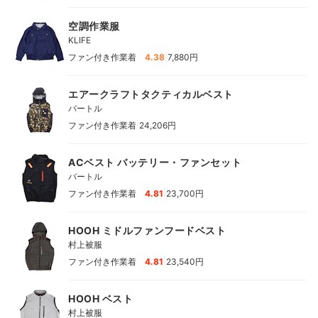
空調作業服
KLIFE
|
ファン付き作業着
4.38
7,880円
エアークラフトタクティカルベスト
バートル
|
ファン付き作業着
24,206円
ACベスト バッテリー・ファンセット
バートル
|
ファン付き作業着
4.81
23,700円
HOOH ミドルファンフードベスト
村上被服
|
ファン付き作業着
4.81
23,540円
HOOH ベスト
村上被服