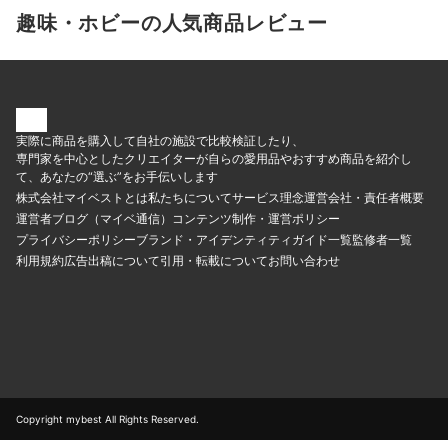
趣味・ホビーの人気商品レビュー
実際に商品を購入して自社の施設で比較検証したり、
専門家を中心としたクリエイターが自らの愛用品やおすすめ商品を紹介し
て、あなたの“選ぶ”をお手伝いします
株式会社マイベストとは
私たちについて
サービス理念
運営会社・責任者概要
運営者ブログ（マイベ通信）
コンテンツ制作・運営ポリシー
プライバシーポリシー
ブランド・アイデンティティ
ガイド一覧
監修者一覧
利用規約
広告出稿について
引用・転載について
お問い合わせ
Copyright mybest All Rights Reserved.