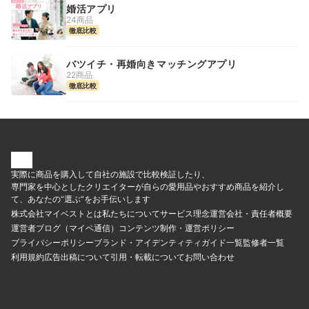
婚活アプリ
24商品
徹底比較
バツイチ・再婚向きマッチングアプリ
22商品
徹底比較
実際に商品を購入して自社の施設で比較検証したり、
専門家を中心としたクリエイターが自らの愛用品やおすすめ商品を紹介し
て、あなたの“選ぶ”をお手伝いします
株式会社マイベストとは
私たちについて
サービス理念
運営会社・責任者概要
運営者ブログ（マイベ通信）
コンテンツ制作・運営ポリシー
プライバシーポリシー
ブランド・アイデンティティ
ガイド一覧
監修者一覧
利用規約
広告出稿について
引用・転載について
お問い合わせ