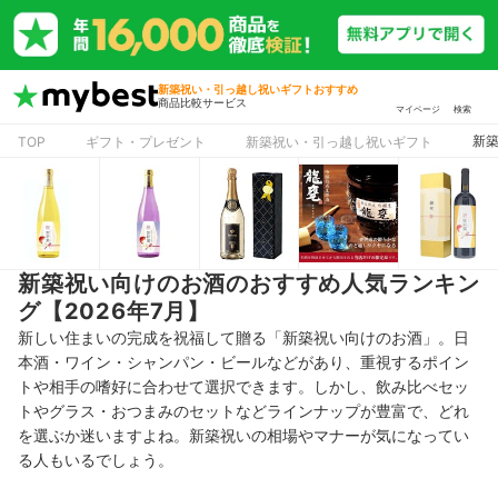
新築祝い・引っ越し祝いギフトおすすめ
商品比較サービス
マイページ
検索
新築
TOP
ギフト・プレゼント
新築祝い・引っ越し祝いギフト
新築祝い向けのお酒のおすすめ人気ランキン
グ【2026年7月】
新しい住まいの完成を祝福して贈る「新築祝い向けのお酒」。日
本酒・ワイン・シャンパン・ビールなどがあり、重視するポイン
トや相手の嗜好に合わせて選択できます。しかし、飲み比べセッ
トやグラス・おつまみのセットなどラインナップが豊富で、どれ
を選ぶか迷いますよね。新築祝いの相場やマナーが気になってい
る人もいるでしょう。