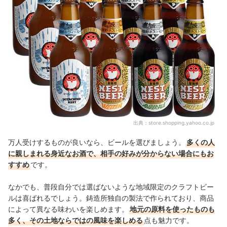
出典：
store.shopping.yahoo.co.jp
万人受けするものが良いなら、ビールを選びましょう。
多くの人
に親しまれる身近なお酒で、相手の好みが分からない場合にもお
すすめ
です。
なかでも、普段自分では選ばないような地域限定のクラフトビー
ルは喜ばれるでしょう。鋳造所独自の製法で作られており、商品
によって異なる味わいを楽しめます。
地元の原料を使ったものも
多く、その土地ならではの風味を楽しめる
点も魅力です。