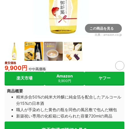
この商品を見る
出典：
amazon.co.jp
最安価格
9,900円
やや高価格
Amazon
楽天市場
ヤフー
9,900円
商品概要
精米歩合50%の純米大吟醸に純金箔を配合したアルコール
分15%の日本酒
職人が手染めした黄色の瓶を同色の風呂敷で包んだ梱包
新築祝い専用の化粧箱に収められた容量720mlの商品