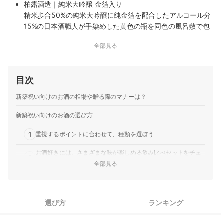
柏露酒造｜純米大吟醸 金箔入り
精米歩合50%の純米大吟醸に純金箔を配合したアルコール分
15%の日本酒職人が手染めした黄色の瓶を同色の風呂敷で包
んだ梱包新築祝い専用の化粧箱に収められた容量720mlの商
全部見る
品
柏露酒造｜酒粕焼酎 金箔入り
新潟県産純米大吟醸酒粕100パーセントを原料とした単式蒸
目次
留の本格焼酎純金箔を配合した酒質と職人の手染めによるカ
ラー瓶風呂敷、専用化粧箱、熨斗を同梱したギフト仕様
新築祝い向けのお酒の相場や贈る際のマナーは？
マルカイコーポレーション｜フェリスタス スパークリングワ
イン
新築祝い向けのお酒の選び方
特別なひとときに飲みたいスパークリングワインがこちら。
1
グラスに注ぐと、24カラットの純金箔が華やかに舞います。
重視するポイントに合わせて、種類を選ぼう
フレッシュでクリアな味わいも魅力、初心者からお酒好きの
お酒好きには、さまざまな味が楽しめる飲み比べセットをチェ
人まで幅広く楽しめるでしょう。
2
ック
全部見る
幻の酒｜吟醸 龍甕
吟醸生原酒を低温でじっくりと時間をかけて、熟成させた限
一緒に楽しめるアイテムも贈りたいなら、グラス・おつまみの
3
セットも候補に
定の甕酒。滑らかでスルリと喉を通りとても飲みやすく、生
酒としては奇跡的な味わいのお酒。食べ物との相性もよく、
選び方
ランキング
4
より想いを込めたいなら、化粧箱入り・名入れ商品も検討
皆でワイワイ集まるとき、夫婦でゆっくり飲みたいときな