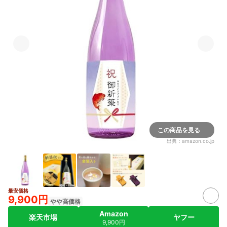
この商品を見る
出典：
amazon.co.jp
最安価格
9,900円
やや高価格
Amazon
楽天市場
ヤフー
9,900円