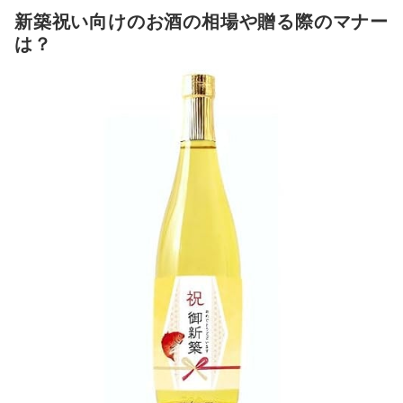
ど、さまざまなシチュエーションで楽…
新築祝い向けのお酒全42商品おすすめ人気ランキング
新築祝い向けのお酒の相場や贈る際のマナー
越乃幻の酒｜国産赤ワイン
新築祝い用の熨斗と黄色の風呂敷を施した専用パッケージ日
は？
新築祝い向けのお酒の売れ筋ランキングもチェック！
本国内で生産された内容量750mlの赤ワインアルコール度数
11％のフルボトルサイズの商品
他 34 商品