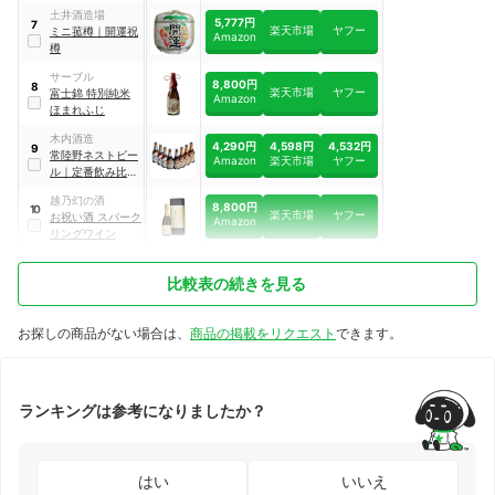
土井酒造場
5,777円
7
楽天市場
ヤフー
ミニ菰樽
｜
開運祝
Amazon
樽
サーブル
8,800円
8
楽天市場
ヤフー
富士錦 特別純米
Amazon
ほまれふじ
木内酒造
4,290円
4,598円
4,532円
9
常陸野ネストビー
Amazon
楽天市場
ヤフー
ル
｜
定番飲み比べ
セット
｜
HNB-33
越乃幻の酒
8,800円
10
楽天市場
ヤフー
お祝い酒 スパーク
Amazon
リングワイン
比較表の続きを見る
お探しの商品がない場合は、
商品の掲載をリクエスト
できます。
ランキングは参考になりましたか？
はい
いいえ