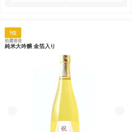
1位
柏露酒造
純米大吟醸 金箔入り