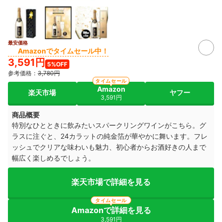
最安価格
Amazonでタイムセール中！
3,591円
5%OFF
参考価格：
3,780円
タイムセール
Amazon
楽天市場
ヤフー
3,591円
商品概要
特別なひとときに飲みたいスパークリングワインがこちら。グ
ラスに注ぐと、24カラットの純金箔が華やかに舞います。フレ
ッシュでクリアな味わいも魅力、初心者からお酒好きの人まで
幅広く楽しめるでしょう。
楽天市場で詳細を見る
タイムセール
Amazonで詳細を見る
3,591円