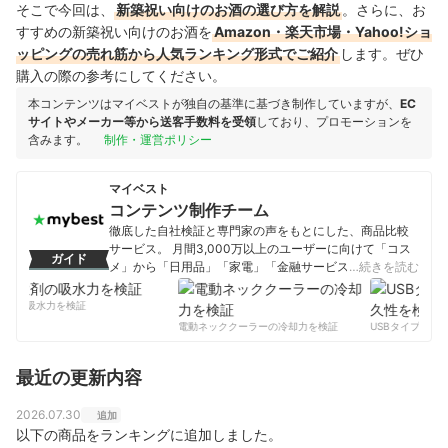
そこで今回は、
新築祝い向けのお酒の選び方を解説
。さらに、お
すすめの新築祝い向けのお酒を
Amazon・楽天市場・Yahoo!ショ
ッピングの売れ筋から人気ランキング形式でご紹介
します。ぜひ
購入の際の参考にしてください。
本コンテンツはマイベストが独自の基準に基づき制作していますが、
EC
サイトやメーカー等から送客手数料を受領
しており、プロモーションを
含みます。
制作・運営ポリシー
マイベスト
コンテンツ制作チーム
徹底した自社検証と専門家の声をもとにした、商品比較
サービス。 月間3,000万以上のユーザーに向けて「コス
ガイド
メ」から「日用品」「家電」「金融サービス」まで、ベ
…続きを読む
ストな商品を選んでもらうために、毎日コンテンツを制
作中。
剤の吸水力を検証
コンテンツ制作チームのプロフィール
電動ネッククーラーの冷却力を検証
USBタイプCケー
最近の更新内容
2026.07.30
追加
以下の商品をランキングに追加しました。