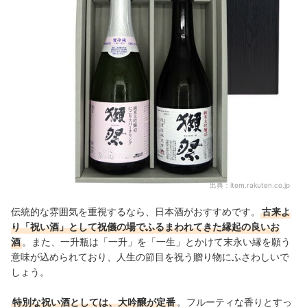
出典：
item.rakuten.co.jp
伝統的な雰囲気を重視するなら、日本酒がおすすめです。
古来よ
り「祝い酒」として祝儀の場でふるまわれてきた縁起の良いお
酒
。また、一升瓶は「一升」を「一生」とかけて末永い縁を願う
意味が込められており、人生の節目を祝う贈り物にふさわしいで
しょう。
特別な祝い酒としては、大吟醸が定番
。フルーティな香りとすっ