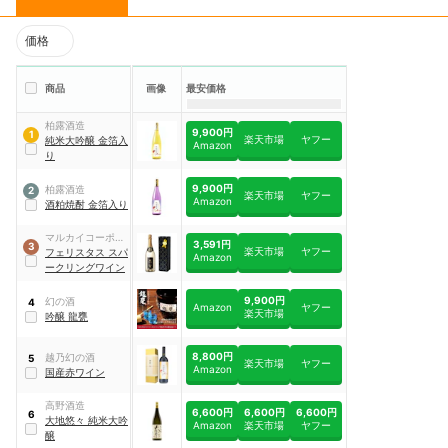
価格
商品
画像
最安価格
柏露酒造
9,900円
1
楽天市場
ヤフー
純米大吟醸 金箔入
Amazon
り
9,900円
柏露酒造
2
楽天市場
ヤフー
Amazon
酒粕焼酎 金箔入り
マルカイコーポレ
3,591円
3
楽天市場
ヤフー
ーション
フェリスタス スパ
Amazon
ークリングワイン
9,900円
幻の酒
4
Amazon
ヤフー
楽天市場
吟醸 龍甕
8,800円
越乃幻の酒
5
楽天市場
ヤフー
Amazon
国産赤ワイン
高野酒造
6,600円
6,600円
6,600円
6
大地悠々 純米大吟
Amazon
楽天市場
ヤフー
醸