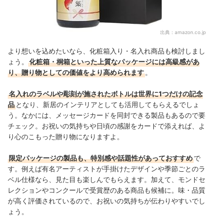
出典：
amazon.co.jp
より想いを込めたいなら、化粧箱入り・名入れ商品も検討しまし
ょう。
化粧箱・桐箱といった上質なパッケージには高級感があ
り、贈り物としての価値をより高められます
。
名入れのラベルや彫刻が施されたボトルは世界に1つだけの記念
品
となり、新居のインテリアとしても活用してもらえるでしょ
う。なかには、メッセージカードを同封できる製品もあるので要
チェック。お祝いの気持ちや日頃の感謝をカードで添えれば、よ
り心のこもった贈り物になりますよ。
限定パッケージの製品も、特別感や話題性があっておすすめ
で
す。例えば有名アーティストが手掛けたデザインや季節ごとのラ
ベル仕様なら、見た目も楽しんでもらえます。加えて、モンドセ
レクションやコンクールで受賞歴のある商品も候補に。味・品質
が高く評価されているので、お祝いの気持ちが伝わりやすいでし
ょう。