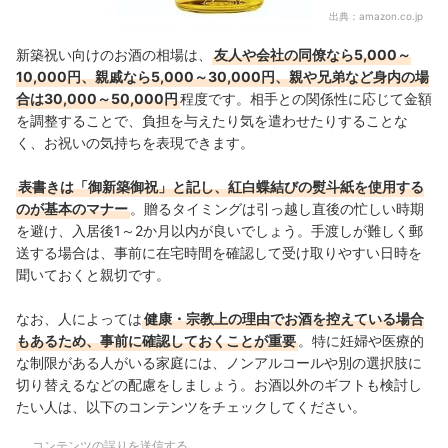
出典：
amazon.co.jp
新築祝い向けのお酒の相場は、
友人や会社の同僚なら5,000～
10,000円、親戚なら5,000～30,000円、親や兄弟など身内の場
合は30,000～50,000円
程度です。相手との関係性に応じて金額
を調整することで、負担を与えたり気を遣わせたりすることな
く、お祝いの気持ちを表現できます。
表書きは「御新築御祝」と記し、紅白蝶結びの熨斗紙を使用する
のが基本のマナー
。贈るタイミングは引っ越し直後の忙しい時期
を避け、入居後1～2か月以内が良いでしょう。手渡しが難しく郵
送する場合は、事前に在宅時間を確認して受け取りやすい日時を
聞いておくと親切です。
なお、人によっては
健康・宗教上の理由でお酒を控えている場合
もあるため、事前に確認しておくことが重要
。特に妊婦や医療的
な制限がある人がいる家庭には、ノンアルコールや別の選択肢に
切り替えるなどの配慮をしましょう。お酒以外のギフトも検討し
たい人は、以下のコンテンツをチェックしてください。
コンテンツの誤りを送信する