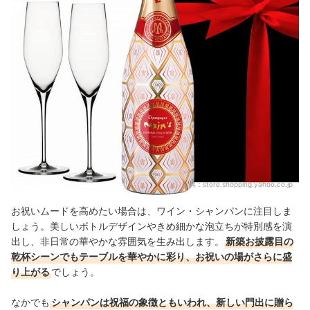
出典：
store.shopping.yahoo.co.jp
お祝いムードを高めたい場合は、ワイン・シャンパンに注目しま
しょう。美しいボトルデザインやきめ細かな泡立ちが特別感を演
出し、非日常の華やかな雰囲気を生み出します。
新築お披露目の
乾杯シーンでもテーブルを華やかに彩り、お祝いの場がさらに盛
り上がる
でしょう。
なかでも
シャンパンは祝福の象徴ともいわれ、新しい門出に贈ら