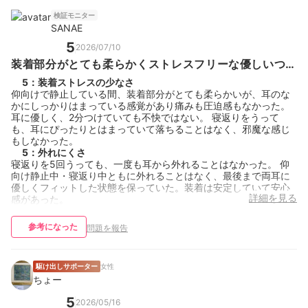
検証モニター
SANAE
5
2026/07/10
装着部分がとても柔らかくストレスフリーな優しいつけ
心地
5
：
装着ストレスの少なさ
仰向けで静止している間、装着部分がとても柔らかいが、耳のな
かにしっかりはまっている感覚があり痛みも圧迫感もなかった。
耳に優しく、2分つけていても不快ではない。 寝返りをうって
も、耳にぴったりとはまっていて落ちることはなく、邪魔な感じ
もしなかった。
5
：
外れにくさ
寝返りを5回うっても、一度も耳から外れることはなかった。 仰
向け静止中・寝返り中ともに外れることはなく、最後まで両耳に
優しくフィットした状態を保っていた。装着は安定していて安心
詳細を見る
感があった。
参考になった
問題を報告
駆け出しサポーター
女性
ちょー
5
2026/05/16