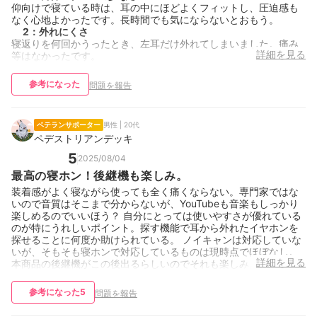
仰向けで寝ている時は、耳の中にほどよくフィットし、圧迫感も
なく心地よかったです。長時間でも気にならないとおもう。
2
：
外れにくさ
寝返りを何回かうったとき、左耳だけ外れてしまいました。痛み
詳細を見る
等はなかったです。
参考になった
問題を報告
ベテランサポーター
男性 | 20代
ペデストリアンデッキ
5
2025/08/04
最高の寝ホン！後継機も楽しみ。
装着感がよく寝ながら使っても全く痛くならない。専門家ではな
いので音質はそこまで分からないが、YouTubeも音楽もしっかり
楽しめるのでいいほう？ 自分にとっては使いやすさが優れている
のが特にうれしいポイント。探す機能で耳から外れたイヤホンを
探せることに何度か助けられている。 ノイキャンは対応していな
いが、そもそも寝ホンで対応しているものは現時点でほぼなし。
詳細を見る
本商品の後継機がこの後出るらしいのでそれも楽しみ。
参考になった
5
問題を報告