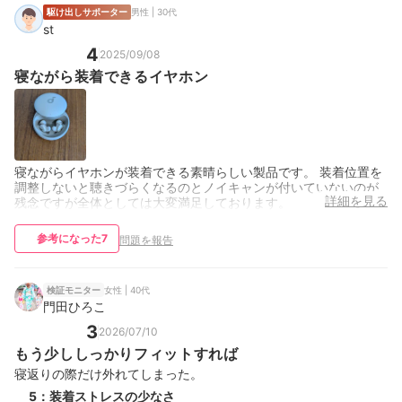
駆け出しサポーター
男性 | 30代
st
4
2025/09/08
寝ながら装着できるイヤホン
寝ながらイヤホンが装着できる素晴らしい製品です。 装着位置を
調整しないと聴きづらくなるのとノイキャンが付いていないのが
詳細を見る
残念ですが全体としては大変満足しております。
参考になった
7
問題を報告
女性 | 40代
検証モニター
門田ひろこ
3
2026/07/10
もう少ししっかりフィットすれば
寝返りの際だけ外れてしまった。
5
：
装着ストレスの少なさ