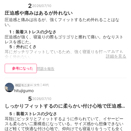
2
2026/07/10
圧迫感や痛みはあるが外れない
圧迫感と痛みは出るが、強くフィットするため外れることはな
い。
1
：
装着ストレスの少なさ
圧迫感が強く、寝返りの際もゴリゴリと擦れて痛い。かなりスト
レスを感じた。
5
：
外れにくさ
耳にガッチリフィットしているため、強く寝返りを打ってみても
詳細を見る
全く外れない。
参考になった
問題を報告
女性 | 40代
検証モニター
hitujigumo
5
2026/07/10
しっかりフィットするのに柔らかい付け心地で圧迫感ゼ
ロ
5
：
装着ストレスの少なさ
耳殻にピッタリとフィットするように作られていて、イヤーピー
スも柔らかい二重構造になっている。サイズ感から想像できない
ほど軽くて快適な付け心地で、仰向けでも寝返りをうっても全く