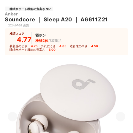
睡眠サポート機能の豊富さ No.1
Anker
Soundcore
｜
Sleep A20
｜
A6611Z21
2024/07/09 発売
検証スコア
寝ホン
4.77
検証2位
/30商品
装着感のよさ
4.75
｜
外れにくさ
4.85
｜
遮音性の高さ
4.58
｜
睡眠サポート機能の豊富さ
5.00