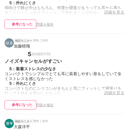
5
：
外れにくさ
仰向けで静止中はもちろん、何度か寝返りをうっても耳から落ち
詳細を見る
ることなくしっかりフィットして外れることはなかったです。
参考になった
問題を報告
男性 | 20代
検証モニター
加藤晴飛
5
2026/07/10
ノイズキャンセルがすごい
5
：
装着ストレスの少なさ
コンパクトでシンプルでとても耳に装着しやすい形をしていて全
くストレスを感じなかった
5
：
外れにくさ
コンパクトなのにシリコンがきちんと耳にフィットして寝返りを
詳細を見る
打っても外れる気がしなかった
参考になった
問題を報告
男性 | 30代
検証モニター
大森洋平