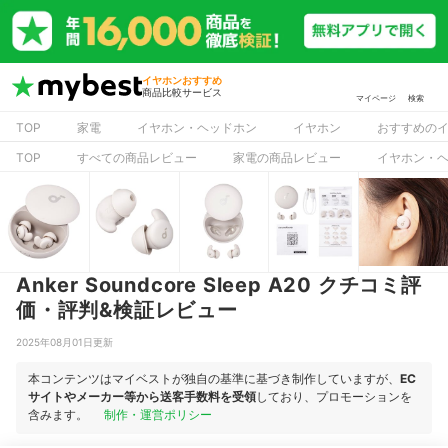
イヤホンおすすめ
商品比較サービス
マイページ
検索
TOP
家電
イヤホン・ヘッドホン
イヤホン
おすすめの
TOP
すべての商品レビュー
家電の商品レビュー
イヤホン・
Anker Soundcore Sleep A20 クチコミ評
価・評判&検証レビュー
2025年08月01日更新
本コンテンツはマイベストが独自の基準に基づき制作していますが、
EC
サイトやメーカー等から送客手数料を受領
しており、プロモーションを
含みます。
制作・運営ポリシー