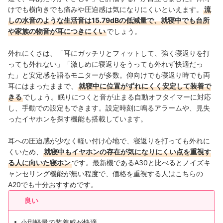
けでも横向きでも痛みや圧迫感は気になりにくいといえます。
流
しの水音のような生活音は15.79dBの低減量で、就寝中でも台所
や家族の物音が耳につきにくい
でしょう。
外れにくさは、「耳にガッチリとフィットして、強く寝返りを打
っても外れない」「激しめに寝返りをうっても外れず快適だっ
た」と安定感を語るモニターが多数。仰向けでも寝返り時でも両
耳にはまったままで、
就寝中に位置がずれにくく安定して装着で
きる
でしょう。眠りにつくと音が止まる自動オフタイマーに対応
し、手動での設定もできます。設定時刻に鳴るアラームや、見失
ったイヤホンを探す機能も搭載しています。
耳への圧迫感が少なく軽い付け心地で、寝返りを打っても外れに
くいため、
就寝中もイヤホンの存在が気になりにくい点を重視す
る人に向いた寝ホン
です。最新機であるA30と比べるとノイズキ
ャンセリング機能が無い程度で、価格を重視する人はこちらの
A20でも十分おすすめです。
良い
小型軽量で装着感が快適