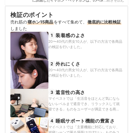
に試聴したイヤホン・ヘッドホンは、のべ500種類を超
…続きを読む
える。また、音楽や環境に合わせて11種類のイヤホン・
ヘッドホンを使い分けるほど、音には並々ならぬ情熱を
検証のポイント
持っている。 その後、2023年にmybestへ入社し、豊富
売れ筋の
寝ホン15商品
な知識を活かしてオーディオ・ビジュアル機器のガイド
をすべて集めて、
徹底的に比較検証
を担当。「顧客のニーズを真摯に考えて提案する」をモ
しました
ットーに、ユーザーに寄り添った企画・コンテンツ制作
装着感のよさ
1
を日々行っている。
20〜40代の男女10人が、以下の方法で各商品
原豪士（Goshi Hara）のプロフィール
の検証を行いました。
外れにくさ
2
20〜40代の男女10人が、以下の方法で各商品
の検証を行いました。
遮音性の高さ
3
マイベストでは「生活音をほとんど気になら
ないレベルまで遮音でき、リラックスして就
寝できる」ものをユーザーが満足できる商品
とし、以下の方法で検証を行いました。
睡眠サポート機能の豊富さ
4
マイベストでは「主要機能に対応しており、
就寝シーンで困る場面はほぼない」ものをユ