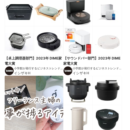
【卓上調理器部門】2023年 DIME家
【サウンドバー部門】2023年 DIME
電大賞
家電大賞
小学館が発行するビジネストレンドマ
小学館が発行するビジネストレンドマ
ガジン
イシザキH
ガジン
イシザキH