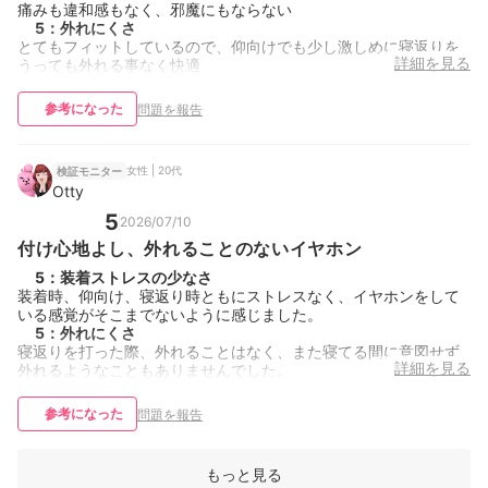
痛みも違和感もなく、邪魔にもならない
5
：
外れにくさ
とてもフィットしているので、仰向けでも少し激しめに寝返りを
詳細を見る
うっても外れる事なく快適
参考になった
問題を報告
女性 | 20代
検証モニター
Otty
5
2026/07/10
付け心地よし、外れることのないイヤホン
5
：
装着ストレスの少なさ
装着時、仰向け、寝返り時ともにストレスなく、イヤホンをして
いる感覚がそこまでないように感じました。
5
：
外れにくさ
寝返りを打った際、外れることはなく、また寝てる間に意図せず
詳細を見る
外れるようなこともありませんでした。
参考になった
問題を報告
もっと見る