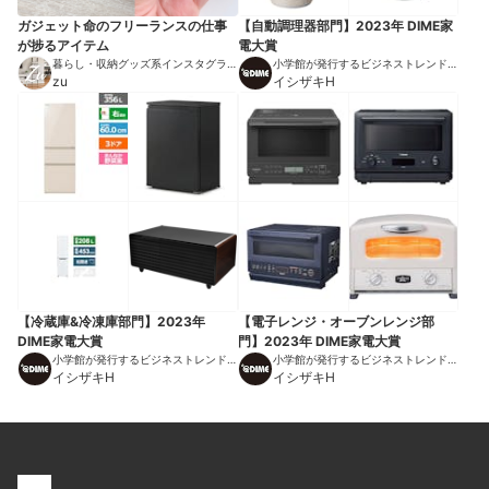
ガジェット命のフリーランスの仕事
【自動調理器部門】2023年 DIME家
が捗るアイテム
電大賞
暮らし・収納グッズ系インスタグラマ
小学館が発行するビジネストレンドマ
ー
zu
ガジン
イシザキH
【冷蔵庫&冷凍庫部門】2023年
【電子レンジ・オーブンレンジ部
DIME家電大賞
門】2023年 DIME家電大賞
小学館が発行するビジネストレンドマ
小学館が発行するビジネストレンドマ
ガジン
イシザキH
ガジン
イシザキH