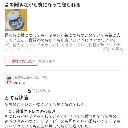
音を聞きながら横になって寝られる
寝る時に横になってもイヤホンが気にならないのでとても気に入
っています。音質がめちゃくちゃ良いというわけではないです
が、寝る前に聞くイヤホンとしては軽くて耳に負担が無いので十
詳細を見る
分だと思います。
参考になった
2
問題を報告
女性 | 30代
検証モニター
yukky
5
2026/07/10
とても快適
装着のストレスがなくとても良く快適でした。
5
：
装着ストレスの少なさ
耳にしっかりフィットしていたが仰向けでも横向きでも装着の圧
迫感や痛みがなく、イヤーピースも耳あたりが柔らかくてイヤホ
ンをつけていてもあまり気にならず快適でした。