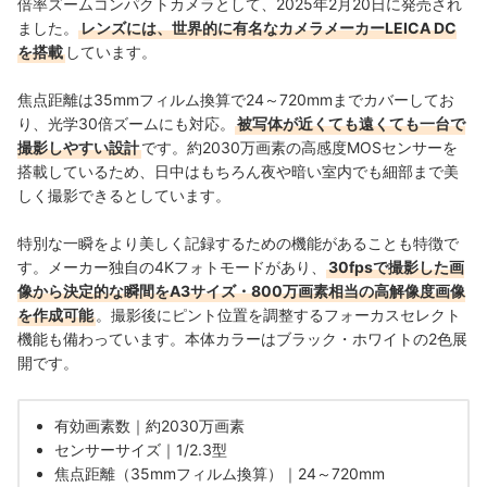
倍率ズームコンパクトカメラとして、2025年2月20日に発売され
ました。
レンズには、世界的に有名なカメラメーカーLEICA DC
を搭載
しています。
焦点距離は35mmフィルム換算で24～720mmまでカバーしてお
り、光学30倍ズームにも対応。
被写体が近くても遠くても一台で
撮影しやすい設計
です。約2030万画素の高感度MOSセンサーを
搭載しているため、日中はもちろん夜や暗い室内でも細部まで美
しく撮影できるとしています。
特別な一瞬をより美しく記録するための機能があることも特徴で
す。メーカー独自の4Kフォトモードがあり、
30fpsで撮影した画
像から決定的な瞬間をA3サイズ・800万画素相当の高解像度画像
を作成可能
。撮影後にピント位置を調整するフォーカスセレクト
機能も備わっています。本体カラーはブラック・ホワイトの2色展
開です。
有効画素数｜約2030万画素
センサーサイズ｜1/2.3型
焦点距離（35mmフィルム換算）｜24～720mm