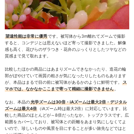
望遠性能は非常に優秀
です。被写体から3m離れてズームで撮影
すると、コンデジとは思えないほど寄って撮影できました。解像
感も高く、花びらのザラつき・花弁のぷっくりとしたツヤなどの
質感まで見て取れます。
比較したほかの商品にはあまりズームできなかったり、造花の輪
郭がぼやけていて画質の粗さが気になったりしたものもあります
が、本品はまるで目の前に被写体があるかのように鮮明です。
ス
マホでは、なかなかここまで寄って精細に撮影できません
。
なお、本品の
光学ズームは30倍・iAズームは最大2倍・デジタル
ズームは最大4倍
（iAズーム時は最大2倍）に対応しています。比
較した商品のほとんどが～8倍だったなか、トップクラスです。広
範囲をカバーしており、被写体との距離をあまり気にしなくてよ
いので、珍しいものや風景を目にすることが多い旅先などではと