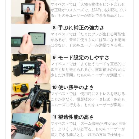
マイベストでは「人物も物体もピント合わせ
が正確かつスムーズで、顔AFにも対応してい
る」ものをユーザーが満足できる商品とし、
以下のそれぞれの項目のスコアの加重平均で
おすすめ度をスコア化しました。
手ぶれ補正の強力さ
8
マイベストでは「たまにブレが生じる可能性
があるが、普通に使うぶんには気になる場面
は少ない」ものをユーザーが満足できる商品
とし、その基準を手ぶれが起きやすい姿勢で
撮影したときの広角側の補正段数が2段以上と
モード設定のしやすさ
9
定めて以下の方法で検証を行いました。
マイベストでは「よく使うモードを直感的に
素早く切り替えられるが、露出補正の設定は
少しだけ手間」なものをユーザーが満足でき
る商品とし、以下の方法で検証を行いまし
た。
使い勝手のよさ
10
マイベストでは「使用時にストレスを感じる
ことが少なく、撮影後のデータ転送・保存も
スムーズに行える」ものをユーザーが満足で
きる商品とし、以下の方法で検証を行いまし
た。
望遠性能の高さ
11
マイベストでは「ズーム倍率がiPhoneと同等
で、よりくっきりと写る」ものをユーザーが
満足できる商品とし、以下の方法で検証を行