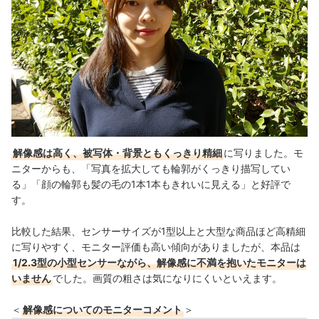
解像感は高く、被写体・背景ともくっきり精細
に写りました。モ
ニターからも、「写真を拡大しても輪郭がくっきり描写してい
る」「顔の輪郭も髪の毛の1本1本もきれいに見える」と好評で
す。
比較した結果、センサーサイズが1型以上と大型な商品ほど高精細
に写りやすく、モニター評価も高い傾向がありましたが、本品は
1/2.3型の小型センサーながら、解像感に不満を抱いたモニターは
いません
でした。画質の粗さは気になりにくいといえます。
＜
解像感についてのモニターコメント
＞