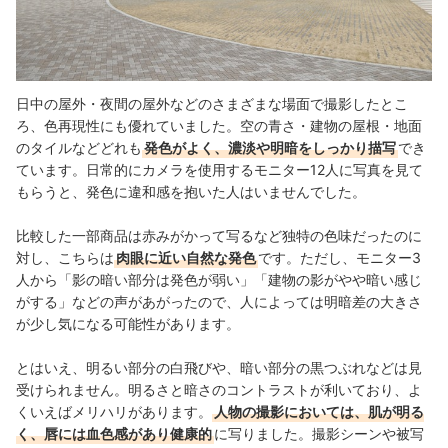
日中の屋外・夜間の屋外などのさまざまな場面で撮影したとこ
ろ、色再現性にも優れていました。空の青さ・建物の屋根・地面
のタイルなどどれも
発色がよく、濃淡や明暗をしっかり描写
でき
ています。日常的にカメラを使用するモニター12人に写真を見て
もらうと、発色に違和感を抱いた人はいませんでした。
比較した一部商品は赤みがかって写るなど独特の色味だったのに
対し、こちらは
肉眼に近い自然な発色
です。ただし、モニター3
人から「影の暗い部分は発色が弱い」「建物の影がやや暗い感じ
がする」などの声があがったので、人によっては明暗差の大きさ
が少し気になる可能性があります。
とはいえ、明るい部分の白飛びや、暗い部分の黒つぶれなどは見
受けられません。明るさと暗さのコントラストが利いており、よ
くいえばメリハリがあります。
人物の撮影においては、肌が明る
く、唇には血色感があり健康的
に写りました。撮影シーンや被写