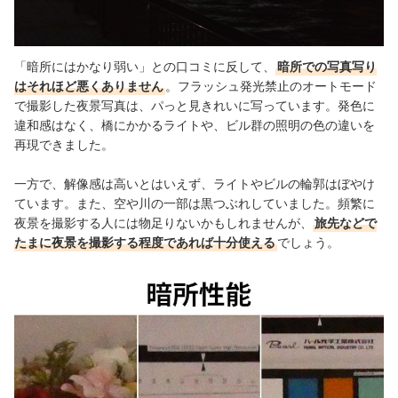
「暗所にはかなり弱い」との口コミに反して、
暗所での写真写り
はそれほど悪くありません
。フラッシュ発光禁止のオートモード
で撮影した夜景写真は、パっと見きれいに写っています。発色に
違和感はなく、橋にかかるライトや、ビル群の照明の色の違いを
再現できました。
一方で、解像感は高いとはいえず、ライトやビルの輪郭はぼやけ
ています。また、空や川の一部は黒つぶれしていました。頻繁に
夜景を撮影する人には物足りないかもしれませんが、
旅先などで
たまに夜景を撮影する程度であれば十分使える
でしょう。