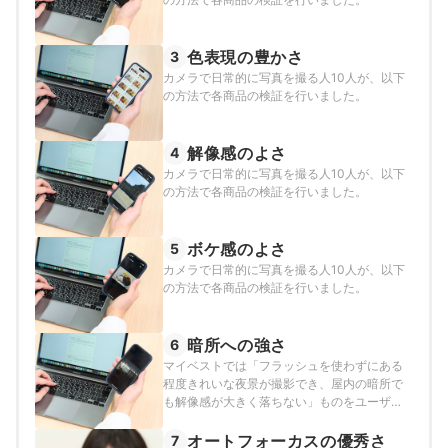
色表現の豊かさ
3
カメラで日常的に写真を撮る人10人が、以下
の方法で各商品の検証を行いました。
解像感のよさ
4
カメラで日常的に写真を撮る人10人が、以下
の方法で各商品の検証を行いました。
ボケ感のよさ
5
カメラで日常的に写真を撮る人10人が、以下
の方法で各商品の検証を行いました。
暗所への強さ
6
マイベストでは「フラッシュを使わずにある
程度きれいな夜景が撮影でき、屋内の暗所で
も解像感が大きく落ちない」ものをユーザー
が満足できる商品とし、以下の方法で検証を
行いました。
オートフォーカスの優秀さ
7