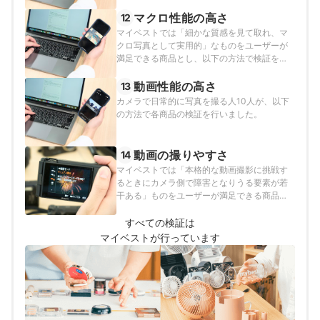
いました。
マクロ性能の高さ
12
マイベストでは「細かな質感を見て取れ、マ
クロ写真として実用的」なものをユーザーが
満足できる商品とし、以下の方法で検証を行
いました。
動画性能の高さ
13
カメラで日常的に写真を撮る人10人が、以下
の方法で各商品の検証を行いました。
動画の撮りやすさ
14
マイベストでは「本格的な動画撮影に挑戦す
るときにカメラ側で障害となりうる要素が若
干ある」ものをユーザーが満足できる商品と
し、以下の方法で検証を行いました。
すべての検証は
マイベストが行っています