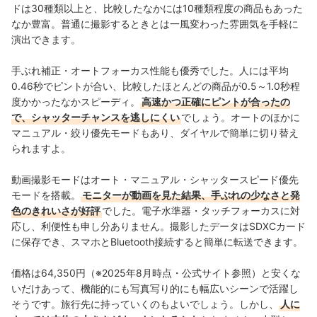
ドは30種類以上と、比較したなかには10種類程度の商品もあった
なか豊富。普通に撮影するときとは一風変わった雰囲気を手軽に
演出できます。
手ぶれ補正・オートフォーカス性能も優秀でした。人には平均
0.46秒でピントが合い、比較したほとんどの商品が0.5～1.0秒程
度かかったなかスピーディ。
高速かつ正確にピントが合ったの
で、シャッターチャンスを逃しにくい
でしょう。オートのほかに
マニュアル・絞り優先モードもあり、ダイヤルで簡単に切り替え
られますよ。
動画撮影モードはオート・マニュアル・シャッタースピード優先
モードを搭載。
モニターが動画を見た結果、手ぶれの少なさと発
色のきれいさが好評
でした。電子水準器・タッチフォーカスに対
応し、利便性も申し分ありません。撮影したデータはSDXCカード
に保存でき、スマホとBluetooth接続すると簡単に転送できます。
価格は64,350円（※2025年8月時点・公式サイト参照）と安くな
いだけあって、機能的にも写真写り的にも幅広いシーンで活躍し
そうです。旅行先に持っていくのもよいでしょう。しかし、
人に