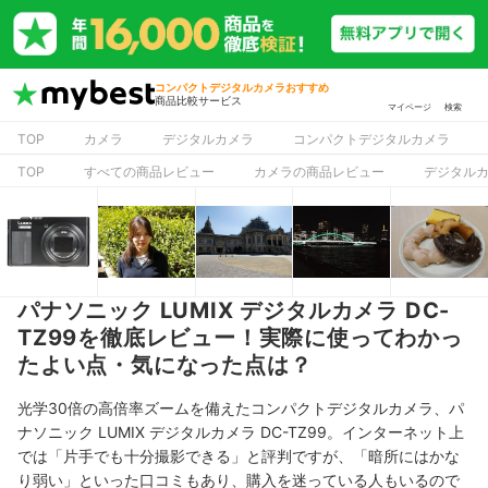
コンパクトデジタルカメラおすすめ
商品比較サービス
マイページ
検索
TOP
カメラ
デジタルカメラ
コンパクトデジタルカメラ
TOP
すべての商品レビュー
カメラの商品レビュー
デジタル
パナソニック LUMIX デジタルカメラ DC-
TZ99を徹底レビュー！実際に使ってわかっ
たよい点・気になった点は？
光学30倍の高倍率ズームを備えたコンパクトデジタルカメラ、パ
ナソニック LUMIX デジタルカメラ DC-TZ99。インターネット上
では「片手でも十分撮影できる」と評判ですが、「暗所にはかな
り弱い」といった口コミもあり、購入を迷っている人もいるので