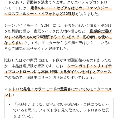
ードがあり、雰囲気を演出できます。クリエイティブコントロー
ルモードには、
定番のレトロ・セピアをはじめ、ファンタジー・
クロスフィルター・トイフォトなど22種類
がありました。
シーンガイドモード（SCN）には、子供をかわいく撮る・夕焼け
を幻想的に撮る・夜景をバックに人物を撮るなど、
直感的に選び
やすい名称のものが25種類そろっているので、初心者にも使いこ
なしやすい
でしょう。モニターからも不満の声はなく、「いろい
ろな雰囲気が出せそう」と好評でした。
比較したほかの商品にはモード数が10種類前後のものもあったな
か、本品は選択肢が豊富です。なお、
シーンガイド・クリエイテ
ィブコントロールには本体上部にあるダイヤルを回すとアクセス
できるので、撮影中にサッと切り替えやすいでしょう。
＜
レトロな発色・カラーモードの豊富さについてのモニターコメ
ント
＞
「色褪せたような、暖色が強い色彩がレトロ感につながっ
ていると思う。ノイズも少し見て取れて、レトロさを助長
させている」