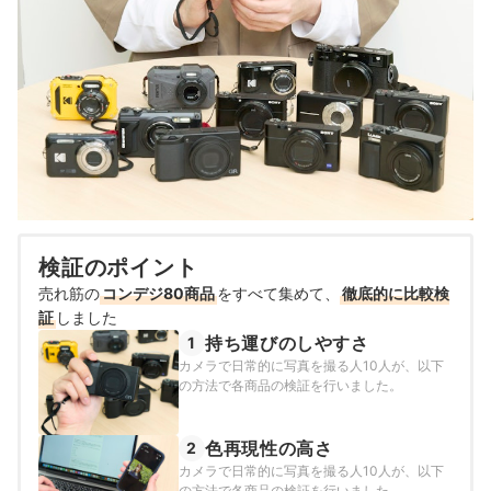
検証のポイント
売れ筋の
コンデジ80商品
をすべて集めて、
徹底的に比較検
証
しました
持ち運びのしやすさ
1
カメラで日常的に写真を撮る人10人が、以下
の方法で各商品の検証を行いました。
色再現性の高さ
2
カメラで日常的に写真を撮る人10人が、以下
の方法で各商品の検証を行いました。