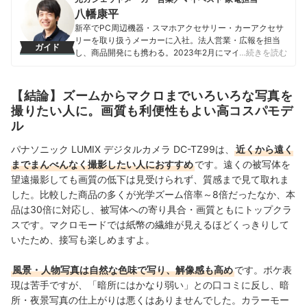
八幡康平
新卒でPC周辺機器・スマホアクセサリー・カーアクセサ
リーを取り扱うメーカーに入社。法人営業・広報を担当
ガイド
し、商品開発にも携わる。2023年2月にマイベストに入
…続きを読む
社し、モバイルバッテリーやビデオカメラなどガジェッ
トやカメラの比較・コンテンツ制作を経験。現在では、
家電を中心に幅広いジャンルのコンテンツ制作に携わ
【結論】ズームからマクロまでいろいろな写真を
る。「専門性をもとにした調査・検証を通じ、一人ひと
撮りたい人に。画質も利便性もよい高コスパモデ
りに合った選択肢を分かりやすく提案すること」を心が
ル
けて、コンテンツ制作を行っている。
八幡康平のプロフィール
パナソニック LUMIX デジタルカメラ DC-TZ99は、
近くから遠く
までまんべんなく撮影したい人におすすめ
です。遠くの被写体を
望遠撮影しても画質の低下は見受けられず、質感まで見て取れま
した。比較した商品の多くが光学ズーム倍率～8倍だったなか、本
品は30倍に対応し、被写体への寄り具合・画質ともにトップクラ
スです。マクロモードでは紙幣の繊維が見えるほどくっきりして
いたため、接写も楽しめますよ。
風景・人物写真は自然な色味で写り、解像感も高め
です。ボケ表
現は苦手ですが、「暗所にはかなり弱い」との口コミに反し、暗
所・夜景写真の仕上がりは悪くはありませんでした。カラーモー