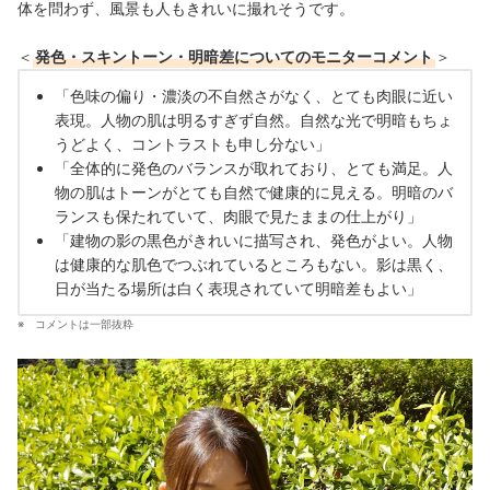
体を問わず、風景も人もきれいに撮れそうです。
＜
発色・スキントーン・明暗差についてのモニターコメント
＞
「色味の偏り・濃淡の不自然さがなく、とても肉眼に近い
表現。人物の肌は明るすぎず自然。自然な光で明暗もちょ
うどよく、コントラストも申し分ない」
「全体的に発色のバランスが取れており、とても満足。人
物の肌はトーンがとても自然で健康的に見える。明暗のバ
ランスも保たれていて、肉眼で見たままの仕上がり」
「建物の影の黒色がきれいに描写され、発色がよい。人物
は健康的な肌色でつぶれているところもない。影は黒く、
日が当たる場所は白く表現されていて明暗差もよい」
コメントは一部抜粋