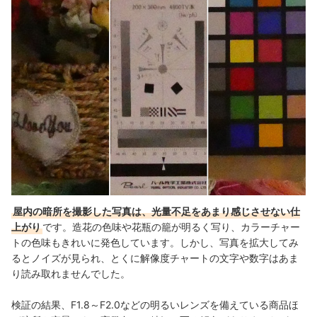
屋内の暗所を撮影した写真は、光量不足をあまり感じさせない仕
上がり
です。造花の色味や花瓶の籠が明るく写り、カラーチャー
トの色味もきれいに発色しています。しかし、写真を拡大してみ
るとノイズが見られ、とくに解像度チャートの文字や数字はあま
り読み取れませんでした。
検証の結果、F1.8～F2.0などの明るいレンズを備えている商品ほ