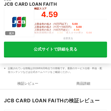
JCB CARD LOAN FAITH
検証スコア
4.59
上限金利の低さ（10万円以下）
5.00
｜
上限金利の低さ（11万〜100万円）
5.00
｜
上限金利の低さ（100万円超え）
4.08
｜
無利息期間の長さ
3.00
｜
借入までの早さ
5.00
｜
拡大
バレにくさ
4.70
全部見る
公式サイトで詳細を見る
記載されている情報は2026年6月時点での情報です。最新のサービス仕様・料金・配
信コンテンツなどは公式ホームページをご確認ください。
検証レビュー
商品詳細
JCB CARD LOAN FAITHの検証レビュー