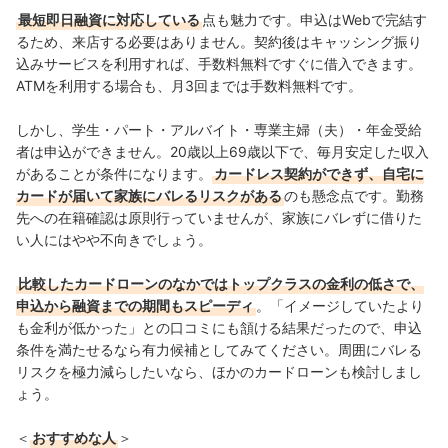
最短即日融資に対応している
点
も魅力です。申込はWebで完結す
るため、来店する必要はありません。契約後はキャッシング振り
込みサービスを利用すれば、手数料無料ですぐに借入できます。
ATMを利用する場合も、月3回までは手数料無料です。
しかし、学生・パート・アルバイト・専業主婦（夫）・年金受給
者は申込ができません。20歳以上69歳以下で、毎月安定した収入
があることが条件になります。
カードレス契約ができず、自宅に
カードが届いて家族にバレるリスクがある
のも懸念点です。勤務
先への在籍確認は原則行っていませんが、家族にバレずに借りた
い人にはやや不向きでしょう。
比較したカードローンのなかではトップクラスの金利の低さで、
申込から融資までの期間もスピーディ
。「イメージしていたより
も金利が低かった」との口コミにも頷ける結果だったので、申込
条件を満たせるなら有力候補としてみてください。周囲にバレる
リスクを極力減らしたいなら、ほかのカードローンも検討しまし
ょう。
＜
おすすめな人
＞