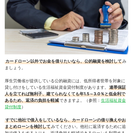
カードローン以外でお金を借りたいなら、公的融資を検討して
み
ましょう。
厚生労働省が提供している公的融資には、低所得者世帯を対象に
貸し付けをしている生活福祉資金貸付制度があります。
連帯保証
人を立てれば無利子、建てられなくても年1.5～3.0％と低金利で
あるため、返済の負担を軽減
できますよ。
（参照：
生活福祉資金
貸付制度
）
すでに他社で借入をしているなら、カードローンの借り換えやお
まとめローンを検討して
みてください。他社に返済するために追
加で借入をするよりも、返済負担を軽減できるローンを利用する