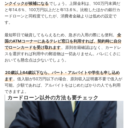
ンクイックが候補になる
でしょう
。
上限金利は、
100万円未満だ
と年14.6％、100万円以上だと年13.6％
。比較したほかの銀行カ
ードローンと同程度でしたが、
消費者金融よりは低めの設定で
す。
最短即日で融資してもらえるため、急ぎの入用の際にも便利。
全
国のATMコーナーにあるテレビ窓口を利用すれば、契約時に自分
でローンカードを受け取れます
。原則在籍確認はなく、カードレ
スを選択すれば利用中の郵送物は一切ありません。バレにくさに
おいても懸念点は少ないでしょう。
20歳以上64歳以下なら、
パート・アルバイトや学生も申し込め
ます
。借入額が50万円以下の場合、原則収入証明書不要で借入が
可能。少額であれば、アルバイトをはじめたばかりの人でも利用
できますよ。
カードローン以外の方法も要チェック