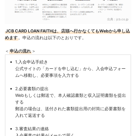
出典：
jcb.co.jp
JCB CARD LOAN FAITHは、店頭へ行かなくてもWebから申し込
めます
。申込の流れは以下のとおりです。
＜
申込の流れ
＞
1.入会申込手続き
公式サイトの「
カードを申し込む
」から、入会申込フォー
ムへ移動し、必要事項を入力する
2.必要書類の提出
Webもしくは郵送で、本人確認書類と収入証明書類を提出
する
郵送の場合は、送付された
書類提出用の封筒に必要書類を
入れて返送する
3.審査結果の連絡
入会審査の結果が
メールで届く