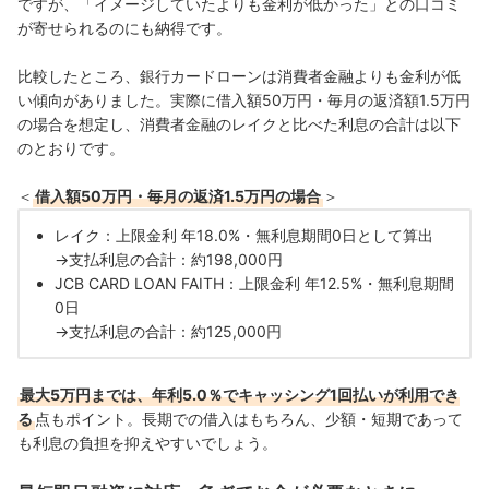
ですが、
「イメージしていたよりも金利が低かった」との口コミ
が寄せられるのにも納得です。
比較したところ、銀行カードローンは消費者金融よりも金利が低
い傾向がありました。実際に
借入額50万円・毎月の返済額1.5万円
の場合を想定し、消費者金融のレイクと比べた利息の合計は以下
のとおりです。
＜
借入額50万円・毎月の返済1.5万円の場合
＞
レイク：上限金利 年18.0%・無利息期間0日として算出
→支払利息の合計：約198,000円
JCB CARD LOAN FAITH：上限金利 年12.5%・無利息期間
0日
→支払利息の合計：約125,000円
最大5万円までは、年利5.0％でキャッシング1回払いが利用でき
る
点もポイント。長期での借入はもちろん、少額・短期であって
も利息の負担を抑えやすいでしょう。