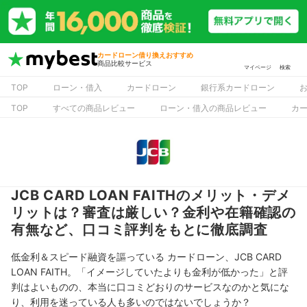
カードローン借り換えおすすめ
商品比較サービス
マイページ
検索
TOP
ローン・借入
カードローン
銀行系カードローン
TOP
すべての商品レビュー
ローン・借入の商品レビュー
カ
JCB CARD LOAN FAITHのメリット・デメ
リットは？審査は厳しい？金利や在籍確認の
有無など、口コミ評判をもとに徹底調査
低金利＆スピード融資を謳っている カードローン、JCB CARD
LOAN FAITH。「イメージしていたよりも金利が低かった」と評
判はよいものの、本当に口コミどおりのサービスなのかと気にな
り、利用を迷っている人も多いのではないでしょうか？