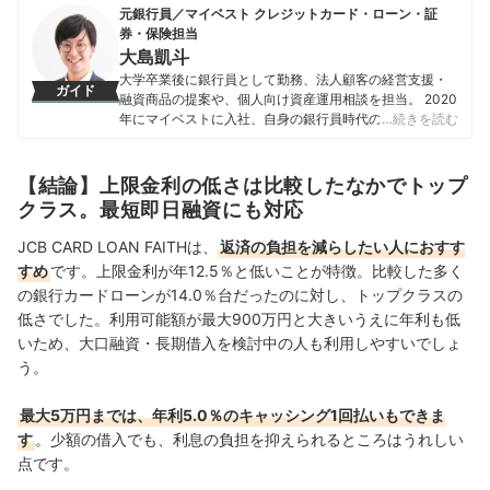
元銀行員／マイベスト クレジットカード・ローン・証
券・保険担当
大島凱斗
大学卒業後に銀行員として勤務、法人顧客の経営支援・
ガイド
融資商品の提案や、個人向け資産運用相談を担当。 2020
年にマイベストに入社、自身の銀行員時代の経験を活か
…続きを読む
し、カードローン・クレジットカード・生命保険・損害
保険・株式投資などの金融サービスやキャッシュレス決
済を専門に解説コンテンツの制作を統括する。 また、
【結論】上限金利の低さは比較したなかでトップ
Yahoo!ファイナンスで借入や投資への疑問や基礎知識に
クラス。最短即日融資にも対応
関する連載も担当している。
大島凱斗のプロフィール
JCB CARD LOAN FAITHは、
返済の負担を減らしたい人におすす
すめ
です。上限金利が年12.5％と低いことが特徴。比較した多く
の銀行カードローンが14.0％台だったのに対し、トップクラスの
低さでした。利用可能額が最大900万円と大きいうえに年利も低
いため、大口融資・長期借入を検討中の人も利用しやすいでしょ
う。
最大5万円までは、年利5.0％のキャッシング1回払いもできま
す
。少額の借入でも、利息の負担を抑えられるところはうれしい
点です。