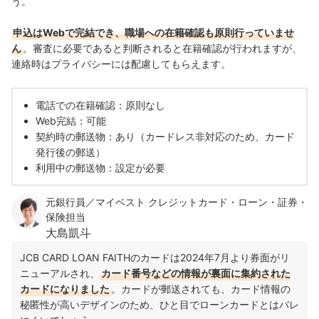
う。
申込はWebで完結でき、職場への在籍確認も原則行っていませ
ん
。審査に必要であると判断されると在籍確認が行われますが、
連絡時はプライバシーには配慮してもらえます。
電話での在籍確認：原則なし
Web完結：可能
契約時の郵送物：あり（カードレス非対応のため、カード
発行後の郵送）
利用中の郵送物：設定が必要
元銀行員／マイベスト クレジットカード・ローン・証券・
保険担当
大島凱斗
JCB CARD LOAN FAITHのカードは2024年7月より券面がリ
ニューアルされ、
カード番号などの情報が裏面に集約された
カードになりました
。カードが郵送されても、カード情報の
秘匿性が高いデザインのため、ひと目でローンカードとはバレ