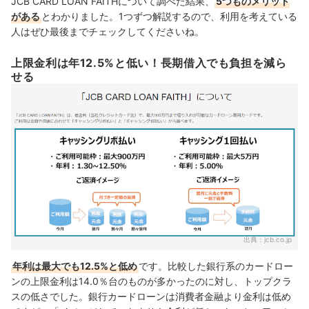
JCB CARD LOAN FAITHについて調べた結果、
5つものメリット
がある
とわかりました。1つずつ解説するので、利用
を考えている
人はぜひ最後までチェックしてくださいね。
上限金利は年12.5%と低い！長期借入でも負担を減ら
せる
出典：
jcb.co.jp
年利は最大でも12.5%と低め
です。
比較した銀行系のカードロー
ンの上限金利は14.0％台のものが多かったのに対し、トップクラ
スの低さでした。銀行カードローンは消費者金融より金利は低め