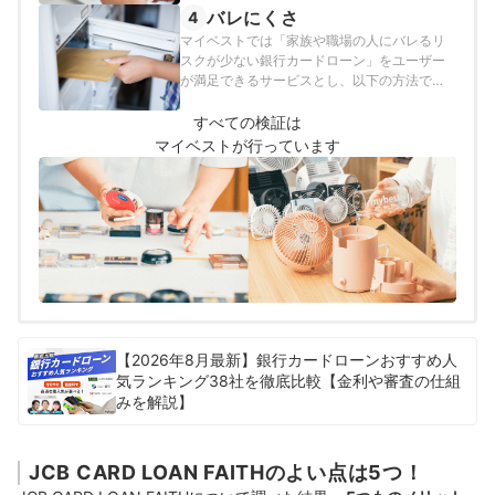
検証を行っています。
バレにくさ
4
マイベストでは「家族や職場の人にバレるリ
スクが少ない銀行カードローン」をユーザー
が満足できるサービスとし、以下の方法で検
証を行いました。2025年10月21日時点の情報
をもとに検証を行っています。
すべての検証は
マイベストが行っています
【2026年8月最新】銀行カードローンおすすめ人
気ランキング38社を徹底比較【金利や審査の仕組
みを解説】
JCB CARD LOAN FAITHのよい点は5つ！