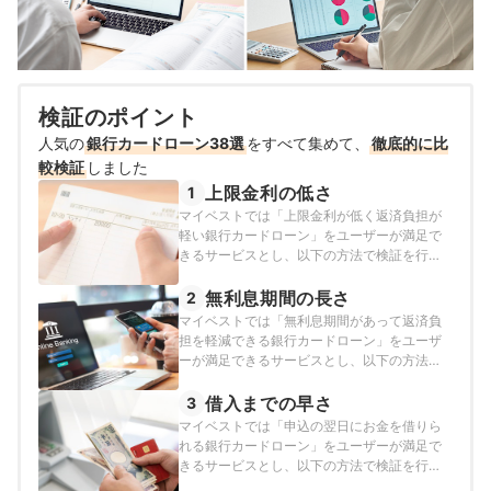
検証のポイント
人気の
銀行カードローン38選
をすべて集めて、
徹底的に比
較検証
しました
上限金利の低さ
1
マイベストでは「上限金利が低く返済負担が
軽い銀行カードローン」をユーザーが満足で
きるサービスとし、以下の方法で検証を行い
ました。2026年8月3日時点の情報をもとに検
証を行っています。
無利息期間の長さ
2
マイベストでは「無利息期間があって返済負
担を軽減できる銀行カードローン」をユーザ
ーが満足できるサービスとし、以下の方法で
検証を行いました。2025年10月21日時点の情
報をもとに検証を行っています。
借入までの早さ
3
マイベストでは「申込の翌日にお金を借りら
れる銀行カードローン」をユーザーが満足で
きるサービスとし、以下の方法で検証を行い
ました。2025年10月21日時点の情報をもとに