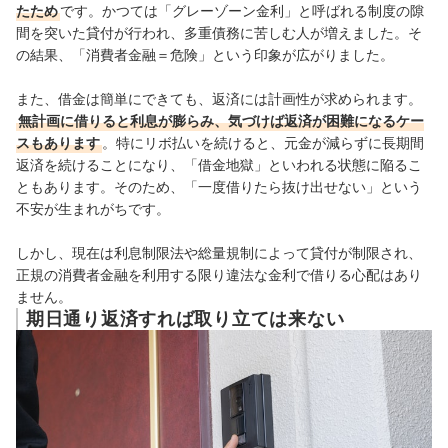
たため
です。かつては「グレーゾーン金利」と呼ばれる制度の隙
間を突いた貸付が行われ、多重債務に苦しむ人が増えました。そ
の結果、「消費者金融＝危険」という印象が広がりました。
また、借金は簡単にできても、返済には計画性が求められます。
無計画に借りると利息が膨らみ、気づけば返済が困難になるケー
スもあります
。特にリボ払いを続けると、元金が減らずに長期間
返済を続けることになり、「借金地獄」といわれる状態に陥るこ
ともあります。そのため、「一度借りたら抜け出せない」という
不安が生まれがちです。
しかし、現在は利息制限法や総量規制によって貸付が制限され、
正規の消費者金融を利用する限り違法な金利で借りる心配はあり
ません。
期日通り返済すれば取り立ては来ない