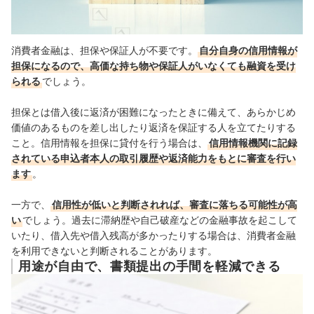
消費者金融は、担保や保証人が不要です。
自分自身の信用情報が
担保になるので、高価な持ち物や保証人がいなくても融資を受け
られる
でしょう。
担保とは借入後に返済が困難になったときに備えて、あらかじめ
価値のあるものを差し出したり返済を保証する人を立てたりする
こと。信用情報を担保に貸付を行う場合は、
信用情報機関に記録
されている申込者本人の取引履歴や返済能力をもとに審査を行い
ます
。
一方で、
信用性が低いと判断されれば、審査に落ちる可能性が高
い
でしょう。過去に滞納歴や自己破産などの金融事故を起こして
いたり、借入先や借入残高が多かったりする場合は、消費者金融
を利用できないと判断されること
があります。
用途が自由で、書類提出の手間を軽減できる