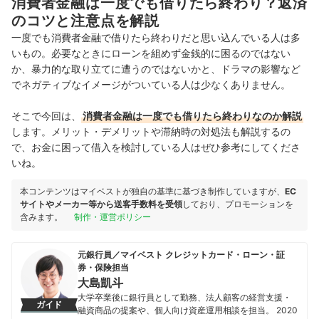
消費者金融は一度でも借りたら終わり？返済
のコツと注意点を解説
一度でも消費者金融で借りたら終わりだと思い込んでいる人は多
いもの。必要なときにローンを組めず
金銭的に困るのではない
か、暴力的な取り立てに遭うのではないかと、ドラマの影響など
でネガティブなイメージがついている人は少なくありません。
そこで今回は、
消費者金融は一度でも借りたら終わりなのか解説
します。メリット・デメリットや滞納時の対処法も解説するの
で、お金に困って借入を検討している人はぜひ参考にしてくださ
いね。
本コンテンツはマイベストが独自の基準に基づき制作していますが、
EC
サイトやメーカー等から送客手数料を受領
しており、プロモーションを
含みます。
制作・運営ポリシー
元銀行員／マイベスト クレジットカード・ローン・証
券・保険担当
大島凱斗
大学卒業後に銀行員として勤務、法人顧客の経営支援・
ガイド
融資商品の提案や、個人向け資産運用相談を担当。 2020