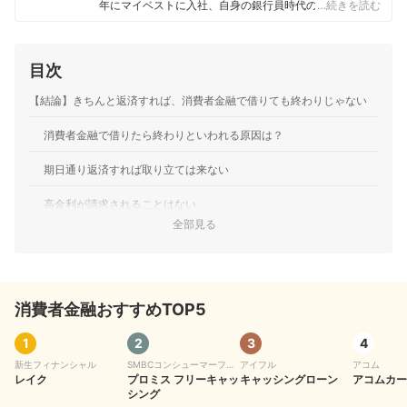
年にマイベストに入社、自身の銀行員時代の経験を活か
…続きを読む
し、カードローン・クレジットカード・生命保険・損害
保険・株式投資などの金融サービスやキャッシュレス決
済を専門に解説コンテンツの制作を統括する。 また、
目次
Yahoo!ファイナンスで借入や投資への疑問や基礎知識に
関する連載も担当している。
【結論】きちんと返済すれば、消費者金融で借りても終わりじゃない
大島凱斗のプロフィール
消費者金融で借りたら終わりといわれる原因は？
期日通り返済すれば取り立ては来ない
高金利が請求されることはない
全部見る
消費者金融でお金を借りても住宅ローンを利用できる
消費者金融を利用する際の注意点。デメリットとあわせて解説
消費者金融おすすめTOP5
銀行カードローンよりも金利が高い。利息負担が軽い借入先を選ぶ
借りすぎによって返済難になりやすい。無理のない返済計画を立て
1
2
3
4
よう
新生フィナンシャル
SMBCコンシューマーファ
アイフル
アコム
レイク
イナンス
プロミス フリーキャッ
キャッシングローン
アコムカー
シング
違法な闇金も存在。正規の業者であることを確認する