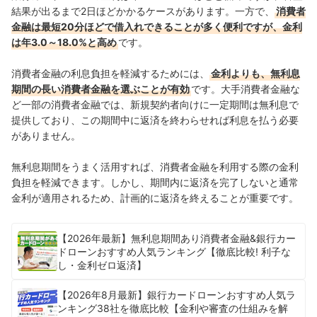
結果が出るまで2日ほどかかるケースがあります。一方で、
消費者
金融は最短20分ほどで借入れできることが多く便利ですが、金利
は年3.0～18.0%と高め
です。
消費者金融の利息負担を軽減するためには、
金利よりも、無利息
期間の長い消費者金融を選ぶことが有効
です。大手消費者金融な
ど一部の消費者金融では、新規契約者向けに一定期間は無利息で
提供しており、この期間中に返済を終わらせれば利息を払う必要
がありません。
無利息期間をうまく活用すれば、消費者金融を利用する際の金利
負担を軽減できます。しかし、期間内に返済を完了しないと通常
金利が適用されるため、計画的に返済を終えることが重要です。
【2026年最新】無利息期間あり消費者金融&銀行カー
ドローンおすすめ人気ランキング【徹底比較! 利子な
し・金利ゼロ返済】
【2026年8月最新】銀行カードローンおすすめ人気ラ
ンキング38社を徹底比較【金利や審査の仕組みを解