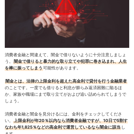
消費者金融と間違えて、闇金で借りないように十分注意しましょ
う。
闇金で借りると暴力的な取り立てや犯罪に巻き込まれ、人生
を棒に振ってしまう
可能性があります。
闇金とは、法律の上限金利を超えた高金利で貸付を行う金融業者
のことです。一度でも借りると利息が膨らみ返済困難に陥るほ
か、家族や職場にまで取り立てがおよび追い詰められてしまうで
しょう。
消費者金融と闇金を見分けるには、金利をチェックしてくださ
い。
上限金利が年20％以内なら消費者金融ですが、10日で5割す
なわち年1,825％などの高金利で運営しているなら闇金に該当
し
ます。