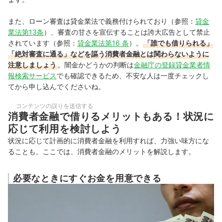
また、ローン審査は貸金業法で義務付けられており（参照：
貸金
業法第13条
）、審査の甘さを宣伝することは誇大広告として禁止
されています（参照：
貸金業法第16 条
）。
「誰でも借りられる」
「絶対審査に通る」などを謳う消費者金融とは関わらないように
注意しましょう
。闇金かどうかの判断は
金融庁の登録貸金業者情
報検索サービス
でも確認できるため、不安な人は一度チェックし
てから申し込んでくださいね。
コンテンツの誤りを送信する
消費者金融で借りるメリットもある！状況に
応じて利用を検討しよう
状況に応じて計画的に消費者金融を利用すれば、力強い味方にな
ることも。ここでは、消費者金融のメリットを解説します。
必要なときにすぐお金を用意できる