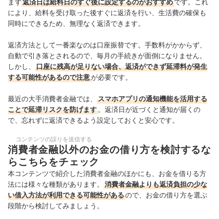
まず
返済日は給料日のすぐ後に設定するのがおすすめ
です。これ
により、給料を受け取った後すぐに返済を行い、生活費の確保も
同時にできるため、無理なく返済できます。
返済方法として一番楽なのは口座振替です。手数料がかからず、
自動で引き落とされるので、毎月の手続きが面倒になりません。
しかし、
口座に残高が足りない場合、返済ができず延滞料が発生
する可能性があるので注意
が必要です。
最近の大手消費者金融では、
スマホアプリの通知機能を活用する
ことで延滞リスクを防げます
。返済日が近づくと通知が届くの
で、忘れずに返済できるよう設定しておくと安心です。
コンテンツの誤りを送信する
消費者金融以外のお金の借り方を検討するな
らこちらをチェック
本コンテンツで紹介した消費者金融のほかにも、お金を借りる方
法には様々な種類があります。
消費者金融よりも返済負担の少な
い借入方法が利用できる可能性がある
ので、お金の借り方を選ぶ
段階から検討してみましょう。