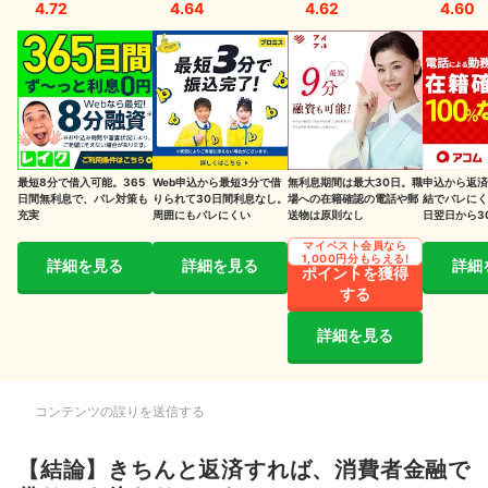
4.72
4.64
4.62
4.60
消費者金融で借りるメリットもある！状況に応じて利用を検討しよう
必要なときにすぐお金を用意できる
担保・保証人がいらず気軽に借りられる
用途が自由で、書類提出の手間を軽減できる
最短8分で借入可能。365
Web申込から最短3分で借
無利息期間は最大30日。職
申込から返済
消費者金融での上手な借り方を紹介
日間無利息で、バレ対策も
りられて30日間利息なし。
場への在籍確認の電話や郵
結でバレにく
充実
周囲にもバレにくい
送物は原則なし
日翌日から3
し
毎月の返済と繰上げ返済で無理のない返済をしよう
マイベスト会員なら
1,000円分もらえる!
詳細を見る
詳細を見る
詳細
ポイントを獲得
返済日と返済方法の決め方は？
する
消費者金融以外のお金の借り方を検討するならこちらをチェック
詳細を見る
消費者金融で借りたお金を返せない…困ったときの対処法も紹介
金利が安い消費者金融に借り換える
コンテンツの誤りを送信する
相談窓口で相談する
【結論】きちんと返済すれば、消費者金融で
債務整理を検討する