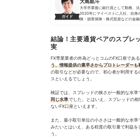
大島凱斗
大学卒業後に銀行員として勤務、法
2020年にマイベストに入社、自
ガイド
険・損害保険・株式投資などの金融
る。 また、Yahoo!ファイナン
大島凱斗のプロフィール
結論！主要通貨ペアのスプレ
実
FX専業業者の外為どっとコムのFX口座であ
う、情報提供の素早さからプロトレーダーも
の取引などが必要なので、初心者が利用する
スといえるでしょう。
検証では、スプレッドの狭さが一般的な水準
同じ水準
でした。とはいえ、スプレッドの相
ないFX口座といえます。
また、最小取引単位の小ささは一般的な水準
みたいとはいえ、ある程度の取引量で利益を
う。