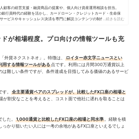
人顧客の経営支援・融資商品の提案や、個人向け資産運用相談を担当。
身の銀行員時代の経験を活かし、カードローン・クレジットカード・生命保
サービスやキャッシュレス決済を専門に解説コンテンツの制作を統括す
…続きを読む
スで借入や投資への疑問や基礎知識に関する連載も担当している。
ッドが相場程度。プロ向けの情報ツールも充
る「外貨ネクストネオ」。特徴は、
ロイター赤文字ニュースとい
利用する情報ツールがある
点です。利用には月間300万通貨以上
のは難しい条件ですが、条件達成を目指してみる価値のあるサービ
です。
全主要通貨ペアのスプレッドが、比較したFX口座の相場と
場が割安なことを考えると、コスト面で他社に遅れを取ることは
でした。
1,000通貨と比較したFX口座の相場と同水準
。経験を積
しっかり狙いたい人には一考の余地があるFX口座といえるでしょ