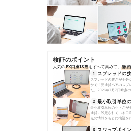
検証のポイント
人気の
FX口座18選
をすべて集めて、
徹底
スプレッドの
1
スプレッドの狭さが十分
かで主要通貨ペアのスプ
た。2026年7月7日時
最小取引単位
2
最小取引単位の小ささが
通貨に設定されている口座
点の情報をもとに検証を
スワップポイ
3