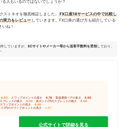
いる人もいるのではないでしょうか？
ネクストネオを徹底検証しました。
FX口座18サービスの中で比較し
オの実力をレビュー
していきます。FX口座の選び方も紹介している
さいね！
制作していますが、
ECサイトやメーカー等から送客手数料を受領
しており、
ー
4.00
｜
スワップポイントの高さ
4.76
｜
取扱通貨ペアの多さ
4.50
｜
のスプレッドの狭さ
4.00
｜
英ポンド/円のスプレッドの狭さ
4.00
｜
のスワップポイントの高さ
4.46
｜
ンド/円のスワップポイントの高さ
3.91
｜
公式サイトで詳細を見る