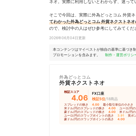
ネオ。実際に利用しないとわからず、迷って
そこで今回は、実際に外為どっとコム 外貨
てわかった外為どっとコム 外貨ネクストネ
ので、検討中の人はぜひ参考にしてみてくだ
2026年06月04日更新
本コンテンツはマイベストが独自の基準に基づき
プロモーションを含みます。
制作・運営ポリシ
外為どっとコム
外貨ネクストネオ
検証スコア
FX口座
4.06
検証5位
/18商品
スプレッドの狭さ
4.00
｜
最小取引単位の小ささ
米ドル/円のスプレッドの狭さ
4.00
｜
ユーロ/円
豪ドル/円のスプレッドの狭さ
4.00
｜
米ドル/円
ユーロ/円のスワップポイントの高さ
3.91
｜
英ポ
豪ドル/円のスワップポイントの高さ
4.00