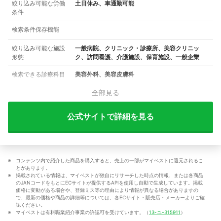
絞り込み可能な労働
土日休み、車通勤可能
条件
検索条件保存機能
絞り込み可能な施設
一般病院、クリニック・診療所、美容クリニッ
形態
ク、訪問看護、介護施設、保育施設、一般企業
検索できる診療科目
美容外科、美容皮膚科
全部見る
公式サイトで詳細を見る
コンテンツ内で紹介した商品を購入すると、売上の一部がマイベストに還元されるこ
とがあります。
掲載されている情報は、マイベストが独自にリサーチした時点の情報、または各商品
のJANコードをもとにECサイトが提供するAPIを使用し自動で生成しています。掲載
価格に変動がある場合や、登録ミス等の理由により情報が異なる場合がありますの
で、最新の価格や商品の詳細等については、各ECサイト・販売店・メーカーよりご確
認ください。
マイベストは有料職業紹介事業の許認可を受けています。（
13-ユ-315911
）