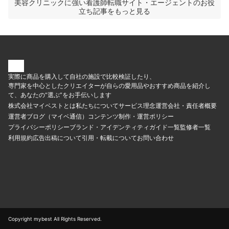
美容クリニックに強い看護師転職サイト・エージェントのお役
立ち記事をもっと見る
実際に商品を購入して自社の施設で比較検証したり、
専門家を中心としたクリエイターが自らの愛用品やおすすめ商品を紹介し
て、あなたの“選ぶ”をお手伝いします
株式会社マイベストとは
私たちについて
サービス理念
運営会社・責任者概要
運営者ブログ（マイベ通信）
コンテンツ制作・運営ポリシー
プライバシーポリシー
ブランド・アイデンティティ
ガイド一覧
監修者一覧
利用規約
広告出稿について
引用・転載について
お問い合わせ
Copyright mybest All Rights Reserved.