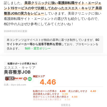
証しました。
美容クリニックに強い看護師転職サイト・エージェ
ント15サービスの中で比較してわかったエスエス・キャリア 美容
整形JOBの実力をレビュー
していきます。美容クリニックに強い
看護師転職サイト・エージェントの選び方も紹介しているので、
検討中の人はぜひ参考にしてみてくださいね！
2026年03月30日更新
本コンテンツはマイベストが独自の基準に基づき制作していますが、
EC
サイトやメーカー等から送客手数料を受領
しており、プロモーションを
含みます。
制作・運営ポリシー
転職サポートの手厚さ No.1
エスエス・キャリア
美容整形JOB
検証スコア
拡大
4.46
出典：
biyo-job.com
転職サポートの手厚さ
4.80
｜
求人の探しやすさ
4.40
｜
高待遇求人の探しやすさ
3.00
｜
美容クリニックの求人数の豊富さ
4.00
｜
美容外科の求人数の豊富さ
4.09
｜
美容皮膚科の求人数の豊富さ
4.00
｜
全部見る
未経験可の求人数の豊富さ
3.00