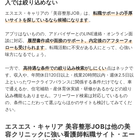
入では絞り込めない
真田桃花のプロフィール
エスエス・キャリアの「美容整形JOB」は、
転職サポートの手厚
いサイトを探しているなら候補になります
。
アプリはないものの、アドバイザーとのLINE連絡・オンライン面
談に対応。
履歴書作成や面接のサポート、内定後のアフターフォ
ローも受けられます
。転職活動に不安がある人にとって、心強い
味方になるでしょう。
一方で、
高待遇な条件での絞り込み検索がしにくい
点はネックで
す。収入や、年間休日120日以上・残業20時間以内・週休2.5日以
上といったワークライフバランスに関係する条件だけでなく、車
で通えるか、住宅補助・産休育休実績・研修があるかなどの絞り
込み機能もありません。フリーワード検索は対応しているもの
の、条件にこだわって選ぶならほかのサイトも検討してみてくだ
さい。
エスエス・キャリア 美容整形JOBは他の美
容クリニックに強い看護師転職サイト・エー