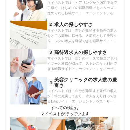
マイベストでは「ヒアリングから内定後まで
手厚く、はじめての転職活動でもスムーズに
進められる転職サイト・エージェント」をユ
ーザーが満足できる美容クリニックに強い看
護師転職サイト・エージェントとし、以下の
求人の探しやすさ
2
方法で検証を行いました。2025年11月18日時
マイベストでは「自分が希望する条件の求人
点の情報をもとに検証を行っています。
をとても簡単に探せる。大前提として美容ク
リニックの求人を確認できる転職サイト・エ
ージェント」をユーザーが満足できる美容ク
リニックに強い看護師転職サイト・エージェ
高待遇求人の探しやすさ
3
ントとし、以下の方法で検証を行いました。
マイベストでは「自分のペースで担当アドバ
2025年11月18日時点の情報をもとに検証を行
イザーと連絡が取れて、ストレスなく利用で
っています。
きる転職サイト・エージェント」をユーザー
が満足できる美容クリニックに強い看護師転
美容クリニックの求人数の豊
職サイト・エージェントとし、以下の方法で
4
検証を行いました。2025年11月18日時点の情
富さ
報をもとに検証を行っています。
マイベストでは「自分が希望する条件の求人
が非常に充実しており、求人をえり好みでき
る転職サイト・エージェント」をユーザーが
満足できる美容クリニックに強い看護師転職
すべての検証は
サイト・エージェントとし、以下の方法で検
マイベストが行っています
証を行いました。なお、デフォルトで表示さ
れる「おすすめ順」のランキングは、美容ク
リニックの求人数をもとに作成しています