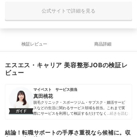
公式サイトで詳細を見る
検証レビュー
商品詳細
エスエス・キャリア 美容整形JOBの検証レ
ビュー
マイベスト サービス担当
真田桃花
脱毛クリニック・スポーツジム・サブスク・婚活サービ
スなどの生活に関わるサービス領域を担当。これまで実
ガイド
際にサービスを利用して検証するだけでなく、医師や婚
…続きを読む
活アドバイザーなど多種多様な専門家への取材を通じて
サービスを比較検証してきた。「選ぶのが難しい領域だ
からこそ、徹底検証を通じて全ユーザーが選びやすい情
結論！転職サポートの手厚さ重視なら候補に。収
報を届ける」ことをモットーに活動している。