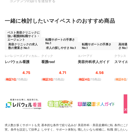
コンテンツの誤りを送信する
一緒に検討したいマイベストのおすすめ商品
ベスト美容クリニックに
強い看護師転職サイト・
エージェント
転職サポートの手厚さ
No.1
美容クリニックの求人
転職サポートの手厚さ
高待遇求
数の豊富さ No.1
求人の探しやすさ No.1
No.1
さ No.1
レバレジーズメディカルケ
クイック
エバーアド
クラシス
ア
レバウェル看護
看護roo!
美容外科求人ガイド
スマイルナ
4.75
4.71
4.56
(
検証1位
/15商品
)
(
検証2位
/15商品
)
(
検証4位
/15商品
)
(
検証6位
/1
求人数が多くサポートも充
基本的な条件で絞り込みが
美容外科・美容皮膚科に転
条件にこだわ
実。条件を設定して効率よ
しやすく、サポート体制も
職したいなら候補に。転職
探したい人に