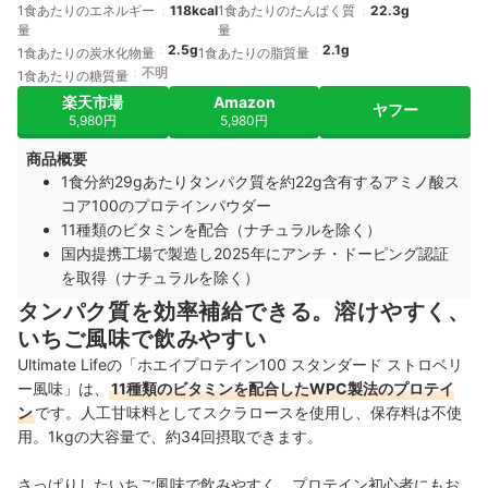
1食あたりのエネルギー
118kcal
1食あたりのたんぱく質
22.3g
量
量
2.5g
2.1g
1食あたりの炭水化物量
1食あたりの脂質量
不明
1食あたりの糖質量
楽天市場
Amazon
ヤフー
5,980円
5,980円
商品概要
1食分約29gあたりタンパク質を約22g含有するアミノ酸ス
コア100のプロテインパウダー
11種類のビタミンを配合（ナチュラルを除く）
国内提携工場で製造し2025年にアンチ・ドーピング認証
を取得（ナチュラルを除く）
タンパク質を効率補給できる。溶けやすく、
いちご風味で飲みやすい
Ultimate Lifeの「ホエイプロテイン100 スタンダード ストロベリ
ー風味」は、
11種類のビタミンを配合したWPC製法のプロテイ
ン
です。人工甘味料としてスクラロースを使用し、保存料は不使
用。1kgの大容量で、約34回摂取できます。
さっぱりしたいちご風味で飲みやすく、プロテイン初心者にもお