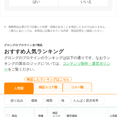
はい
いいえ
掲載商品は選び方で記載した効果・効能があることを保証したものではありません。
ご購入にあたっては、各商品に記載されている内容・商品説明をご確認ください。
グロングのプロテイン全7商品
おすすめ人気ランキング
グロングのプロテインのランキングは以下の通りです。なおラン
キングの算出ロジックについては、
コンテンツ制作・運営ポリシ
ー
をご覧ください。
検証したランキングはこちら
検証スコア順
コスパ順
人気順
絞り込み
価格
種類
味
たんぱく質含有率
検証
商品
画像
最安価格
人気
スコア