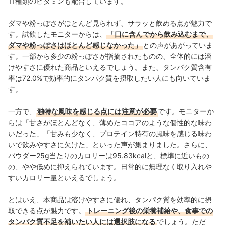
11種類のビタミンも配合しています。
ダマや粉っぽさがほとんど見られず、サラッと飲める点が魅力で
す。試飲したモニターからは、
「口に含んでから飲み込むまで、
ダマや粉っぽさはほとんど感じなかった」
との声があがっていま
す。一部から多少の粉っぽさが指摘されたものの、全体的には溶
けやすさに優れた商品といえるでしょう。また、タンパク質含有
率は72.0%で効率的にタンパク質を摂取したい人にも向いていま
す。
一方で、
独特な風味を感じる点には注意が必要
です。モニターか
らは「甘さがほとんどなく、薄めたココアのような個性的な味わ
いだった」「甘みも少なく、プロテイン特有の風味を感じる味わ
いで飲みやすさに欠けた」といった声が集まりました。さらに、
パウダー25g当たりのカロリーは95.83kcalと、標準に近いもの
の、やや低めに抑えられています。日常的に無理なく取り入れや
すいカロリー量といえるでしょう。
とはいえ、本商品は溶けやすさに優れ、タンパク質を効率的に摂
取できる点が魅力です。
トレーニング後の栄養補給や、食事での
タンパク質不足を補いたい人には選択肢になる
でしょう。ただ