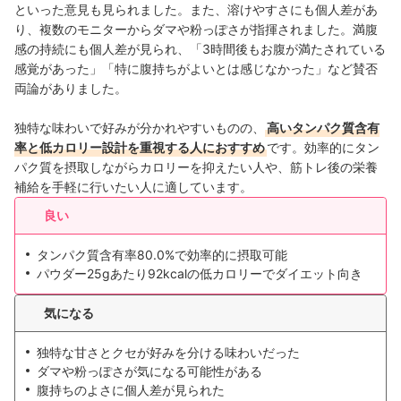
といった意見も見られました。また、溶けやすさにも個人差があ
り、複数のモニターからダマや粉っぽさが指揮されました。満腹
感の持続にも個人差が見られ、「3時間後もお腹が満たされている
感覚があった」「特に腹持ちがよいとは感じなかった」など賛否
両論がありました。
独特な味わいで好みが分かれやすいものの、
高いタンパク質含有
率と低カロリー設計を重視する人におすすめ
です。効率的にタン
パク質を摂取しながらカロリーを抑えたい人や、筋トレ後の栄養
補給を手軽に行いたい人に適しています。
良い
タンパク質含有率80.0%で効率的に摂取可能
パウダー25gあたり92kcalの低カロリーでダイエット向き
気になる
独特な甘さとクセが好みを分ける味わいだった
ダマや粉っぽさが気になる可能性がある
腹持ちのよさに個人差が見られた