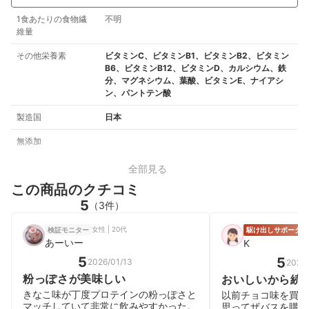
1食あたりの食物繊
不明
維量
その他栄養素
ビタミンC、ビタミンB1、ビタミンB2、ビタミン
B6、ビタミンB12、ビタミンD、カルシウム、鉄
分、マグネシウム、葉酸、ビタミンE、ナイアシ
ン、パントテン酸
製造国
日本
無添加
全部見る
この商品のクチコミ
5
（3件）
女性 | 20代
検証モニター
駆け出しサポーター
あーいー
K
5
5
2026/01/13
2025
粉っぽさが美味しい
おいしいから続
きなこ味が丁度プロテインの粉っぽさと
以前チョコ味を買え
マッチしていて非常に飲みやすかった。
思ってザバスを購入