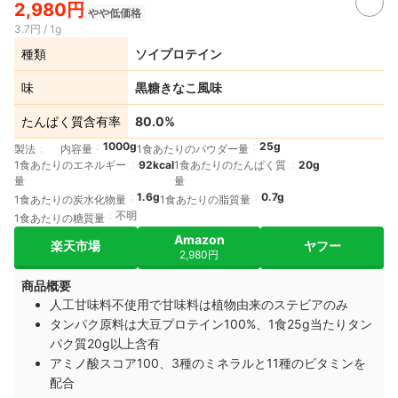
2,980円
やや低価格
3.7円 / 1g
種類
ソイプロテイン
味
黒糖きなこ風味
たんぱく質含有率
80.0%
1000g
25g
製法
内容量
1食あたりのパウダー量
1食あたりのエネルギー
92kcal
1食あたりのたんぱく質
20g
量
量
1.6g
0.7g
1食あたりの炭水化物量
1食あたりの脂質量
不明
1食あたりの糖質量
Amazon
楽天市場
ヤフー
2,980円
商品概要
人工甘味料不使用で甘味料は植物由来のステビアのみ
タンパク原料は大豆プロテイン100%、1食25g当たりタン
パク質20g以上含有
アミノ酸スコア100、3種のミネラルと11種のビタミンを
配合