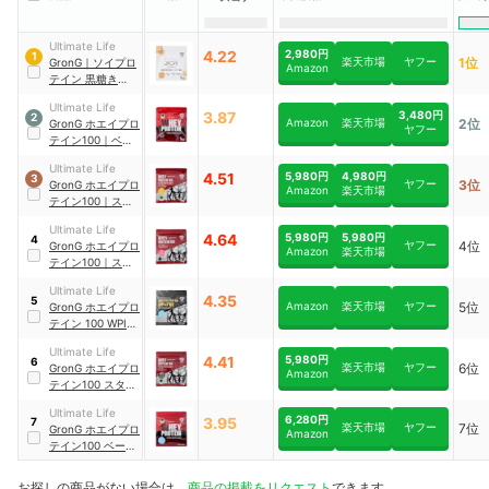
Ultimate Life
4.22
2,980円
1
楽天市場
ヤフー
1位
GronG
｜
ソイプロ
Amazon
テイン 黒糖きなこ
風味
Ultimate Life
3.87
3,480円
2
Amazon
楽天市場
2位
GronG
ホエイプロ
ヤフー
テイン100
｜
ベー
シック
Ultimate Life
4.51
5,980円
4,980円
3
ヤフー
3位
GronG
ホエイプロ
Amazon
楽天市場
テイン100
｜
スタ
ンダード バナナ風
Ultimate Life
味
4.64
5,980円
5,980円
4
ヤフー
4位
GronG
ホエイプロ
Amazon
楽天市場
テイン100
｜
スタ
ンダード ストロベ
Ultimate Life
リー風味
4.35
5
Amazon
楽天市場
ヤフー
5位
GronG
ホエイプロ
テイン 100 WPI
｜
CFM製法 パフォ
Ultimate Life
ーマンス ヨーグル
4.41
5,980円
6
楽天市場
ヤフー
6位
GronG
ホエイプロ
ト風味
Amazon
テイン100 スタン
ダード
｜
ホエイプ
Ultimate Life
ロテイン チョコレ
6,280円
3.95
7
楽天市場
ヤフー
7位
GronG
ホエイプロ
ート風味
Amazon
テイン100
ベーシ
ック
｜
ホエイプロ
テイン ヨーグル
お探しの商品がない場合は、
商品の掲載をリクエスト
できます。