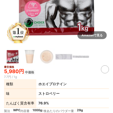
Amazonで見る
最安価格
5,980円
中価格
7.7円 / 1g
種類
ホエイプロテイン
味
ストロベリー
たんぱく質含有率
76.9%
WPC
1000g
29g
製法
内容量
1食あたりのパウダー量