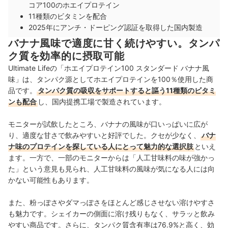
コア100のホエイプロテイン
11種類のビタミンを配合
2025年にアンチ・ドーピング認証を取得した国内製造
バナナ風味で適度に甘く続けやすい。タンパ
ク質を効率的に摂取可能
Ultimate Lifeの「ホエイプロテイン100 スタンダード バナナ風
味」は、タンパク源としてホエイプロテインを100％使用した商
品です。
タンパク質の吸収をサポートすると謳う11種類のビタミ
ンも配合
し、国内提携工場で製造されています。
モニターが試飲したところ、バナナの風味が口いっぱいに広が
り、適度な甘さで飲みやすいと好評でした。クセが少なく、
バナ
ナ味のプロテインを探している人にとって魅力的な選択肢
といえ
ます。一方で、一部のモニターからは「人工甘味料の味が強かっ
た」という意見も見られ、人工甘味料の風味が気になる人には向
かない可能性もあります。
また、粉っぽさやダマっぽさをほとんど感じさせない溶けやすさ
も魅力です。シェイカーの側面に溶け残りもなく、サラッと飲み
やすい商品です。さらに、タンパク質含有率は76.9%と高く、効