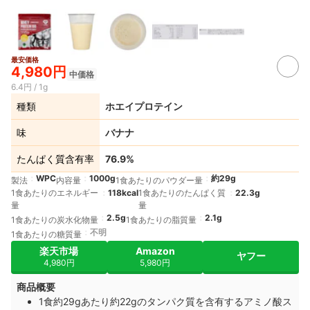
最安価格
4,980円
中価格
6.4円 / 1g
種類
ホエイプロテイン
味
バナナ
たんぱく質含有率
76.9%
WPC
1000g
約29g
製法
内容量
1食あたりのパウダー量
1食あたりのエネルギー
118kcal
1食あたりのたんぱく質
22.3g
量
量
2.5g
2.1g
1食あたりの炭水化物量
1食あたりの脂質量
不明
1食あたりの糖質量
楽天市場
Amazon
ヤフー
4,980円
5,980円
商品概要
1食約29gあたり約22gのタンパク質を含有するアミノ酸ス