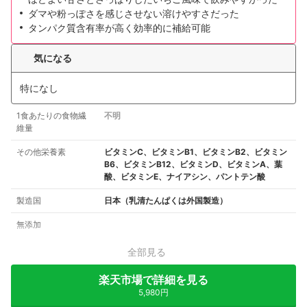
ダマや粉っぽさを感じさせない溶けやすさだった
タンパク質含有率が高く効率的に補給可能
気になる
特になし
1食あたりの食物繊
不明
維量
その他栄養素
ビタミンC、ビタミンB1、ビタミンB2、ビタミン
B6、ビタミンB12、ビタミンD、ビタミンA、葉
酸、ビタミンE、ナイアシン、パントテン酸
製造国
日本（乳清たんぱくは外国製造）
無添加
全部見る
楽天市場で詳細を見る
5,980円