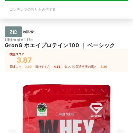
コンテンツの誤りを送信する
2位
検証7位
Ultimate Life
GronG
ホエイプロテイン100
｜
ベーシック
検証スコア
3.87
美味しさ
3.50
｜
溶けやすさ
4.53
｜
タンパク質含有率の高さ
4.20