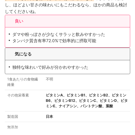
し、ほどよい甘さの味わいにもこだわるなら、ほかの商品も検討
してくださいね。
良い
ダマや粉っぽさが少なくサラッと飲みやすかった
タンパク質含有率72.0%で効率的に摂取可能
気になる
独特な味わいで好みが分かれやすかった
1食あたりの食物繊
不明
維量
その他栄養素
ビタミンA、ビタミンB1、ビタミンB2、ビタミン
B6、ビタミンB12、ビタミンC、ビタミンD、ビタ
ミンE、ナイアシン、パントテン酸、葉酸
製造国
日本
無添加