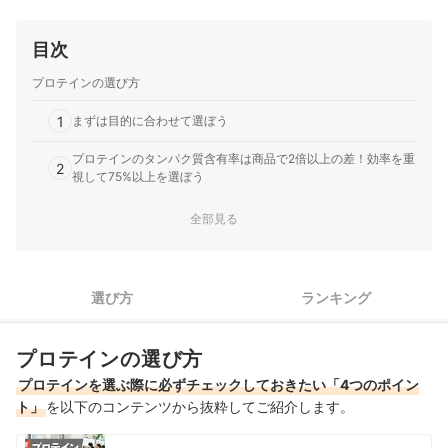
目次
プロテインの選び方
1
まずは目的に合わせて選ぼう
プロテインのタンパク質含有率は商品で2倍以上の差！効率を重
2
視して75%以上を選ぼう
3
コスパで選ぶならタンパク質1gあたりの金額で比較しよう
全部見る
4
ダマになりにくく、粉っぽさが少ないものを選ぼう
選び方
ランキング
グロングのプロテイン全7商品おすすめ人気ランキング
売れ筋の人気グロングのプロテイン全7商品を徹底比較！
プロテインの選び方
グロングのプロテインの売れ筋ランキングもチェック！
プロテインを選ぶ際に必ずチェックしておきたい「4つのポイン
ト」
を以下のコンテンツから抜粋してご紹介します。