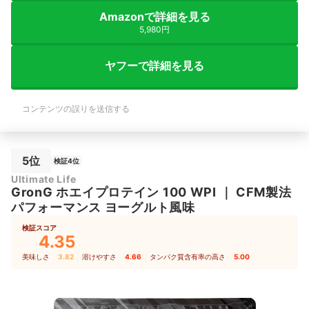
Amazonで詳細を見る
5,980円
ヤフーで詳細を見る
コンテンツの誤りを送信する
5位
検証4位
Ultimate Life
GronG
ホエイプロテイン 100 WPI
｜
CFM製法
パフォーマンス ヨーグルト風味
検証スコア
4.35
美味しさ
3.82
｜
溶けやすさ
4.66
｜
タンパク質含有率の高さ
5.00