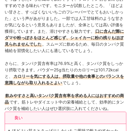
すすめできる味わいです。モニターが試飲したところ、「ほどよ
い甘さと、すっぱくないいちごのフレーバーでとてもおいしかっ
た」という声があがりました。一部では人工甘味料のような甘さ
が気になるという意見もありましたが、全体としては高い評価を
獲得しています。また、溶けやすさも魅力です。
口に含んだ際に
ダマや粉っぽさをほとんど感じず、シェイカーに粉の残りもほぼ
見られませんでした
。スムーズに飲めるため、毎日のタンパク質
補給を習慣化したい人にも適しているでしょう。
さらに、タンパク質含有率は76.9%と高く、タンパク質をしっか
り摂取できます。パウダー25g当たりのカロリーは101.72kcal
と、
カロリーを気にする人は、摂取量や他の食事とのバランスを
意識しながら取り入れるとよい
でしょう。
飲みやすさと高いタンパク質含有率を求める人にはおすすめの商
品
です。筋トレやダイエット中の栄養補給として、効率的にタン
パク質を補給したい人はぜひ選択肢に入れてくださいね。
良い
ほどよい甘さとさっぱりしたいちご風味で飲みやすかった