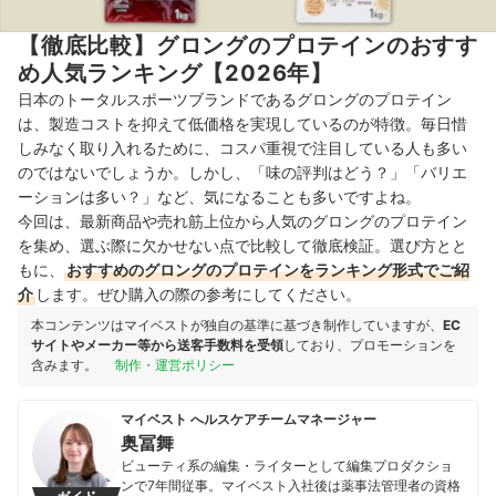
【徹底比較】グロングのプロテインのおすす
め人気ランキング【2026年】
日本のトータルスポーツブランドであるグロングのプロテイン
は、製造コストを抑えて低価格を実現しているのが特徴。毎日惜
しみなく取り入れるために、コスパ重視で注目している人も多い
のではないでしょうか。しかし、「味の評判はどう？」「バリエ
ーションは多い？」など、気になることも多いですよね。
今回は、最新商品や売れ筋上位から人気のグロングのプロテイン
を集め、選ぶ際に欠かせない点で比較して徹底検証。選び方とと
もに、
おすすめのグロングのプロテインをランキング形式でご紹
介
します。ぜひ購入の際の参考にしてください。
本コンテンツはマイベストが独自の基準に基づき制作していますが、
EC
サイトやメーカー等から送客手数料を受領
しており、プロモーションを
含みます。
制作・運営ポリシー
マイベスト へルスケアチームマネージャー
奥冨舞
ビューティ系の編集・ライターとして編集プロダクショ
ンで7年間従事。マイベスト入社後は薬事法管理者の資格