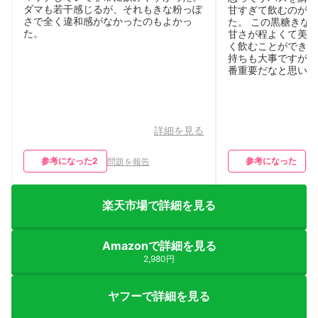
ダマも若干感じるが、それもきな粉っぽ
甘すぎて飲むのが苦
さで全く違和感がなかったのもよかっ
た。 この黒糖きな
た。
甘さが程よくて美味
く飲むことができて
持ちも大事ですが、
番重要だなと思いま
詳細を見る
参考になった
2
参考になった
問題を報告
問
楽天市場で詳細を見る
Amazonで詳細を見る
2,980円
ヤフーで詳細を見る