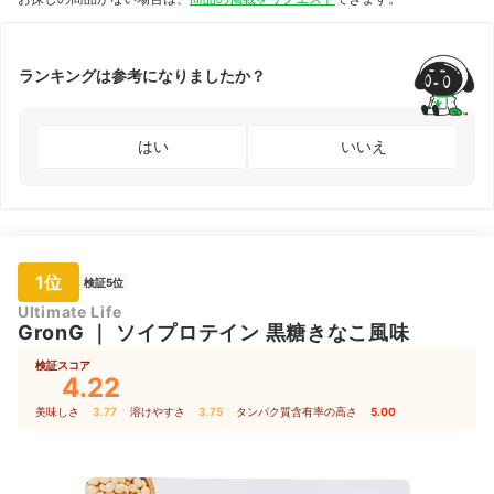
ト風味
ランキングは参考になりましたか？
はい
いいえ
1位
検証5位
Ultimate Life
GronG
｜
ソイプロテイン 黒糖きなこ風味
検証スコア
4.22
美味しさ
3.77
｜
溶けやすさ
3.75
｜
タンパク質含有率の高さ
5.00