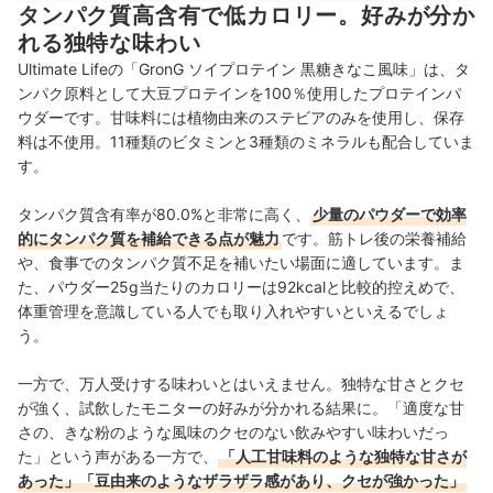
タンパク質高含有で低カロリー。好みが分か
れる独特な味わい
Ultimate Lifeの「GronG ソイプロテイン 黒糖きなこ風味」は、タ
ンパク原料として大豆プロテインを100％使用したプロテインパ
ウダーです。甘味料には植物由来のステビアのみを使用し、保存
料は不使用。11種類のビタミンと3種類のミネラルも配合していま
す。
タンパク質含有率が80.0%と非常に高く、
少量のパウダーで効率
的にタンパク質を補給できる点が魅力
です。筋トレ後の栄養補給
や、食事でのタンパク質不足を補いたい場面に適しています。ま
た、パウダー25g当たりのカロリーは92kcalと比較的控えめで、
体重管理を意識している人でも取り入れやすいといえるでしょ
う。
一方で、万人受けする味わいとはいえません。独特な甘さとクセ
が強く、試飲したモニターの好みが分かれる結果に。「適度な甘
さの、きな粉のような風味のクセのない飲みやすい味わいだっ
た」という声がある一方で、
「人工甘味料のような独特な甘さが
あった」「豆由来のようなザラザラ感があり、クセが強かった」