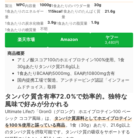
WPC
1000g
30g
製法
内容量
1食あたりのパウダー量
1食あたりのエネルギー
115kcal
1食あたりのたんぱく質
21.6g
量
量
3.9g
1.9g
1食あたりの炭水化物量
1食あたりの脂質量
不明
1食あたりの糖質量
ヤフー
楽天市場
Amazon
3,480円
商品概要
アミノ酸スコア100のホエイプロテイン100%使用。1食
30gあたりタンパク質21.6g以上
1食あたりBCAA約5000mg、EAA約10800mg含有
国内提携工場で製造。アンチドーピング認証「インフォー
ムドチョイス」取得
タンパク質含有率72.0%で効率的。独特な
風味で好みが分かれる
Ultimate Lifeの「GronG（グロング） ホエイプロテイン100 ベー
シック ココア風味」は、
タンパク質原料としてホエイプロテイン
を100％使用と謳っている商品
。1食（30g）あたり、21.6g以上
のタンパク質を摂取可能です。タンパク質の吸収をサポートする