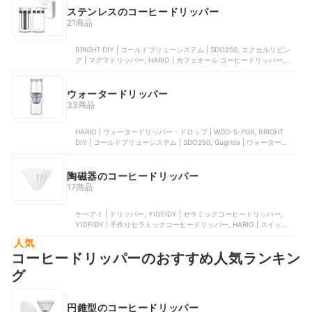
ステンレスのコーヒードリッパー
21商品
BRIGHT DIY | コールドブリューシステム | SDO250, エクセルリビン
グ | マグマドリッパー, HARIO | カフェオール コーヒードリッパー,
HARIO | ウォータードリッパー・ポタN | PTN-5BZ, HARIO | ダブル
メッシュメタルドリッパー | DMD-02-HSV
ウォータードリッパー
33商品
HARIO | ウォータードリッパー・ドロップ | WDD-5-PGR, BRIGHT
DIY | コールドブリューシステム | SDO250, Gugrida | ウォータードリ
ッパー, Gugrida | 水出しコーヒードリッパー , HARIO | 水出し珈琲ポ
ット | MCPN-14CBR
陶磁器のコーヒードリッパー
17商品
ケーアイ | ドリッパー, YIOFIDY | セラミックコーヒードリッパー,
YIOFIDY | 手作りセラミックコーヒードリッパー, HARIO | スイッチ
サンライズ 坂口憲二 コラボモデル | SSDC-200-SUN, 三洋産業 |
人気
CAFEC フラワードリッパー
コーヒードリッパーのおすすめ人気ランキン
グ
円錐型のコーヒードリッパー