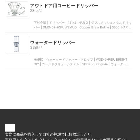
アウトドア用コーヒードリッパー
23商品
下村企販 | ドリッパー | 45145, HARIO | ダブルメッシュメタルドリッ
パー | DMD-02-HSV, WEMUG | Cop​​per Brew Bottle | S650, HARIO
| メタルドリッパー | O-VDM-02-HSV, HARIO | メタルドリッパー |
VDMR-02-HSV
ウォータードリッパー
33商品
HARIO | ウォータードリッパー・ドロップ | WDD-5-PGR, BRIGHT
DIY | コールドブリューシステム | SDO250, Gugrida | ウォータードリ
ッパー, Gugrida | 水出しコーヒードリッパー , HARIO | 水出し珈琲ポ
ット | MCPN-14CBR
実際に商品を購入して自社の施設で比較検証したり、
専門家を中心としたクリエイターが自らの愛用品やおすすめ商品を紹介し