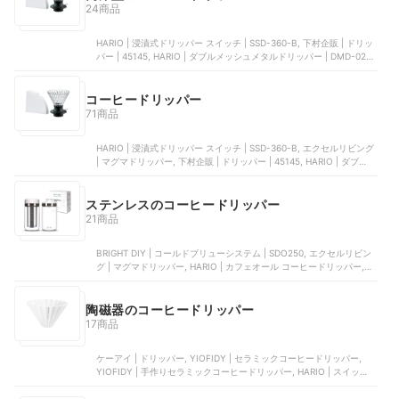
24商品
HARIO | 浸漬式ドリッパー スイッチ | SSD-360-B, 下村企販 | ドリッ
パー | 45145, HARIO | ダブルメッシュメタルドリッパー | DMD-02-
HSV, HARIO | 耐熱ガラス透過ドリッパー | VDGR-02-OV, 下村企販 |
ドリッパー 大 | 42157
コーヒードリッパー
71商品
HARIO | 浸漬式ドリッパー スイッチ | SSD-360-B, エクセルリビング
| マグマドリッパー, 下村企販 | ドリッパー | 45145, HARIO | ダブルメ
ッシュメタルドリッパー | DMD-02-HSV, HARIO | コールドブリュー
コーヒージャグ N | CBSN-10-HSV
ステンレスのコーヒードリッパー
21商品
BRIGHT DIY | コールドブリューシステム | SDO250, エクセルリビン
グ | マグマドリッパー, HARIO | カフェオール コーヒードリッパー,
HARIO | ウォータードリッパー・ポタN | PTN-5BZ, HARIO | ダブル
メッシュメタルドリッパー | DMD-02-HSV
陶磁器のコーヒードリッパー
17商品
ケーアイ | ドリッパー, YIOFIDY | セラミックコーヒードリッパー,
YIOFIDY | 手作りセラミックコーヒードリッパー, HARIO | スイッチ
サンライズ 坂口憲二 コラボモデル | SSDC-200-SUN, 三洋産業 |
CAFEC フラワードリッパー