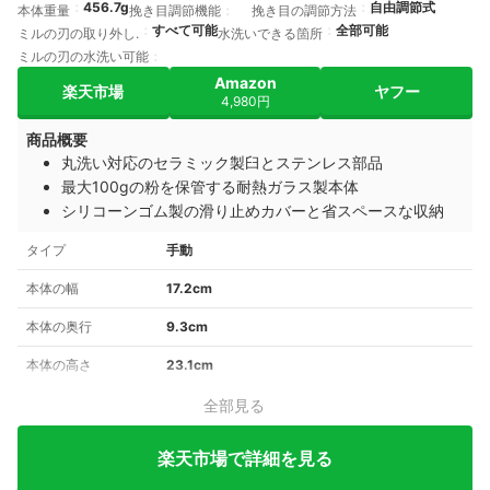
456.7g
自由調節式
本体重量
挽き目調節機能
挽き目の調節方法
すべて可能
全部可能
ミルの刃の取り外し.
水洗いできる箇所
ミルの刃の水洗い可能
Amazon
楽天市場
ヤフー
4,980円
商品概要
丸洗い対応のセラミック製臼とステンレス部品
最大100gの粉を保管する耐熱ガラス製本体
シリコーンゴム製の滑り止めカバーと省スペースな収納
タイプ
手動
本体の幅
17.2cm
本体の奥行
9.3cm
本体の高さ
23.1cm
全部見る
楽天市場で詳細を見る