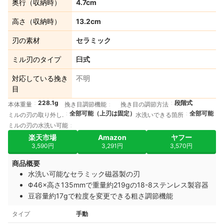
奥行（収納時）
4.7cm
高さ（収納時）
13.2cm
刃の素材
セラミック
ミル刃のタイプ
臼式
対応している挽き
不明
目
228.1g
段階式
本体重量
挽き目調節機能
挽き目の調節方法
全部可能（上刃は固定）
全部可能
ミルの刃の取り外し.
水洗いできる箇所
ミルの刃の水洗い可能
楽天市場
Amazon
ヤフー
3,590円
3,291円
3,570円
商品概要
水洗い可能なセラミック磁器製の刃
Φ46×高さ135mmで重量約219gの18-8ステンレス製容器
豆容量約17gで粒度を変更できる粗さ調節機能
タイプ
手動