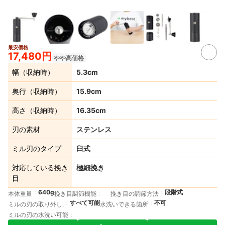
最安価格
4+
17,480円
やや高価格
幅（収納時）
5.3cm
奥行（収納時）
15.9cm
高さ（収納時）
16.35cm
刃の素材
ステンレス
ミル刃のタイプ
臼式
対応している挽き
極細挽き
目
640g
段階式
本体重量
挽き目調節機能
挽き目の調節方法
すべて可能
不可
ミルの刃の取り外し.
水洗いできる箇所
ミルの刃の水洗い可能