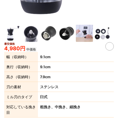
最安価格
7+
4,980円
中価格
幅（収納時）
9.1cm
奥行（収納時）
9.1cm
高さ（収納時）
7.9cm
刃の素材
ステンレス
ミル刃のタイプ
臼式
対応している挽き
粗挽き、中挽き、細挽き
目