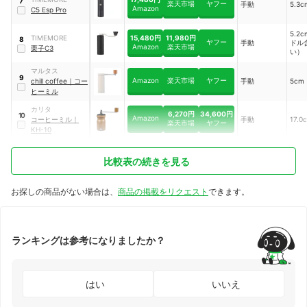
7
楽天市場
ヤフー
手動
5.3c
Amazon
C5 Esp Pro
5.2
15,480円
11,980円
TIMEMORE
8
ヤフー
手動
ドル
Amazon
楽天市場
栗子C3
い）
マルタス
9
Amazon
楽天市場
ヤフー
chill coffee
｜
コー
手動
5cm
ヒーミル
カリタ
6,270円
34,600円
10
Amazon
コーヒーミル
｜
手動
17.0
楽天市場
ヤフー
KH-10
比較表の続きを見る
お探しの商品がない場合は、
商品の掲載をリクエスト
できます。
ランキングは参考になりましたか？
はい
いいえ