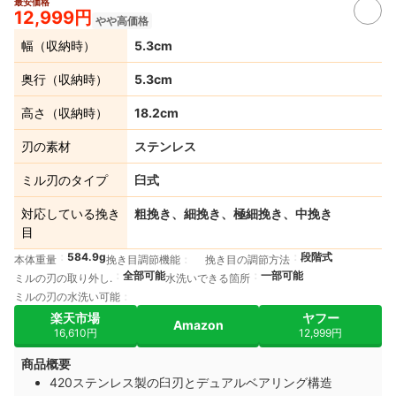
最安価格
4+
12,999円
やや高価格
幅（収納時）
5.3cm
奥行（収納時）
5.3cm
高さ（収納時）
18.2cm
刃の素材
ステンレス
ミル刃のタイプ
臼式
対応している挽き
粗挽き、細挽き、極細挽き、中挽き
目
584.9g
段階式
本体重量
挽き目調節機能
挽き目の調節方法
全部可能
一部可能
ミルの刃の取り外し.
水洗いできる箇所
ミルの刃の水洗い可能
楽天市場
ヤフー
Amazon
16,610円
12,999円
商品概要
420ステンレス製の臼刃とデュアルベアリング構造