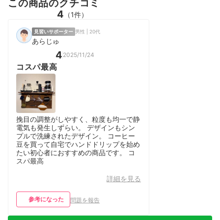
この商品のクチコミ
4
（1件）
見習いサポーター
男性 | 20代
あらじゅ
4
2025/11/24
コスパ最高
挽目の調整がしやすく、粒度も均一で静
電気も発生しずらい。 デザインもシン
プルで洗練されたデザイン。 コーヒー
豆を買って自宅でハンドドリップを始め
たい初心者におすすめの商品です。 コ
スパ最高
詳細を見る
参考になった
問題を報告