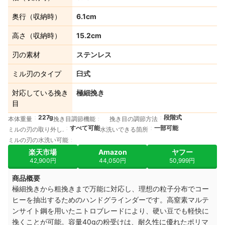
奥行（収納時）
6.1cm
高さ（収納時）
15.2cm
刃の素材
ステンレス
ミル刃のタイプ
臼式
対応している挽き
極細挽き
目
227g
段階式
本体重量
挽き目調節機能
挽き目の調節方法
すべて可能
一部可能
ミルの刃の取り外し.
水洗いできる箇所
ミルの刃の水洗い可能
楽天市場
Amazon
ヤフー
42,900円
44,050円
50,999円
商品概要
極細挽きから粗挽きまで万能に対応し、理想の粒子分布でコー
ヒーを抽出するためのハンドグラインダーです。高窒素マルテ
ンサイト鋼を用いたニトロブレードにより、硬い豆でも軽快に
挽くことが可能。容量40gの粉受けは、耐久性に優れたポリマ