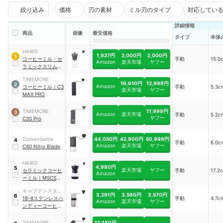
絞り込み
価格
刃の素材
ミル刃のタイプ
対応してい
詳細情報
商品
画像
最安価格
タイプ
本体
HARIO
1,927円
2,000円
2,000円
1
コーヒーミル・セ
手動
15.0
Amazon
楽天市場
ヤフー
ラミックスリム
｜
MSS-1TB
TIMEMORE
16,610円
12,999円
2
Amazon
コーヒーミル
｜
‎C3
手動
5.3c
楽天市場
ヤフー
MAX PRO
11,999円
TIMEMORE
3
Amazon
楽天市場
手動
5.2c
ヤフー
C3S Pro
44,050円
42,900円
50,999円
Comandante
4
手動
6.0c
Amazon
楽天市場
ヤフー
C40 Nitro Blade
HARIO
4,980円
5
楽天市場
ヤフー
セラミックコーヒ
手動
17.2
Amazon
ーミル
｜
MSCS-
2B
キャプテンスタッ
3,291円
3,590円
3,570円
6
グ
18-8ステンレスハ
手動
4.7c
Amazon
楽天市場
ヤフー
ンディーコーヒー
ミルS
｜
UW-3501
17,480円
TIMEMORE