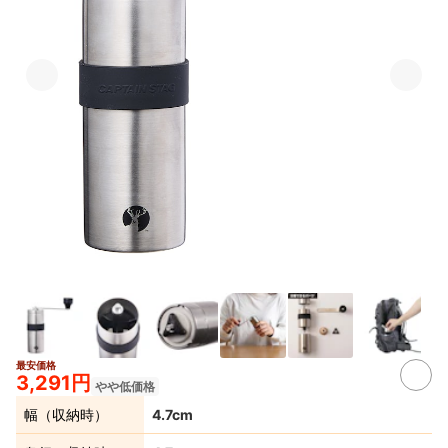
最安価格
5+
3,291円
やや低価格
幅（収納時）
4.7cm