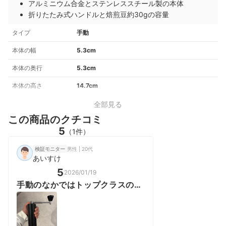
アルミニウム合金とステンレススチール製の本体
折りたたみ式ハンドルと焙煎豆約30gの容量
タイプ
手動
本体の幅
5.3cm
本体の奥行
5.3cm
本体の高さ
14.7cm
全部見る
この商品のクチコミ
5
（1件）
男性 | 20代
検証モニター
あいすけ
5
2026/01/19
手動のなかではトップクラスのク
オリティ