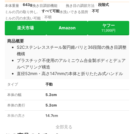
643g
段階式
本体重量
挽き目調節機能
挽き目の調節方法
すべて可能
不可
ミルの刃の取り外し.
水洗いできる箇所
不明
ミルの刃の水洗い可能
ヤフー
楽天市場
Amazon
11,999円
商品概要
S2Cステンレススチール製円錐バリと36段階の挽き目調整
機構
プラスチック不使用のアルミニウム合金製ボディとデュア
ルベアリング構造
直径52mm・高さ147mmの本体と折りたたみ式ハンドル
タイプ
手動
本体の幅
5.2cm
本体の奥行
5.2cm
本体の高さ
14.7cm
全部見る