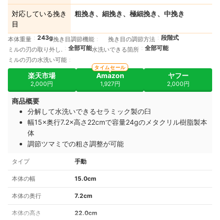
対応している挽き
粗挽き、細挽き、極細挽き、中挽き
目
243g
段階式
本体重量
挽き目調節機能
挽き目の調節方法
全部可能
全部可能
ミルの刃の取り外し.
水洗いできる箇所
ミルの刃の水洗い可能
タイムセール
楽天市場
Amazon
ヤフー
2,000円
1,927円
2,000円
商品概要
分解して水洗いできるセラミック製の臼
幅15×奥行7.2×高さ22cmで容量24gのメタクリル樹脂製本
体
調節ツマミでの粗さ調整が可能
タイプ
手動
本体の幅
15.0cm
本体の奥行
7.2cm
本体の高さ
22.0cm