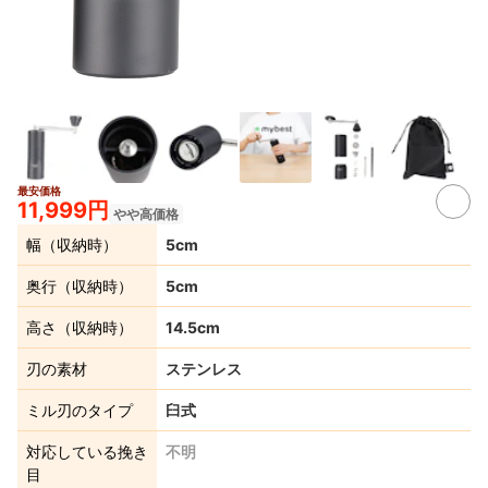
最安価格
4+
11,999円
やや高価格
幅（収納時）
5cm
奥行（収納時）
5cm
高さ（収納時）
14.5cm
刃の素材
ステンレス
ミル刃のタイプ
臼式
対応している挽き
不明
目