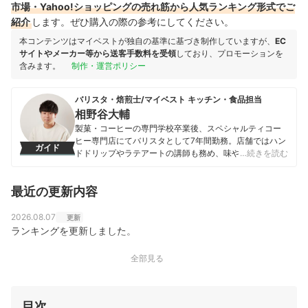
市場・Yahoo!ショッピングの売れ筋から人気ランキング形式でご
紹介
します。ぜひ購入の際の参考にしてください。
本コンテンツはマイベストが独自の基準に基づき制作していますが、
EC
サイトやメーカー等から送客手数料を受領
しており、プロモーションを
含みます。
制作・運営ポリシー
バリスタ・焙煎士/マイベスト キッチン・食品担当
相野谷大輔
製菓・コーヒーの専門学校卒業後、スペシャルティコー
ヒー専門店にてバリスタとして7年間勤務。店舗ではハン
ガイド
ドドリップやラテアートの講師も務め、味や香りへの繊
…続きを読む
細な感覚を磨く。マイベスト入社後はカフェで勤務して
いたこれまでの経験を活かし、コーヒー器具をはじめ、
最近の更新内容
調理器具やキッチン雑貨、食品・ドリンク、ギフトアイ
テムなど、食まわり全般の商材の比較検証を担当。「ユ
ーザーの立場に立って考える」をモットーに、日々の業
2026.08.07
更新
務に取り組んでいる。また、焙煎士・バリスタとして現
ランキングを更新しました。
在も現場に立ち、実体験に基づいたリアルなレビューを
届けている。
全部見る
相野谷大輔のプロフィール
目次