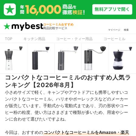
コーヒーミルおすすめ
商品比較サービス
マイページ
検索
TOP
キッチン用品
コーヒー・ティー用品
コーヒーミル
コンパクトなコーヒーミルのおすすめ人気ラ
ンキング【2026年8月】
小さめサイズで軽く、キャンプやアウトドアにも携帯しやすいコ
ンパクトなコーヒーミル。ハリオやポーレックスなどのメーカー
が販売しています。手動式から電動式まであり、刃の形状やコー
ヒー粉の粒度、使い方はさまざまで種類が多いため、用途やシー
ンに合わせて選びたいですよね。
今回は、おすすめの
コンパクトなコーヒーミルをAmazon・楽天