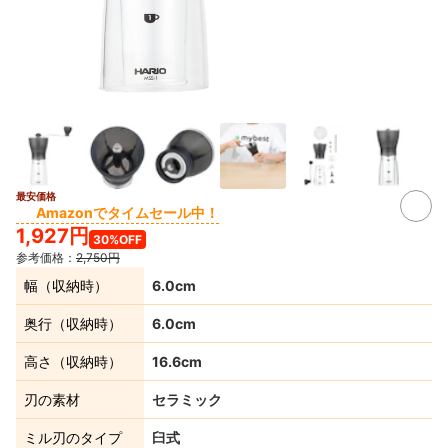
最安価格
4+
Amazonでタイムセール中！
1,927円
30%OFF
参考価格：
2,750円
幅（収納時）
6.0cm
奥行（収納時）
6.0cm
高さ（収納時）
16.6cm
刃の素材
セラミック
ミル刃のタイプ
臼式