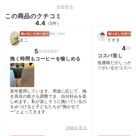
全部見る
この商品のクチコミ
4.4
（5件）
駆け出しサポーター
男性 | 30代
駆け出しサポーター
まこ
イオタ
4
2025
5
2025/09/21
コスパ良し
挽く時間もコーヒーを愉しめる
低価格だがしっかり
ツがいるがコスパは
長年愛用しています。用途に応じて、挽
き具合の粗さも調整でき、自分好みを楽
しめます。私が楽しそうに挽いているの
をみつけると子どもたちが“挽かせて
ー”とよってきます。
詳細を見る