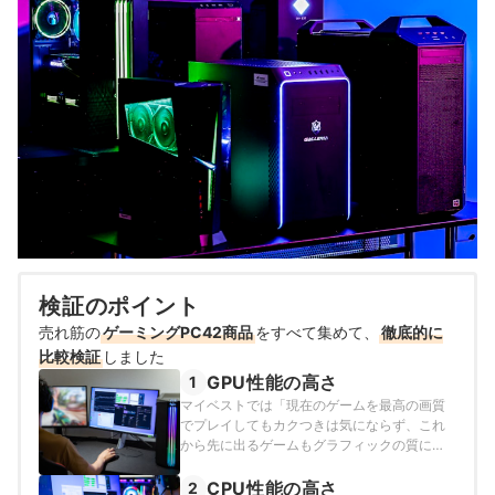
検証のポイント
売れ筋の
ゲーミングPC42商品
をすべて集めて、
徹底的に
比較検証
しました
GPU性能の高さ
1
マイベストでは「現在のゲームを最高の画質
でプレイしてもカクつきは気にならず、これ
から先に出るゲームもグラフィックの質によ
っては最高の画質でサクサクプレイできる」
ものをユーザーが満足できる商品とし、以下
CPU性能の高さ
2