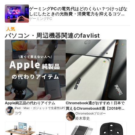
ゲーミングPCの電気代はどのくらい？つけっぱな
しにしたときの光熱費・消費電力を抑えるコツも
解説
ゲーミングPC
人気
パソコン・周辺機器関連のfavlist
Apple純正品の代わりアイテム
Chromebook通がおすすめ！日本で
iPad・Mac・ガジェットで生産性UP⤴︎
買えるChromebook8選【2018年
コウ
版】
Chromebookブロガー
鈴木章史