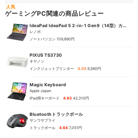
人気
ゲーミングPC関連の商品レビュー
IdeaPad IdeaPad 5 2-in-1 Gen9（14型）カ
スタマイズモデル
レノボ
|
ノートパソコン
109,890円
PIXUS TS3730
キヤノン
|
インクジェットプリンター
4.03
6,560円
Magic Keyboard
Apple Japan
|
iPad用キーボード
4.63
42,310円
Bluetoothトラックボール
サンワサプライ
|
トラックボール
4.64
7,051円