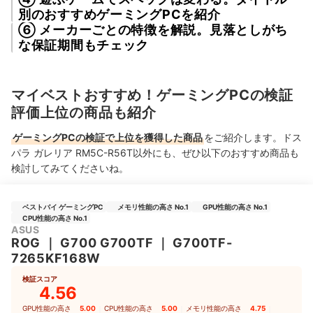
別のおすすめゲーミングPCを紹介
⑥ メーカーごとの特徴を解説。見落としがち
な保証期間もチェック
マイベストおすすめ！ゲーミングPCの検証
評価上位の商品も紹介
ゲーミングPCの検証で上位を獲得した商品
をご紹介します。ドス
パラ ガレリア RM5C-R56T以外にも、ぜひ以下のおすすめ商品も
検討してみてくださいね。
ベストバイ ゲーミングPC
メモリ性能の高さ No.1
GPU性能の高さ No.1
CPU性能の高さ No.1
ASUS
ROG
｜
G700 G700TF
｜
G700TF-
7265KF168W
検証スコア
4.56
GPU性能の高さ
5.00
｜
CPU性能の高さ
5.00
｜
メモリ性能の高さ
4.75
｜