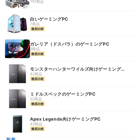
751商品
白いゲーミングPC
7商品
徹底比較
ガレリア（ドスパラ）のゲーミングPC
9商品
徹底比較
モンスターハンターワイルズ向けゲーミング
PC
42商品
徹底比較
ミドルスペックのゲーミングPC
22商品
徹底比較
Apex Legends向けゲーミングPC
42商品
徹底比較
新着