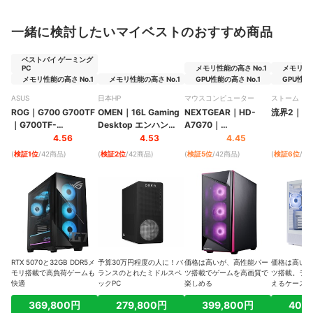
一緒に検討したいマイベストのおすすめ商品
ベストバイ ゲーミング
PC
メモリ性能の高さ No.1
メモリ性能
メモリ性能の高さ No.1
メモリ性能の高さ No.1
GPU性能の高さ No.1
GPU性能の
ASUS
日本HP
マウスコンピューター
ストーム
ROG
｜
G700 G700TF
OMEN
｜
16L Gaming
NEXTGEAR
｜
HD-
流界2
｜
RK
｜
G700TF-
Desktop エンハンス
A7G70
｜
7265KF168W
ドモデルv2
｜
TG03-
HDA7G70B8AFDW1
4.56
4.53
4.45
0021jp
02DEC
(
検証1位
/42商品
)
(
検証2位
/42商品
)
(
検証5位
/42商品
)
(
検証6位
/4
RTX 5070と32GB DDR5メ
予算30万円程度の人に！バ
価格は高いが、高性能パー
価格は高いが
モリ搭載で高負荷ゲームも
ランスのとれたミドルスペ
ツ搭載でゲームを高画質で
ツ搭載。ライ
快適
ックPC
楽しめる
えるケースも
369,800円
279,800円
399,800円
409