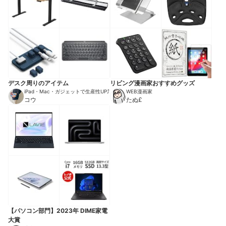
デスク周りのアイテム
リビング漫画家おすすめグッズ
iPad・Mac・ガジェットで生産性UP⤴︎
WEB漫画家
コウ
たぬ£
【パソコン部門】2023年 DIME家電
大賞