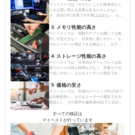
の方法で検証を行いました。
マイベストでは「やりたいことが将来増えた
ときは買い替える必要があるかもしれない
が、現状のPC作業での不満はほぼない」もの
をユーザーが満足できる商品とし、以下の方
法で検証を行いました。
メモリ性能の高さ
3
マイベストでは「複数のアプリを開いても動
作に不安が少なく、日常的に使いやすい」も
のをユーザーが満足できる商品とし、以下の
それぞれの項目のスコアの加重平均でおすす
め度をスコア化しました。
ストレージ性能の高さ
4
マイベストでは「日常的なゲームプレイは快
適でロードの待ち時間も少なく、容量も十分
で使いやすい」ものをユーザーが満足できる
商品とし、以下のそれぞれの項目のスコアの
加重平均でおすすめ度をスコア化しました。
価格の安さ
5
マイベストでは「市場のゲーミングPCの中で
は比較的安い」ものをユーザーが満足できる
商品とし、その基準を偏差値45以下と定めて
以下の方法で検証を行いました。
すべての検証は
マイベストが行っています