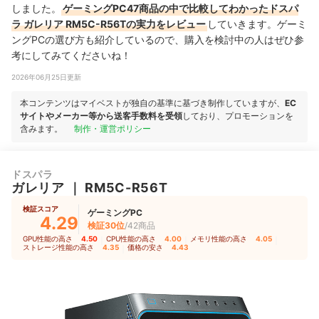
しました。
ゲーミングPC47商品の中で比較してわかったドスパ
ラ ガレリア RM5C-R56Tの実力をレビュー
していきます。ゲーミ
ングPCの選び方も紹介しているので、購入を検討中の人はぜひ参
考にしてみてくださいね！
2026年06月25日更新
本コンテンツはマイベストが独自の基準に基づき制作していますが、
EC
サイトやメーカー等から送客手数料を受領
しており、プロモーションを
含みます。
制作・運営ポリシー
ドスパラ
ガレリア
｜
RM5C-R56T
検証スコア
ゲーミングPC
4.29
検証30位
/42商品
GPU性能の高さ
4.50
｜
CPU性能の高さ
4.00
｜
メモリ性能の高さ
4.05
｜
ストレージ性能の高さ
4.35
｜
価格の安さ
4.43