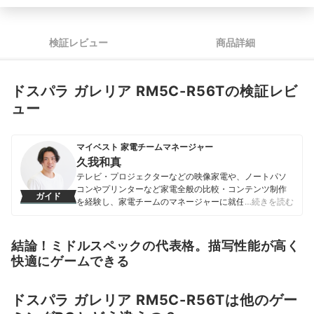
検証レビュー
商品詳細
ドスパラ ガレリア RM5C-R56Tの検証レビ
ュー
マイベスト 家電チームマネージャー
久我和真
テレビ・プロジェクターなどの映像家電や、ノートパソ
コンやプリンターなど家電全般の比較・コンテンツ制作
ガイド
を経験し、家電チームのマネージャーに就任。キャリブ
…続きを読む
レーションソフトを用いたテレビ・プロジェクターの画
質測定を設計したり、ノートパソコンのベンチマークテ
ストに取り組んだりしてきた。「ユーザーにとってベス
結論！ミドルスペックの代表格。描写性能が高く
トな選択体験を提供する」ことを心がけて、コンテンツ
快適にゲームできる
制作を行っている。
久我和真のプロフィール
ドスパラ ガレリア RM5C-R56Tは他のゲー