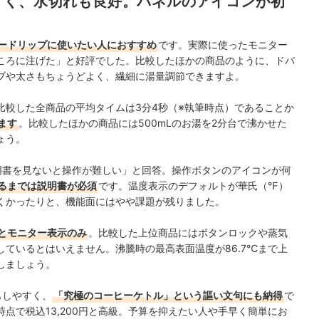
すく、水切れも良好。パネルのアイコンが初
のプロフィール
ードリップに使いたい人におすすめ
です。実際に使ったモニター
ころに注げた」と好評でした。比較したほかの商品のように、ドバ
ブや太さもちょうどよく、繊細に湯量調節できますよ。
。比較した全商品の平均タイムは3分4秒（※執筆時点）であることか
ます
。比較したほかの商品には500mLのお湯を2分台で沸かせた
ょう。
明書を見ないと操作が難しい」と回答。操作ボタンのアイコンが何
るまでは説明書が必須
です。温度表示のデフォルトが華氏（℉）
くかったりと、機能面にはやや課題が残りました。
とモニター表示のみ
。比較した上位商品にはボタンロックや蒸気
ているとはいえません。沸騰時の最高表面温度が86.7℃まで上
しましょう。
もしやすく、
「究極のコーヒーケトル」という謳い文句にも納得
で
で税込13,200円と高級
。予算を抑えたい人や手早く簡単にお