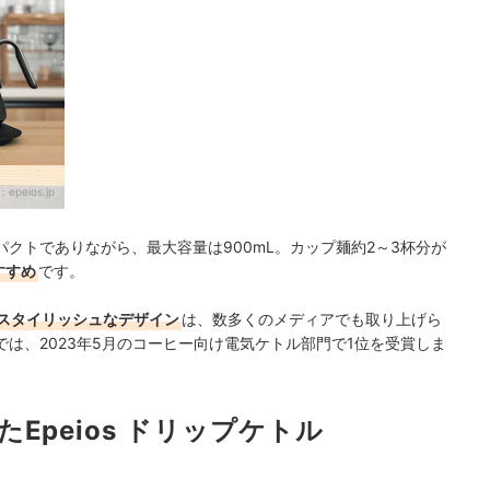
：
epeios.jp
コンパクトでありながら、最大容量は900mL。カップ麺約2～3杯分が
すすめ
です。
スタイリッシュなデザイン
は、数多くのメディアでも取り上げら
では、2023年5月のコーヒー向け電気ケトル部門で1位を受賞しま
Epeios ドリップケトル
！