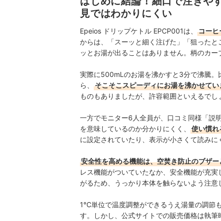
はじめに結論！細口で注ぎや
田丸大暉（Hiroki Tamaru）
見ではわかりにくい
Epeios ドリップケトル EPCP001は、
コーヒ
からは、「スーッと細く注げた」「狙ったと
ッとお湯が出ることはありません。柄のカー
実際に500mLのお湯を沸かすと3分で沸騰
ら、
そこそこスピーディにお湯を沸かせてい
ものもありましたが、
許容範囲といえるでし
一方でモニター6人全員が、口コミ同様「説
を意味しているのか分かりにくく、
使い慣れ
に設定されていたり、表示が小さくて読みに
安全性を高める機能は、空焚き防止のブザー
レス機能がついていたなか、安全機能が充実し
がるため、うっかり本体を触らないよう注意
1℃単位で温度調整ができるうえ湯量の調節
す。しかし、公式サイトでの販売価格は執筆時点