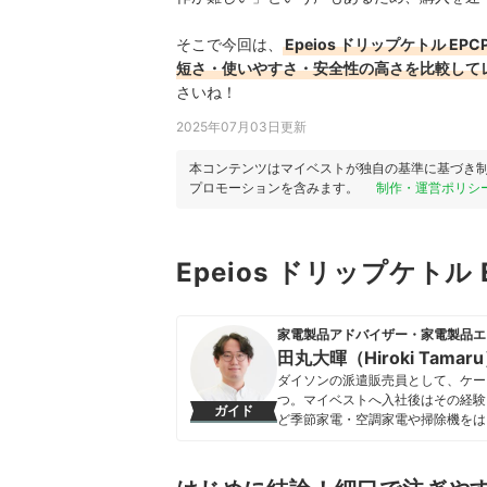
そこで今回は、
Epeios ドリップケトル 
短さ・使いやすさ・安全性の高さを比較して
さいね！
2025年07月03日更新
本コンテンツはマイベストが独自の基準に基づき
プロモーションを含みます。
制作・運営ポリシ
Epeios ドリップケトル
家電製品アドバイザー・家電製品エ
田丸大暉（Hiroki Tamar
ダイソンの派遣販売員として、ケー
つ。マイベストへ入社後はその経験
ガイド
ど季節家電・空調家電や掃除機をは
クなどの総合家電メーカーから、ダイ
証してきた。毎日使う家電製品だか
エネ性能やお手入れのしやすさまで