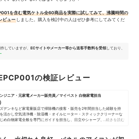
EPCP001を含む電気ケトル全60商品を実際に試してみて、沸騰時間の
レビュー
しました。購入を検討中の人はぜひ参考にしてみてくだ
制作していますが、
ECサイトやメーカー等から送客手数料を受領
しており、
ー
 EPCP001の検証レビュー
ンジニア・元家電メーカー販売員／マイベスト 白物家電担当
u）
ズデンキなど家電量販店で掃除機の接客・販売を2年間担当した経験を持
を活かし空気清浄機・除湿機・オイルヒーター・スティッククリーナーな
じめ白物家電全般を専門にガイドを担当し、日立やシャープ、パナソニッ
…続きを読む
ニチ工業・Sharkなどの専門メーカーまで、150以上の家電製品を比較検
らこそ、本当によい商品を誰もが簡単に選べるように、性能はもちろん省
ひとつひとつ丁寧に確認しながらコンテンツ制作を行う。