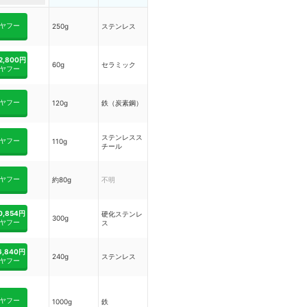
ヤフー
250g
ステンレス
2,800円
60g
セラミック
ヤフー
ヤフー
120g
鉄（炭素鋼）
ステンレスス
ヤフー
110g
チール
ヤフー
約80g
不明
0,854円
硬化ステンレ
300g
ヤフー
ス
6,840円
240g
ステンレス
ヤフー
ヤフー
1000g
鉄