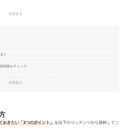
全部見る
ぼう
節段階をチェック
ぼう。専用ブラシがあるとより便利
全部見る
気ランキング
が見つからなかった人はこちらもチェック！
もチェック！
方
ておきたい「3つのポイント」
を以下のコンテンツから抜粋してご