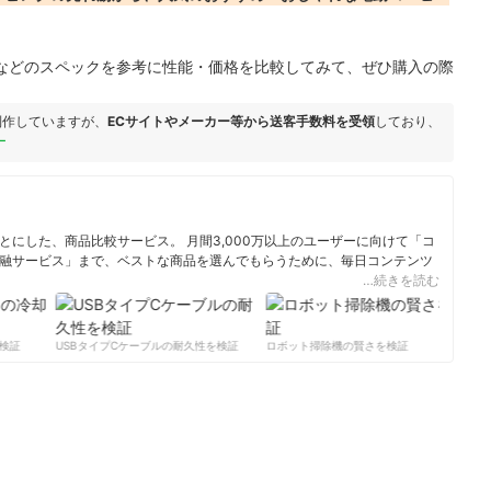
などのスペックを参考に性能・価格を比較してみて、ぜひ購入の際
制作していますが、
ECサイトやメーカー等から送客手数料を受領
しており、
ー
にした、商品比較サービス。 月間3,000万以上のユーザーに向けて「コ
融サービス」まで、ベストな商品を選んでもらうために、毎日コンテンツ
…続きを読む
ィール
検証
USBタイプCケーブルの耐久性を検証
ロボット掃除機の賢さを検証
サー