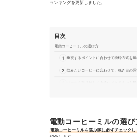
ランキングを更新しました。
目次
電動コーヒーミルの選び方
1
重視するポイントに合わせて粉砕方式を選
2
飲みたいコーヒーに合わせて、挽き目の調
3
パーツを取り外して水洗いできるものを選
おしゃれな電動コーヒーミル全23商品おすすめ人
おしゃれな電動コーヒーミルでお気に入りの商品
おしゃれな電動コーヒーミルの売れ筋ランキング
電動コーヒーミルの選び
電動コーヒーミルを選ぶ際に必ずチェックし
紹介します。