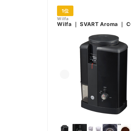
1位
Wilfa
Wilfa
｜
SVART Aroma
｜
C