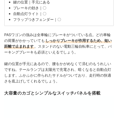
鍵の位置｜手元にある
ブレーキの効き｜〇
自動点灯ライト｜〇
フラップつきフェンダー｜〇
PASワゴンの強みは全車輪にブレーキがついている点。どの車輪
の荷重がかかっていても
しっかりブレーキが作用するため、短い
距離で止まれます
。スタンドのない電動三輪自転車にとって、パ
ーキングブレーキも必須といえるでしょう。
鍵の位置が手元にあるので、腰をかがめなくて済むのもうれしい
ですね。
テールランプは太陽光で充電され、暗くなると自動点灯
します。ふかふかに作られたサドルがついており、走行時の快適
さを底上げしてくれるでしょう。
大容量のカゴとシンプルなスイッチパネルを搭載