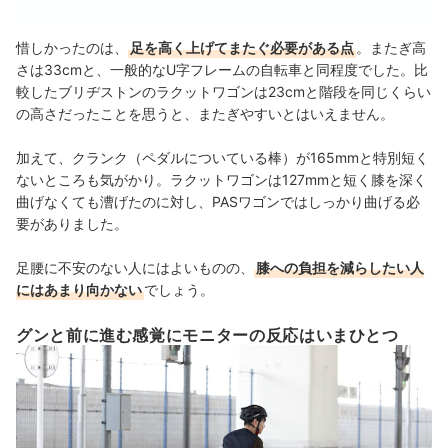
惜しかったのは、
足を高く上げてまたぐ必要がある点
。またぎ高
さは33cmと、一般的なU字フレームの自転車と同程度でした。比
較したブリヂストンのラクットワゴンは23cmと階段を同じくらい
の高さだったことを思うと、またぎやすいとはいえません。
加えて、クランク（ペダルについている棒）が165mmと特別短く
ないところも気がかり。ラクットワゴンは127mmと短く膝を深く
曲げなくても漕げたのに対し、PASワゴンではしっかり曲げる必
要がありました。
足腰に不安のない人にはよいものの、
膝への負担を減らしたい人
にはあまり向かない
でしょう。
グンと前に進む感覚にモニターの反応はいまひとつ