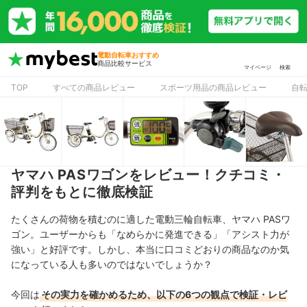
電動自転車おすすめ
商品比較サービス
マイページ
検索
TOP
すべての商品レビュー
スポーツ用品の商品レビュー
自
ヤマハ PASワゴンをレビュー！クチコミ・
評判をもとに徹底検証
たくさんの荷物を積むのに適した電動三輪自転車、ヤマハ PASワ
ゴン。ユーザーからも「なめらかに発進できる」「アシスト力が
強い」と好評です。しかし、本当に口コミどおりの商品なのか気
になっている人も多いのではないでしょうか？
今回は
その実力を確かめるため、以下の6つの観点で検証・レビ