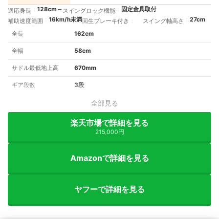
128cm～
固定金具取付
適応身長
スイングロック機能
16km/h未満
27cm
補助速度範囲
回生ブレーキ付き
スイング軸高さ
全長
162cm
全幅
58cm
サドル最低地上高
670mm
ギア段数
3段
全部見る
楽天市場で詳細を見る
215,000円
Amazonで詳細を見る
ヤフーで詳細を見る