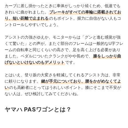
カーブに差し掛かったときに車体がしっかり傾くため、低速でも
きれいに曲がれました。
ブレーキがすべての車輪に搭載されてお
り、短い距離で止まれる
のもポイント。握力に自信がない人もコ
ントロールしやすいでしょう。
アシストの力強さゆえか、モニターからは「グンと進む感覚が強
くて驚いた」との声が。またぐ部分のフレームは一般的なU字フレ
ームの自転車と同じくらいの高さで、足を高く上げる必要があり
ました。ペダルについたクランクがやや長めで、
膝をしっかり曲
げないといけないのもデメリット
です。
とはいえ、登り坂の大変さを軽減してくれるアシスト力は、非常
に頼りになります。
鍵が手元についており、腰をかがめなくてよ
い
のも高齢者にとってはうれしいポイント。膝にそこまで不安が
ない人は、ぜひ検討してみてくださいね。
ヤマハ PASワゴンとは？