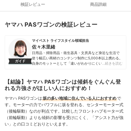
検証レビュー
商品詳細
ヤマハ PASワゴンの検証レビュー
マイベスト ライフスタイル領域担当
佐々木里緒
日用品・掃除用品・衛生器具・文房具など身近な生活で
使う幅広い商材のコンテンツ制作に5,000本以上携わる。
ガイド
自身のモットーとして「違いがわかりにくい商材だから
…続きを読む
こそ、実際に検証しなければわからない情報を届けるこ
と」を心掛け、情報発信を行っている。
佐々木里緒のプロフィール
【結論】ヤマハ PASワゴンは傾斜をぐんぐん登
れる力強さがほしい人におすすめ！
ヤマハ PASワゴンは
坂の多い地域に住んでいる人におすすめ
で
す。モーターの力でパワフルに坂を登れる、センターモーター式
（後輪駆動）なのが利点です。比較したフロントハブモーター式
（前輪駆動）よりも傾斜の影響を受けにくく、「アシスト力が強
い」との口コミどおりといえます。