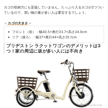
カゴの収納力にも妥協していません。たっぷり入るカゴが2つつい
ているので、買い物の量が多い人は重宝するでしょう。
＜
カゴの大きさ
＞
フロント（前）：幅40.5×奥行33.7×高さ24.9cm
リア（後ろ）：幅37×奥行44×高さ25.1cm
ブリヂストン ラクットワゴンのデメリットは3
つ！家の周辺に坂が多い人には不向き
出典：
bscycle.co.jp