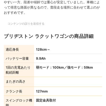
やすい
一方、段差や傾斜では重心が安定していました。車種によ
って得意な路面が異なるので、普段走る場所に合わせて選ぶのが
おすすめです。
コンテンツの誤りを送信する
ブリヂストン ラクットワゴンの商品詳細
適応身長
128cm～
バッテリー容量
9.9Ah
1回の充電あたり
弱モード：100km／強モード：59km
航続距離
またぎの高さ
クランク長
127mm
スイングロック機
固定金具取付
能