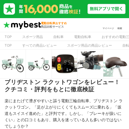
電動自転車おすすめ
商品比較サービス
マイページ
検索
TOP
スポーツ用品
自転車
電動自転車
おすすめの電動
TOP
すべての商品レビュー
スポーツ用品の商品レビュー
自
ブリヂストン ラクットワゴンをレビュー！
クチコミ・評判をもとに徹底検証
楽にまたげて漕ぎやすいと謳う電動三輪自転車、ブリヂストン ラ
クットワゴン。「足が上がりにくくてもスムーズに乗れる」「坂
道もスイスイ進めた」と評判です。しかし、「ブレーキが扱いに
くい」との口コミもあり、購入を迷っている人も多いのではない
でしょうか？