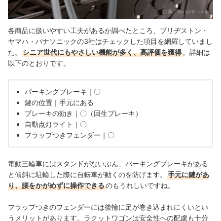
出典：
bscycle.co.jp
各商品に扱いやすい工夫があるか調べたところ、ブリヂストン・
ヤマハ・パナソニックの3社はチェックした項目を網羅していまし
た。
シニア世代にもやさしい機能が多く、高評価を獲得
。詳細は
以下のとおりです。
パーキングブレーキ｜〇
鍵の位置｜手元にある
ブレーキの効き｜〇（回生ブレーキ）
自動点灯ライト｜〇
フラップつきフェンダー｜〇
電動三輪車にはスタンドがないぶん、パーキングブレーキがある
と傾斜に駐輪した際に自転車が動くのを防げます。
手元に鍵があ
り、腰をかがめずに操作できる
のもうれしいですね。
フラップつきのフェンダーには後輪に足が巻き込まれにくいとい
うメリットがあります。
ラクットワゴンは
安全性への配慮も十分