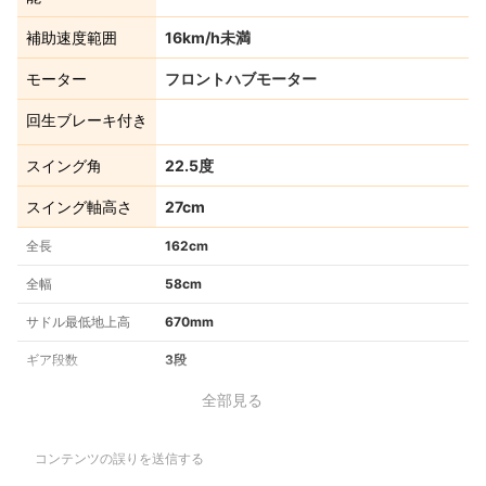
補助速度範囲
16km/h未満
モーター
フロントハブモーター
回生ブレーキ付き
スイング角
22.5度
スイング軸高さ
27cm
全長
162cm
全幅
58cm
サドル最低地上高
670mm
ギア段数
3段
全部見る
コンテンツの誤りを送信する