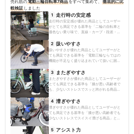
売れ筋の
電動三輪自転車7商品
をすべて集めて、
徹底的に比
較検証
しました
走行時の安定感
1
走行時の安定感が優れた商品としてユーザー
がとても満足できる基準を「二輪の自転車と
遜色ない乗り味で、直線・カーブ・段差・傾
斜でフラつきを感じない商品」とし、以下の
方法で各商品の検証を行いました。
扱いやすさ
2
扱いやすさが優れた商品としてユーザーがと
ても満足できる基準を「電動三輪ならではの
機能が不足なく盛り込まれていて扱いに困る
ことはない商品」とし、以下の方法で各商品
の検証を行いました。
またぎやすさ
3
またぎやすさが優れた商品としてユーザーが
とても満足できる基準を「膝が悪い高齢者で
も、少ないストレスでスッと跨がれる商品」
とし、以下の方法で各商品の検証を行いまし
た。
漕ぎやすさ
4
漕ぎやすさが優れた商品としてユーザーがと
ても満足できる基準を「膝が悪い高齢者でも
少ないストレスでスイスイ漕げる商品」と
し、以下の方法で各商品の検証を行いまし
た。
アシスト力
5