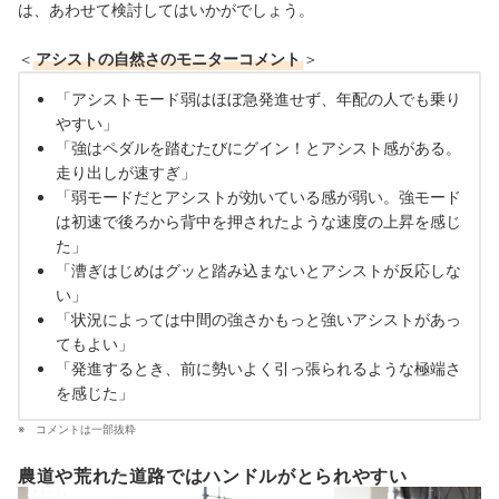
は、あわせて検討してはいかがでしょう。
＜
アシストの自然さのモニターコメント
＞
「アシストモード弱はほぼ急発進せず、年配の人でも乗り
やすい」
「強はペダルを踏むたびにグイン！とアシスト感がある。
走り出しが速すぎ」
「弱モードだとアシストが効いている感が弱い。強モード
は初速で後ろから背中を押されたような速度の上昇を感じ
た」
「漕ぎはじめはグッと踏み込まないとアシストが反応しな
い」
「状況によっては中間の強さかもっと強いアシストがあっ
てもよい」
「発進するとき、前に勢いよく引っ張られるような極端さ
を感じた」
コメントは一部抜粋
農道や荒れた道路ではハンドルがとられやすい