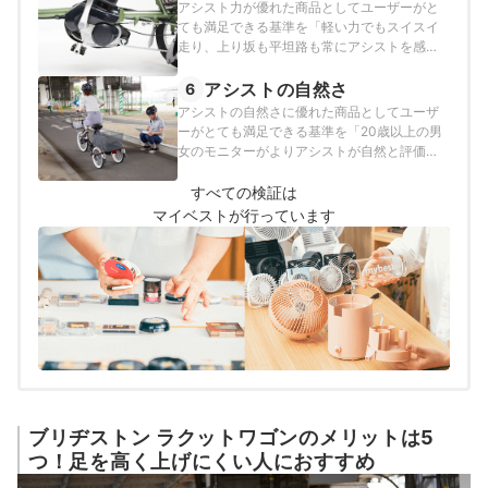
アシスト力が優れた商品としてユーザーがと
ても満足できる基準を「軽い力でもスイスイ
走り、上り坂も平坦路も常にアシストを感じ
られる商品」とし、以下の方法で各商品の検
証を行いました。
アシストの自然さ
6
アシストの自然さに優れた商品としてユーザ
ーがとても満足できる基準を「20歳以上の男
女のモニターがよりアシストが自然と評価し
たもの」とし、以下の方法で各商品の検証を
行いました。
すべての検証は
マイベストが行っています
ブリヂストン ラクットワゴンのメリットは5
つ！足を高く上げにくい人におすすめ