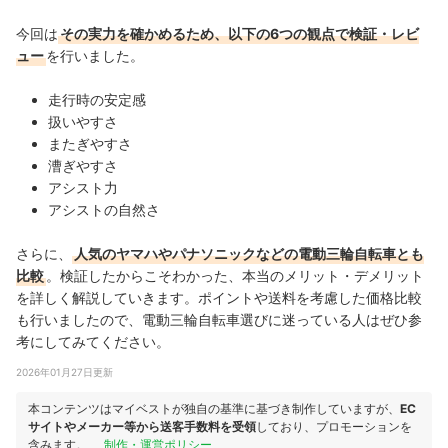
今回は
その実力を確かめるため、以下の6つの観点で検証・レビ
ュー
を行いました。
走行時の安定感
扱いやすさ
またぎやすさ
漕ぎやすさ
アシスト力
アシストの自然さ
さらに、
人気のヤマハやパナソニックなどの電動三輪自転車とも
比較
。検証したからこそわかった、本当のメリット・デメリット
を詳しく解説していきます。ポイントや送料を考慮した価格比較
も行いましたので、電動三輪自転車選びに迷っている人はぜひ参
考にしてみてください。
2026年01月27日更新
本コンテンツはマイベストが独自の基準に基づき制作していますが、
EC
サイトやメーカー等から送客手数料を受領
しており、プロモーションを
含みます。
制作・運営ポリシー