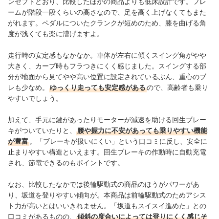
ンセプトどおり、比較したほかの商品よりも低床設計です。フレ
ームが階段一段くらいの高さなので、足を高く上げなくてもまた
がれます。ペダルについたクランクが短めのため、膝を曲げる角
度が浅くても楽に漕げますよ。
走行時の安定感もなかなか。車体が左右に傾くスイング角がやや
大きく、カーブ時もフラつきにくく感じました。スイングする部
分が地面から見てやや高い位置に設定されているぶん、重心のブ
レも少なめ。
ゆっくり走っても安定感がある
ので、高齢者も乗り
やすいでしょう。
加えて、手元に鍵があったりモーターが減速を助ける回生ブレー
キがついていたりと、
腰や握力に不安があっても乗りやすい機能
が豊富
。「ブレーキが扱いにくい」という口コミに反し、安全に
止まりやすい構造といえます。回生ブレーキの作動時に自動充電
され、節電できるのもポイントです。
なお、比較したなかでは後輪駆動式の商品のほうがパワーがあ
り、坂道を登りやすい傾向が。本商品は前輪駆動式のためアシス
ト力が高いとはいいきれません。「坂道もスイスイ進めた」との
口コミがあるものの、
傾斜の度合いによっては登りにくく感じそ