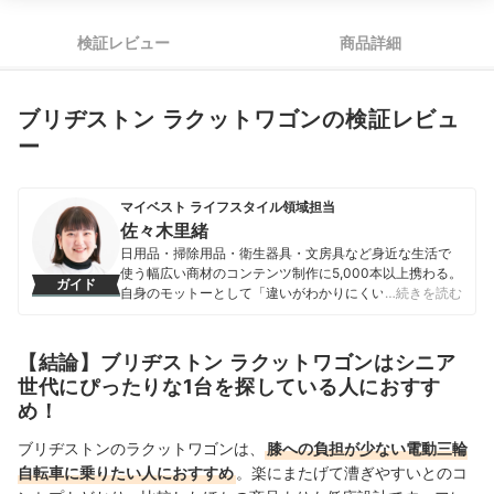
検証レビュー
商品詳細
ブリヂストン ラクットワゴンの検証レビュ
ー
マイベスト ライフスタイル領域担当
佐々木里緒
日用品・掃除用品・衛生器具・文房具など身近な生活で
使う幅広い商材のコンテンツ制作に5,000本以上携わる。
ガイド
自身のモットーとして「違いがわかりにくい商材だから
…続きを読む
こそ、実際に検証しなければわからない情報を届けるこ
と」を心掛け、情報発信を行っている。
佐々木里緒のプロフィール
【結論】ブリヂストン ラクットワゴンはシニア
世代にぴったりな1台を探している人におすす
め！
ブリヂストンのラクットワゴンは、
膝への負担が少ない電動三輪
自転車に乗りたい人におすすめ
。楽にまたげて漕ぎやすいとのコ