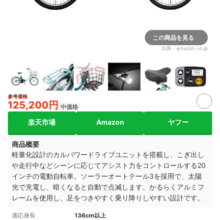
この商品を見る
出典：
amazon.co.jp
参考価格
2+
125,200円
中価格
楽天市場
Amazon
ヤフー
商品概要
軽量化設計のカルパワードライブユニットを搭載し、こぎ出し
や走行中などシーンに応じてアシスト力をコントロールする20
インチの電動自転車。ソーラーオートテール3を採用で、太陽
光で充電し、暗くなると自動で点滅します。かるらくアルミフ
レームを使用し、足をつきやすく乗り降りしやすい設計です。
適応身長
136cm以上