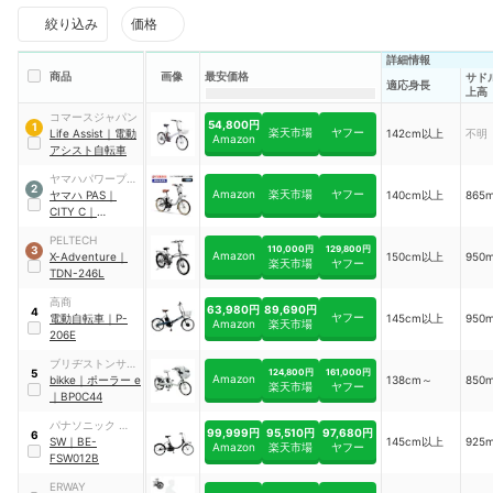
絞り込み
価格
詳細情報
商品
画像
最安価格
サド
適応身長
上高
コマースジャパン
54,800円
1
楽天市場
ヤフー
Life Assist
｜
電動
142cm以上
不明
Amazon
アシスト自転車
ヤマハパワープロ
2
Amazon
楽天市場
ヤフー
ダクツ
ヤマハ
PAS
｜
140cm以上
865
CITY C
｜
24PA20CC
PELTECH
110,000円
129,800円
3
Amazon
X-Adventure
｜
150cm以上
950
楽天市場
ヤフー
TDN-246L
高商
63,980円
89,690円
4
ヤフー
電動自転車
｜
P-
145cm以上
950
Amazon
楽天市場
206E
ブリヂストンサイ
124,800円
161,000円
5
Amazon
クル
bikke
｜
ポーラー e
138cm～
850
楽天市場
ヤフー
｜
BP0C44
パナソニック サイ
99,999円
95,510円
97,680円
6
クルテック
SW
｜
BE-
145cm以上
925
Amazon
楽天市場
ヤフー
FSW012B
ERWAY