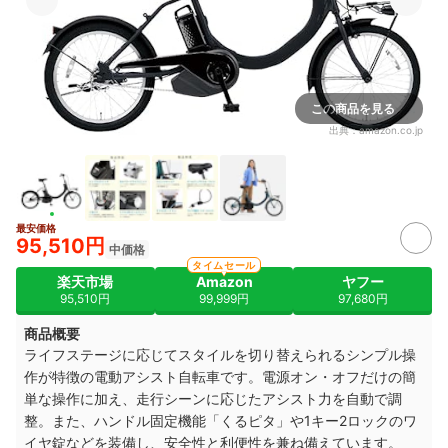
この商品を見る
出典：
amazon.co.jp
最安価格
95,510円
中価格
タイムセール
楽天市場
Amazon
ヤフー
95,510円
99,999円
97,680円
商品概要
ライフステージに応じてスタイルを切り替えられるシンプル操
作が特徴の電動アシスト自転車です。電源オン・オフだけの簡
単な操作に加え、走行シーンに応じたアシスト力を自動で調
整。また、ハンドル固定機能「くるピタ」や1キー2ロックのワ
イヤ錠などを装備し、安全性と利便性を兼ね備えています。