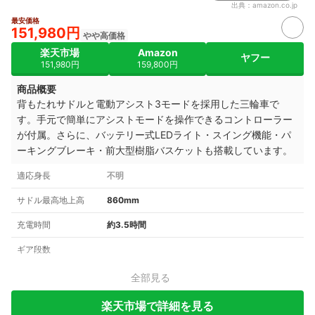
出典：
amazon.co.jp
最安価格
151,980円
やや高価格
楽天市場
Amazon
ヤフー
151,980円
159,800円
商品概要
背もたれサドルと電動アシスト3モードを採用した三輪車で
す。手元で簡単にアシストモードを操作できるコントローラー
が付属。さらに、バッテリー式LEDライト・スイング機能・パ
ーキングブレーキ・前大型樹脂バスケットも搭載しています。
適応身長
不明
サドル最高地上高
860mm
充電時間
約3.5時間
ギア段数
全部見る
楽天市場で詳細を見る