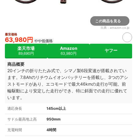
この商品を見る
出典：
amazon.co.jp
最安価格
63,980円
やや低価格
楽天市場
Amazon
ヤフー
89,690円
63,980円
商品概要
20インチの折りたたみ式で、シマノ製6段変速が搭載されてい
ます。7.8Ahのリチウムイオンバッテリーを搭載し、3つのアシ
ストモードがあり、エコモードで最大46kmの走行が可能。前
輪駆動により安定した走行ができ、特に斜面での走行に優れて
います。
適応身長
145cm以上
サドル最高地上高
950mm
充電時間
4時間