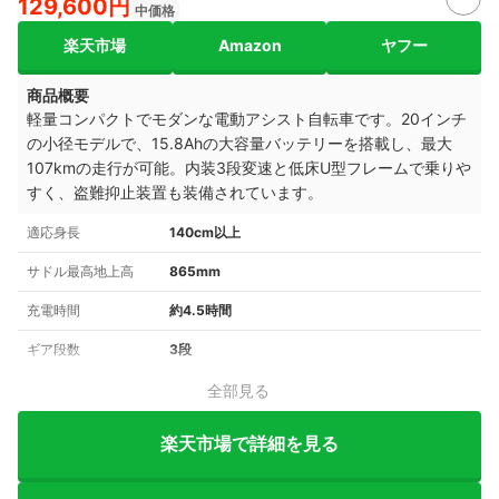
129,600円
中価格
楽天市場
Amazon
ヤフー
商品概要
軽量コンパクトでモダンな電動アシスト自転車です。20インチ
の小径モデルで、15.8Ahの大容量バッテリーを搭載し、最大
107kmの走行が可能。内装3段変速と低床U型フレームで乗りや
すく、盗難抑止装置も装備されています。
適応身長
140cm以上
サドル最高地上高
865mm
充電時間
約4.5時間
ギア段数
3段
全部見る
楽天市場で詳細を見る