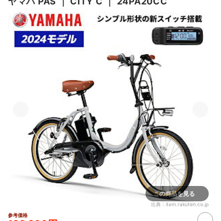
ヤマハ
PAS
｜
CITY C
｜
24PA20CC
この商品を見る
出典：
item.rakuten.co.jp
参考価格