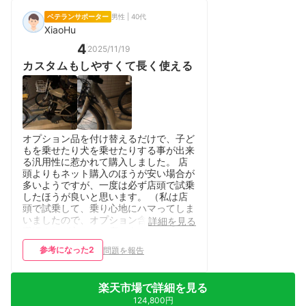
ベテランサポーター
男性 | 40代
XiaoHu
4
2025/11/19
カスタムもしやすくて長く使える
オプション品を付け替えるだけで、子ど
もを乗せたり犬を乗せたりする事が出来
る汎用性に惹かれて購入しました。 店
頭よりもネット購入のほうが安い場合が
多いようですが、一度は必ず店頭で試乗
したほうが良いと思います。 （私は店
頭で試乗して、乗り心地にハマってしま
いましたので、オプション含めてどれを
詳細を見る
選択すれば良いかお店の人から教えて貰
えました。） 走破性能は子どもや犬の
参考になった
2
問題を報告
重量が〜15kg程度までならハンドル動
作もブレずに快適に走らせることが出来
ています。 本製品に直結しないです
楽天市場で詳細を見る
が、周りの電動自転車に乗っている人を
見ると、日焼けしたりサドルが経年劣化
124,800円