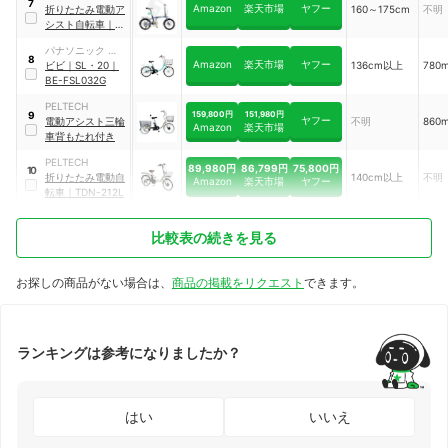
7
Amazon
楽天市場
ヤフー
折りたたみ電動ア
160～175cm
不明
シスト自転車
｜
ERWAY-A01
パナソニック サイ
8
Amazon
楽天市場
ヤフー
クルテック
ビビ
｜
SL・20
｜
136cm以上
780
BE-FSL032G
PELTECH
159,800円
151,980円
9
ヤフー
電動アシスト三輪
不明
860
Amazon
楽天市場
車背もたれ付き
PELTECH
89,980円
86,799円
75,800円
10
折りたたみ電動自
140cm以上
不明
Amazon
楽天市場
ヤフー
転車
｜
TDN-212L
比較表の続きを見る
お探しの商品がない場合は、
商品の掲載をリクエスト
できます。
ランキングは参考になりましたか？
はい
いいえ