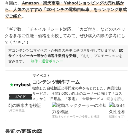
今回は、
Amazon・楽天市場・Yahoo!ショッピングの売れ筋か
ら、人気のおすすめ「20インチの電動自転車」をランキング形式
でご紹介
。
「ギア数」「チャイルドシート対応」「カゴ付き」などのスペッ
クを参考に性能・価格を比較してみて、ぜひ購入の際の参考にし
てください！
本コンテンツはマイベストが独自の基準に基づき制作していますが、
EC
サイトやメーカー等から送客手数料を受領
しており、プロモーションを
含みます。
制作・運営ポリシー
マイベスト
コンテンツ制作チーム
徹底した自社検証と専門家の声をもとにした、商品比較
サービス。 月間3,000万以上のユーザーに向けて「コス
ガイド
メ」から「日用品」「家電」「金融サービス」まで、ベ
…続きを読む
ストな商品を選んでもらうために、毎日コンテンツを制
作中。
剤の吸水力を検証
コンテンツ制作チームのプロフィール
電動ネッククーラーの冷却力を検証
USBタイプCケー
最近の更新内容