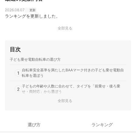
2026.08.07
更新
ランキングを更新しました。
全部見る
目次
子ども乗せ電動自転車の選び方
自転車安全基準を満たしたBAAマーク付きの子ども乗せ電動自
1
転車を選ぼう
子どもの年齢や人数に合わせて、タイプを「前乗せ・後ろ乗
2
せ・両対応」から選ぼう
全部見る
ヘッドレストが深く、ベルトが立体で扱いやすいチャイルドシ
3
ートを選ぼう
安定感？スピード？どちらを重視するかでタイヤサイズを選ぼ
4
う
選び方
ランキング
5
通園距離と充電頻度に合わせてバッテリー容量を選ぼう