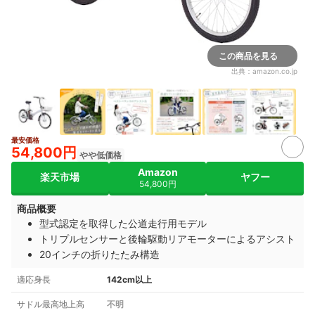
この商品を見る
出典：
amazon.co.jp
最安価格
3+
54,800円
やや低価格
Amazon
楽天市場
ヤフー
54,800円
商品概要
型式認定を取得した公道走行用モデル
トリプルセンサーと後輪駆動リアモーターによるアシスト
20インチの折りたたみ構造
適応身長
142cm以上
サドル最高地上高
不明