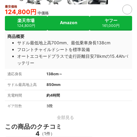
最安価格
2+
124,800円
中価格
楽天市場
ヤフー
Amazon
124,800円
161,000円
商品概要
サドル最低地上高700mm、最低乗車身長138cm
フロントチャイルドシートを標準装備
オートエコモードプラスで走行距離目安78kmの15.4Ahバ
ッテリー
適応身長
138cm～
サドル最高地上高
850mm
充電時間
約4時間
ギア段数
3段
全部見る
この商品のクチコミ
4
（1件）