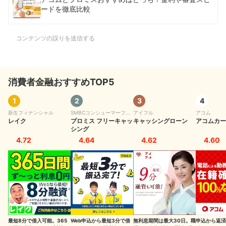
ードを徹底比較
コンテンツの誤りを送信する
消費者金融おすすめTOP5
1
2
3
4
新生フィナンシャル
SMBCコンシューマーファ
アイフル
アコム
レイク
イナンス
プロミス フリーキャッ
キャッシングローン
アコムカー
シング
4.72
4.64
4.62
4.60
最短8分で借入可能。365
Web申込から最短3分で借
無利息期間は最大30日。職
申込から返済