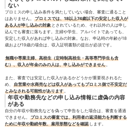
ない
プロミスの申し込み条件を満たしていない場合、審査に通ること
はありません。
プロミスでは、18以上74歳以下の安定した収入が
ある人が申し込みの対象
とされているため、それ以外の人は申し
込んでも審査に落ちます。主婦や学生、アルバイトであっても、
安定した収入があれば申し込みの対象。なお、申込時の年齢が18
歳および19歳の場合は、収入証明書類の提出が必須です。
無職や専業主婦、高校生（定時制高校生・高等専門学生も含
む）、収入が年金のみの人は、
申し込みができません
。
また、審査では安定した収入があるかどうかが重要視されるた
め、
自営業や水商売などは収入があってもプロミス側で不安定だ
とみなされる可能性があります
。
年収や勤務先などの申し込み情報に虚偽の内容
がある
自分の年収や勤務先などを偽って申告をした場合は、審査を通過
できません。
プロミスの審査では、利用者の返済能力を判断する
ために年収や勤続年数、雇用形態などを確認
します。