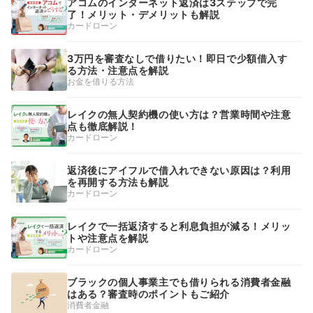
アコムのインターネット返済は3ステップで完
了！メリット・デメリットも解説
カードローン
3万円を審査なしで借りたい！即日で少額借入す
る方法・注意点を解説
お金を借りる方法
レイクの無人契約機の使い方は？営業時間や注意
点も徹底解説！
カードローン
返済後にアイフルで借入れできない原因は？利用
を再開する方法も解説
カードローン
レイクで一括返済すると利息負担が減る！メリッ
トや注意点を解説
カードローン
ブラックの個人事業主でも借りられる消費者金融
はある？審査時のポイントもご紹介
消費者金融