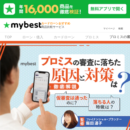
カードローンおすすめ
商品比較サービス
マイページ
検索
プロミスの
TOP
ローン・借入
カードローン
プロミス