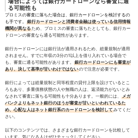
場合によっては銀行カードローンなら審査に通
る可能性も
プロミスの審査に落ちた場合は、銀行カードローンを検討するの
も手です。
銀行カードローンと消費者金融は使っている信用情報
機関が異なる
ため、
プロミスの審査に落ちたとしても、銀行カー
ドローンの審査なら通る可能性があります。
銀行カードローンには
銀行法が適用されるため、総量規制が適用
されません。すでに
年収の3分の1以上を借り入れている場合で
も、審査に通る可能性があります。
銀行カードローンにも審査が
あり、決して基準が甘いわけではない
ので注意が必要です。
銀行によっては総量規制と同等程度の貸付上限を設けているとこ
ろもあり、多重債務状態の人や無職の人は、返済能力がないとみ
なされて
審査に落ちる可能性も十分あります。
一般的には、
メガ
バンクよりもネット銀行のほうが審査が甘いといわれているた
め、心配な人はネット銀行系のカードローンを検討して
みてくだ
さい。
以下のコンテンツでは、さまざまな銀行カードローンを比較して
います。気になる人はぜひチェックしてください。