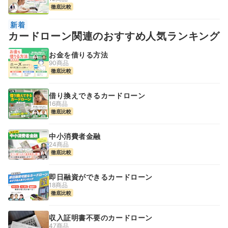
徹底比較
新着
カードローン関連のおすすめ人気ランキング
お金を借りる方法
90商品
徹底比較
借り換えできるカードローン
16商品
徹底比較
中小消費者金融
24商品
徹底比較
即日融資ができるカードローン
18商品
徹底比較
収入証明書不要のカードローン
47商品