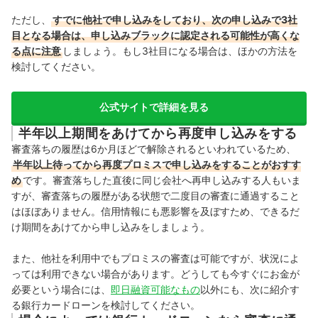
ただし、
すでに他社で申し込みをしており、次の申し込みで3社
目となる場合は、申し込みブラックに認定される可能性が高くな
る点に注意
しましょう。もし3社目になる場合は、ほかの方法を
検討してください。
公式サイトで詳細を見る
半年以上期間をあけてから再度申し込みをする
審査落ちの履歴は6か月ほどで解除されるといわれているため、
半年以上待ってから再度プロミスで申し込みをすることがおすす
め
です。
審査落ちした直後に同じ会社へ再申し込みする人もいま
すが、
審査落ちの履歴がある状態で二度目の審査に通過すること
はほぼありません
。信用情報にも悪影響を及ぼすため、できるだ
け期間をあけてから申し込みをしましょう。
また、他社を利用中でもプロミスの審査は可能ですが
、状況によ
っては利用できない場合があります。
どうしても今すぐにお金が
必要という場合には、
即日融資可能なもの
以外にも、次に紹介す
る銀行カードローンを検討してください。