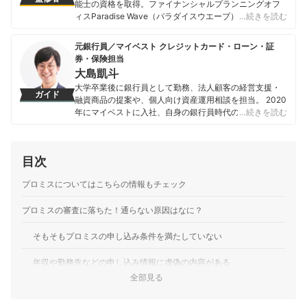
能士の資格を取得。ファイナンシャルプランニングオフ
ィスParadise Wave（パラダイスウエーブ）の代表。現
…続きを読む
在は独立系ファイナンシャル・プランナーとして各種ロ
ーンに関する相談業務・セミナー講師・執筆活動を行っ
元銀行員／マイベスト クレジットカード・ローン・証
ている。さらに、海外生活ジャーナリストとして移住支
券・保険担当
援も行っており、得意ジャンルは金融にとどまらず多岐
大島凱斗
に渡る。 【主な著書】 『貯める!儲ける!お金が集まる94
大学卒業後に銀行員として勤務、法人顧客の経営支援・
の方法』（ローカス） 『あなたのファンを増やす魔法の
ガイド
融資商品の提案や、個人向け資産運用相談を担当。 2020
質問 テラー必携！！』（近代セールス社） 『介護経験FP
年にマイベストに入社、自身の銀行員時代の経験を活か
…続きを読む
が語る介護のマネー&アドバイスの本』（近代セールス
し、カードローン・クレジットカード・生命保険・損害
社） 『宅建資格を取るまえに読む本』（総合資格）
保険・株式投資などの金融サービスやキャッシュレス決
飯田道子のプロフィール
済を専門に解説コンテンツの制作を統括する。 また、
目次
Yahoo!ファイナンスで借入や投資への疑問や基礎知識に
関する連載も担当している。
プロミスについてはこちらの情報もチェック
大島凱斗のプロフィール
プロミスの審査に落ちた！通らない原因はなに？
そもそもプロミスの申し込み条件を満たしていない
年収や勤務先などの申し込み情報に虚偽の内容がある
全部見る
年収の3分の1以上の金額を借入希望額として設定した