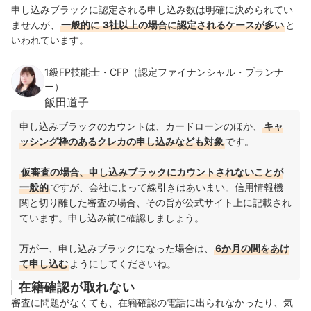
申し込みブラックに認定される申し込み数は明確に決められてい
ませんが、
一般的に
3社以上の場合に認定されるケースが多い
と
いわれています。
1級FP技能士・CFP（認定ファイナンシャル・プランナ
ー）
飯田道子
申し込みブラックのカウントは、カードローンのほか、
キャ
ッシング枠のあるクレカの申し込みなども対象
です。
仮審査の場合、申し込みブラックにカウントされないことが
一般的
ですが、会社によって線引きはあいまい。
信用情報機
関と切り離した審査の場合、その旨が公式サイト上に記載され
ています。申し込み前に確認しましょう。
万が一、申し込みブラックになった場合は、
6か月の間をあけ
て申し込む
ようにしてくださいね。
在籍確認が取れない
審査に問題がなくても、在籍確認の電話に出られなかったり、気