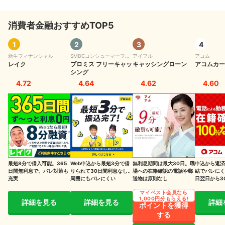
信用情報に何らかの問題がある
消費者金融おすすめTOP5
複数社に同時申し込みをしている
在籍確認が取れない
1
2
3
4
新生フィナンシャル
SMBCコンシューマーファ
アイフル
アコム
プロミスの審査に落ちたらどうすればいい？対処法は？
レイク
イナンス
プロミス フリーキャッ
キャッシングローン
アコムカー
シング
まず自分の信用情報を開示請求して審査落ちの原因を確認する
4.72
4.64
4.62
4.60
まだプロミスだけならもう1社申し込んでみるのも手！ただし3社以
上は危険水準
半年以上期間をあけてから再度申し込みをする
場合によっては銀行カードローンなら審査に通る可能性も
最短8分で借入可能。365
Web申込から最短3分で借
無利息期間は最大30日。職
申込から返済
プロミスの詳細はこちら
日間無利息で、バレ対策も
りられて30日間利息なし。
場への在籍確認の電話や郵
結でバレにく
充実
周囲にもバレにくい
送物は原則なし
日翌日から3
し
こちらも知っておきたい！プロミスに関する基礎知識
マイベスト会員なら
1,000円分もらえる!
詳細を見る
詳細を見る
詳細
ポイントを獲得
する