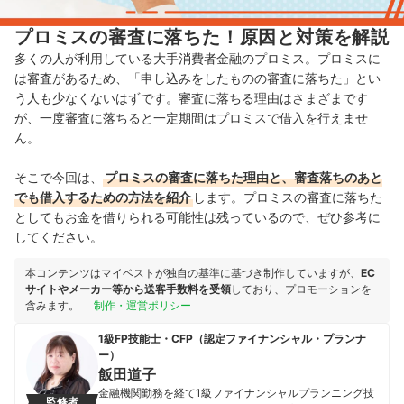
プロミスの審査に落ちた！原因と対策を解説
多くの人が利用している大手消費者金融のプロミス。プロミスに
は審査があるため、「申し込みをしたものの審査に落ちた」とい
う人も少なくないはずです。審査に落ちる理由はさまざまです
が、一度審査に落ちると一定期間はプロミスで借入を行えませ
ん。
そこで今回は、
プロミスの審査に落ちた理由と、審査落ちのあと
でも借入するための方法を紹介
します。プロミスの審査に落ちた
としてもお金を借りられる可能性は残っているので、ぜひ参考に
してください。
本コンテンツはマイベストが独自の基準に基づき制作していますが、
EC
サイトやメーカー等から送客手数料を受領
しており、プロモーションを
含みます。
制作・運営ポリシー
1級FP技能士・CFP（認定ファイナンシャル・プランナ
ー）
飯田道子
金融機関勤務を経て1級ファイナンシャルプランニング技
監修者