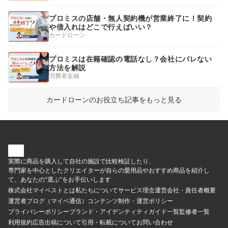
プロミスの店舗・無人契約機が営業終了に！契約
や借入れはどこで行えばいい？
カードローン
プロミスは在籍確認の電話なし？会社にバレない
方法を解説
消費者金融
カードローンのお役立ち記事をもっと見る
実際に商品を購入して自社の施設で比較検証したり、
専門家を中心としたクリエイターが自らの愛用品やおすすめ商品を紹介し
て、あなたの“選ぶ”をお手伝いします
株式会社マイベストとは
私たちについて
サービス理念
運営会社・責任者概要
運営者ブログ（マイベ通信）
コンテンツ制作・運営ポリシー
プライバシーポリシー
ブランド・アイデンティティ
ガイド一覧
監修者一覧
利用規約
広告出稿について
引用・転載について
お問い合わせ