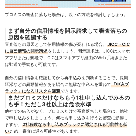
プロミスの審査に落ちた場合は、以下の方法を検討しましょう。
まず自分の信用情報を開示請求して審査落ちの
原因を確認する
審査落ちの原因として信用情報の傷が疑われる場合、
JICC・CIC
に自己情報の開示請求
をしましょう。開示請求は、JICCはスマホ
アプリまたは郵送で、CICはスマホアプリ経由のWeb手続きまた
は郵送で手続きが可能です。
自分の信用情報を確認してから再申込みを判断することで、長期
延滞などの異動情報がある場合に無駄な申込みを重ねて
「申込ブ
ラック」になるリスクを回避
できます。
まだプロミスだけならもう1社申し込んでみるの
も手！ただし3社以上は危険水準
他社での借入がなく、
プロミスだけで
審査落ちした場合は、他社
で申し込みをしましょう。何社も申し込みを行うと審査に影響し
ますが、
2社程度なら申し込みブラックに認定される可能性も低
い
ため、審査に通る可能性があります。