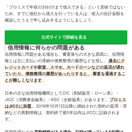
「プロミスで
年収の3分の1まで
借入できる」という意味ではない
ため、すでに他社から借入を行っている人は、借入の合計金額を
確認したうえで申し込みするようにしましょう。
公式サイトで詳細を見る
信用情報に何らかの問題がある
信用情報に問題がある場合も、審査落ちの大きな原因に。信用情
報とは主に支払いの滞納や債務整理の履歴などを指し、
過去にク
レジットカードや家賃、スマホ、カードローンなどの返済が遅れ
ていたり、債務整理の履歴があったりすると、
審査を通過するこ
とが難しくなります
。
日本の主な信用情報機関としてCIC（割賦販売・ローン系）・
JICC（消費者金融系）・KSC（全銀協系）があります。
プロミス
はJICCに加盟
。2019年10月1日以降に締結された契約の延滞・滞
納などの異動情報は、契約終了後5年以内はJICCに記録されま
す。
長期延滞などの
異動情報がある場合、記録が残っている5年間は