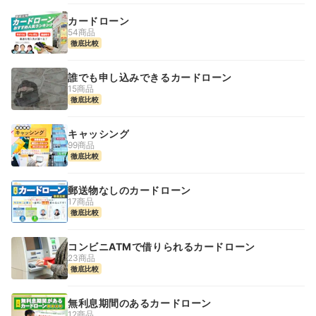
カードローン
54商品
徹底比較
誰でも申し込みできるカードローン
15商品
徹底比較
キャッシング
99商品
徹底比較
郵送物なしのカードローン
17商品
徹底比較
コンビニATMで借りられるカードローン
23商品
徹底比較
無利息期間のあるカードローン
12商品