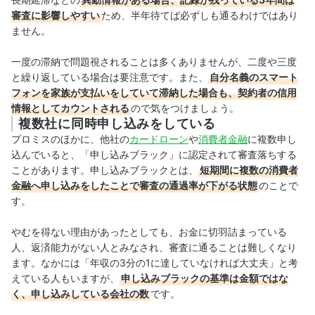
審査に影響しやすい
ため、半年待てば必ずしも通るわけではあり
ません。
一度の滞納で問題視されることは多くありませんが、二度や三度
と繰り返している場合は要注意です。また、
自分名義のスマート
フォンを家族が支払いをしていて滞納した場合も、契約者の信用
情報としてカウントされる
ので気をつけましょう。
複数社に同時申し込みをしている
プロミスのほかに、他社の
カードローン
や
消費者金融
に複数申し
込んでいると、「申し込みブラック」に認定されて審査落ちする
ことがあります。申し込みブラックとは、
短期間に複数の消費者
金融へ申し込みをしたことで審査の通過率が下がる状態
のことで
す。
やむを得ない理由があったとしても、お金に切羽詰まっている
人、返済能力がない人とみなされ、審査に通ることは難しくなり
ます。
なかには「年収の3分の1に達していなければ大丈夫」と考
えている人もいますが、
申し込みブラックの基準は金額ではな
く、申し込みしている会社の数
です。