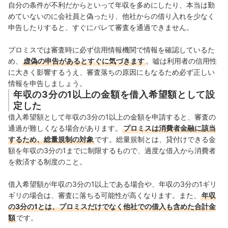
自分の条件が不利だからといって年収を多めにしたり、本当は勤
めていないのに会社員と偽ったり、他社からの借り入れを少なく
申告したりすると、すぐにバレて審査を通過できません。
プロミスでは審査時に必ず信用情報機関で情報を確認しているた
め、
虚偽の申告があるとすぐに気づきます
。嘘は利用者の信用性
に大きく影響するうえ、審査落ちの原因にもなるため必ず正しい
情報を申告しましょう。
年収の3分の1以上の金額を借入希望額として設
定した
借入希望額として年収の3分の1以上の金額を申請すると、審査の
通過が難しくなる場合があります。
プロミスは消費者金融に該当
するため、総量規制の対象
です。
総量規制とは、貸付けできる金
額を年収の3分の1までに制限するもので、過度な借入から消費者
を救済する制度のこと。
借入希望額が
年収の3分の1以上である場合や、
年収の3分の1
ギリ
ギリの場合は、審査に落ちる可能性が高くなります。
また、
年収
の3分の1とは、プロミスだけでなく他社での借入も含めた合計金
額
です。