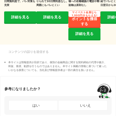
日間無利息で、バレ対策も
りられて30日間利息なし。
場への在籍確認の電話や郵
結でバレにく
充実
周囲にもバレにくい
送物は原則なし
日翌日から3
し
マイベスト会員なら
1,000円分もらえる!
詳細を見る
詳細を見る
詳細
ポイントを獲得
する
詳細を見る
コンテンツの誤りを送信する
本サイトは情報提供が目的であり、個別の金融商品に関する契約締結の代理や媒介、
斡旋、推奨、勧誘を行うものではありません。本サイト掲載の情報に基づいて被った
いかなる損害についても、当社及び情報提供者は一切の責任を負いません。
参考になりましたか？
はい
いいえ