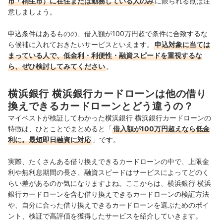
市・桐生市）に在住または勤務している人のみ
に限られる点は注
意しましょう。
申込条件はあるものの、借入額が100万円超で条件に合致するな
ら候補に入れておきたいサービスといえます。
申込対象に当ては
まっている人で、低金利・利便性・融資スピードを重視するな
ら、ぜひ検討してみてください
。
横浜銀行 横浜銀行カードローンは他の借り
換えできるカードローンとどう違うの？
マイベストが検証してわかった横浜銀行 横浜銀行カードローンの
特徴は、ひとことでまとめると「
借入額が100万円超えなら低金
利に。最短即日融資に対応
」です。
実際、たくさんある借り換えできるカードローンの中で、上限金
利や無利息期間の長さ、融資スピードはサービスによってどのく
らい差があるのか気になりますよね。ここからは、横浜銀行 横浜
銀行カードローンを含む借り換えできるカードローンの検証方法
や、自分に合った借り換えできるカードローンを選ぶためのポイ
ント、検証で高評価を獲得したサービスを紹介していきます。