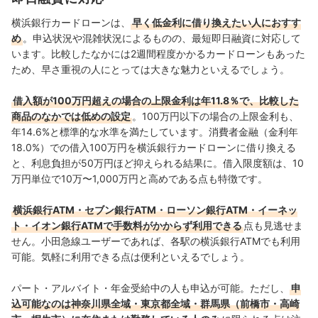
関する連載も担当している。
大島凱斗のプロフィール
横浜銀行カードローンは、
早く低金利に借り換えたい人におすす
め
。申込状況や混雑状況によるものの、最短即日融資に対応して
います。比較したなかには2週間程度かかるカードローンもあった
ため、早さ重視の人にとっては大きな魅力といえるでしょう。
借入額が100万円超えの場合の上限金利は年11.8％で、比較した
商品のなかでは低めの設定
。100万円以下の場合の上限金利も、
年14.6%と標準的な水準を満たしています。消費者金融（金利年
18.0%）での借入100万円を横浜銀行カードローンに借り換える
と、利息負担が50万円ほど抑えられる結果に。借入限度額は、10
万円単位で10万〜1,000万円と高めである点も特徴です。
横浜銀行ATM・セブン銀行ATM・ローソン銀行ATM・イーネッ
ト・イオン銀行ATMで手数料がかからず利用できる
点も見逃せま
せん。小田急線ユーザーであれば、各駅の横浜銀行ATMでも利用
可能。気軽に利用できる点は便利といえるでしょう。
パート・アルバイト・年金受給中の人も申込が可能。ただし、
申
込可能なのは神奈川県全域・東京都全域・群馬県（前橋市・高崎