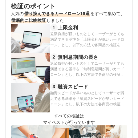
検証のポイント
人気の
借り換えできるカードローン16選
をすべて集めて、
徹底的に比較検証
しました
上限金利
1
返済負担が軽いものとしてユーザーがとても
満足できる基準を「上限金利が低いカードロ
ーン」とし、以下の方法で各商品の検証を行
いました。2026年8月3日時点の情報をもとに
検証を行っています。
無利息期間の長さ
2
返済負担が軽いものとしてユーザーがとても
満足できる基準を「無利息期間が長いカード
ローン」とし、以下の方法で各商品の検証を
行いました。2024年6月28日時点の情報をも
とに検証を行っています。
融資スピード
3
融資スピードが早いものとしてユーザーが満
足できる基準を「融資スピードが早いカード
ローン」とし、以下の方法で各商品の検証を
行いました。2024年6月28日時点の情報をも
とに検証を行っています。
すべての検証は
マイベストが行っています