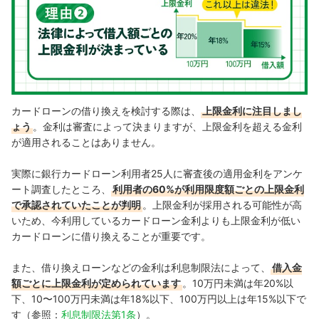
カードローンの借り換えを検討する際は、
上限金利に注目しまし
ょう
。金利は審査によって決まりますが、上限金利を超える金利
が適用されることはありません。
実際に銀行カードローン利用者25人に審査後の適用金利をアンケ
ート調査したところ、
利用者の60%が利用限度額ごとの上限金利
で承認されていたことが判明
。上限金利が採用される可能性が高
いため、今利用しているカードローン金利よりも上限金利が低い
カードローンに借り換えることが重要です。
また、借り換えローンなどの金利は利息制限法によって、
借入金
額ごとに上限金利が定められています
。10万円未満は年20%以
下、10〜100万円未満は年18%以下、100万円以上は年15%以下で
す
（参照：
利息制限法第1条
）
。