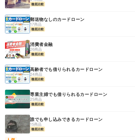
徹底比較
郵送物なしのカードローン
17商品
徹底比較
消費者金融
26商品
徹底比較
高齢者でも借りられるカードローン
24商品
徹底比較
専業主婦でも借りられるカードローン
25商品
徹底比較
誰でも申し込みできるカードローン
15商品
徹底比較
人気