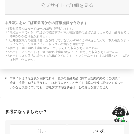
公式サイトで詳細を見る
本注釈においては事業者からの情報提供を含みます
＊
1
審査通過後はカードローン口座が開設されます。
＊
2
最短当日中ですが、申込後の確認事項や本人確認書類の提出状況によっては、融資までに
時間がかかる場合があります。
＊
3
三井住友銀行の普通預金口座を持っていない人やWebより申込した人で、本人確認をオン
ラインで行った場合に「カードレス」の選択が可能です。
＊
4
学生は、満20歳以上満69歳以下で、安定した収入がある場合のみ
＊
5
パート・アルバイトは、満20歳以上満69歳以下で、安定した収入がある場合のみ
＊
6
カードレスを選択の場合は（SMBCダイレクト）インターネットによる利用となり、ATM
は利用できません。
本サイトは情報提供が目的であり、個別の金融商品に関する契約締結の代理や媒介、
斡旋、推奨、勧誘を行うものではありません。本サイト掲載の情報に基づいて被った
いかなる損害についても、当社及び情報提供者は一切の責任を負いません。
参考になりましたか？
はい
いいえ