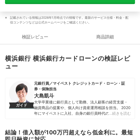
記載されている情報は2026年1月時点での情報です。最新のサービス仕様・料金・配
信コンテンツなどは公式ホームページをご確認ください。
検証レビュー
商品詳細
横浜銀行 横浜銀行カードローンの検証レビ
ュー
元銀行員／マイベスト クレジットカード・ローン・証
券・保険担当
大島凱斗
大学卒業後に銀行員として勤務、法人顧客の経営支援・
ガイド
融資商品の提案や、個人向け資産運用相談を担当。 2020
年にマイベストに入社、自身の銀行員時代の経験を活か
…続きを読む
し、カードローン・クレジットカード・生命保険・損害
保険・株式投資などの金融サービスやキャッシュレス決
済を専門に解説コンテンツの制作を統括する。 また、
結論！借入額が100万円超えなら低金利に。最短
Yahoo!ファイナンスで借入や投資への疑問や基礎知識に
即日融資に対応