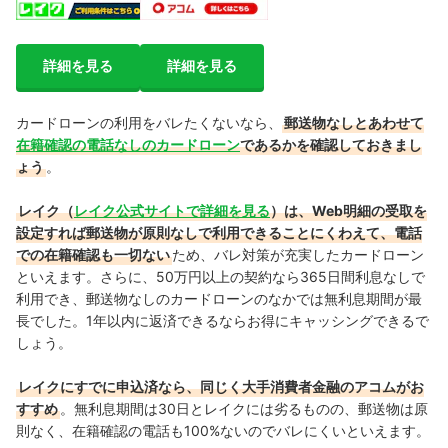
詳細を見る
詳細を見る
カードローンの利用をバレたくないなら、
郵送物なしとあわせて
在籍確認の電話なしのカードローン
であるかを確認しておきまし
ょう
。
レイク（
レイク公式サイトで詳細を見る
）は、Web明細の受取を
設定すれば郵送物が原則なしで利用できることにくわえて、電話
での在籍確認も一切ない
ため、バレ対策が充実したカードローン
といえます。さらに、50万円以上の契約なら365日間利息なしで
利用でき、郵送物なしのカードローンのなかでは無利息期間が最
長でした。1年以内に返済できるならお得にキャッシングできるで
しょう。
レイクにすでに申込済なら、同じく大手消費者金融のアコムがお
すすめ
。無利息期間は30日とレイクには劣るものの、郵送物は原
則なく、在籍確認の電話も100%ないのでバレにくいといえます。