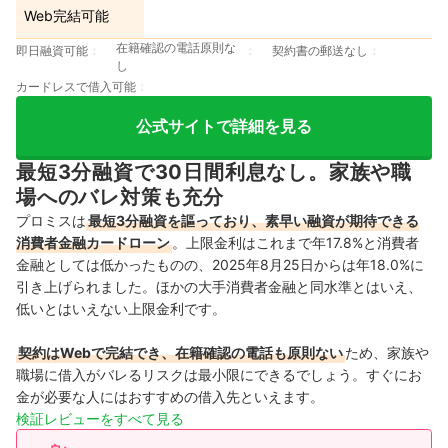
Web完結可能
在籍確認の電話原則な
即日融資可能
契約書の郵送なし
し
カードレスで借入可能
公式サイトで詳細を見る
最短3分融資で30日間利息なし。家族や職
場へのバレ対策も充分
プロミスは
最短3分融資を謳っており、素早い融資が期待できる
消費者金融カードローン
。上限金利はこれまで年17.8%と消費者
金融としては低かったものの、2025年8月25日からは年18.0%に
引き上げられました。ほかの大手消費者金融と同水準とはいえ、
低いとはいえない上限金利です。
契約はWebで完結でき、在籍確認の電話も原則ない
ため、家族や
職場に借入がバレるリスクは最小限にできるでしょう。すぐにお
金が必要な人にはおすすめの借入先といえます。
検証レビューをすべて見る