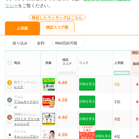
リシー
をご覧ください。
検証したランキングはこちら
検証スコア順
人気順
絞り込み
金利
Web完結可能
検証
検証
商品
画像
リンク
人気順
スコア
融資
4.46
新生フィナンシャ
1
詳細を見る
1位
4
ル
レイク
アコム
4.38
2
詳細を見る
2位
4
アコムカードロー
ン
SMBCコンシュー
4.40
3
詳細を見る
3位
5
マーファイナンス
プロミス フリーキ
ャッシング
1,000円
分還元
アイフル
4.39
ポイントを
4
詳細を見る
4位
4
キャッシングロー
獲得する