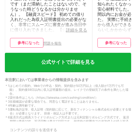
です（まだ滞納したことはないので、そ
知られたくなかった
うなった時どうなるかは分かりませ
安心材料でした。 【
ん）。 【融資スピード】 初めての借り
間以内にお金が必要
入れだった為収入証明書提出の必要がな
た。 実際に手続き
く、非常にスムーズに審査が進み当日中
から借入ができるよ
に借り入れできました。 【金利の低
らいしかかからず、
詳細を見る
さ】 当時、「１年間無利息」という広
きました。 良かっ
告を見て借り入れを申請しましたが、結
イミングですぐにそ
参考になった
参考になった
問題を報告
問
局そのためには収入証明書が必要でし
ことです。 気にな
た。当時は定職につけておらず、体調も
が高めなことです。
崩しがちだったため収入が無く、１年間
分、仕方のない部分
無利息では申し込めませんでした。小さ
少し金利が低ければ
公式サイトで詳細を見る
い※の中にきちんと記載されていました
できると感じました
が、「借金をするような人間だから見落
30日間の無利息期
とした…」と自業自得にへこみました。
初の借入は利息の負
本注釈においては事業者からの情報提供を含みます
【プライバシー配慮】 在籍確認や郵送
た。 良かった点は
＊
1
はじめての契約、Webでの申込・契約、契約額が50万円以上（借入額が1万円でも可
物の配送は一切ありませんでした。た
すれば余計なコスト
能）、契約後59日以内に収入証明書類の提出、レイクでの登録完了の条件を満たした場
だ、申し込み後すぐに自身の番号に電話
費にも非常にお得に
合。
がかかってきたのですが、ローンやクレ
す。 気になった点
＊
2
貸付条件はこちら（https://lakealsa.com/cashing/condition/）
カ関連あるあるの「個人名しか名乗らな
間が終わった後の通
＊
3
在籍確認が必要な場合でも、同意なく電話することはありません。
＊
4
年齢は満年齢です。
い」お電話だったので、一瞬ものすごく
す。 計画的に返済
＊
5
運転免許証等、収入証明（契約額に応じて、新生フィナンシャル株式会社が必要とする場
訝しんだ声で電話対応をしてしまいまし
くなるため、事前の
合）が必要となります。 担保・保証人は不要です。
た。 【借入・返済の利便性】 口座引き
ンが欠かせないと感
＊
6
返済方式は残高スライドリボルビング方式または元利定額リボルビング方式です。 返済
期間は最長10年、返済回数は最大120回です。 融資枠の範囲内での追加借入や繰上返済
落としが初回から設定できたのでかなり
イバシー配慮】 良
により、返済期間・回数は変動します。
楽でした。Webページもパキッとした色
在籍確認の電話連絡
コンテンツの誤りを送信する
合いでかなり見やすいです。 【基本情
送物も一切なしで手