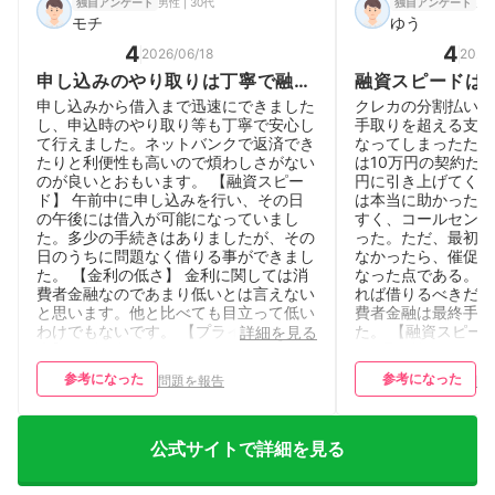
男性 | 30代
男性
独自アンケート
独自アンケート
モチ
ゆう
4
4
2026/06/18
2026
申し込みのやり取りは丁寧で融資
融資スピードは
までは早い。金利は高い。サービ
無利息期間はあ
申し込みから借入まで迅速にできました
クレカの分割払いが
スは便利。
常の金利は高い
し、申込時のやり取り等も丁寧で安心し
手取りを超える支払
て行えました。ネットバンクで返済でき
なってしまったため
たりと利便性も高いので煩わしさがない
は10万円の契約だ
のが良いとおもいます。 【融資スピー
円に引き上げてくれ
ド】 午前中に申し込みを行い、その日
は本当に助かった。
の午後には借入が可能になっていまし
すく、コールセンタ
た。多少の手続きはありましたが、その
った。ただ、最初な
日のうちに問題なく借りる事ができまし
なかったら、催促の
た。 【金利の低さ】 金利に関しては消
なった点である。お
費者金融なのであまり低いとは言えない
れば借りるべきだが
と思います。他と比べても目立って低い
費者金融は最終手段
わけでもないです。 【プライバシー配
た。 【融資スピー
詳細を見る
慮】 在籍確認などはこちらの都合に合
る2週間前くらいに
わせて融通がききましたし、安心して申
審査結果が出他のは
参考になった
参考になった
問題を報告
問
し込みできました。 【借入・返済の利
【金利の低さ】 無
便性】 ネットバンクからの返済が可能
たので、それは良か
で手数料もかからないので、わざわざ
50万円を30日以
ATMを探したり利用する手間がないのが
なく、結局は通常の
公式サイトで詳細を見る
嬉しいです。 【基本情報】 年収：400
りました。 【プラ
万円〜499万円 職業：自営業 借入用
確認も郵便物もなく