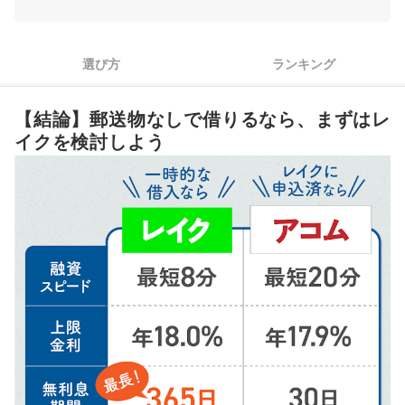
「申込経路」「郵送物」「電話」の対策ができれば家族にも職
3
場にもバレづらい
選び方
ランキング
4
金利は上限をみて選ぶべし。下限金利は適用されづらい
【結論】郵送物なしで借りるなら、まずはレ
まとまった額を借りる人こそ、無利息期間を確認。レイクは条
5
件次第で最大365日
イクを検討しよう
郵送物なしのカードローン全17選おすすめ人気ランキング
バレたくないなら郵送物以外のバレ対策もチェックしておこう
郵送物ありだとどんな書類が送られてくる？
郵送物は配達指定できる？
延滞時の督促状は基本郵送なので返済忘れは禁物