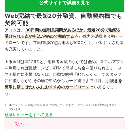
公式サイトで詳細を見る
Web完結で最短20分融資。自動契約機でも
契約可能
アコムは、
30日間の無利息期間があるほか、最短20分で融資を
受けられる点や申込がWebで完結する
点が魅力の消費者金融カー
ドローンです。在籍確認の電話連絡も100%なく、バレにくさ対策
も充実していますよ。
上限金利は年17.9%と、消費者金融のなかでは低め。スマホアプリ
を利用すれば提携コンビニATMで簡単にお金を借りられます。ス
マホ操作に不慣れな人は、自動契約機「むじんくん」でスタッフ
に相談しながらその場で申込からカード発行まで可能。
手続きを
簡単に済ませたい人におすすめのカードローン
といえるでしょ
う。
本コンテンツはmybestが独自に制作していますが、アコムから送客手数料を受領し
ています。
検証レビューをすべて見る
良い