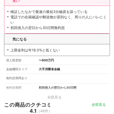
良い
検証したなかで最速の最短3分融資を謳っている
電話での在籍確認や郵送物が原則なく、周りの人にバレにく
い
初回借入の翌日から30日間無利息
気になる
上限金利は年18.0%と低くない
借入限度額
〜800万円
金融機関タイプ
大手消費者金融
無利息期間あり
無利息期間
初回借入の翌日から30日間
全部見る
この商品のクチコミ
全部見る
4.1
（48件）