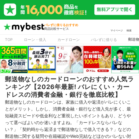
バレずに借りるおすすめ
商品比較サービス
マイページ
検索
郵送物
TOP
ローン・借入
カードローン
バレずに借りる
郵送物なしのカードローンのおすすめ人気ラ
ンキング【2026年最新! バレにくい・カー
ドレスの消費者金融・銀行を徹底比較】
郵送物なしのカードローンは、家族に借入や返済がバレにくいこ
とがメリット。しかし、消費者金融・銀行など借入先が多く、最
短融資スピードや低金利など重視したいポイントもあり、どうや
って選べばよいのか迷いますよね。「カードレスならバレな
い？」「契約時から返済まで郵送物なしで借入できる？」などの
郵送物に関する疑問や在籍確認やWeb完結などほかのバレない対