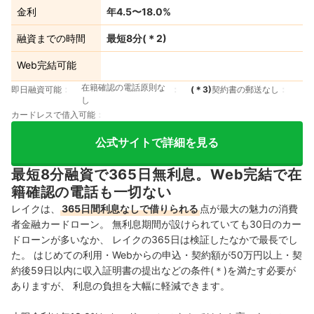
金利
年4.5〜18.0%
融資までの時間
最短8分
(＊
2
)
Web完結可能
在籍確認の電話原則な
即日融資可能
(＊
3
)
契約書の郵送なし
し
カードレスで借入可能
公式サイトで詳細を見る
最短8分融資で365日無利息。Web完結で在
籍確認の電話も一切ない
レイクは、
365日間利息なしで借りられる
点が最大の魅力の消費
者金融カードローン。 無利息期間が設けられていても30日のカー
ドローンが多いなか、 レイクの365日は検証したなかで最長でし
た。 はじめての利用・Webからの申込・契約額が50万円以上・契
約後59日以内に収入証明書の提出などの条件(＊)を満たす必要が
ありますが、 利息の負担を大幅に軽減できます。