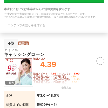
資金 融資までにかかった時間：1〜3時
りることができまし
間 借入限度額：10万円〜30万円 借入社
認とかされると人か
本注釈においては事業者からの情報提供を含みます
数：3社目
ない方が嬉しいです
＊
1
申込時間や審査状況によって、融資までに時間がかかる場合があります。
の利便性】 web
＊
2
申込時の年齢が18歳および19歳の場合は、収入証明書類の提出が必須となります。
すが、 私はカード
の方が 安心できま
コンテンツの誤りを送信する
ところが多くて助か
報】 年収：300万
契約社員 借入用途
費用 融資までにかか
4位
時間 借入限度額：7
検証3位
入社数：1社目
アイフル
キャッシングローン
検証スコア
4.39
融資スピード
4.95
｜
バレにくさ
5.00
｜
上限金利の低さ（10万円以下）
3.50
｜
上限金利の低さ（11万〜100万円）
3.50
｜
上限金利の低さ（100万円超え）
3.50
｜
拡大
無利息期間の長さ
4.50
全部見る
金利
年3.0〜18.0%
融資までの時間
最短9分
(＊
1
)