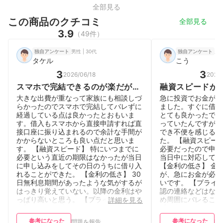
全部見る
この商品のクチコミ
全部見る
3.9
（49件）
男性 | 30代
男性
独自アンケート
独自アンケート
タケル
こう
3
3
2026/06/18
2026/
スマホで完結できるのが楽だが、
融資スピードが
金利は高い。
が、金利は高い
大きな出費が重なって家族にも相談しづ
急に投資でお金が必
らかったのでスマホで完結してバレずに
ました。すぐに借り
経過している点は良かったとおもいま
とても良かったです
す。借入もスマホから直接申請すれば直
っていたんですが簡
接口座に振り込まれるので余計な手間が
でき不便を感じるこ
かからないところも良い点だと思いま
た。 【融資スピー
す。 【融資スピード】 特にいつまでに
必要だったので申し
必要という直近の期限はなかったが当日
当日中に対応してい
に申し込みをしてその日のうちに借り入
【金利の低さ】 金
れることができた。 【金利の低さ】 30
が、急にお金が必要
日無利息期間があったような気がするが
いです。 【プライ
はっきり覚えていない。以降の金利はや
認の連絡などはなく
っぱり高いと思う。 【プライバシー配
め周囲にバレること
詳細を見る
慮】 スマホで完結し特に郵送物も無か
【借入・返済の利便
ったので今のところ家族にもバレずに借
振り込みをして返済
参考になった
参考になった
問題を報告
問