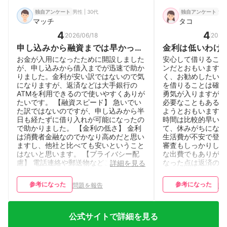
男性 | 30代
女性
独自アンケート
独自アンケート
マッチ
タコ
4
4
2026/06/18
2026
申し込みから融資までは早かっ
金利は低いわけ
た。金利は高め。
が、融資は早く
お金が入用になったために開設しました
安心して借りること
が、申し込みから借入までが迅速で助か
ンだとおもいます。
りました。金利が安い訳ではないので気
く、お勧めしたいと
になりますが、返済などは大手銀行の
を借りることは確か
ATMを利用できるので使いやすくありが
勇気が入りますが、
たいです。 【融資スピード】 急いでい
必要なこともあるの
た訳ではないのですが、申し込みから半
ようとおもいます。
日も経たずに借り入れが可能になったの
時間は比較的早いと
で助かりました。 【金利の低さ】 金利
て、休みがちになっ
は消費者金融なのでかなり高めだと思い
生活費が不安で登録
ますし、他社と比べても安いということ
審査もしっかりして
はないと思います。 【プライバシー配
な出費でもありがた
慮】 電話連絡や郵送物などこちらの希
なった点は返済の仕
詳細を見る
望を聞いてくださる配慮があったので安
って、しやすい所と
心して申し込めました。 【借入・返済
たので、私はセブン
参考になった
参考になった
問題を報告
問
の利便性】 三井住友銀行のATMで手数
した。 【金利の低
料なしで返済が可能なので、わざわざ専
高くなりますが、 
用ATMを探す必要がないのがありがたい
どとゆっくりしてい
です。 【基本情報】 年収：400万円〜
かったです。 【プ
公式サイトで詳細を見る
499万円 職業：自営業 借入用途：事業
籍確認の連絡もなく