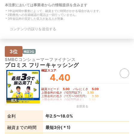
途：事業資金 融資までにかかった時
なく契約することが
本注釈においては事業者からの情報提供を含みます
間：1〜3時間 借入限度額：10万円〜30
返済の利便性】 ア
＊
1
申込時間や審査によって、融資までに時間がかかる場合があります。
万円 借入社数：2社目
きるので、必要な時
＊
2
勤務先への在籍確認の電話は一切行っていません。
たので安心感はあり
＊
3
年金以外の安定した収入がある人が対象。
報】 年収：700万円
正社員 借入用途：
コンテンツの誤りを送信する
済 融資までにかかっ
間 借入限度額：31
数：5社目
3位
検証2位
SMBCコンシューマーファイナンス
プロミス フリーキャッシング
検証スコア
4.40
融資スピード
5.00
｜
バレにくさ
5.00
｜
上限金利の低さ（10万円以下）
3.50
｜
上限金利の低さ（11万〜100万円）
3.50
｜
上限金利の低さ（100万円超え）
3.50
｜
拡大
無利息期間の長さ
4.50
全部見る
金利
年2.5〜18.0%
融資までの時間
最短3分
(＊
1
)