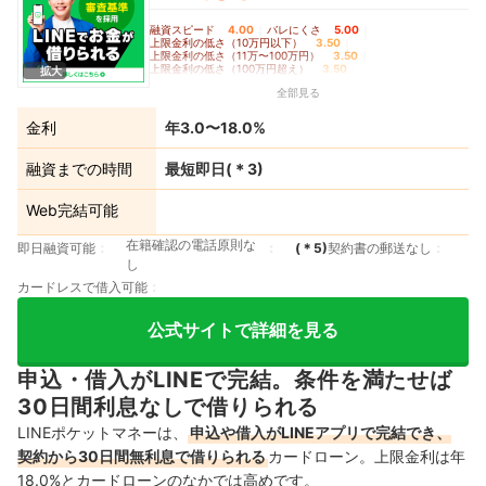
融資スピード
4.00
｜
バレにくさ
5.00
｜
上限金利の低さ（10万円以下）
3.50
｜
上限金利の低さ（11万〜100万円）
3.50
｜
上限金利の低さ（100万円超え）
3.50
｜
拡大
無利息期間の長さ
4.50
全部見る
金利
年3.0〜18.0%
融資までの時間
最短即日
(＊
3
)
Web完結可能
在籍確認の電話原則な
即日融資可能
(＊
5
)
契約書の郵送なし
し
カードレスで借入可能
公式サイトで詳細を見る
申込・借入がLINEで完結。条件を満たせば
30日間利息なしで借りられる
LINEポケットマネーは、
申込や借入がLINEアプリで完結でき、
契約から30日間無利息で借りられる
カードローン。上限金利は年
18.0%とカードローンのなかでは高めです。