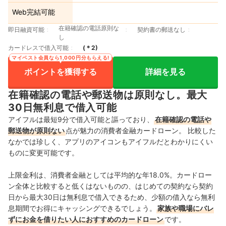
Web完結可能
在籍確認の電話原則な
即日融資可能
契約書の郵送なし
し
カードレスで借入可能
(＊
2
)
マイベスト会員なら1,000円分もらえる!
ポイントを獲得する
詳細を見る
在籍確認の電話や郵送物は原則なし。最大
30日無利息で借入可能
アイフルは最短9分で借入可能と謳っており、
在籍確認の電話や
郵送物が原則ない
点が魅力の消費者金融カードローン。 比較した
なかでは珍しく、アプリのアイコンもアイフルだとわかりにくい
ものに変更可能です。
上限金利は、消費者金融としては平均的な年18.0%。カードロー
ン全体と比較すると低くはないものの、はじめての契約なら契約
日から最大30日は無利息で借入できるため、少額の借入なら無利
息期間でお得にキャッシングできるでしょう。
家族や職場にバレ
ずにお金を借りたい人におすすめのカードローン
です。