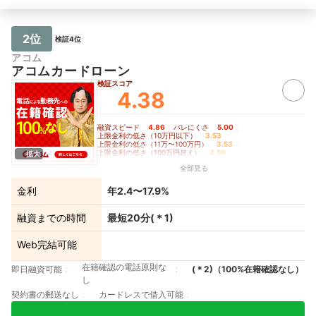
報】 年収：300万円〜399万円 職業：
とです。 すべてW
派遣社員 借入用途：生活費 融資までに
め、家族や同僚に気
かかった時間：1〜3時間 借入限度額：
ありませんでした。
2位
検証4位
10万円〜30万円 借入社数：1社目
にありませんでした
利便性】 Webペ
アコム
にシンプルで分かり
アコムカードローン
く簡単に操作できた
検証スコア
です。 スマホから
4.38
や返済の手続きがで
を運ぶ手間が省けま
点は特にありません
融資スピード
4.86
｜
バレにくさ
5.00
｜
報】 年収：500万
上限金利の低さ（10万円以下）
3.53
｜
上限金利の低さ（11万〜100万円）
3.53
｜
契約社員 借入用途
上限金利の低さ（100万円超え）
3.50
｜
拡大
購入費（クレジット
無利息期間の長さ
4.50
全部見る
てる資金も含む） 
時間：30分以内 借
金利
年2.4〜17.9%
30万円 借入社数：
融資までの時間
最短20分
(＊
1
)
Web完結可能
在籍確認の電話原則な
即日融資可能
(＊
2
)
（100%在籍確認なし）
し
契約書の郵送なし
カードレスで借入可能