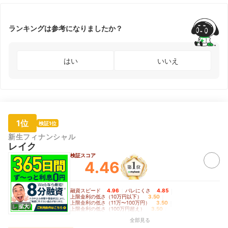
ランキングは参考になりましたか？
はい
いいえ
1位
検証1位
新生フィナンシャル
レイク
検証スコア
4.46
融資スピード
4.96
｜
バレにくさ
4.85
｜
上限金利の低さ（10万円以下）
3.50
｜
上限金利の低さ（11万〜100万円）
3.50
｜
拡大
上限金利の低さ（100万円超え）
3.50
｜
無利息期間の長さ
5.00
全部見る