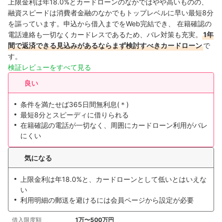
上限金利は年18.0%とカードローンのなかではやや高いものの、
融資スピードは消費者金融のなかでもトップレベルに早い最短8分
を謳っています。申込から借入までをWeb完結でき、 在籍確認の
電話連絡も一切なくカードレスであるため、バレ対策も充実。
1年
間で返済できる見込みがあるならまず検討すべきカードローン
で
す。
検証レビューをすべて見る
良い
条件を満たせば365日間無利息(＊)
最短8分とスピーディに借りられる
在籍確認の電話が一切なく、周囲にカードローン利用がバレ
にくい
気になる
上限金利は年18.0%と、カードローンとして低いとはいえな
い
利用明細の郵送を避けるには会員ページから設定が必要
借入限度額
1万〜500万円