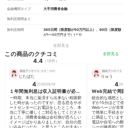
金融機関タイプ
大手消費者金融
無利息期間あり
無利息期間
365日間（限度額が50万円以上）、60日（限度額
が1〜50万円まで）
(＊
1
)
全部見る
この商品のクチコミ
全部見る
4.4
（18件）
女性 | 30代
女性
独自アンケート
独自アンケート
じたばた
りゅう
4
4
2026/06/18
2026
１年間無利息は収入証明書が必
Web完結で周囲
要。証明できなければ無利息期間
カードローン
一時期、本当に返済すら出来ない程困窮
総合的な感想として
は１カ月になるので注意。対応は
した時があったのですが、恐る恐るサポ
ずか15分ほどで借
ートセンターにお電話をしたところ、本
Webページが非常
丁寧迅速。
当に丁寧に優しくご対応をしてくださり
で簡単に手続きが完
ました。消費者金融は会社側が恐ろしい
に満足しています。
イメージばかりありましたが、自分の思
電話や自宅への郵送
い込みだったな、と思うところが大きい
シーが徹底的に守ら