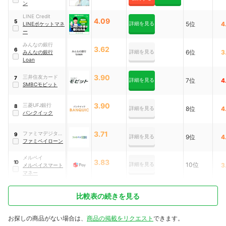
ン
LINE Credit
4.09
5
詳細を見る
5位
4
LINEポケットマネ
ー
みんなの銀行
3.62
6
詳細を見る
6位
3
みんなの銀行
Loan
3.90
三井住友カード
7
詳細を見る
7位
4
SMBCモビット
3.90
三菱UFJ銀行
8
詳細を見る
8位
4
バンクイック
3.71
ファミマデジタル
9
詳細を見る
9位
4
ワン
ファミペイローン
メルペイ
3.83
10
詳細を見る
10位
3
メルペイスマート
マネー
比較表の続きを見る
お探しの商品がない場合は、
商品の掲載をリクエスト
できます。