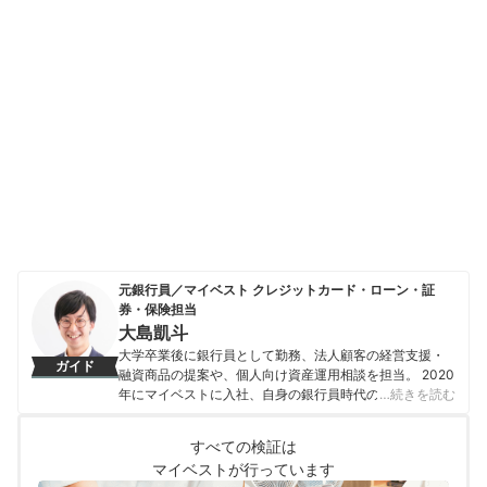
元銀行員／マイベスト クレジットカード・ローン・証
券・保険担当
大島凱斗
大学卒業後に銀行員として勤務、法人顧客の経営支援・
ガイド
融資商品の提案や、個人向け資産運用相談を担当。 2020
年にマイベストに入社、自身の銀行員時代の経験を活か
…続きを読む
し、カードローン・クレジットカード・生命保険・損害
保険・株式投資などの金融サービスやキャッシュレス決
すべての検証は
済を専門に解説コンテンツの制作を統括する。 また、
マイベストが行っています
Yahoo!ファイナンスで借入や投資への疑問や基礎知識に