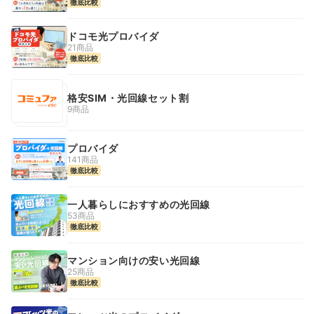
徹底比較
ドコモ光プロバイダ
21商品
徹底比較
格安SIM・光回線セット割
9商品
プロバイダ
141商品
徹底比較
一人暮らしにおすすめの光回線
53商品
徹底比較
マンション向けの安い光回線
25商品
徹底比較