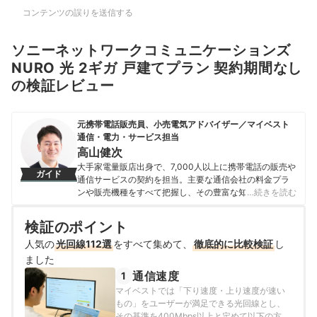
コンテンツの誤りを送信する
ソニーネットワークコミュニケーションズ
NURO 光 2ギガ 戸建てプラン 契約期間なし
の検証レビュー
元携帯電話販売員、小売電気アドバイザー／マイベスト
通信・電力・サービス担当
高山健次
大手家電量販店出身で、7,000人以上に携帯電話の販売や
ガイド
通信サービスの契約を担当。主要な通信会社の料金プラ
ンや販売機種をすべて把握し、その豊富な知識で店舗販
…続きを読む
売ランキングにおいて個人表彰もされている。 その後マ
イベストに入社、携帯電話や光ファイバー回線キャリ
検証のポイント
ア・インターネットプロバイダーなどの通信会社を専門
人気の
光回線112選
に担当しており、格安SIMやホームルーターを実際に回線
をすべて集めて、
徹底的に比較検証
し
契約し各社の料金プランや通信速度の比較を行うととも
ました
に、モバイルだけでなく10社以上の戸建て・マンション
通信速度
1
向けの光回線の通信速度・速度制限も調査している。 ま
マイベストでは「下り速度・上り速度が速い
た通信サービスだけでなく、ファイナンシャルプランナ
もの」をユーザーが満足できる光回線とし、
ーの視点含めて電気代など固定費支出見直しのガイドも
その基準を400Mbps以上と定めて以下の方法