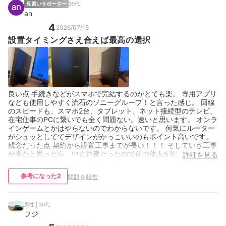
見習いサポーター
30代
an
4
2026/07/15
設置タイミングさえ合えば最高の選択
良い点 手続きなどがスマホで完結するのがとても楽。 専用アプリ
なども使用しやすく流石のソニーグループ！と言った感じ。 回線
のスピードも、スマホ2台、タブレット、ネット接続型のテレビ、
在宅仕事のPCに繋いでも全く問題ない。速いと思います。 オンラ
インゲームとかはやらないのでわからないです。 何気にルーター
がシュッとしててデザインがかっこいいのもポイント高いです。
残念だった点 契約から設置工事までが長い！！！ そしていざ工事
が来たと思ったら、中古戸建だったので前の住人が開通した回線
詳細を見る
が使えたようで、届いた機器を設置してテストして終わり。みた
いな感じで、あっさり終了。 ネットがない間、在宅勤務もできず
参考になった
2
問題を報告
スマホのギガは足りずでめちゃくちゃ苦しんでいた身としては、
ズッコケてしまった。 本格的な工事が必要な場合もあると思うの
でやむを得ないとは思うが、場合によってはこんな一瞬で終わる
ならもっと早くならないのかと思ってしまいました。 自宅に回線
男性 | 30代
があればすぐ終わる、とか書いてくれれば自前で設置とかするの
フジ
になーオンラインで指南とかすれば人件費も浮きそうなのに、