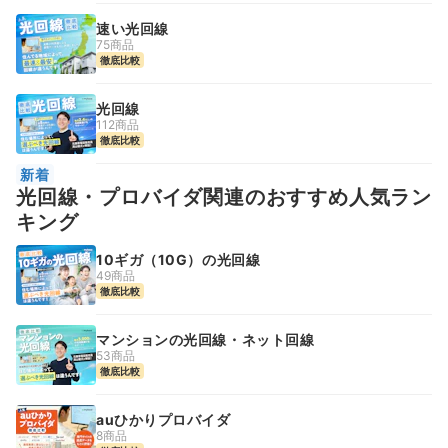
速い光回線
75商品
徹底比較
光回線
112商品
徹底比較
新着
光回線・プロバイダ関連のおすすめ人気ラン
キング
10ギガ（10G）の光回線
49商品
徹底比較
マンションの光回線・ネット回線
53商品
徹底比較
auひかりプロバイダ
8商品