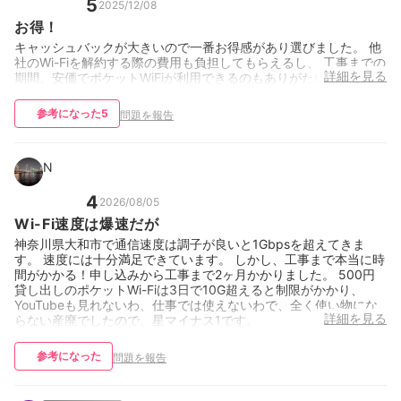
5
2025/12/08
お得！
キャッシュバックが大きいので一番お得感があり選びました。 他
社のWi-Fiを解約する際の費用も負担してもらえるし、 工事までの
詳細を見る
期間、安価でポケットWiFiが利用できるのもありがたいです。
参考になった
5
問題を報告
N
4
2026/08/05
Wi-Fi速度は爆速だが
神奈川県大和市で通信速度は調子が良いと1Gbpsを超えてきま
す。 速度には十分満足できています。 しかし、工事まで本当に時
間がかかる！申し込みから工事まで2ヶ月かかりました。 500円
貸し出しのポケットWi-Fiは3日で10G超えると制限がかかり、
YouTubeも見れないわ、仕事では使えないわで、全く使い物にな
詳細を見る
らない産廃でしたので、星マイナス1です。
参考になった
問題を報告