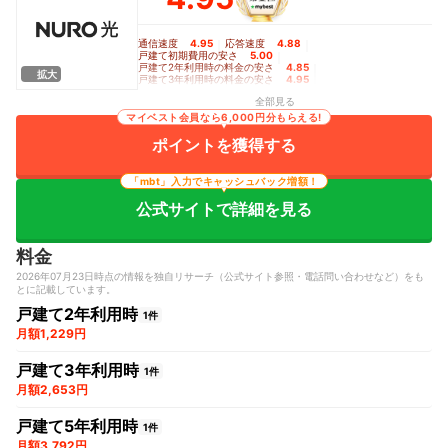
通信速度
4.95
｜
応答速度
4.88
｜
戸建て初期費用の安さ
5.00
｜
戸建て2年利用時の料金の安さ
4.85
｜
拡大
戸建て3年利用時の料金の安さ
4.95
｜
戸建て5年利用時の料金の安さ
5.00
｜
全部見る
Wi-Fiルーターレンタルの充実度
4.90
マイベスト会員なら6,000円分もらえる!
ポイントを獲得する
「mbt」入力でキャッシュバック増額！
公式サイトで詳細を見る
料金
2026年07月23日時点の情報を独自リサーチ（公式サイト参照・電話問い合わせなど）をも
とに記載しています。
戸建て2年利用時
1件
月額1,229円
戸建て3年利用時
1件
月額2,653円
戸建て5年利用時
1件
月額3,792円