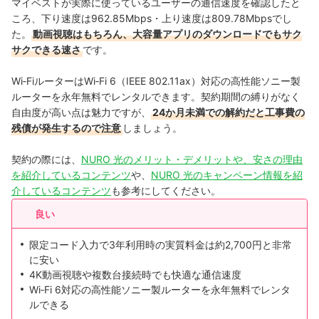
マイベストが実際に使っているユーザーの通信速度を確認したと
ころ、下り速度は962.85Mbps・上り速度は809.78Mbpsでし
た。
動画視聴はもちろん、大容量アプリのダウンロードでもサク
サクできる速さ
です。
Wi‑FiルーターはWi‑Fi 6（IEEE 802.11ax）対応の高性能ソニー製
ルーターを永年無料でレンタルできます。契約期間の縛りがなく
自由度が高い点は魅力ですが、
24か月未満での解約だと工事費の
残債が発生するので注意
しましょう。
契約の際には、
NURO 光のメリット・デメリットや、安さの理由
を紹介しているコンテンツ
や、
NURO 光のキャンペーン情報を紹
介しているコンテンツ
も参考にしてください。
良い
限定コード入力で3年利用時の実質料金は約2,700円と非常
に安い
4K動画視聴や複数台接続時でも快適な通信速度
Wi‑Fi 6対応の高性能ソニー製ルーターを永年無料でレンタ
ルできる