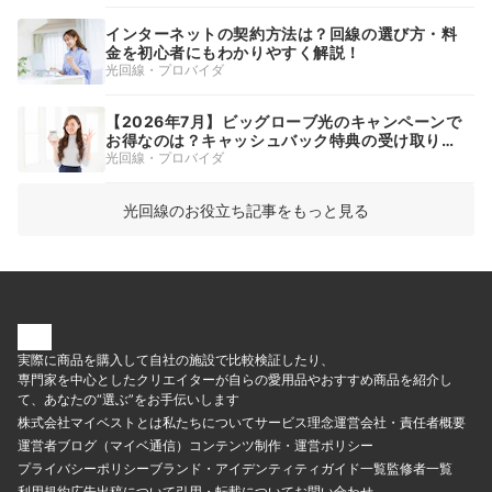
インターネットの契約方法は？回線の選び方・料
金を初心者にもわかりやすく解説！
光回線・プロバイダ
【2026年7月】ビッグローブ光のキャンペーンで
お得なのは？キャッシュバック特典の受け取り方
や時期を徹底解説
光回線・プロバイダ
光回線のお役立ち記事をもっと見る
実際に商品を購入して自社の施設で比較検証したり、
専門家を中心としたクリエイターが自らの愛用品やおすすめ商品を紹介し
て、あなたの“選ぶ”をお手伝いします
株式会社マイベストとは
私たちについて
サービス理念
運営会社・責任者概要
運営者ブログ（マイベ通信）
コンテンツ制作・運営ポリシー
プライバシーポリシー
ブランド・アイデンティティ
ガイド一覧
監修者一覧
利用規約
広告出稿について
引用・転載について
お問い合わせ