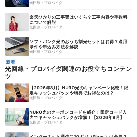
光回線・プロバイダ
楽天ひかりの工事費はいくら？工事内容や手数料
について解説
光回線・プロバイダ
ソフトバンク光のおうち割光セットはお得？適用
条件や申込み方法を解説
光回線・プロバイダ
新着
光回線・プロバイダ関連のお役立ちコンテン
ツ
【2026年8月】NURO光のキャンペーン比較！限
定キャッシュバックや特典でお得なのは？
光回線・プロバイダ
NURO光のクーポンコードを紹介！限定コード入
力でキャッシュバックが増額！【2026年8月】
光回線・プロバイダ
インターネット通信に10ギガ（Gbps）は必要？