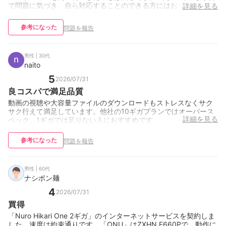
で問題に気づき、自ら対応することのできる方にはおすすめです
詳細を見る
が、全てが後手なので何かあった時の対応まで求めるからには不
向きだと感じました。
参考になった
問題を報告
男性 | 30代
naito
5
2026/07/31
良コスパで満足品質
動画の視聴や大容量ファイルのダウンロードもストレスなくサク
サク行えて満足しています。他社の10ギガプランではオーバース
詳細を見る
ペック、1ギガでは足りない人におすすめです。
参考になった
問題を報告
男性 | 60代
ナシポン麺
4
2026/07/31
買得
「Nuro Hikari One 2ギガ」のインターネットサービスを契約しま
した。速度は約束通りです。「ONU」はZXHN F660Pで、動作に