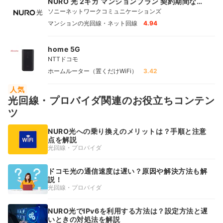
NURO 光 2ギガ マンションプラン 契約期間な
し
ソニーネットワークコミュニケーションズ
マンションの光回線・ネット回線
4.94
home 5G
NTTドコモ
ホームルーター（置くだけWiFi）
3.42
人気
光回線・プロバイダ関連のお役立ちコンテン
ツ
NURO光への乗り換えのメリットは？手順と注意
点を解説
光回線・プロバイダ
ドコモ光の通信速度は遅い？原因や解決方法も解
説！
光回線・プロバイダ
NURO光でIPv6を利用する方法は？設定方法と遅
いときの対処法を解説