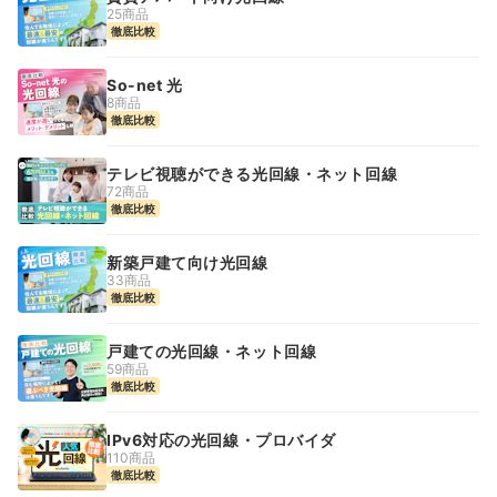
25商品
徹底比較
So-net 光
8商品
徹底比較
テレビ視聴ができる光回線・ネット回線
72商品
徹底比較
新築戸建て向け光回線
33商品
徹底比較
戸建ての光回線・ネット回線
59商品
徹底比較
IPv6対応の光回線・プロバイダ
110商品
徹底比較