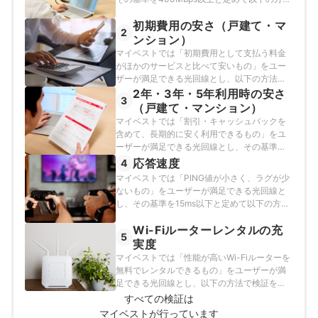
している。
で検証を行いました。2026年6月8日時点の情
高山健次のプロフィール
初期費用の安さ（戸建て・マ
報をもとに検証を行っています。
2
ンション）
マイベストでは「初期費用として支払う料金
がほかのサービスと比べて安いもの」をユー
ザーが満足できる光回線とし、以下の方法で
検証を行いました。2026年7月23日時点の情
2年・3年・5年利用時の安さ
3
報をもとに検証を行っています。
（戸建て・マンション）
マイベストでは「割引・キャッシュバックを
含めて、長期的に安く利用できるもの」をユ
ーザーが満足できる光回線とし、その基準を
定めて以下の方法で検証を行いました。な
応答速度
4
お、デフォルトで表示される「おすすめ順」
マイベストでは「PING値が小さく、ラグが少
のランキングは、戸建てタイプのプランを3年
ないもの」をユーザーが満足できる光回線と
間利用した場合の実質料金で作成していま
し、その基準を15ms以下と定めて以下の方法
す。2026年7月23日時点の情報をもとに検証
で検証を行いました。なお、総合ランキング
を行っています。キャンペーンは申し込み時
Wi-Fiルーターレンタルの充
には応答速度の評価は含まれていません。
期によって異なります。今回の検証と同じキ
5
2026年3～5月時点の情報をもとに検証を行っ
実度
ャンペーンが適用されるとは限りません。
ています。
マイベストでは「性能が高いWi-Fiルーターを
無料でレンタルできるもの」をユーザーが満
足できる光回線とし、以下の方法で検証を行
いました。2026年6月8日時点の情報をもとに
すべての検証は
検証を行っています。
マイベストが行っています