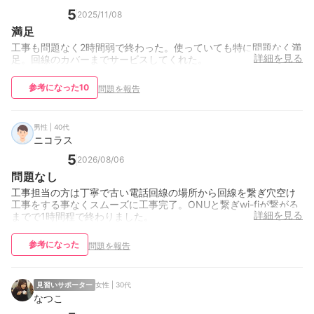
5
2025/11/08
満足
工事も問題なく2時間弱で終わった。使っていても特に問題なく満
詳細を見る
足。回線のカバーまでサービスしてくれた。
参考になった
10
問題を報告
男性 | 40代
ニコラス
5
2026/08/06
問題なし
工事担当の方は丁寧で古い電話回線の場所から回線を繋ぎ穴空け
工事をする事なくスムーズに工事完了。ONUと繋ぎwi-fiが繋がる
詳細を見る
までで1時間程で終わりました。
参考になった
問題を報告
見習いサポーター
女性 | 30代
なつこ