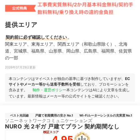
提供エリア
契約前に必ず確認してください
。
関東エリア、東海エリア、関西エリア（和歌山県除く）、北海
道、宮城県、福島県、山形県、岡山県、広島県、福岡県、佐賀県
の一部
2026年07月29日更新
本コンテンツはマイベストが独自の基準に基づき制作していますが、
EC
サイトやメーカー等から送客手数料を受領
しており、プロモーションを
含みます。
制作・運営ポリシー
本コンテンツはAIにより文章を生成し
ています。最新情報はメーカー等の公式サイトをご確認ください。
ベスト光回線
戸建て初期費用の安さ No.1
Wi-Fiルーターレンタルの充実度 No.1
ソニーネットワークコミュニケーションズ
NURO 光 2ギガ 戸建てプラン 契約期間なし
検証スコア
4.95