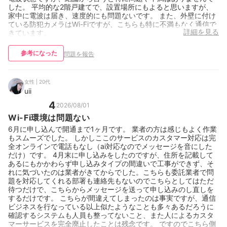
した。 平均的な2階戸建てで、設置場所にもよると思いますが、
家中に電波は届き、速度的にも問題ないです。 また、外壁に付け
ている防犯カメラはWi-Fiですが、こちらも特に不満もなく通信で
詳細を見る
きています。
参考になった
問題を報告
女性 | 20代
uii
4
2026/08/01
Wi-Fi環境は問題ない
6月に申し込んで開通まで1ヶ月です。 業者の方は感じもよく作業
もスムーズでした。 しかしここのサービスのカスタマー対応は完
全オンラインで電話もなし（ai対応なのでメッセージを音にした
だけ）です。 4月末に申し込みをしたのですが、住所を記載して
あるにもかかわらず申し込みタイプの間違いで工事ができず、そ
れに気づいたのは業者がきてからでした。こちらも委託業者で問
題を対応してくれる部署も連絡先もないのでこちらとしてはただ
待つだけで、こちらからメッセージを送って申し込みのし直しを
するだけです。 こちらが間違えてしまったのは事実ですが、通信
ビジネスを行なっている以上似たようなことも多々あるだろうに
確認するシステムも人員も整ってないこと、また人によるカスタ
マーサービスを完全廃止したことは残念です。 ですのでこちら側