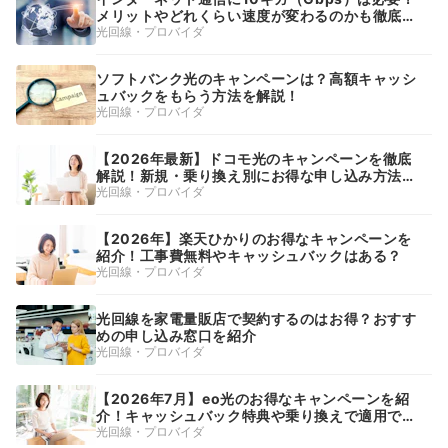
メリットやどれくらい速度が変わるのかも徹底解
説！
光回線・プロバイダ
ソフトバンク光のキャンペーンは？高額キャッシ
ュバックをもらう方法を解説！
光回線・プロバイダ
【2026年最新】ドコモ光のキャンペーンを徹底
解説！新規・乗り換え別にお得な申し込み方法や
キャッシュバックを紹介
光回線・プロバイダ
【2026年】楽天ひかりのお得なキャンペーンを
紹介！工事費無料やキャッシュバックはある？
光回線・プロバイダ
光回線を家電量販店で契約するのはお得？おすす
めの申し込み窓口を紹介
光回線・プロバイダ
【2026年7月】eo光のお得なキャンペーンを紹
介！キャッシュバック特典や乗り換えで適用でき
る割引も解説
光回線・プロバイダ