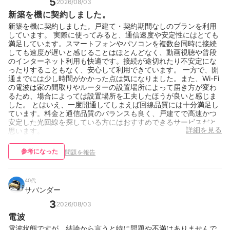
5
2026/08/03
と、なんかもっと待ち時間を減らすマシな方法ないのかなーと思
いました。 とはいえこれは、こちらがギリギリまでネット回線に
新築を機に契約しました。
ついて検討してなかったのが悪いので、概ね満足しています。
新築を機に契約しました。戸建て・契約期間なしのプランを利用
しています。 実際に使ってみると、通信速度や安定性にはとても
満足しています。スマートフォンやパソコンを複数台同時に接続
しても速度が遅いと感じることはほとんどなく、動画視聴や普段
のインターネット利用も快適です。接続が途切れたり不安定にな
ったりすることもなく、安心して利用できています。 一方で、開
通までには少し時間がかかった点は気になりました。また、Wi-Fi
の電波は家の間取りやルーターの設置場所によって届き方が変わ
るため、場合によっては設置場所を工夫したほうが良いと感じま
した。 とはいえ、一度開通してしまえば回線品質には十分満足し
ています。料金と通信品質のバランスも良く、戸建てで高速かつ
安定した光回線を探している方にはおすすめできるサービスだと
詳細を見る
思います。
参考になった
問題を報告
40代
サバンダー
3
2026/08/03
電波
電波状態ですが、結論から言うと特に問題や不満はありませんで