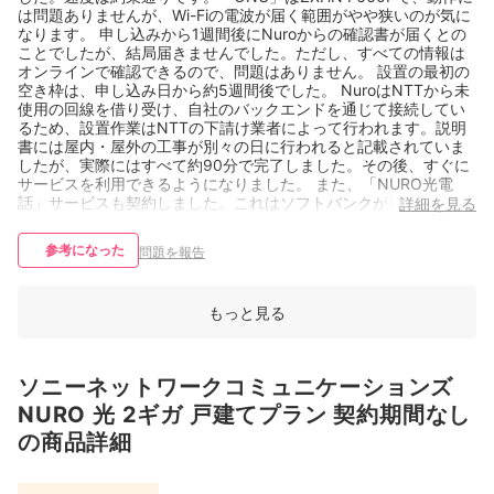
は問題ありませんが、Wi-Fiの電波が届く範囲がやや狭いのが気に
なります。 申し込みから1週間後にNuroからの確認書が届くとの
ことでしたが、結局届きませんでした。ただし、すべての情報は
オンラインで確認できるので、問題はありません。 設置の最初の
空き枠は、申し込み日から約5週間後でした。 NuroはNTTから未
使用の回線を借り受け、自社のバックエンドを通じて接続してい
るため、設置作業はNTTの下請け業者によって行われます。説明
書には屋内・屋外の工事が別々の日に行われると記載されていま
したが、実際にはすべて約90分で完了しました。その後、すぐに
サービスを利用できるようになりました。 また、「NURO光電
話」サービスも契約しました。これはソフトバンクが提供するホ
詳細を見る
ワイトラベルサービスです。利用状況を確認するには、別のソフ
トバンクポータルサイトにアクセスする必要があります。 この一
参考になった
問題を報告
連のプロセスにおける連絡はすべて、NUROアプリを通じて行わ
れました マイベスト経由のオファーは非常に魅力的でした。すべ
ての割引を考慮すると、NUROサービスは最初の2年間は実質無料
もっと見る
となります。
ソニーネットワークコミュニケーションズ
NURO 光 2ギガ 戸建てプラン 契約期間なし
の商品詳細