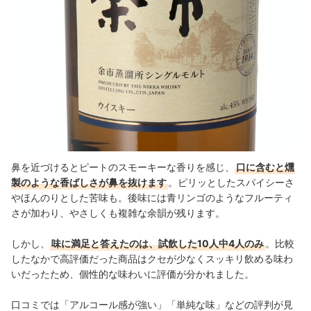
鼻を近づけるとピートのスモーキーな香りを感じ、
口に含むと燻
製のような香ばしさが鼻を抜けます
。ピリッとしたスパイシーさ
やほんのりとした苦味も。後味には青リンゴのようなフルーティ
さが加わり、やさしくも複雑な余韻が残ります。
しかし、
味に満足と答えたのは、試飲した10人中4人のみ
。比較
したなかで高評価だった商品はクセが少なくスッキリ飲める味わ
いだったため、個性的な味わいに評価が分かれました。
口コミでは「アルコール感が強い」「単純な味」などの評判が見