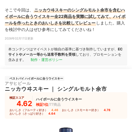
そこで今回は、
ニッカウヰスキーのシングルモルト余市を含むハ
イボールに合うウイスキー全22商品を実際に試してみて、ハイボ
ールを作ったときのおいしさを比較してレビュー
しました。購入
を検討中の人はぜひ参考にしてみてくださいね！
2026年02月17日更新
本コンテンツはマイベストが独自の基準に基づき制作していますが、
EC
サイトやメーカー等から送客手数料を受領
しており、プロモーションを
含みます。
制作・運営ポリシー
ベストバイ ハイボールに合うウイスキー
アサヒビール
ニッカウヰスキー
｜
シングルモルト余市
検証スコア
ハイボールに合うウイスキー
4.62
検証1位
/77商品
おいしさ（フルーティ好き）
4.46
｜
おいしさ（スモーキー好き）
4.78
｜
おいしさ（さっぱり好き）
4.64