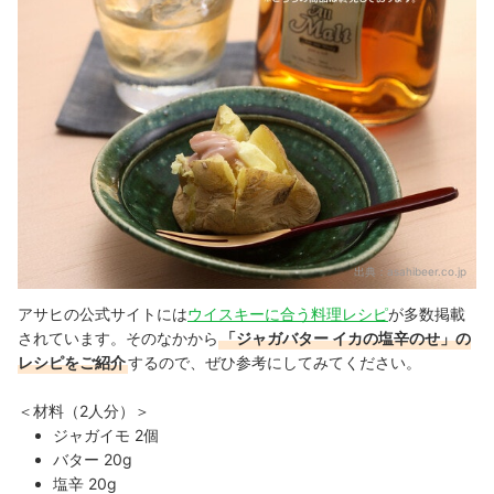
出典：
asahibeer.co.jp
アサヒの公式サイトには
ウイスキーに合う料理レシピ
が多数掲載
されています。そのなかから
「ジャガバター イカの塩辛のせ」の
レシピをご紹介
するので、ぜひ参考にしてみてください。
＜材料（2人分）＞
ジャガイモ 2個
バター 20g
塩辛 20g