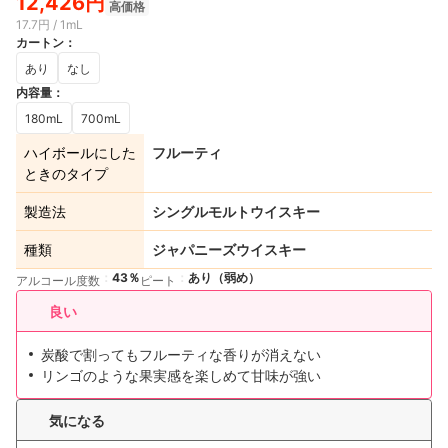
12,426円
高価格
17.7円 / 1mL
カートン
：
あり
なし
内容量
：
180mL
700mL
ハイボールにした
フルーティ
ときのタイプ
製造法
シングルモルトウイスキー
種類
ジャパニーズウイスキー
43％
あり（弱め）
アルコール度数
ピート
良い
炭酸で割ってもフルーティな香りが消えない
リンゴのような果実感を楽しめて甘味が強い
気になる