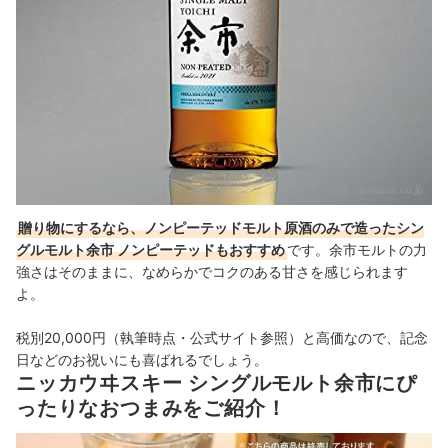
出典：
amazon.co.jp
贈り物にするなら、ノンピーテッドモルト原酒のみで造ったシン
グルモルト余市 ノンピーテッドもおすすめ
です。余市モルトの力
強さはそのままに、なめらかでコクのある甘さを感じられます
よ。
税別20,000円（執筆時点・公式サイト参照）と高価なので、記念
日などのお祝いにも喜ばれるでしょう。
ニッカウヰスキー シングルモルト余市にぴ
ったりなおつまみをご紹介！