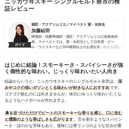
ニッカウヰスキー シングルモルト余市の検
証レビュー
酒匠・アクアソムリエ／マイベスト 酒・水担当
加藤結羽
唎酒師・焼酎唎酒師・酒匠・アクアソムリエの資格保持
者。マイベストでは、酒・水担当として日本酒・ビー
ガイド
ル・ウイスキーなど200種類以上のお酒を比較検証して
…続きを読む
いる。プライベートでも週に4回以上お酒を嗜み、トレン
ドや消費者の嗜好を日々アップデートしている酒愛好
家。普段あまりお酒を飲まない初心者から、あらゆる品
はじめに結論！スモーキーさ・スパイシーさが強
種を飲み比べてきた酒愛好家まで幅広く楽しめるような
く個性的な味わい。じっくり味わいたい人向き
価値あるコンテンツの提供を目指し、酒商材の魅力を最
大限に引き出すコンテンツ作り・情報発信に励んでい
結論からいうと、ニッカウヰスキーのシングルモルト余市は、
深
る。
みやコクの強いガツンとくる味わいが好きな人におすすめ
です。
加藤結羽のプロフィール
ゴクゴク飲むのには向きませんが、休日にゆっくり味わいたくな
るようなハイボールが作れますよ。
鼻を近づけただけでピートのスモーキーな香りを感じ、口に含む
と燻製のような香ばしさも広がります
。舌を刺すようなスパイシ
ーさ・ほのかな苦味もあり、後味には青リンゴのような甘みが重