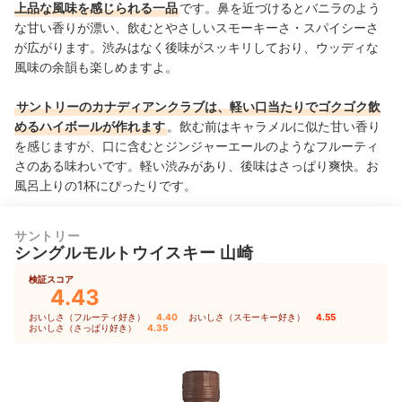
上品な風味を感じられる一品
です。鼻を近づけるとバニラのよう
な甘い香りが漂い、飲むとやさしいスモーキーさ・スパイシーさ
が広がります。渋みはなく後味がスッキリしており、ウッディな
風味の余韻も楽しめますよ。
サントリーのカナディアンクラブは、軽い口当たりでゴクゴク飲
めるハイボールが作れます
。飲む前はキャラメルに似た甘い香り
を感じますが、口に含むとジンジャーエールのようなフルーティ
さのある味わいです。軽い渋みがあり、後味はさっぱり爽快。お
風呂上りの1杯にぴったりです。
サントリー
シングルモルトウイスキー 山崎
検証スコア
4.43
おいしさ（フルーティ好き）
4.40
｜
おいしさ（スモーキー好き）
4.55
｜
おいしさ（さっぱり好き）
4.35