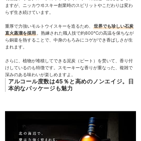
ますが、ニッカウヰスキー創業時のスピリットやこだわりは変わ
らず生き続けています。
重厚で力強いモルトウイスキーを造るため、
世界でも珍しい石炭
直火蒸溜を採用
。熟練された職人技で約800℃の高温を保ちなが
ら銅釜を熱することで、中身のもろみにコゲができ香ばしさが生
まれます。
さらに、植物が堆積してできる泥炭（ピート）を焚いて、香り付
けしているのも特徴です。スモーキーな香りが重なった、複雑で
深みのある味わいが楽しめますよ。
アルコール度数は45％と高めのノンエイジ。日
本的なパッケージも魅力