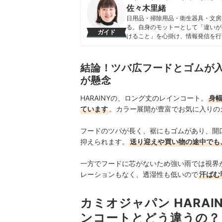
佐々木里緒
日用品・掃除用品・衛生器具・文房
る。自身のモットーとして「違いが
ガイド
けること」を心掛け、情報発信を行
佐々木里緒のプロフィール
結論！ツバ広フードとゴムが
が懸念
HARAINYの、ロング丈のレインコート。
身
ています
。カラー展開が豊富でお気に入りの
フードのツバが長く、裾にもゴムがあり、開
抑えられます。
送り迎えや買い物の途中でも
一方でフードに芯がないため強い雨では視界
レーションもなく、透湿性も低いので
汗ばむ
カミオジャパン HARA
ンコートとどう違うの？