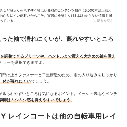
具など身近な生活で使う幅広い商材のコンテンツ制作に5,000本以上携わ
わかりにくい商材だからこそ、実際に検証しなければわからない情報を届
っている。
…続きを読む
入った袖で濡れにくいが、蒸れやすいところ
幅を調整できるプリーツや、ハンドルまで覆える大きめの袖を備え
カラーを選択できますよ。
口部は止水ファスナーと二重構造のため、雨の入り込みをしっかり
、体が濡れにくい
でしょう。
が遮られやすいところは気になるポイント。メッシュ裏地やベンチ
季節はムシムシ感を覚えやすいでしょう
。
INY レインコートは他の自転車用レイ