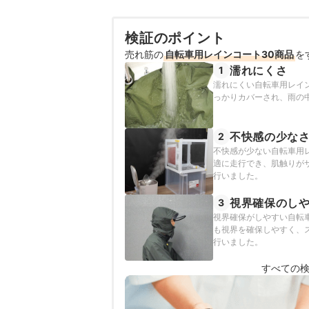
検証のポイント
売れ筋の
自転車用レインコート30商品
を
濡れにくさ
1
濡れにくい自転車用レイ
っかりカバーされ、雨の
不快感の少な
2
不快感が少ない自転車用
適に走行でき、肌触りが
行いました。
視界確保のし
3
視界確保がしやすい自転
も視界を確保しやすく、
行いました。
すべての