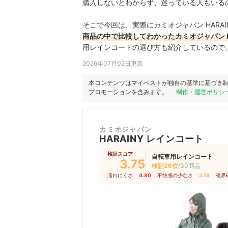
購入しないとわからず、迷っている人もいる
そこで今回は、実際にカミオジャパン HARA
商品の中で比較してわかったカミオジャパン H
用レインコートの選び方も紹介しているので
2026年07月02日更新
本コンテンツはマイベストが独自の基準に基づき
プロモーションを含みます。
制作・運営ポリシ
カミオジャパン
HARAINY レインコート
検証スコア
自転車用レインコート
3.75
検証26位
/30商品
濡れにくさ
4.80
｜
不快感の少なさ
3.18
｜
視界