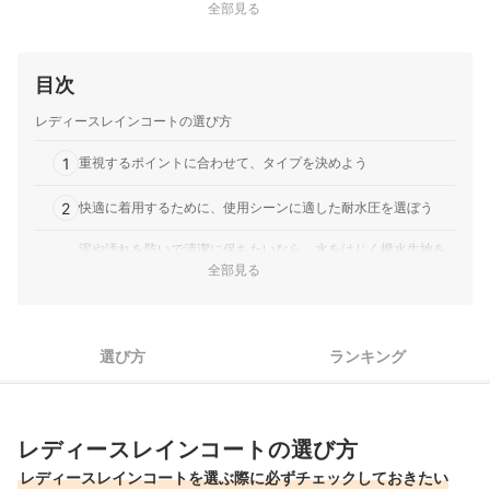
全部見る
目次
レディースレインコートの選び方
1
重視するポイントに合わせて、タイプを決めよう
2
快適に着用するために、使用シーンに適した耐水圧を選ぼう
泥や汚れを防いで清潔に保ちたいなら、水をはじく撥水生地を
3
選んで
全部見る
4
カバンに常備したい人は軽量タイプに注目。収納袋付きが便利
5
選び方
ランキング
あると便利な機能も要チェック
レディースレインコート全12商品おすすめ人気ランキング
レインコートを長く快適に使うお手入れ方法は？
レディースレインコートの選び方
レディースレインコートを選ぶ際に必ずチェックしておきたい
レインシューズやレインブーツも、お気に入りを見つけよう