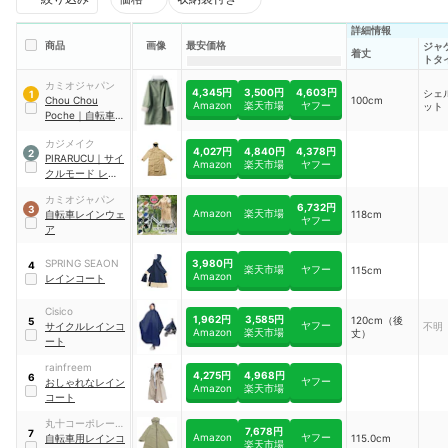
詳細情報
商品
画像
最安価格
ジャ
着丈
トタ
カミオジャパン
4,345円
3,500円
4,603円
シェ
1
Chou Chou
100cm
Amazon
楽天市場
ヤフー
ット
Poche
｜
自転車レ
インウェア
カジメイク
4,027円
4,840円
4,378円
2
PIRARUCU
｜
サイ
Amazon
楽天市場
ヤフー
クルモード レイン
コート
｜
7440
カミオジャパン
6,732円
3
Amazon
楽天市場
自転車レインウェ
118cm
ヤフー
ア
3,980円
SPRING SEAON
4
楽天市場
ヤフー
115cm
Amazon
レインコート
Cisico
1,962円
3,585円
120cm（後
5
ヤフー
サイクルレインコ
不明
Amazon
楽天市場
丈）
ート
rainfreem
4,275円
4,968円
6
ヤフー
おしゃれなレイン
Amazon
楽天市場
コート
丸十コーポレーシ
7,678円
7
Amazon
ヤフー
ョン
自転車用レインコ
115.0cm
楽天市場