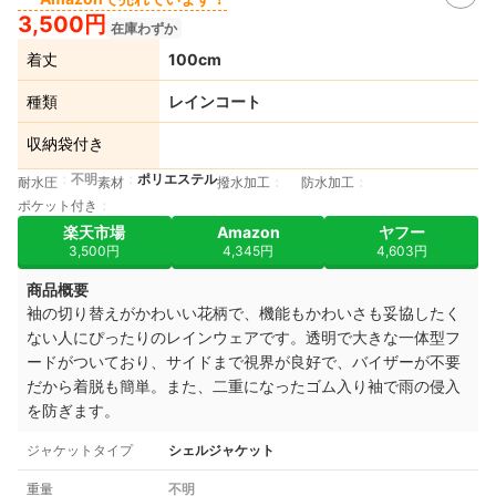
3,500円
在庫わずか
着丈
100cm
種類
レインコート
収納袋付き
不明
ポリエステル
耐水圧
素材
撥水加工
防水加工
ポケット付き
楽天市場
Amazon
ヤフー
3,500円
4,345円
4,603円
商品概要
袖の切り替えがかわいい花柄で、機能もかわいさも妥協したく
ない人にぴったりのレインウェアです。透明で大きな一体型フ
ードがついており、サイドまで視界が良好で、バイザーが不要
だから着脱も簡単。また、二重になったゴム入り袖で雨の侵入
を防ぎます。
ジャケットタイプ
シェルジャケット
重量
不明