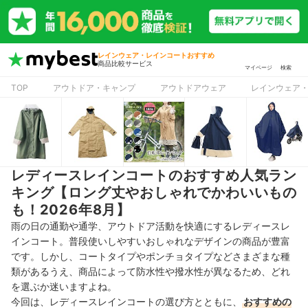
レインウェア・レインコートおすすめ
商品比較サービス
マイページ
検索
TOP
アウトドア・キャンプ
アウトドアウェア
レインウェア
レディースレインコートのおすすめ人気ラン
キング【ロング丈やおしゃれでかわいいもの
も！2026年8月】
雨の日の通勤や通学、アウトドア活動を快適にするレディースレ
インコート。普段使いしやすいおしゃれなデザインの商品が豊富
です。しかし、コートタイプやポンチョタイプなどさまざまな種
類があるうえ、商品によって防水性や撥水性が異なるため、どれ
を選ぶか迷いますよね。
今回は、レディースレインコートの選び方とともに、
おすすめの