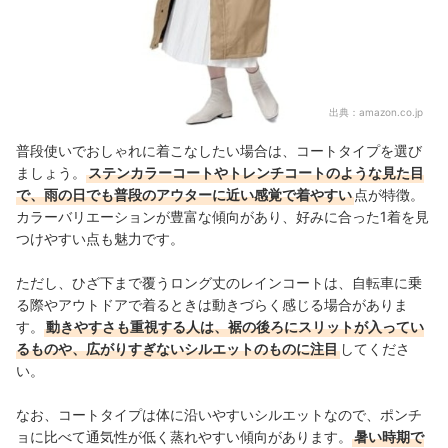
出典：
amazon.co.jp
普段使いでおしゃれに着こなしたい場合は、コートタイプを選び
ましょう。
ステンカラーコートやトレンチコートのような見た目
で、雨の日でも普段のアウターに近い感覚で着やすい
点が特徴。
カラーバリエーションが豊富な傾向があり、好みに合った1着を見
つけやすい点も魅力です。
ただし、ひざ下まで覆うロング丈のレインコートは、自転車に乗
る際やアウトドアで着るときは動きづらく感じる場合がありま
す。
動きやすさも重視する人は、裾の後ろにスリットが入ってい
るものや、広がりすぎないシルエットのものに注目
してくださ
い。
なお、コートタイプは体に沿いやすいシルエットなので、ポンチ
ョに比べて通気性が低く蒸れやすい傾向があります。
暑い時期で