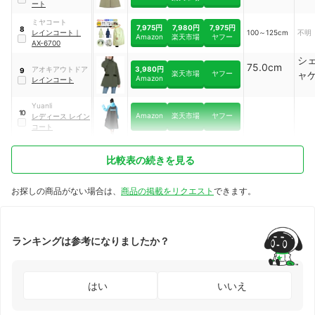
ート
ミヤコート
7,975円
7,980円
7,975円
8
レインコート
｜
100～125cm
不明
Amazon
楽天市場
ヤフー
AX-6700
シ
75.0cm
3,980円
アオキアウトドア
9
楽天市場
ヤフー
ャ
Amazon
レインコート
Yuanli
10
Amazon
楽天市場
ヤフー
レディース レイン
コート
比較表の続きを見る
お探しの商品がない場合は、
商品の掲載をリクエスト
できます。
ランキングは参考になりましたか？
はい
いいえ