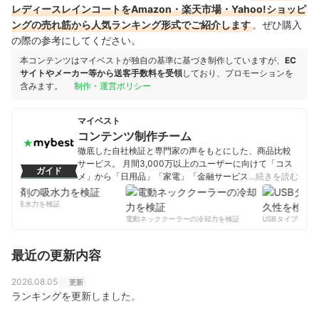
レディースレインコートをAmazon・楽天市場・Yahoo!ショッピ
ングの売れ筋から人気ランキング形式でご紹介します
。ぜひ購入
の際の参考にしてください。
本コンテンツはマイベストが独自の基準に基づき制作していますが、
EC
サイトやメーカー等から送客手数料を受領
しており、プロモーションを
含みます。
制作・運営ポリシー
マイベスト
コンテンツ制作チーム
徹底した自社検証と専門家の声をもとにした、商品比較
サービス。 月間3,000万以上のユーザーに向けて「コス
ガイド
メ」から「日用品」「家電」「金融サービス」まで、ベ
…続きを読む
ストな商品を選んでもらうために、毎日コンテンツを制
作中。
剤の吸水力を検証
コンテンツ制作チームのプロフィール
電動ネッククーラーの冷却力を検証
USBタイプCケー
最近の更新内容
2026.08.05
更新
ランキングを更新しました。