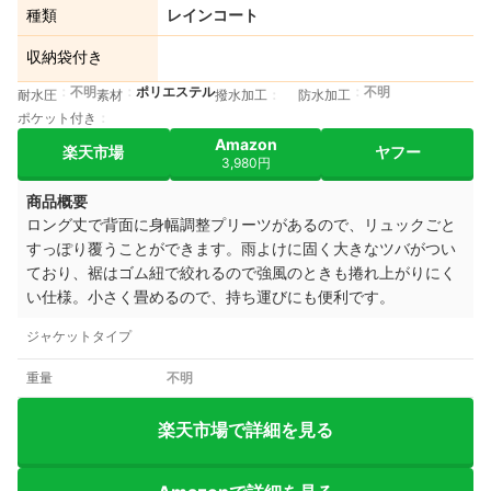
種類
レインコート
収納袋付き
不明
ポリエステル
不明
耐水圧
素材
撥水加工
防水加工
ポケット付き
Amazon
楽天市場
ヤフー
3,980円
商品概要
ロング丈で背面に身幅調整プリーツがあるので、リュックごと
すっぽり覆うことができます。雨よけに固く大きなツバがつい
ており、裾はゴム紐で絞れるので強風のときも捲れ上がりにく
い仕様。小さく畳めるので、持ち運びにも便利です。
ジャケットタイプ
重量
不明
楽天市場で詳細を見る