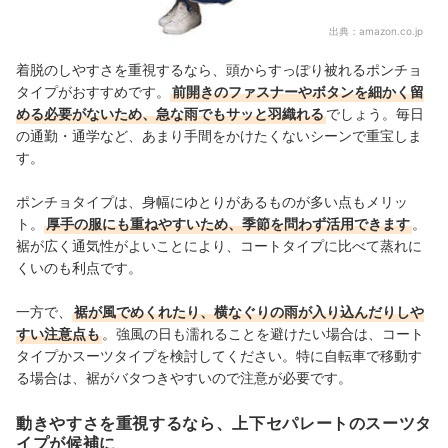
出典：
amazon.co.jp
着脱のしやすさを重視するなら、頭からすっぽり被れるポンチョ
タイプがおすすめです。
前開きのファスナーやボタンを細かく留
める必要がないため、急な雨でもサッと羽織れる
でしょう。毎日
の通勤・通学など、あまり手間をかけたくないシーンで重宝しま
す。
ポンチョタイプは、身幅にゆとりがあるものが多い点もメリッ
ト。
厚手の服にも重ねやすいため、季節を問わず活用できます
。
裾が広く通気性がよいことにより、コートタイプに比べて蒸れに
くいのも利点です。
一方で、
裾が風でめくれたり、横なぐりの雨が入り込んだりしや
すい注意点も
。強風の日も濡れることを避けたい場合は、コート
タイプかスーツタイプを検討してください。特に自転車で移動す
る場合は、裾がバタつきやすいので注意が必要です。
動きやすさを重視するなら、上下セパレートのスーツタ
イプが候補に