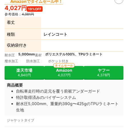
Amazonでタイムセール中！
4,027円
19%OFF
参考価格：
4,981円
着丈
種類
レインコート
収納袋付き
5,000mm
ポリエステル100%、TPUラミネート
耐水圧
素材
撥水加工
防水加工
ポケット付き
タイムセール
楽天市場
Amazon
ヤフー
4,840円
4,027円
4,378円
商品概要
自転車走行時の足元を覆う前裾アンダーガード
特許取得済みのバイザーシステム
耐水圧5,000mm、重量約390g〜425gのTPUラミネート
生地
ジャケットタイプ