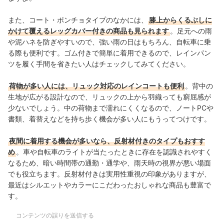
また、コート・ポンチョタイプのなかには、
膝上からくるぶしに
かけて覆えるレッグカバー付きの商品も見られます
。足元への雨
や泥ハネを防ぎやすいので、強い雨の日はもちろん、自転車に乗
る際も便利です。ゴム付きで簡単に着用できるので、レインパン
ツを履く手間を省きたい人はチェックしてみてください。
荷物が多い人には、リュック対応のレインコートも便利
。背中の
生地が広がる設計なので、リュックの上から羽織っても窮屈感が
少ないでしょう。中の荷物まで濡れにくくなるので、ノートPCや
書類、着替えなどを持ち歩く機会が多い人にもうってつけです。
夜間に着用する機会が多いなら、反射材付きのタイプもおすす
め
。車や自転車のライトが当たったときに存在を認識されやすく
なるため、暗い時間帯の通勤・通学や、雨天時の視界が悪い場面
でも役立ちます。反射材付きは実用性重視の印象がありますが、
最近はシルエットやカラーにこだわったおしゃれな商品も豊富で
す。
コンテンツの誤りを送信する