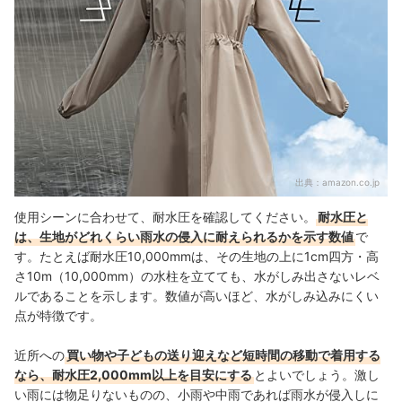
出典：
amazon.co.jp
使用シーンに合わせて、耐水圧を確認してください。
耐水圧と
は、生地がどれくらい雨水の侵入に耐えられるかを示す数値
で
す。たとえば耐水圧10,000mmは、その生地の上に1cm四方・高
さ10m（10,000mm）の水柱を立てても、水がしみ出さないレベ
ルであることを示します。数値が高いほど、水がしみ込みにくい
点が特徴です。
近所への
買い物や子どもの送り迎えなど短時間の移動で着用する
なら、耐水圧2,000mm以上を目安にする
とよいでしょう。激し
い雨には物足りないものの、小雨や中雨であれば雨水が侵入しに