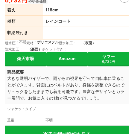
6,732円
やや高価格
着丈
118cm
種類
レインコート
収納袋付き
不明
ポリエステル
耐水圧
素材
撥水加工
（表面）
防水加工
（裏面）
ポケット付き
ヤフー
楽天市場
Amazon
6,732円
商品概要
大きな透明バイザーで、雨からの視界を守って自転車に乗るこ
とができます。背面にはベルトがあり、身幅を調整できるので
リュックをしたままでも着用可能です。豊富なデザインとカラ
ー展開で、お気に入りの1枚が見つかるでしょう。
ジャケットタイプ
重量
不明